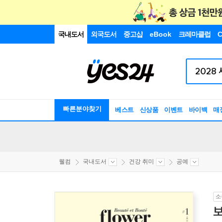
국내도서
외국도서
중고샵
eBook
크레마클럽
C
빠른분야찾기
베스트
신상품
이벤트
바이백
매
웰컴
국내도서
건강 취미
공예
소