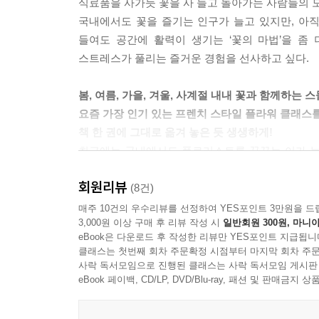
식료품을 사가듯 꽃을 사 들고 돌아가는 사람들의 모
국내에서도 꽃을 즐기는 인구가 늘고 있지만, 아직
들여도 공간에 활력이 생기는 ‘꽃의 마법’을 좀
스트레스가 풀리는 즐거운 경험을 선사하고 싶다.
봄, 여름, 가을, 겨울, 사계절 내내 꽃과 함께하는 
요즘 가장 인기 있는 프렌치 스타일 플라워 클래스
책 한 권에 그대로 옮겨 놓은 듯 생생하게!
최근에는 국내에서도 플로리스트를 꿈꾸는 이가 늘
프렌치 스타일이 각광받는 가운데 플라워 아틀리에 
회원리뷰
이 책은 꽃과 부담 없이 친해질 수 있도록 우리의 
(8건)
또한 상세한 과정 사진과 다양한 활용컷을 실어 실
매주 10건의 우수리뷰를 선정하여 YES포인트 3만원을 드
3,000원 이상 구매 후 리뷰 작성 시
일반회원 300원, 마니아
eBook은 다운로드 후 작성한 리뷰만 YES포인트 지급됩니
누구나 시작할 수 있는 취미, 꽃의 재발견
클래스는 첫번째 회차 주문확정 시점부터 마지막 회차 주문
꽃을 보는 재미, 읽는 재미, 배우는 재미를 함께 느낄
사락 독서모임으로 진행된 클래스는 사락 독서모임 게시판
개성 있는 꽃과 꽃이 만나 조화로움을 만들어낸다는
eBook 페이백, CD/LP, DVD/Blu-ray, 패션 및 판매금
특히 포토그래퍼이자 저자의 남편이기도 한 장희엽
비주얼을 선보인다. 또한 전작 《꼼데플레르》에서