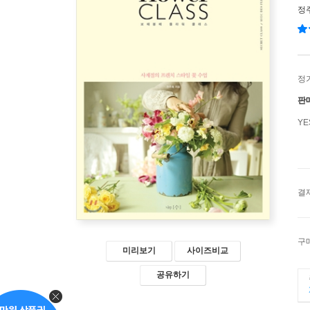
정
정
판
Y
결
구
미리보기
사이즈비교
공유하기