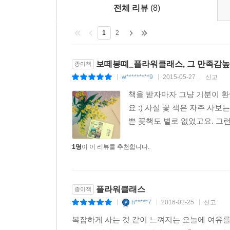
전체 리뷰
(8)
1
2
보떼봉뗴_플라워클래스, 그 만족감높
종이책
w*********9
2015-05-27
신고
|
|
|
책을 받자마자 그냥 기분이 환
요 :) 사실 꽃 책은 자주 사
쁜 꽃책도 별로 없었고요. 그런데
1명
이 이 리뷰를 추천합니다.
플라워클래스
종이책
h*****7
2016-02-25
신고
|
|
|
복잡하게 사는 것 같이 느껴지는 오늘에 여유