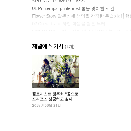
SPRING FLOWER CLASS
01 Printemps, printemps! 봄을 맞이할 시간
Flower Story 알뿌리에 생명을 간직한 무스카리
02 Coeur blanc 하얀 마음을 담은 부케
Flower Story 사랑에 상처 입은 마음을 닮은 꽃, 금
03 Chez moi 집안을 봄으로 물들이기
채널예스 기사
Flower Story 꽃에게도 저마다의 삶이 있다
(1개)
04 Petit bouquet 꼬마 부케
05 Bonjour, printemps 안녕, 봄!
06 Jardin de la table 테이블 위의 작은 정원
SUMMER FLOWER CLASS
읽다
07 Beaute classique 클래식한 아름다움
플로리스트 정주희 “꽃으로
프러포즈 성공하고 싶다
08 Bienvenue a tous 환영의 인사를 전하는 싱
면…”
2015년 06월 24일
09 Au parc monceau 파리 몽소공원의 선물
10 Haute-couture bouquet 오트 쿠튀르 부케
Flower Story 정열과 불안정, 다알리아
11 Bon mariage 그녀의 결혼식