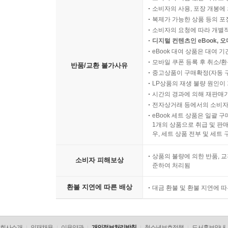
소비자의 사용, 포장 개봉에 
복제가 가능한 상품 등의 포장을 
소비자의 요청에 따라 개별
디지털 컨텐츠인 eBook, 
eBook 대여 상품은 대여 기
모바일 쿠폰 등록 후 취소/환
반품/교환 불가사유
중고상품이 구매확정(자동 
LP상품의 재생 불량 원인이 기
시간의 경과에 의해 재판매가
전자상거래 등에서의 소비자
eBook 세트 상품은 일괄 
1개의 상품으로 취급 및 판매
우, 세트 상품 전부 및 세트
상품의 불량에 의한 반품, 교
소비자 피해보상
준하여 처리됨
환불 지연에 따른 배상
대금 환불 및 환불 지연에 
회사소개
인재채용
이용약관
개인정보처리방침
청소년보호정책
도서홍보안내