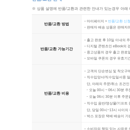
※ 상품 설명에 반품/교환과 관련한 안내가 있는경우 아래 
마이페이지 >
반품/교환 신청
반품/교환 방법
판매자 배송 상품은 판매자와
출고 완료 후 10일 이내의 
디지털 콘텐츠인 eBook의 
반품/교환 가능기간
중고상품의 경우 출고 완료일
모바일 쿠폰의 경우 유효기간(
고객의 단순변심 및 착오구
직수입양서/직수입일서중 일
단, 아래의 주문/취소 조건인
오늘 00시 ~ 06시 30분 
반품/교환 비용
오늘 06시 30분 이후 주문
직수입 음반/영상물/기프트 
단, 당일 00시~13시 사이
박스 포장은 택배 배송이 가
소비자의 책임 있는 사유로 