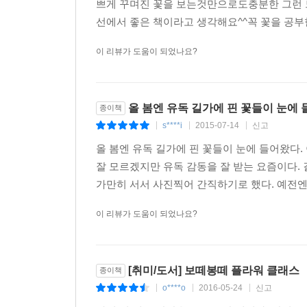
쁘게 꾸며진 꽃을 보는것만으로도충분한 그런
선에서 좋은 책이라고 생각해요^^꼭 꽃을 공부
이 리뷰가 도움이 되었나요?
올 봄엔 유독 길가에 핀 꽃들이 눈에 
종이책
s****i
2015-07-14
신고
|
|
|
올 봄엔 유독 길가에 핀 꽃들이 눈에 들어왔다.
잘 모르겠지만 유독 감동을 잘 받는 요즘이다.
가만히 서서 사진찍어 간직하기로 했다. 예전엔
이 리뷰가 도움이 되었나요?
[취미/도서] 보떼봉떼 플라워 클래스
종이책
o****o
2016-05-24
신고
|
|
|