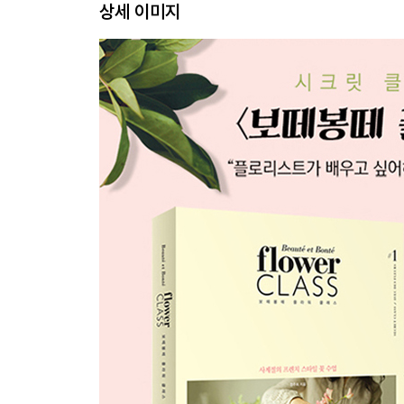
상세 이미지
12 Fleurs marines 바닷속에서 피어난 꽃
13 Belle cloture chandelier des fleurs 꽃으
14 Dans la foret 한여름의 숲에서
Flower Story 여름의 꽃들, 클레마티스·시계초·수국
AUTUMN FLOWER CLASS
15 Delicieux repas 가을 테이블로의 초대
16 Ma premiere couronne 나의 첫 번째 리스
Flower Story ‘추억’을 떠올리게 하는 유칼립투스
17 Poison dans les bois 매혹적이지만 독을 품은
18 Couronne antique 시간을 담은 빈티지 리스
19 Bouquet sauvage 정원을 내 품 안에
20 Mon coeur 마음을 전하는 하트 센터피스
WINTER FLOWER CLASS
21 Noel magique! 크리스마스의 마법 같은 트리
22 Bouquet classique 겨울 초입에 봄을 느낄 수