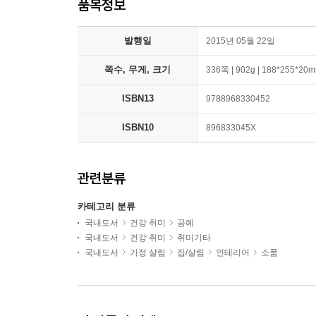
품목정보
발행일
2015년 05월 22일
쪽수, 무게, 크기
336쪽 | 902g | 188*255*20
ISBN13
9788968330452
ISBN10
896833045X
관련분류
카테고리 분류
국내도서
건강 취미
공예
국내도서
건강 취미
취미기타
국내도서
가정 살림
집/살림
인테리어
소품