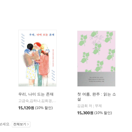
우리, 나이 드는 존재
첫 여름, 완주 : 읽는 소
설
고금숙,김하나,김희경,송은혜,신혜우,윤정원,이라영,정수윤,정희진 저
휴
|
김금희 저
무제
|
15,120
원
(10% 할인)
15,300
원
(10% 할인)
보세요.
전체보기