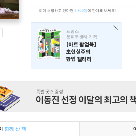
이미 소장하고 있다면
2,700원
에 판매해 보세요!
프랑스
퐁피두센터 기획
[아트 팝업북]
초현실주의
팝업 갤러리
들이
함께 산 책