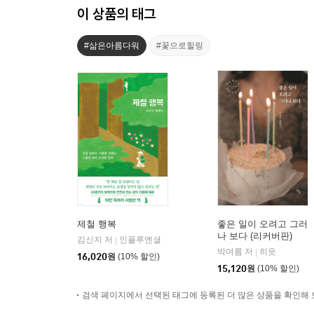
이 상품의 태그
#삶은아름다워
#꽃으로힐링
제철 행복
좋은 일이 오려고 그러
나 보다 (리커버판)
김신지 저
인플루엔셜
|
박여름 저
히읏
|
16,020
원
(10% 할인)
15,120
원
(10% 할인)
검색 페이지에서 선택된 태그에 등록된 더 많은 상품을 확인해 