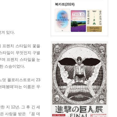
북카트(2024)
겨 있다.
게 프렌치 스타일의 꽃을
 스타일이 무엇인지 구별
우며 프렌치 스타일을 눈
한 스승이었다.
느덧 플로리스트로서 23
보떼봉떼’라는 이름은 우
지 12년. 그 후 긴 세
은 사랑을 받은 『꼼 데