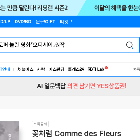
D/LP
DVD/BD
문구
/GIFT
티켓
독서유형검사
장안내
채널예스
사락
예스펀딩
클래스24
RBTI Lab
여
독서유형검사
AI 일문백답
의견 남기면 YES상품권!
소득공제
꽃처럼 Comme des Fleurs