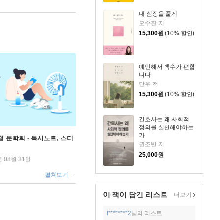
내 심장을 줄게
오수진 저
15,300
원
(10% 할인)
예민해서 백수가 편합
니다
단우 저
15,300
원
(10% 할인)
간호사는 왜 사회적
정의를 실천해야하는
가
철 문학회 - 독서노트, 스티
권조반 저
25,000
원
년 08월 31일
펼쳐보기
이 책이 담긴
리스트
더보기
l********2
님의 리스트