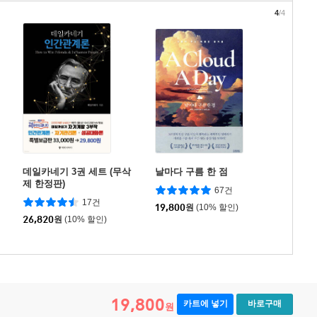
4
/4
데일카네기 3권 세트 (무삭
날마다 구름 한 점
제 한정판)
67건
17건
19,800
원
(10% 할인)
26,820
원
(10% 할인)
19,800
카트에 넣기
바로구매
원