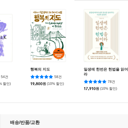
행복의 지도
일생에 한번은 헌법을 읽어
라
54건
58건
78건
0% 할인)
19,800
원
(10% 할인)
17,910
원
(10% 할인)
배송/반품/교환