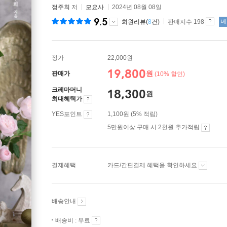
정주희
저
모요사
2024년 08월 08일
9.5
회원리뷰(
8
건)
판매지수 198
베
정가
22,000원
19,800
원
판매가
(10% 할인)
크레마머니
18,300
원
최대혜택가
YES포인트
1,100원 (5% 적립)
5만원이상 구매 시 2천원 추가적립
결제혜택
카드/간편결제 혜택을 확인하세요
배송안내
배송비 : 무료