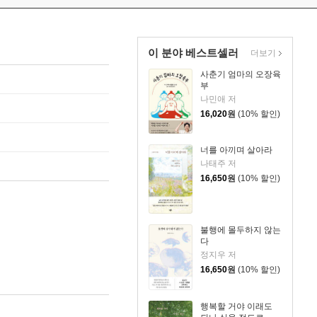
이 분야 베스트셀러
더보기
사춘기 엄마의 오장육
부
나민애 저
16,020
원
(10% 할인)
너를 아끼며 살아라
나태주 저
16,650
원
(10% 할인)
불행에 몰두하지 않는
다
정지우 저
16,650
원
(10% 할인)
행복할 거야 이래도