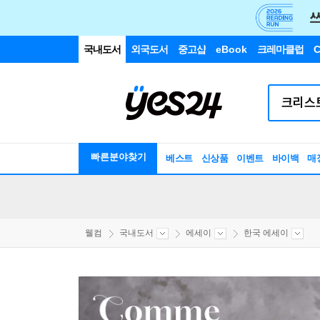
국내도서
외국도서
중고샵
eBook
크레마클럽
C
빠른분야찾기
베스트
신상품
이벤트
바이백
매
웰컴
국내도서
에세이
한국 에세이