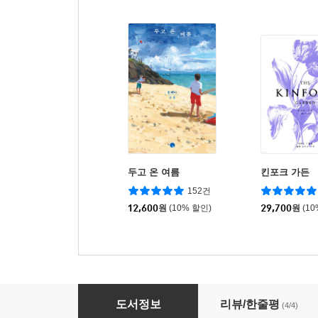
두고 온 여름
킨포크 가든
152건
12,600
원
(10% 할인)
29,700
원
(1
꽃처럼 Comme des Fleurs
도서정보
리뷰/한줄평
(4/4)