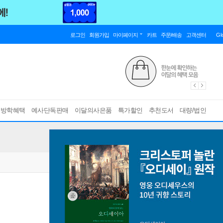
로그인
회원가입
마이페이지
카트
주문/배송
고객센터
Gl
름방학혜택
예사단독판매
이달의사은품
특가할인
추천도서
대량/법인