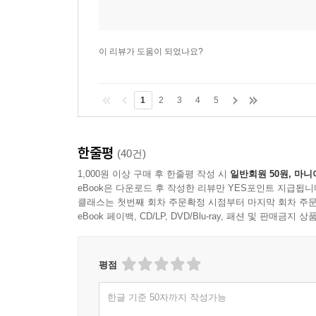
STEP 11. 투시 수정
STEP 12. 완성도 높이기
STEP 13. 시트 추가
이 리뷰가 도움이 되었나요?
Part 8. 부록
학생 작업물 수정
1
2
3
4
5
STEP 01. 학생 A
STEP 02. 학생 B
한줄평
(40건)
STEP 03. 학생 C
STEP 04. 학생 D
1,000원 이상 구매 후 한줄평 작성 시
일반회원 50원, 마니
eBook은 다운로드 후 작성한 리뷰만 YES포인트 지급됩니
STEP 05. 학생 E
클래스는 첫번째 회차 주문확정 시점부터 마지막 회차 주문
eBook 페이백, CD/LP, DVD/Blu-ray, 패션 및 판매금
평점
한글 기준 50자까지 작성가능