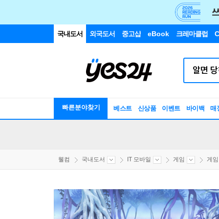
국내도서
외국도서
중고샵
eBook
크레마클럽
C
빠른분야찾기
베스트
신상품
이벤트
바이백
매
웰컴
국내도서
IT 모바일
게임
게임