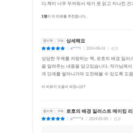
다.책이 너무 두꺼워서 제가 못 읽고 지나친 건
STEP 04. 디테일 스케치
STEP 05. 사진 리소스를 이용한 채색
1명
이 이 리뷰를 추천합니다.
STEP 06. 디테일 채색
STEP 07. 시선 이동 강조하기
STEP 08. 밀도를 추가해 완성
상세해요
종이책
구매
a*****i
2024-09-02
신고
|
|
|
유물 보관소
상당한 두께를 자랑하는 책, 로호의 배경 일러
STEP 01. 배경이란?
을 알려주는 내용을 담고있습니다. 작가님께서
STEP 02. 마인드 맵
게 단계를 쌓아나가며 도전해볼 수 있도록 도움
STEP 03. 이미지 보드
STEP 04. 시안
이 리뷰가 도움이 되었나요?
STEP 05. 팔레트
STEP 06. 초벌 채색과 스케치
STEP 07. 초반 계획의 수정과 색상 보정
로호의 배경 일러스트 메이킹 
종이책
구매
STEP 08. 디테일 채색
a******4
2024-05-05
신고
|
|
|
STEP 09. 안내선을 참고로 한 수정
STEP 10. 시선 이동 강조