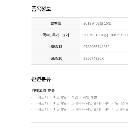
품목정보
발행일
2019년 02월 15일
쪽수, 무게, 크기
500쪽 | 1,318g | 188*257*
ISBN13
9788956748252
ISBN10
895674825X
관련분류
카테고리 분류
국내도서
IT 모바일
게임
게임 개발
국내도서
IT 모바일
그래픽/디자인/멀티미디어
일러스
국내도서
IT 모바일
그래픽/디자인/멀티미디어
그래픽일