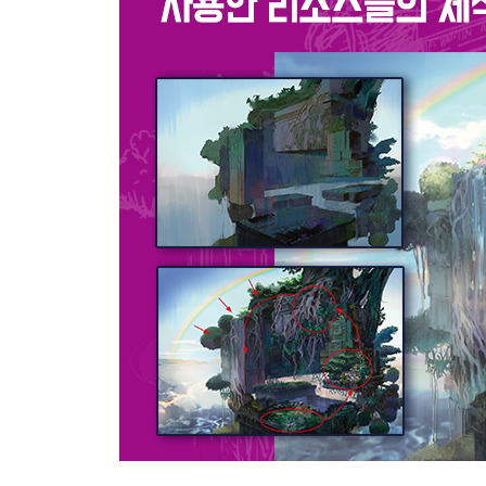
도구의 활용
STEP 01. 수작업 도구
STEP 02. CG를 그리기 위한 태블릿과 모니터
STEP 03. CG에 사용되는 프로그램
STEP 04. 포토샵의 메뉴와 설명
STEP 05. 필자의 기본 세팅
STEP 06. 포토샵의 블렌딩 모드
STEP 07. 컬러 밸런스 조절하기
STEP 08. 색상/채도/밝기 조절하기
STEP 09. 배경 작업 시 알아두면 좋은 팁들
Part 2. 초보자를 위한 쉬운 구성
구성의 목적과 원리
STEP 01. 시선을 유도하기 위한 선의 이해
STEP 02. 선을 활용한 구성 예시들
STEP 03. 선을 이용해 스케치하기