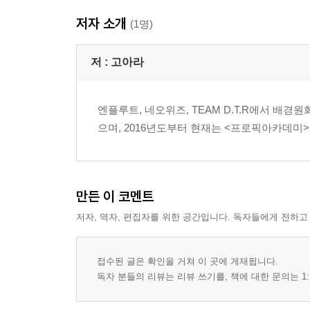
STEP 04. 마무리
저자 소개
(1명)
STEP 05. 리소스 베리에이션을 위한 보정
STEP 06. 리소스 베리에이션 완성
저 :
고아라
횡 스크롤 RPG 배경의 작업 과정 - 열대우림
STEP 01. 구상
엔플루트, 네오위즈, TEAM D.T.R에서 배
STEP 02. 시안
으며, 2016년도부터 현재는 <프로픽아카데미
STEP 03. 채색
STEP 04. 디테일 업
STEP 05. 완성
만든 이 코멘트
STEP 06. 리소스 타일화하기
저자, 역자, 편집자를 위한 공간입니다. 독자들에게 전하고
송 오브 더 월드 - 시공의 경계
STEP 01. 스케치 시안
접수된 글은 확인을 거쳐 이 곳에 게재됩니다.
STEP 02. 컬러 시안
독자 분들의 리뷰는 리뷰 쓰기를, 책에 대한 문의는 1:
STEP 03. 채색
STEP 04. 완성