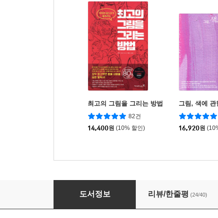
최고의 그림을 그리는 방법
그림, 색에 관
82건
14,400
원
(10% 할인)
16,920
원
(10
로호의 배경 일러스트 메이킹
도서정보
리뷰/한줄평
(24/40)