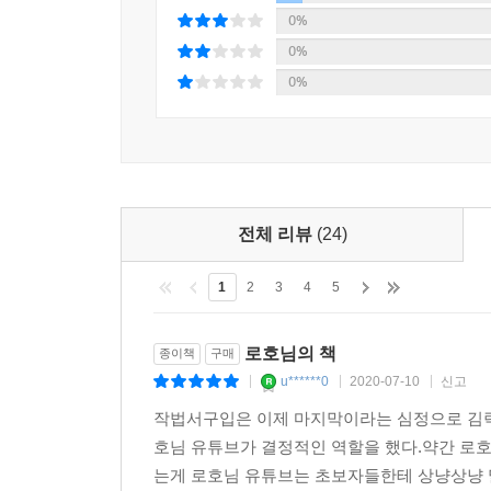
STEP 01. 흑백으로 섬네일 스케치 그리기
0%
STEP 02. 스케치 선택과 팔레트
0%
STEP 03. 초벌 채색
0%
STEP 04. 디테일 채색
STEP 05. 완성도 높이기
기묘한 상점
STEP 01. 흑백으로 섬네일 스케치 그리기
STEP 02. 섬네일 스케치의 디테일과 원근 정리
전체 리뷰
(24)
STEP 03. 팔레트와 초벌 채색
1
2
3
4
5
STEP 04. 디테일 채색
STEP 05. 완성도 높이기
로호님의 책
종이책
구매
야외 카페
u******0
2020-07-10
신고
|
|
|
STEP 01. 초반 계획
작법서구입은 이제 마지막이라는 심정으로 김락
STEP 02. 투시를 만들면서 스케치하기
호님 유튜브가 결정적인 역할을 했다.약간 로
STEP 03. 초벌 채색
는게 로호님 유튜브는 초보자들한테 상냥상냥 
STEP 04. 디테일 채색