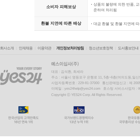
상품의 불량에 의한 반품, 교
소비자 피해보상
준하여 처리됨
환불 지연에 따른 배상
대금 환불 및 환불 지연에 
회사소개
인재채용
이용약관
개인정보처리방침
청소년보호정책
도서홍보안내
대표 : 김석환, 최세라
주소 : 서울시 영등포구 은행로 11, 5층~6층(여의도동,일신
사업자등록번호 : 229-81-37000 통신판매업신고 : 제 200
이메일 : yes24help@yes24.com 호스팅 서비스사업자 :
Copyright ⓒ YES24 Corp. All Rights Reserved.