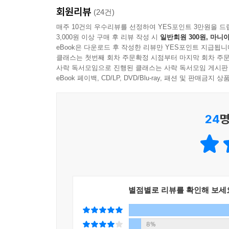
회원리뷰
그림 그리는 과정만을 보여주는 여타의 책들과는 
(24건)
재배 소년 - 오브젝트 작업
구성하였습니다.
매주 10건의 우수리뷰를 선정하여 YES포인트 3만원을 드
STEP 01. 시안
3,000원 이상 구매 후 리뷰 작성 시
일반회원 300원, 마니아
STEP 02. 스케치
eBook은 다운로드 후 작성한 리뷰만 YES포인트 지급됩니
3. 초보자와 입문자 눈높이에 맞춘 친절하고 상세한
클래스는 첫번째 회차 주문확정 시점부터 마지막 회차 주문
STEP 03. 채색
하나의 주제를 설명하더라도 제대로 이해할 수 있
사락 독서모임으로 진행된 클래스는 사락 독서모임 게시판
STEP 04. 완성
있도록 구성하였습니다.
eBook 페이백, CD/LP, DVD/Blu-ray, 패션 및 판매금
STEP 05. 밤 버전의 베리에이션 추가
★ 게임 배경 원화 우편엽서 5종 증정
재배 소년 - 티파티
24
명
STEP 01. 시안
STEP 02. 채색
STEP 03. 완성
재배 소년 - 기타 작업물
별점별로 리뷰를 확인해 보세
Part 7. 프로젝트 튜토리얼
마녀와 고양이가 보이는 온실
8%