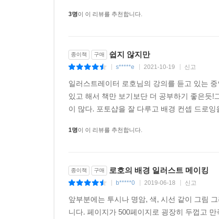
STEP 05. 빛 추가하기
3명
이 이 리뷰를 추천합니다.
STEP 06. 시선 이동 강조하기
STEP 07. 구성 점검
STEP 08. 최종 보정으로 완성
쉽지 않지만
종이책
구매
s*****e
2021-10-19
신고
|
|
|
요정이 춤추는 연못
일러스트레이터 로호님의 강의를 듣고 있는 중
STEP 01. 구상
있고 해서 책만 보기보단 더 공부하기 좋은듯!
STEP 02. 구성물 그리기 - 연잎과 기둥
이 많다. 포토샵을 잘 다루고 배경 컨셉 드로잉을
STEP 03. 중간 점검
STEP 04. 디테일 채색
1명
이 이 리뷰를 추천합니다.
STEP 05. 시선 이동 강조하기
STEP 06. 밀도를 조절해 완성
로호의 배경 일러스트 메이킹
종이책
구매
세상의 꿈
b*****0
2019-06-18
신고
|
|
|
STEP 01. 마인드 맵
앞부분에는 투시나 명암, 색, 시선 같이 그림
STEP 02. 이미지 보드
니다. 페이지가 500페이지로 굉장히 두껍고
STEP 03. 면으로 공간 채우기