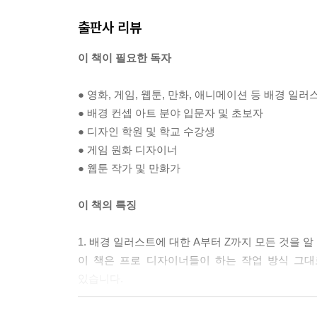
출판사 리뷰
송 오브 더 월드 - 진화의 숲
STEP 01. 시안
이 책이 필요한 독자
STEP 02. 스케치
STEP 03. 채색
● 영화, 게임, 웹툰, 만화, 애니메이션 등 배경 
STEP 04. 완성
● 배경 컨셉 아트 분야 입문자 및 초보자
● 디자인 학원 및 학교 수강생
송 오브 더 월드 - 땅의 던전
● 게임 원화 디자이너
STEP 01. 시안
● 웹툰 작가 및 만화가
STEP 02. 채색
STEP 03. 완성
이 책의 특징
STEP 04. 그 외 송 오브 더 월드의 컬러 시안과 최
1. 배경 일러스트에 대한 A부터 Z까지 모든 것을 
재배 소년 - 겨울 온실
이 책은 프로 디자이너들이 하는 작업 방식 그대로
STEP 01. 시안
있습니다.
STEP 02. 채색
STEP 03. 완성
2. 배경 일러스트의 구도, 색감, 드로잉 기법의 심도