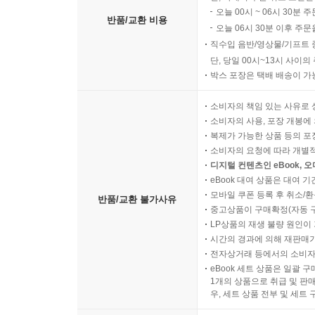
오늘 00시 ~ 06시 30분 
반품/교환 비용
오늘 06시 30분 이후 주문
직수입 음반/영상물/기프트 
단, 당일 00시~13시 사이
박스 포장은 택배 배송이 가
소비자의 책임 있는 사유로 
소비자의 사용, 포장 개봉에 
복제가 가능한 상품 등의 포장을 
소비자의 요청에 따라 개별
디지털 컨텐츠인 eBook, 
eBook 대여 상품은 대여 기
모바일 쿠폰 등록 후 취소/환
반품/교환 불가사유
중고상품이 구매확정(자동 
LP상품의 재생 불량 원인이 기
시간의 경과에 의해 재판매가
전자상거래 등에서의 소비자
eBook 세트 상품은 일괄 
1개의 상품으로 취급 및 판매
우, 세트 상품 전부 및 세트