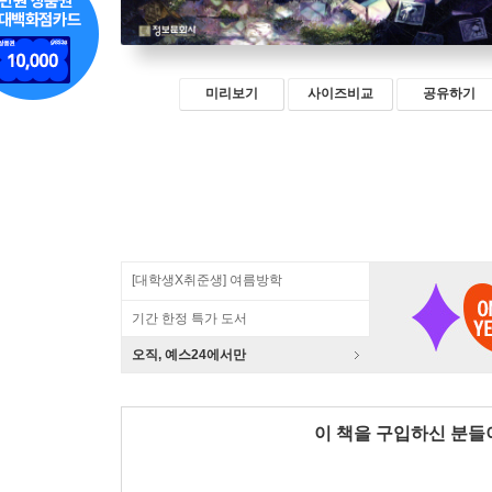
미리보기
사이즈비교
공유하기
[대학생X취준생] 여름방학
기간 한정 특가 도서
오직, 예스24에서만
이 책을 구입하신 분