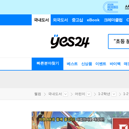
국내도서
외국도서
중고샵
eBook
크레마클럽
C
빠른분야찾기
베스트
신상품
이벤트
바이백
매
웰컴
국내도서
어린이
1-2학년
1-