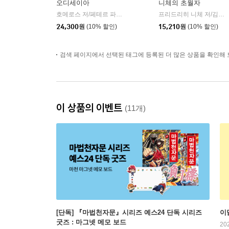
오디세이아
니체의 초월자
호메로스 저/페테르 파울 루벤스 그림/박문재 역
현대지성
프리드리히 니체 저/김철 편역
|
24,300
원
(10% 할인)
15,210
원
(10% 할인)
검색 페이지에서 선택된 태그에 등록된 더 많은 상품을 확인해 
이 상품의 이벤트
(11개)
[단독] 『마법천자문』시리즈 예스24 단독 시리즈
이
굿즈 : 마그넷 메모 보드
20