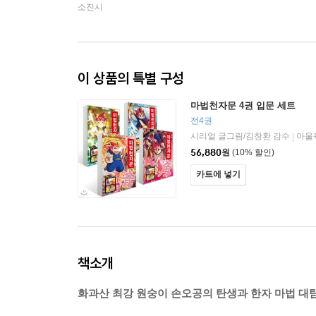
소진시
이 상품의 특별 구성
마법천자문 4권 입문 세트
전4권
시리얼 글그림/김창환 감수
아울
|
56,880
원
(10% 할인)
카트에 넣기
책소개
화과산 최강 원숭이 손오공의 탄생과 한자 마법 대