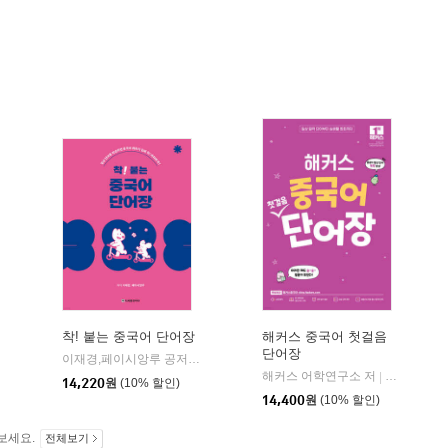
착! 붙는 중국어 단어장
해커스 중국어 첫걸음
단어장
이재경,페이시앙루 공저
시사중국어사
|
커스어학연구소
해커스 어학연구소 저
해커스어학
|
14,220
원
(10% 할인)
14,400
원
(10% 할인)
보세요.
전체보기