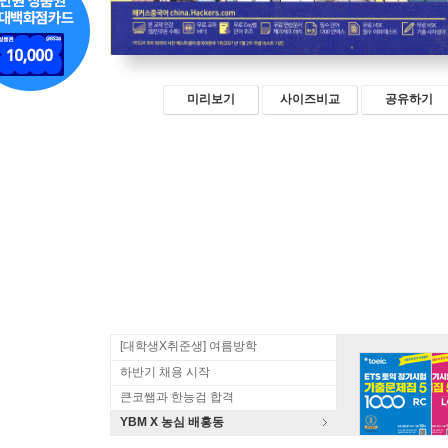
미리보기
사이즈비교
공유하기
[대학생X취준생] 여름방학
하반기 채용 시작
큰코쌤과 한능검 합격
YBM X 농심 배홍동