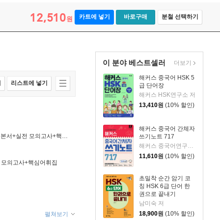
12,510
카트에 넣기
바로구매
분철 선택하기
원
이 분야 베스트셀러
더보기
해커스 중국어 HSK 5
매
리스트에 넣기
급 단어장
해커스 HSK연구소 저
13,410
원
(10% 할인)
해커스 중국어 간체자
해커스 중국어 HSK 5급 한 권으로 정복 한 달 완성 기본서+실전 모의고사+핵심 어휘집
쓰기노트 717
해커스 중국어연구소 저
11,610
원
(10% 할인)
실전 모의고사+핵심어휘집
초밀착 순간 암기 코
칭 HSK 6급 단어 한
권으로 끝내기
남미숙 저
18,900
원
(10% 할인)
펼쳐보기