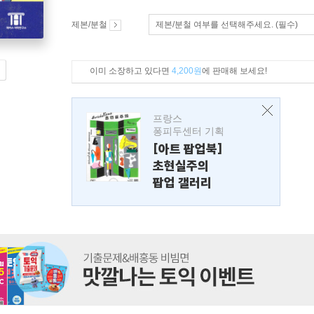
제본/분철
제본/분철 여부를 선택해주세요. (필수)
이미 소장하고 있다면
4,200원
에 판매해 보세요!
프랑스
퐁피두센터 기획
[아트 팝업북]
초현실주의
팝업 갤러리