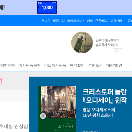
로그인
회원가입
마이페이지
카트
주문/배송
고객센터
Gl
름방학혜택
예사단독판매
이달의사은품
특가할인
추천도서
대량/법인
기
주제별 연상암기로 쉽게 외워지는 중국어 기초 단어장
[ 필수