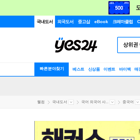
국내도서
외국도서
중고샵
eBook
크레마클럽
C
빠른분야찾기
베스트
신상품
이벤트
바이백
매
웰컴
국내도서
국어 외국어 사...
중국어