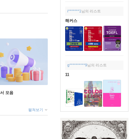
i*******1
님의 리스트
해커스
g**********9
님의 리스트
11
도서 모음
펼쳐보기