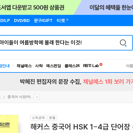
D/LP
DVD/BD
문구
/GIFT
티켓
독서유형검사
장안내
채널예스
사락
예스펀딩
클래스24
RBTI Lab
여
독서유형검사
박혜진 편집자의 문장 수집,
채널예스 1화 보러 가
중국어 사전/어...
소득공제
분철
해커스 중국어 HSK 1-4급 단어장