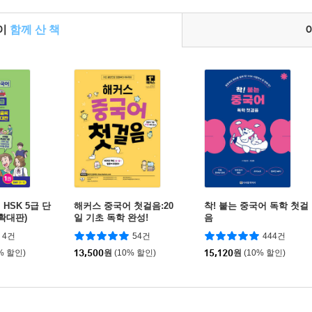
들이
함께 산 책
HSK 5급 단
해커스 중국어 첫걸음:20
착! 붙는 중국어 독학 첫걸
확대판)
일 기초 독학 완성!
음
4건
54건
444건
% 할인)
13,500
원
(10% 할인)
15,120
원
(10% 할인)