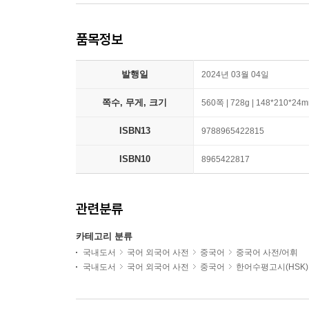
품목정보
발행일
2024년 03월 04일
쪽수, 무게, 크기
560쪽 | 728g | 148*210*24
ISBN13
9788965422815
ISBN10
8965422817
관련분류
카테고리 분류
국내도서
국어 외국어 사전
중국어
중국어 사전/어휘
국내도서
국어 외국어 사전
중국어
한어수평고시(HSK)