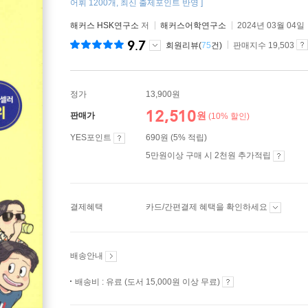
어휘 1200개, 최신 출제포인트 반영 ]
해커스 HSK연구소
저
해커스어학연구소
2024년 03월 04일
9.7
회원리뷰(
75
건)
판매지수 19,503
정가
13,900원
12,510
원
판매가
(10% 할인)
YES포인트
690원 (5% 적립)
5만원이상 구매 시 2천원 추가적립
결제혜택
카드/간편결제 혜택을 확인하세요
배송안내
배송비 : 유료 (도서 15,000원 이상 무료)