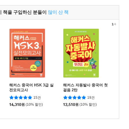
이 책을 구입하신 분들이
많이 산 책
1
/4
해커스 중국어 HSK 3급 실
해커스 자동발사 중국어 첫
전모의고사
걸음 2탄
15건
19건
14,310
원
(10% 할인)
12,510
원
(10% 할인)