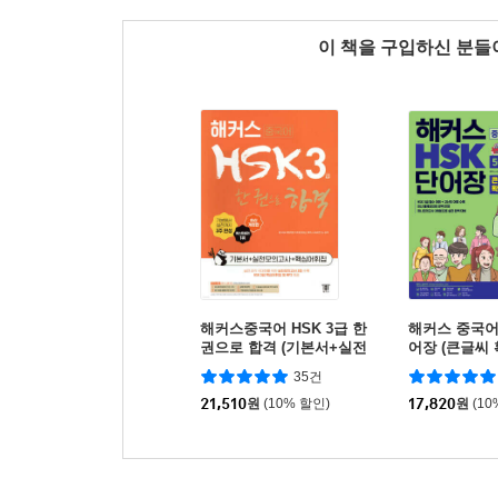
이 책을 구입하신 분
해커스중국어 HSK 3급 한
해커스 중국어 
권으로 합격 (기본서+실전
어장 (큰글씨 
모의고사+핵심어휘집)
35건
21,510
원
(10% 할인)
17,820
원
(10