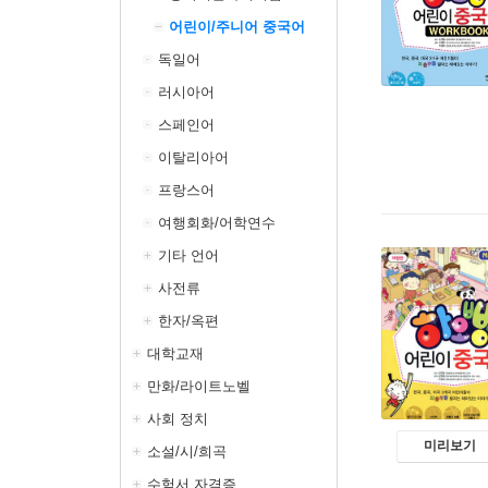
어린이/주니어 중국어
독일어
러시아어
스페인어
이탈리아어
프랑스어
여행회화/어학연수
기타 언어
사전류
한자/옥편
대학교재
만화/라이트노벨
사회 정치
미리보기
소설/시/희곡
수험서 자격증