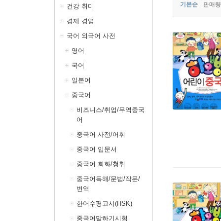
기본순
판매량
건강 취미
경제 경영
국어 외국어 사전
영어
국어
일본어
중국어
비즈니스/취업/무역중국
어
중국어 사전/어휘
중국어 입문서
중국어 회화/청취
중국어독해/문법/작문/
번역
한어수평고시(HSK)
중국어말하기시험