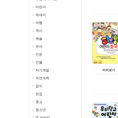
어린이
에세이
여행
역사
예술
유아
인문
인물
자기계발
미리보기
자연과학
잡지
전집
종교
청소년
IT 모바일