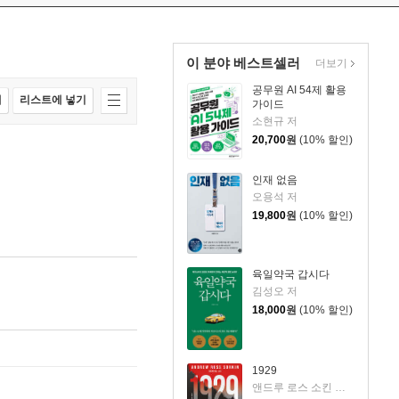
이 분야 베스트셀러
더보기
공무원 AI 54제 활용
매
리스트에 넣기
가이드
소현규 저
20,700
원
(10% 할인)
인재 없음
오용석 저
19,800
원
(10% 할인)
육일약국 갑시다
김성오 저
18,000
원
(10% 할인)
1929
앤드루 로스 소킨 저/조용빈 역/신현호 감수