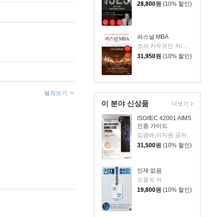
28,800
원
(10% 할인)
퍼스널 MBA
조쉬 카우프만 저/이상호,박상진 공역
31,950
원
(10% 할인)
펼쳐보기
이 분야 신상품
더보기
ISO/IEC 42001 AIMS
인증 가이드
김광배,이지원 공저
31,500
원
(10% 할인)
인재 없음
오용석 저
19,800
원
(10% 할인)