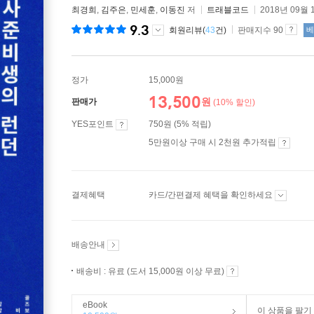
최경희
,
김주은
,
민세훈
,
이동진
저
트래블코드
2018년 09월 
9.3
회원리뷰(
43
건)
판매지수 90
베
정가
15,000원
13,500
원
판매가
(10% 할인)
YES포인트
750원 (5% 적립)
5만원이상 구매 시 2천원 추가적립
결제혜택
카드/간편결제 혜택을 확인하세요
배송안내
배송비 : 유료 (도서 15,000원 이상 무료)
eBook
이 상품을 팔기