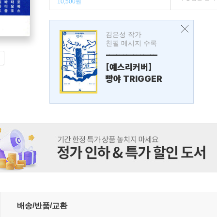
10,500원
김은성 작가
친필 메시지 수록
---------------
[예스리커버]
빵야 TRIGGER
배송/반품/교환