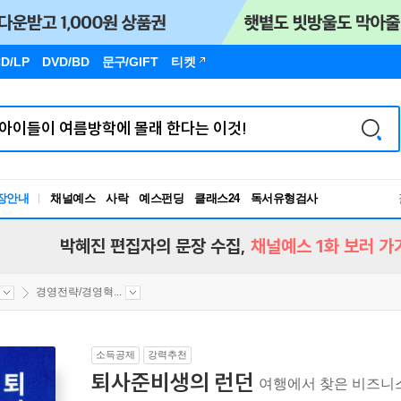
D/LP
DVD/BD
문구
/GIFT
티켓
독서유형검사
장안내
채널예스
사락
예스펀딩
클래스24
RBTI Lab
독서유형검사
박혜진 편집자의 문장 수집,
채널예스 1화 보러 가
경영전략/경영혁...
소득공제
강력추천
퇴사준비생의 런던
여행에서 찾은 비즈니