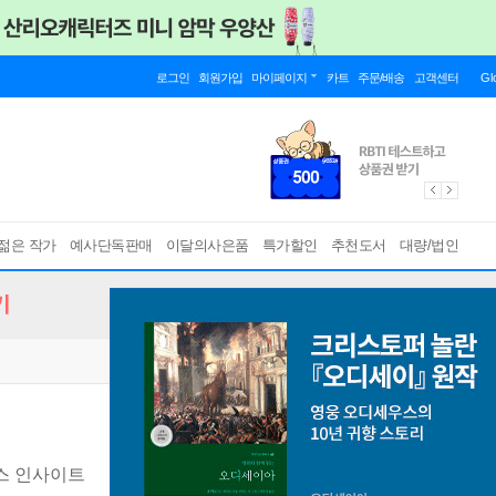
로그인
회원가입
마이페이지
카트
주문/배송
고객센터
Gl
젊은 작가
예사단독판매
이달의사은품
특가할인
추천도서
대량/법인
기
스 인사이트