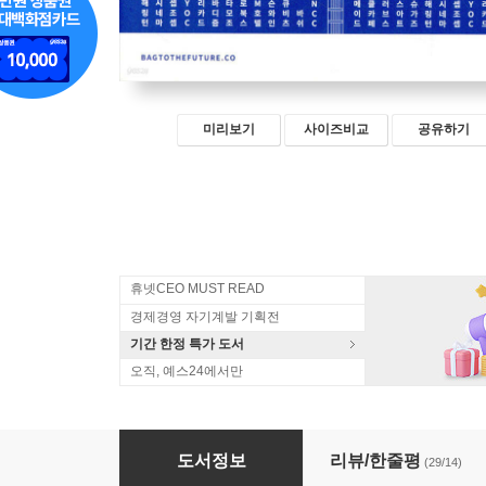
미리보기
사이즈비교
공유하기
휴넷CEO MUST READ
경제경영 자기계발 기획전
기간 한정 특가 도서
오직, 예스24에서만
퇴사준비생의 런던
도서정보
리뷰/한줄평
(29/14)