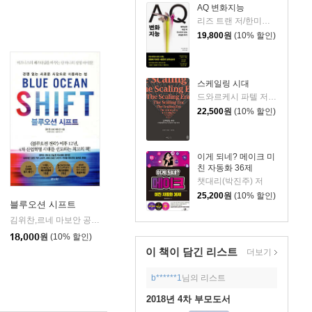
AQ 변화지능
리즈 트랜 저/한미선 역
19,800
원
(10% 할인)
스케일링 시대
드와르케시 파텔 저/개빈 리치 편/노승영 역/한운희 해제
22,500
원
(10% 할인)
이게 되네? 메이크 미
친 자동화 36제
챗대리(박진주) 저
25,200
원
(10% 할인)
블루오션 시프트
서삼독
김위찬,르네 마보안 공저/안세민 역/김동재 감수
비즈니스북스
|
|
18,000
원
(10% 할인)
이 책이 담긴
리스트
더보기
b******1
님의 리스트
2018년 4차 부모도서