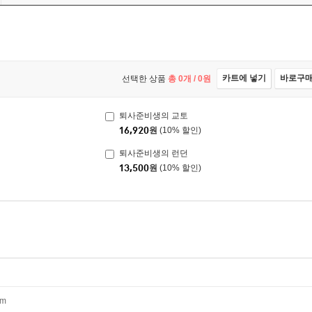
카트에 넣기
바로구
선택한 상품
총
0
개 /
0
원
퇴사준비생의 교토
16,920
원
(10% 할인)
퇴사준비생의 런던
13,500
원
(10% 할인)
mm