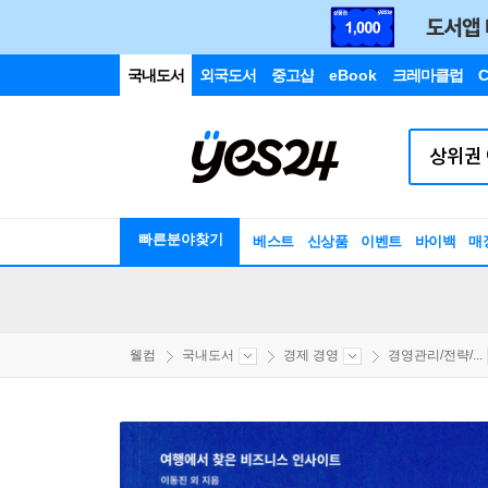
국내도서
외국도서
중고샵
eBook
크레마클럽
C
빠른분야찾기
베스트
신상품
이벤트
바이백
매
웰컴
국내도서
경제 경영
경영관리/전략/...