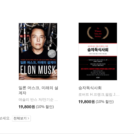
일론 머스크, 미래의 설
승자독식사회
계자
로버트 H.프랭크,필립 J.쿡 저/조용빈 역
청림출판
애슐리 반스 저/안기순 역
김영사
|
19,800
원
(10% 할인)
19,800
원
(10% 할인)
보세요.
전체보기