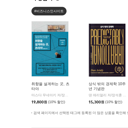
#비즈니스인사이트
취향을 설계하는 곳, 츠
상식 밖의 경제학 10주
타야
년 기념판
마스다 무네아키 저/장은주 역
위즈덤하우스
댄 애리얼리 저/장석훈 역
|
|
19,800
원
(10% 할인)
15,300
원
(10% 할인)
검색 페이지에서 선택된 태그에 등록된 더 많은 상품을 확인해 