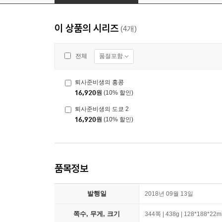
이 상품의 시리즈
(4개)
품절포함
전체
퇴사준비생의 홍콩
16,920
원
(10% 할인)
퇴사준비생의 도쿄 2
16,920
원
(10% 할인)
품목정보
발행일
2018년 09월 13일
쪽수, 무게, 크기
344쪽 | 438g | 128*188*22