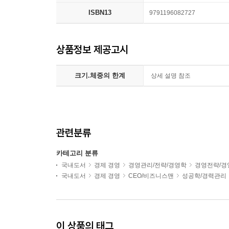
ISBN13
9791196082727
상품정보 제공고시
크기.체중의 한계
상세 설명 참조
관련분류
카테고리 분류
국내도서
경제 경영
경영관리/전략/경영학
경영전략/경
국내도서
경제 경영
CEO/비즈니스맨
성공학/경력관리
이 상품의 태그