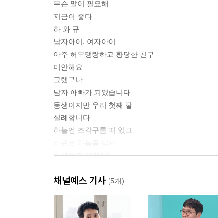
무슨 말이 필요해
지금이 좋다
하 와 규
남자아이, 여자아이
아주 허무맹랑하고 황당한 친구
미안해요
그랬구나
남자 아빠가 되었습니다
동생이지만 우리 첫째 딸
실례합니다
하늘엔 조각구름 떠 있고
바퀴로 하늘을 날자
동화여도 유감이다
혹시 말이야… 꺼져!
채널예스 기사
0.5시간
(5개)
# 지구별에 온 우리 딸