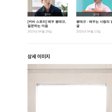
원지와 태규
어떻게 된 거냐면 말이죠
무례하지만 할 말은 할게요
읽다
읽다
엉큼하지만 귀찮아도
[커버 스토리] 배우 봉태규,
봉태규 - 배우는 사람의 
질문하는 마음
굴
할 건 했음 좋겠다
2023년 04월 28일
2020년 04월 13일
12월 1일, 5월 21일
엄마 여자, 여자 엄마
식샤를 합시다
육아력은 체력
상세 이미지
# 미안해요
태규
어느 비밀스런 의뢰인
나도 그 사람
재능기부
가족의 탄생
b군이 아닌 B군에게
내 조상은 내가, 네 조상은 네가