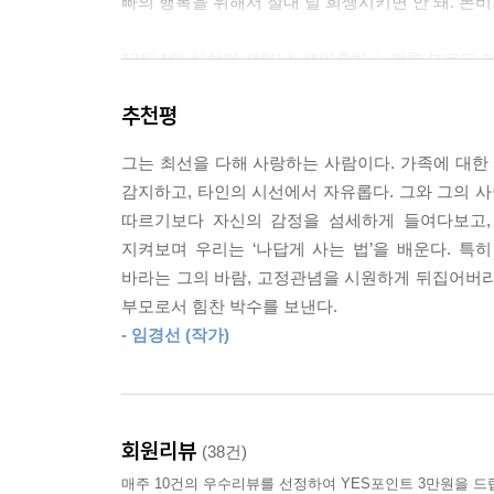
빠의 행복을 위해서 절대 널 희생시키면 안 돼. 본
12월 1일 시하의 생일날, 생일축하 노래를 부르고 케
고 시하가 힘차게 초를 끈다. 앞으로 시하와 본비의 생
추천평
5월 21일」중에서
그는 최선을 다해 사랑하는 사람이다. 가족에 대
그것은 나에게 차가운 다그침일 뿐이었다. 6년의 시
감지하고, 타인의 시선에서 자유롭다. 그와 그의 사
을 들어야 하는지 도무지 갈피가 잡히지 않았다. 집
따르기보다 자신의 감정을 섬세하게 들여다보고,
관계를 외면하고 싶을 뿐이었다.
지켜보며 우리는 ‘나답게 사는 법’을 배운다. 
내가 생각한 가장 좋은 방법은 아빠가 말을 길게 못
바라는 그의 바람, 고정관념을 시원하게 뒤집어버리는
고개를 숙이고 가만히 있으면 되었다. 아빠는 그렇게
부모로서 힘찬 박수를 보낸다.
갔어…….’ 하고. ---「가족의 탄생」중에서
- 임경선 (작가)
감사합니다.
이렇게 제 부탁을 들어주셔서.
음…… 지극히 개인적인 일이 사실은 가장 사회적인
회원리뷰
(38건)
제 이야기를 들어주셔서 다시 한 번 감사합니다.
매주 10건의 우수리뷰를 선정하여 YES포인트 3만원을 드