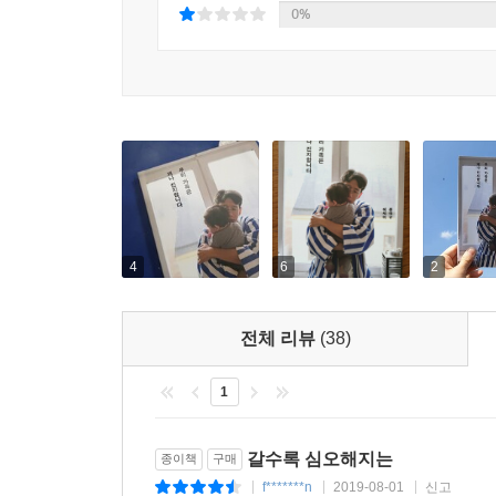
0%
4
6
2
전체 리뷰
(38)
1
갈수록 심오해지는
종이책
구매
f*******n
2019-08-01
신고
|
|
|