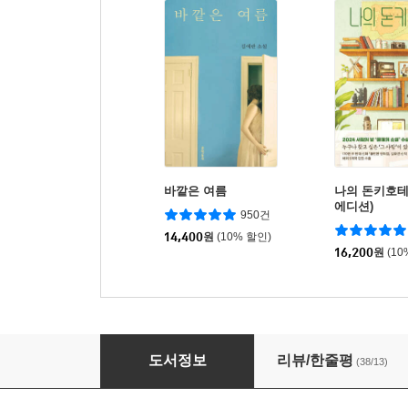
바깥은 여름
나의 돈키호테
에디션)
950건
14,400
원
(10% 할인)
16,200
원
(10
우리 가족은 꽤나 진지합니다
도서정보
리뷰/한줄평
(38/13)