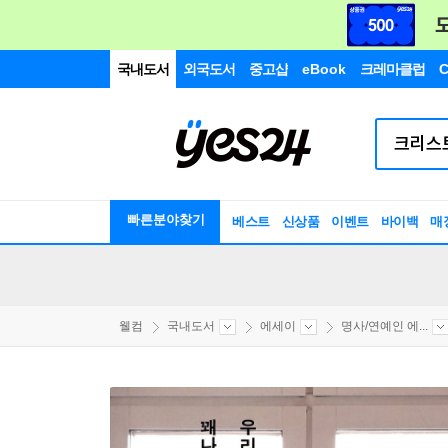
국내도서
외국도서
중고샵
eBook
크레마클럽
C
빠른분야찾기
베스트
신상품
이벤트
바이백
매
웰컴
국내도서
에세이
명사/연예인 에...