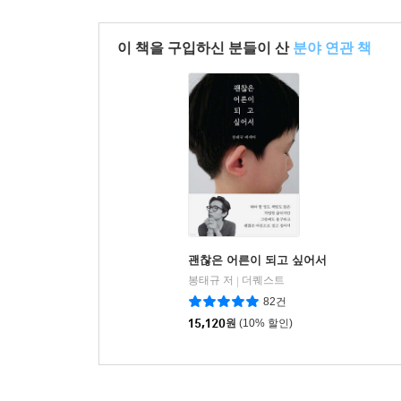
이 책을 구입하신 분들이 산
분야 연관 책
괜찮은 어른이 되고 싶어서
봉태규 저
더퀘스트
|
82건
15,120
원
(10% 할인)