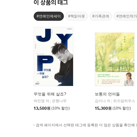
이 상품의 태그
#연예인에세이
#책읽아웃
#가족관계
#연예인작가
무엇을 위해 살죠?
보통의 언어들
박진영 저
은행나무
김이나 저
위즈덤하우스
|
|
13,500
원
(10% 할인)
15,300
원
(10% 할인)
검색 페이지에서 선택된 태그에 등록된 더 많은 상품을 확인해 