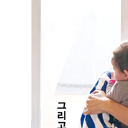
아! 그냥 잘 살고 싶다
마블 DC, 우쭈쭈
우주를 달릴 때도 기차다움이란