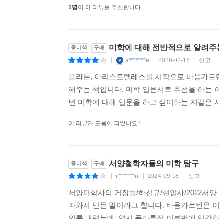
1명
이 이 리뷰를 추천합니다.
있었지만 너무 어려워서 미학에 다가가지 못한 사람들
미학에 대해 전반적으로 알려주
종이책
구매
a*******e
2026-02-16
신고
|
|
|
플라톤, 아리스토텔레스를 시작으로 바움가르텐,
해주는 책입니다. 미학 입문서로 추천을 하는 
번 미학에 대해 입문을 하고 싶어하는 저같은 
이 리뷰가 도움이 되었나요?
서양철학자들의 미학 탐구
종이책
구매
r*******n
2024-09-18
신고
|
|
|
서양미학사의 거장들/하선규/현암사/2022서
따와서 만든 말이라고 합니다. 바움가르텐은 이
의를 내렸는데, 역시 플라톤적 이분법에 입각하여