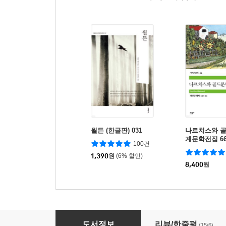
월든 (한글판) 031
나르치스와 골
계문학전집 6
100건
1,390
원
(6% 할인)
8,400
원
서양 미학사의 거장들
도서정보
리뷰/한줄평
(15/6)