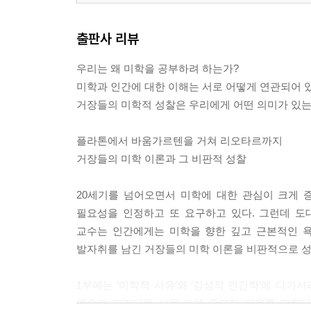
15. 니체 : 삶의 창조성을 긍정하는 생철학적 미학
생철학적 전환과 현대성 비판 | 삶을 긍정하고 문화
출판사 리뷰
16. 하이데거 : 기술적 사유를 극복하는 예술적 진리
어두운 과거의 사상가 | 현대 철학의 기린아이자 전
우리는 왜 미학을 공부하려 하는가?
17. 벤야민 : 인간학적 유물론의 미학
미학과 인간에 대한 이해는 서로 어떻게 연관되어 
역사철학적 이념론과 사유 이미지들의 성좌 | 예술
거장들의 미학적 성찰은 우리에게 어떤 의미가 있는
18. 아도르노 : 개별자의 에토스를 옹호하는 예술철
참된 애도의 정치학 | 비동일성의 사유 | 변증법적
플라톤에서 바움가르텐을 거쳐 리오타르까지
19. 메를로-퐁티 : 몸과 세계의 공생적 소통
거장들의 미학 이론과 그 비판적 성찰
신체 현상학과 사유의 전환 | 몸-세계의 공생적 소
20. 리오타르 : 포스트모던 시대의 숭고의 미학
20세기를 넘어오면서 미학에 대한 관심이 크게 
기만적 환상의 끝과 포스트모던 시대 | 전위적 예술
필요성을 인정하고 또 요구하고 있다. 그런데 도
교수는 인간에게는 미학을 향한 깊고 근본적인 욕
읽을거리
발자취를 남긴 거장들의 미학 이론을 비판적으로 성
찾아보기
1부에는 ‘미학적 사유’와 ‘감성적 인간학’에 다가
예술이 인간다운 삶을 위해 중요한 이유를 말한다