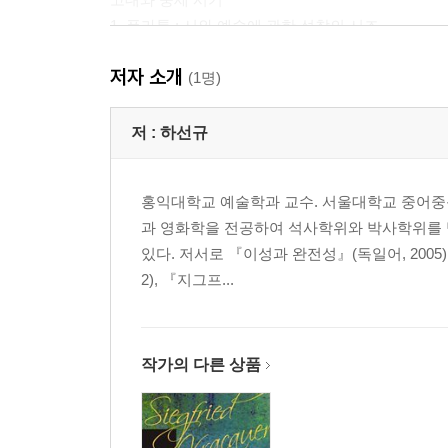
1. 플라톤 : 시와 예술에 관한 성찰의 시조
시적 모방의 매혹과 위험성 | 대화편 『심포지온』
저자 소개
2. 아리스토텔레스 : 시적 서사에 관한 최초의 예술
(1명)
시적·예술적 모방의 복권 | 시적 서사의 가치와 철
3. 플로티노스 : 빛과 형상의 감각적 힘의 긍정
저 :
하선규
미를 통한 영혼의 고양 | 일자의 형이상학과 살아 
4. 중세 미학 개괄 : 빛, 비례, 내면성을 통한 신성의
홍익대학교 예술학과 교수. 서울대학교 중어중문
기독교 신앙과 현세적 삶의 긍정 | 신이 창조한 우주
과 영화학을 전공하여 석사학위와 박사학위를 
있다. 저서로 『이성과 완전성』(독일어, 2005)
르네상스와 근대 초기
2), 『지그프...
5. 알베르티 : 르네상스의 실천적 기예가의 초상
르네상스적인, 너무도 르네상스적인 | 통합적이며 실
6. 섀프츠베리 : 내적 창조성을 통한 윤리적 미학
성격의 인상학 | 제2의 성격과 예술적 기호 | 창조
작가의 다른 상품
근대 미학의 시기
7. 바움가르텐 : 시적 진실을 위한 미학의 주창자