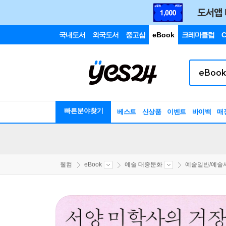
국내도서
외국도서
중고샵
eBook
크레마클럽
C
빠른분야찾기
베스트
신상품
이벤트
바이백
매
웰컴
eBook
예술 대중문화
예술일반/예술