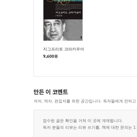
감성적 인간의 복권 | ‘펠릭스 에스테티쿠스’, 새로
8. 레싱 : 예술적 감동을 정당화하는 유럽적 지성
유럽적 지성의 표상 | 동정심의 미학, 혹은 예술적 
9. 하만 : 살아 있는 감각과 역사를 위한 신학적 미학
비주류 아웃사이더이자 ‘불편한’ 비판가 | 결핍과 욕
10. 헤르더 : 감각주의적인 인간학과 역사적 형성의
지그프리트 크라카우어
감각주의적이며 역사적인 인간학 | 역사적 형성의 철
9,600
원
11. 칸트 : 시민 문화의 통합을 위한 심미적 판단력
유한한 인간의 한계와 가능성 | 미적 경험에 대한 
12. 실러 : 전인적 인간의 실현을 향한 실천적 미학
전인적 인간, 유희하는 인간 | 이상적 정치 공동체를
만든 이 코멘트
13. 헤겔 : 역사적 예술철학을 통한 작품미학
문화적 총체성 속의 예술 | 역사적 예술철학의 시도
저자, 역자, 편집자를 위한 공간입니다. 독자들에게 전하고
현대 미학의 시기
접수된 글은 확인을 거쳐 이 곳에 게재됩니다.
14. 피들러 : 예술가의 작업에 대한 명증한 변호
독자 분들의 리뷰는 리뷰 쓰기를, 책에 대한 문의는 1:
감성적 지각의 탐구 | 예술적 이미지의 자율성과 정