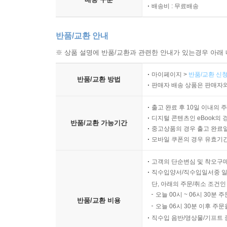
배송비 : 무료배송
반품/교환 안내
※ 상품 설명에 반품/교환과 관련한 안내가 있는경우 아래 
마이페이지 >
반품/교환 신청
반품/교환 방법
판매자 배송 상품은 판매자와
출고 완료 후 10일 이내의 
디지털 콘텐츠인 eBook의 
반품/교환 가능기간
중고상품의 경우 출고 완료일
모바일 쿠폰의 경우 유효기간(
고객의 단순변심 및 착오구
직수입양서/직수입일서중 일
단, 아래의 주문/취소 조건인
오늘 00시 ~ 06시 30분 
반품/교환 비용
오늘 06시 30분 이후 주문
직수입 음반/영상물/기프트 