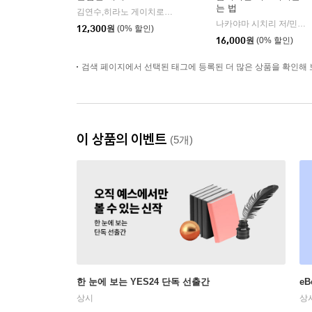
는 법
김연수,히라노 게이치로 저/최고은 역
북다
|
나카야마 시치리 저/민경욱 역
12,300
원
(0% 할인)
16,000
원
(0% 할인)
검색 페이지에서 선택된 태그에 등록된 더 많은 상품을 확인해 
이 상품의 이벤트
(5개)
한 눈에 보는 YES24 단독 선출간
e
상시
상