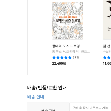
형태와 포즈 드로잉
점·선
톰 폭스 저/조은형 역
한즈미디어
|
37건
22,400
원
11,0
배송/반품/교환 안내
배송 안내
구매 후 즉시 다운로드 가능
배송 구분