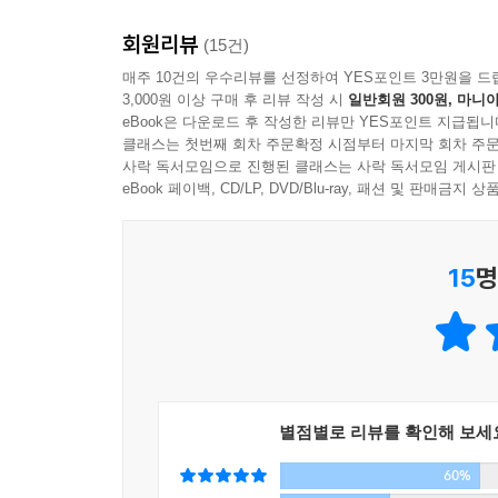
형상’과 ‘감동적 설득’이라는 미학적 사유의 두
회원리뷰
시인추방론을 주창했지만 역설적으로 미학의 시조
(15건)
현대의 리오타르까지, 19명의 사상가들이 남긴 미학
매주 10건의 우수리뷰를 선정하여 YES포인트 3만원을 드
3,000원 이상 구매 후 리뷰 작성 시
일반회원 300원, 마니아
원칙으로 삼은 것은 ‘구제하는 해석학’이다. 
eBook은 다운로드 후 작성한 리뷰만 YES포인트 지급됩니
해독하는 데 만족하지 않고 그 현재적 의미를 
클래스는 첫번째 회차 주문확정 시점부터 마지막 회차 주문
사상가들과 자유로운 대화를 시작할 수 있을 것이다
사락 독서모임으로 진행된 클래스는 사락 독서모임 게시판
eBook 페이백, CD/LP, DVD/Blu-ray, 패션 및 판매금
이 책을 관류하는 두 가지 이념적 지향,
미학의 열정과 감성적 인간학
15
명
1부와 2부의 글들은 집필 과정과 성격에서 다소 
있다. 그것은 바로 ‘미학의 열정’과 ‘감성적 인간학
감성적 인간학을 향한 작은 고백들이라 할 수 있다.
저자는 헤겔의 『피히테와 셰링 철학체계의 차이』에
별점별로 리뷰를 확인해 보세
욕망과 마찬가지로 어떤 문제적인 상황에서 출현하
60%
18세기 중반 근대 유럽에서는 여느 시대와 마찬가