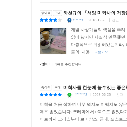
있다. ‘근대 미학의 시기’(18세기 초반~19세기 
시기’(19세기 중반~오늘)에는 피들러, 니체, 하
하선규의 「서양 미학사의 거장들
종이책
구매
결정적으로 기여한 이들을 살피지 않고서는 미학의
s*****s
2018-12-20
신고
|
|
|
유산이 아니라 살아 있는 현재로서 언제든 새로운 
개별 사상가들의 핵심을 추려 
읽어 봤지만 사실상 만족했던 
국내 연구자가 서양 미학사 전체를 조망한
다층적으로 뒤얽혀있는지라, 
최초의 미학 입문서
글의 ‘내용...
더보기
서양 미학사의 주요 사상가들을 소개하는 책들은 
2명
이 이 리뷰를 추천합니다.
번역서이고, 국내 연구자들이 쓴 책은 주로 특정 
독자적 해석을 담은 책을 집필하고자 했다. 즉, 
독자들과 공유하고자 했다. 이 책에 실린 글들은
미학사를 한눈에 볼수있는 좋은
종이책
구매
독자들에게 거장들의 사유가 왜 여전히 흥미롭고 
m*******2
2023-06-25
신고
|
|
|
지적하려 한다면, 이 책은 더욱 의미가 있을 것이다.
미학을 처음 접하며 너무 쉽지도 어렵지도 않은
저자는 이 책을 집필하게 된 배경 중 하나로 10
매우 좋았습니다. 크레마에서 e북으로 읽었다가
성취를 어떻게 하면 학생들과 흥미로우면서도 균형감
타르까지 그리스부터 르네상스, 근대, 포스트모
유지하면서도 지루하지 않게 전달할 수 있는 방법