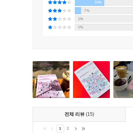
자유와 평등, 개인의 개성과 창의성, 학문과 예술
33%
7%
미학의 열정은 근대 철학에서 시작되긴 했으나 
0%
가능성이 바로 ‘감성적 인간학’이다. 감성적 인간
0%
학문적 기획이다. 이는 인간을 총체적이며 전인
과제이다.
개별 사상가들의 미학 이론뿐만 아니라
서양 미학의 흐름을 체계적으로 이해할 수 있다
감성과 예술을 향한 사유의 시선들이 각 장에 사
전개되었는지 이해할 수 있다. 특히 ‘고대와 중세 시기’
시기의 특징을 따로 정리해주어 개별 사상가들의 미
‘고대와 중세 시기’는 시적 모방의 위험성을 경고한
전체 리뷰
(15)
플로티노스와 더불어 기독교를 근간으로 앞선 사상
초기’에는 통합 지성의 모범이라 할 수 있는 알
1
2