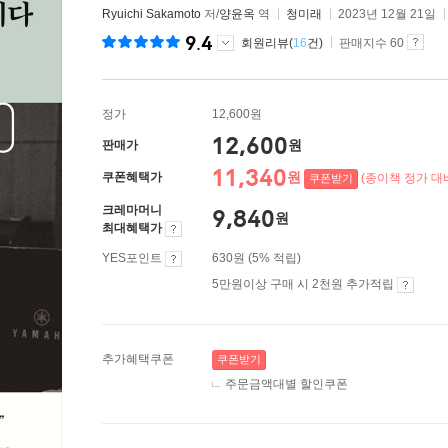
Ryuichi Sakamoto
저/
양윤옥
역
청미래
2023년 12월 21일
9.4
회원리뷰(
16
건)
판매지수 60
정가
12,600원
12,600
원
판매가
11,340
원
쿠폰혜택가
(종이책 정가 대비
쿠폰받기
크레마머니
9,840
원
최대혜택가
YES포인트
630원 (5% 적립)
5만원이상 구매 시 2천원 추가적립
추가혜택쿠폰
쿠폰받기
주문금액대별 할인쿠폰