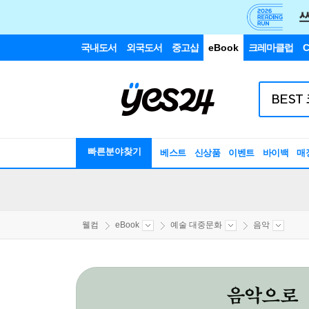
국내도서
외국도서
중고샵
eBook
크레마클럽
C
빠른분야찾기
베스트
신상품
이벤트
바이백
매
웰컴
eBook
예술 대중문화
음악