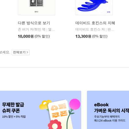
다른 방식으로 보기
데이비드 호킨스의 지혜
사이언스북스
존 버거 저/최민 역
열화당
데이비드 호킨스 저
판미동
|
|
|
10,000
원
(0% 할인)
13,300
원
(0% 할인)
보세요.
전체보기