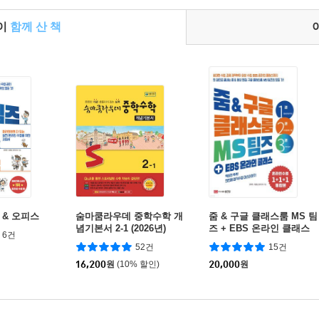
들이
함께 산 책
 & 오피스
숨마쿰라우데 중학수학 개
줌 & 구글 클래스룸 MS 팀
념기본서 2-1 (2026년)
즈 + EBS 온라인 클래스
6건
52건
15건
16,200
원
(10% 할인)
20,000
원