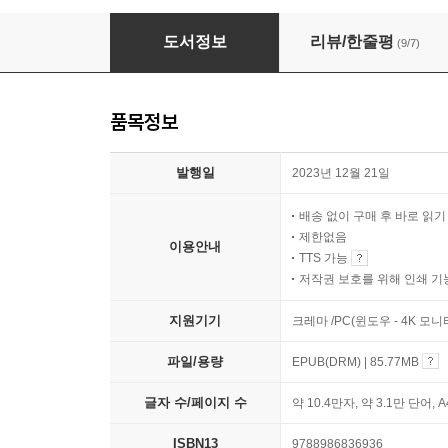
음악으로 자유로워지다
도서정보
리뷰/한줄평
(9/7)
품목정보
발행일
2023년 12월 21일
배송 없이 구매 후 바로 읽
제한없음
이용안내
TTS 가능
저작권 보호를 위해 인쇄 기
지원기기
크레마 /PC(윈도우 - 4K 모
파일/용량
EPUB(DRM) | 85.77MB
글자 수/페이지 수
약 10.4만자, 약 3.1만 단어, 
ISBN13
9788986836936