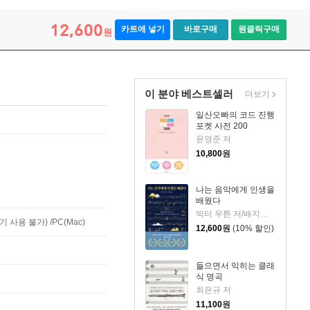
12,600
카트에 넣기
바로구매
원클릭구매
원
이 분야 베스트셀러
더보기
일산오빠의 코드 진행
포켓 사전 200
윤영준 저
10,800
원
나는 음악에게 인생을
배웠다
빅터 우튼 저/배지은 역
사용 불가) /PC(Mac)
12,600
원
(10% 할인)
들으면서 익히는 클래
식 명곡
최은규 저
11,100
원