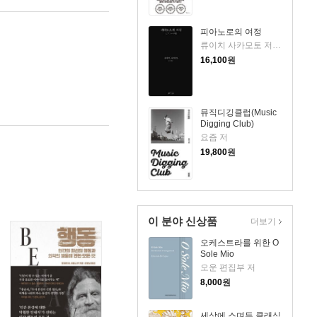
피아노로의 여정
류이치 사카모토 저/황국영 역
16,100
원
뮤직디깅클럽(Music
Digging Club)
요즘 저
19,800
원
이 분야 신상품
더보기
오케스트라를 위한 O
Sole Mio
오운 편집부 저
8,000
원
세상에 스며든 클래식