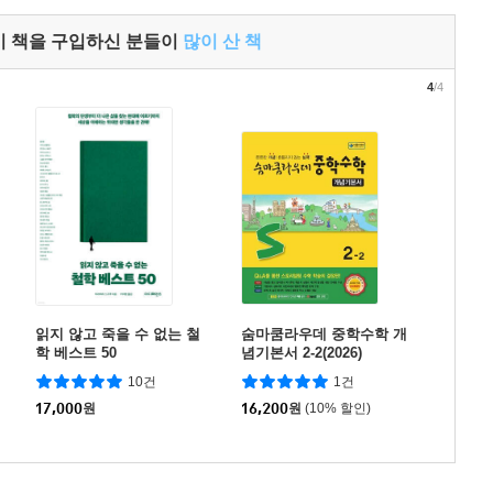
이 책을 구입하신 분들이
많이 산 책
4
/4
읽지 않고 죽을 수 없는 철
숨마쿰라우데 중학수학 개
학 베스트 50
념기본서 2-2(2026)
10건
1건
17,000
원
16,200
원
(10% 할인)