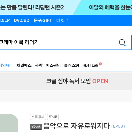
D/LP
DVD/BD
문구
/GIFT
티켓
독서유형검사
RBTI Lab
장안내
채널예스
사락
예스펀딩
클래스24
독서유형검사
크클 심야 독서 모임
OPEN
소득공제
EPUB
음악으로 자유로워지다
[ EPUB ]
eBook