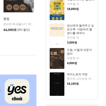
이주용 저
18,000
원
행동
로버트 M.새폴스키 저/김명남 역
문학동네
|
당신에게 들려주고 싶
은오후- 서랍속의 멜
44,000
원
(0% 할인)
로디를 깨우다
유지영 저
3,000
원
드럼, 이렇게 쉬운거
였어
이윤창 저
4,000
원
피아노로의 여정
류이치 사카모토 저/황국영 역
16,100
원