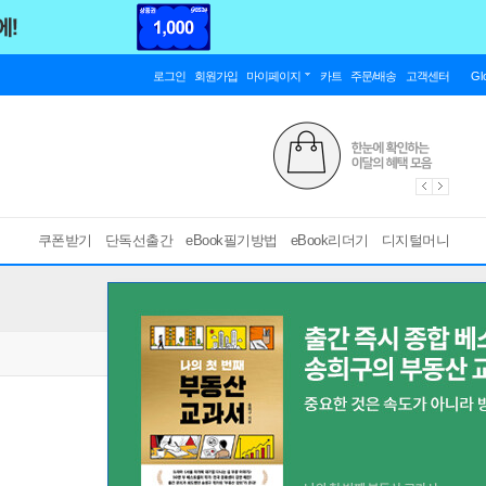
로그인
회원가입
마이페이지
카트
주문/배송
고객센터
Gl
쿠폰받기
단독선출간
eBook필기방법
eBook리더기
디지털머니