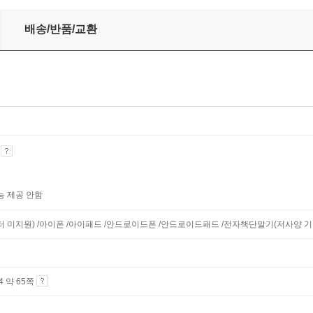
배송/반품/교환
기
능 제공 안함
니터 미지원) /아이폰 /아이패드 /안드로이드폰 /안드로이드패드 /전자책단말기(저사양 기기 
A4 약 65쪽