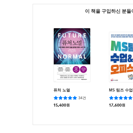
이 책을 구입하신 분
퓨처 노멀
MS 팀즈 수업
34건
15,400
원
17,600
원