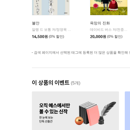
불안
욕망의 진화
알랭 드 보통 저/정영목 역
은행나무
데이비드 버스 저/전중환 역
|
14,500
원
(0% 할인)
20,000
원
(0% 할인)
검색 페이지에서 선택된 태그에 등록된 더 많은 상품을 확인해 
이 상품의 이벤트
(5개)