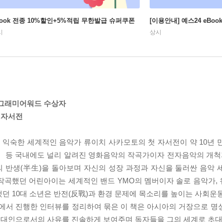
Book 전종 10%할인+5%적립 무한발급 슈퍼쿠폰
[이용안내] 예스24 eBo
시
상시
 그래미어워드 수상자
 자서전
익숙한 세계적인 음악가 류이치 사카모토의 첫 자서전이 약 10년 
e」, 「Rain」 등 국내에도 널리 알려진 영화음악의 작곡가이자 전자음악의 개
 반생(半生)을 돌아보며 자신의 성장 과정과 자신을 둘러싼 음악 
작곡했던 어린아이는 세계적인 밴드 YMO의 멤버이자 솔로 음악가,
던 10대 소년은 반전(反戰)과 환경 문제에 목소리를 높이는 사회운동
E)」에서 진행한 인터뷰를 정리하여 묶은 이 책은 아시아의 거장으로 
시대인으로서의 사유를 진솔하게 보여주며 독자들을 그의 세계로 초대