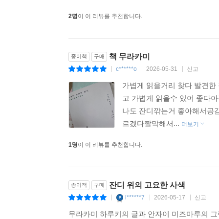
2명
이 이 리뷰를 추천합니다.
책 무라카미
종이책
구매
c******o
2026-05-31
신고
|
|
|
가볍게 읽을거리 찾다 발견한
고 가볍게 읽을수 있어 좋다
나도 잔디깎는거 좋아해서공감
르겠다짤막해서...
더보기
1명
이 이 리뷰를 추천합니다.
잔디 위의 고요한 사색
종이책
구매
l******7
2026-05-17
신고
|
|
|
무라카미 하루키의 글과 안자이 미즈마루의 그