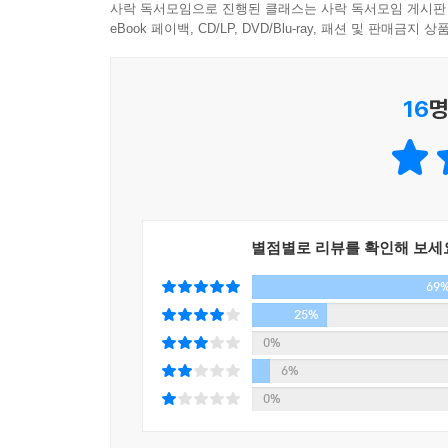
마친다. 여자친구 때문에 마음은 복잡했지만 그
사락 독서모임으로 진행된 클래스는 사락 독서모임 게시판
들어오라고 권하고 나는 미심쩍지만 일단 그 말을
eBook 페이백, CD/LP, DVD/Blu-ray, 패션 및 판매금
이별을 통보받은 순간. 그 모든 나날을 품고서 나는 
16
명
별점별로 리뷰를 확인해 보세
69
25%
0%
6%
0%