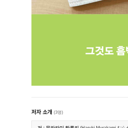
저자 소개
(3명)
저 :
무라카미 하루키
(Haruki Murakami