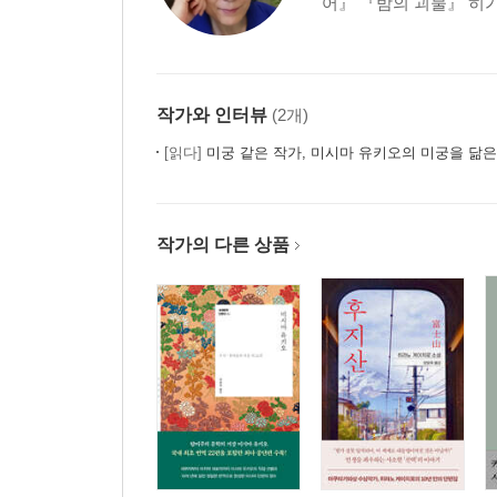
어』 『밤의 괴물』 히가
작가와 인터뷰
(2개)
[읽다]
미궁 같은 작가, 미시마 유키오의 미궁을 닮
작가의 다른 상품