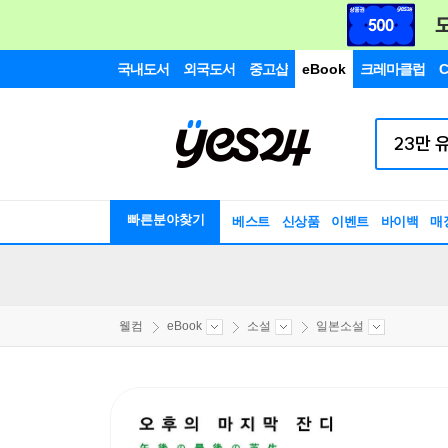
국내도서
외국도서
중고샵
eBook
크레마클럽
C
빠른분야찾기
베스트
신상품
이벤트
바이백
매
웰컴
eBook
소설
일본소설