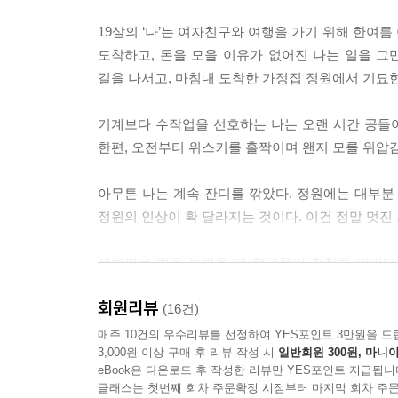
19살의 ‘나’는 여자친구와 여행을 가기 위해 한여
도착하고, 돈을 모을 이유가 없어진 나는 일을 그
길을 나서고, 마침내 도착한 가정집 정원에서 기묘
기계보다 수작업을 선호하는 나는 오랜 시간 공들
한편, 오전부터 위스키를 홀짝이며 왠지 모를 위압
아무튼 나는 계속 잔디를 깎았다. 정원에는 대부분 
정원의 인상이 확 달라지는 것이다. 이건 정말 멋진 
세번째로 벨을 눌렀을 때 현관문이 천천히 열리더
그녀가 나보다 3센티미터는 더 컸다. 어깨도 넓고,
회원리뷰
단정했다. 하긴 단정하다고 한들 남들에게 호감을 
(16건)
없을 듯한 고집스러움이 엿보였다. (본문 38p)
매주 10건의 우수리뷰를 선정하여 YES포인트 3만원을 드
3,000원 이상 구매 후 리뷰 작성 시
일반회원 300원, 마니아
eBook은 다운로드 후 작성한 리뷰만 YES포인트 지급됩니
내리쬐는 태양빛, 시원한 아이스커피와 라디오 음
클래스는 첫번째 회차 주문확정 시점부터 마지막 회차 주문