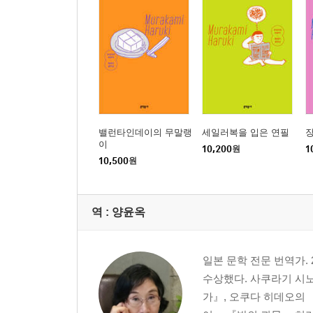
밸런타인데이의 무말랭
세일러복을 입은 연필
이
10,200
원
1
10,500
원
역 :
양윤옥
일본 문학 전문 번역가
수상했다. 사쿠라기 시노
가』, 오쿠다 히데오의 