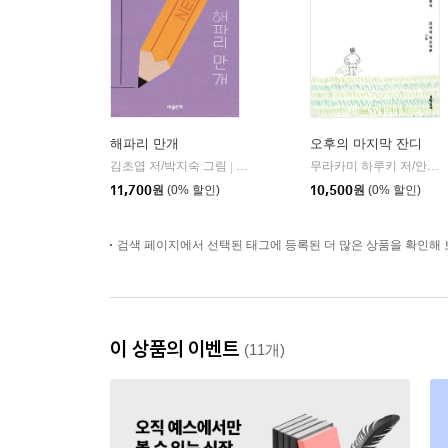
해파리 만개
오후의 마지막 잔디
김초엽 저/박지숙 그림
마음산책
무라카미 하루키 저/안자이 미즈마루 그림/양윤옥 역
|
11,700
원
(0% 할인)
10,500
원
(0% 할인)
검색 페이지에서 선택된 태그에 등록된 더 많은 상품을 확인해 
이 상품의 이벤트
(11개)