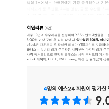
책의 1부에서는 한국인에게 가장 중요하면서 기본이 
돼지고기 등 축산물, 4부는 명란, 굴 등 수산물, 
소비자가 되는 법을 들려준다. 각각의 식재료에 대한
쿡방·먹방은 물론이고, 인스타그램 등 SNS에 겉이
회원리뷰
맛집 소개가 가득하지만, 그럼에도 음식의 기본은 ‘
(4건)
식재료를 만드는 사람들은 그 까다롭고 힘든 일을
매주 10건의 우수리뷰를 선정하여 YES포인트 3만원을 드
3,000원 이상 구매 후 리뷰 작성 시
일반회원 300원, 마니아
현명하게 선택할 때 위대한 식재료를 생산하는 이들
eBook은 다운로드 후 작성한 리뷰만 YES포인트 지급됩니
클래스는 첫번째 회차 주문확정 시점부터 마지막 회차 주문
사락 독서모임으로 진행된 클래스는 사락 독서모임 게시판
eBook 페이백, CD/LP, DVD/Blu-ray, 패션 및 판매금
4
명의 예스24 회원이 평가한
9.