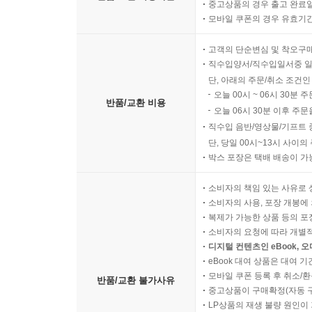
중고상품의 경우 출고 완료일
모바일 쿠폰의 경우 유효기간(
고객의 단순변심 및 착오구
직수입양서/직수입일서중 일
단, 아래의 주문/취소 조건인
오늘 00시 ~ 06시 30분 
반품/교환 비용
오늘 06시 30분 이후 주문
직수입 음반/영상물/기프트 
단, 당일 00시~13시 사이
박스 포장은 택배 배송이 가
소비자의 책임 있는 사유로 
소비자의 사용, 포장 개봉에 
복제가 가능한 상품 등의 포장을 
소비자의 요청에 따라 개별
디지털 컨텐츠인 eBook, 
eBook 대여 상품은 대여 기
모바일 쿠폰 등록 후 취소/환
반품/교환 불가사유
중고상품이 구매확정(자동 
LP상품의 재생 불량 원인이 기