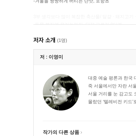
-겨울을 짱짱하게 버티는 단맛, 포항초
3부 생각보다 많이 복잡한 축산물/ 달걀 · 돼지고기 ·
-동물 복지에 유기농까지, 달걀 고르기 8단계
-유기농 돼지에서 오메가3 돼지로
저자 소개
-자연이 모아다 준 깊은 향취, 완숙 꿀
(1명)
4부 식탁 위 바다의 선물/ 주꾸미 · 멸치 · 굴, 굴젓 
저 :
이영미
-밥알 같은 알에 쫄깃한 육질, 서천 주꾸미
-저 파닥거리는 바다의 생명, 멸치
대중 예술 평론과 한국 
-자잘하고 뽀얀 굴, 담백한 어리굴젓
죽 서울에서만 자란 서울
-비릿하고 쌉쌀한 맛이 살아 있는 명란젓
서울 거리를 눈 감고도 
몰랐던 ‘텔레비전 키드’
5부 새콤달콤 우리 땅이 준 후식/ 딸기 · 블루베리 · 포
-진짜 노지에서 키운 제철 딸기
-우리 땅에서 자란 생과 블루베리의 맛과 향
-유기농 포도, 껍질째 먹어도 맛있다
작가의 다른 상품
-껍질까지 알뜰하게 먹는 유기농 귤