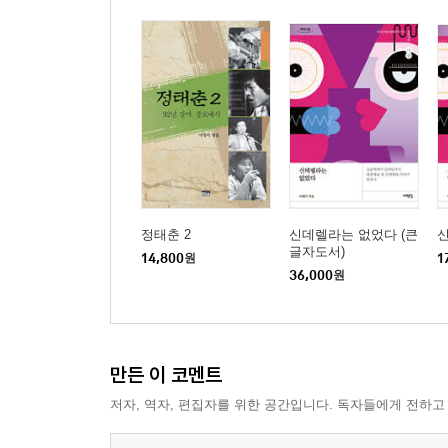
-달지 않은 진국 막걸리
6부 현명한 소비가 위대한 식재료를 낳는다
-소비자와 유통의 중요성
-마트와 생협 사용법
-인터넷 쇼핑 바로 하기
-재래시장 사용법
-농사 체험의 중요성
-귀 명창이 명창을 키운다
정태춘 2
신데렐라는 없었다 (큰
글자도서)
14,800
원
1
36,000
원
만든 이 코멘트
저자, 역자, 편집자를 위한 공간입니다. 독자들에게 전하고