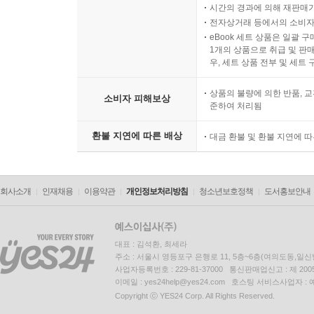
시간의 경과에 의해 재판매가
전자상거래 등에서의 소비자
eBook 세트 상품은 일괄 
1개의 상품으로 취급 및 판매
우, 세트 상품 전부 및 세트
상품의 불량에 의한 반품, 교
소비자 피해보상
준하여 처리됨
환불 지연에 따른 배상
대금 환불 및 환불 지연에 
회사소개
인재채용
이용약관
개인정보처리방침
청소년보호정책
도서홍보안내
대표 : 김석환, 최세라
주소 : 서울시 영등포구 은행로 11, 5층~6층(여의도동,일신
사업자등록번호 : 229-81-37000 통신판매업신고 : 제 200
이메일 : yes24help@yes24.com 호스팅 서비스사업자 :
Copyright ⓒ YES24 Corp. All Rights Reserved.