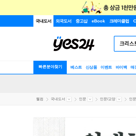
국내도서
외국도서
중고샵
eBook
크레마클럽
C
빠른분야찾기
베스트
신상품
이벤트
바이백
매
웰컴
국내도서
인문
인문/교양
인