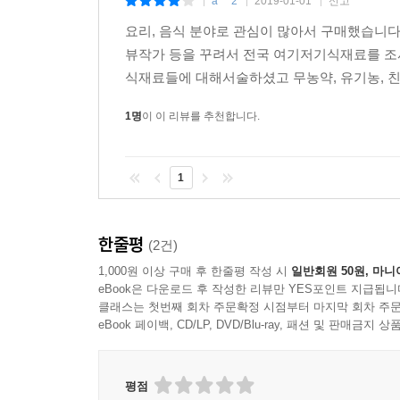
a***2
2019-01-01
신고
|
|
|
요리, 음식 분야로 관심이 많아서 구매했습니
뷰작가 등을 꾸려서 전국 여기저기식재료를 조
식재료들에 대해서술하셨고 무농약, 유기농, 친
1명
이 이 리뷰를 추천합니다.
1
한줄평
(2건)
1,000원 이상 구매 후 한줄평 작성 시
일반회원 50원, 마니
eBook은 다운로드 후 작성한 리뷰만 YES포인트 지급됩니
클래스는 첫번째 회차 주문확정 시점부터 마지막 회차 주문
eBook 페이백, CD/LP, DVD/Blu-ray, 패션 및 판매금
평점