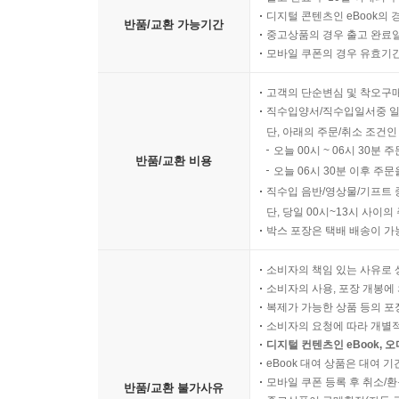
디지털 콘텐츠인 eBook의 
반품/교환 가능기간
중고상품의 경우 출고 완료일
모바일 쿠폰의 경우 유효기간(
고객의 단순변심 및 착오구
직수입양서/직수입일서중 일
단, 아래의 주문/취소 조건인
오늘 00시 ~ 06시 30분 
반품/교환 비용
오늘 06시 30분 이후 주문
직수입 음반/영상물/기프트 
단, 당일 00시~13시 사이
박스 포장은 택배 배송이 가
소비자의 책임 있는 사유로 
소비자의 사용, 포장 개봉에 
복제가 가능한 상품 등의 포장을 
소비자의 요청에 따라 개별
디지털 컨텐츠인 eBook, 
eBook 대여 상품은 대여 기
모바일 쿠폰 등록 후 취소/환
반품/교환 불가사유