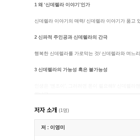
1 왜 ‘신데렐라 이야기’인가
신데렐라 이야기의 매력/ 신데렐라 이야기가 품고 
2 신파적 주인공과 신데렐라의 간극
행복한 신데렐라를 가로막는 것/ 신데렐라와 며느리의
3 신데렐라의 가능성 혹은 불가능성
인생은 ‘엔조이’, 그러려면 돈이 필요해!/ 신데렐라
끝나고
저자 소개
4 익어가는 자본주의, 그 속의 사랑과 결혼
(1명)
시장판에 나앉은 결혼/ 소녀 같은 성매매 여성의 시
저 :
이영미