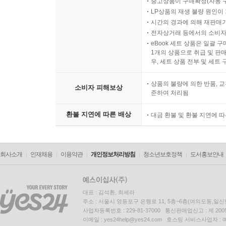
중고상품이 구매확정(자동 
LP상품의 재생 불량 원인이 기
시간의 경과에 의해 재판매가
전자상거래 등에서의 소비자
eBook 세트 상품은 일괄 
1개의 상품으로 취급 및 판매
우, 세트 상품 전부 및 세트
상품의 불량에 의한 반품, 교
소비자 피해보상
준하여 처리됨
환불 지연에 따른 배상
대금 환불 및 환불 지연에 
회사소개
인재채용
이용약관
개인정보처리방침
청소년보호정책
도서홍보안내
대표 : 김석환, 최세라
주소 : 서울시 영등포구 은행로 11, 5층~6층(여의도동,일신
사업자등록번호 : 229-81-37000 통신판매업신고 : 제 200
이메일 : yes24help@yes24.com 호스팅 서비스사업자 :