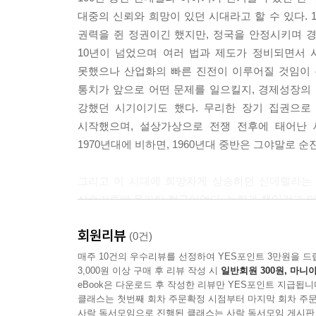
대중의 신뢰와 희망이 있던 시대라고 할 수 있다.
권력을 쥔 정권이긴 했지만, 정국을 안정시키며 
10년이 넘었으며 여러 법과 제도가 정비되면서
못했으나 산업화의 빠른 진전이 이루어질 것임이 
통치가 앞으로 어떤 문제를 일으킬지, 경제성장의 
강했던 시기이기도 했다. 무리한 장기 집권으로
시작했으며, 설상가상으로 전쟁 전후에 태어난
1970년대에 비하면, 1960년대 중반은 그야말로 
그리고 이 시대에 희망차게 상승하던 신데렐라는 
상승기류에 올라탄 형국이었다. 능력과 책임감과 의지
마음만 갖추었다면 충분히 희망적이었다. 물론 진
회원리뷰
아니라 처가의 도움으로 계층 상승에 성공한다는 점
(0건)
뛰어넘는 진정성 있는 사랑까지는 성공했지만 말끔한
매주 10건의 우수리뷰를 선정하여 YES포인트 3만원을 드
3,000원 이상 구매 후 리뷰 작성 시
일반회원 300원, 마니아
eBook은 다운로드 후 작성한 리뷰만 YES포인트 지급됩니
1990년대, 여자 신데렐라의 시대
클래스는 첫번째 회차 주문확정 시점부터 마지막 회차 주문
사락 독서모임으로 진행된 클래스는 사락 독서모임 게시판