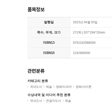
품목정보
발행일
2023년 04월 03일
쪽수, 무게, 크기
272쪽 | 207*294*20mm
ISBN13
9791192988009
ISBN10
1192988000
관련분류
카테고리 분류
국내도서
예술
영화/드라마
영화사/이론
수상내역 및 미디어 추천 분류
국내도서
큰글자도서
예술