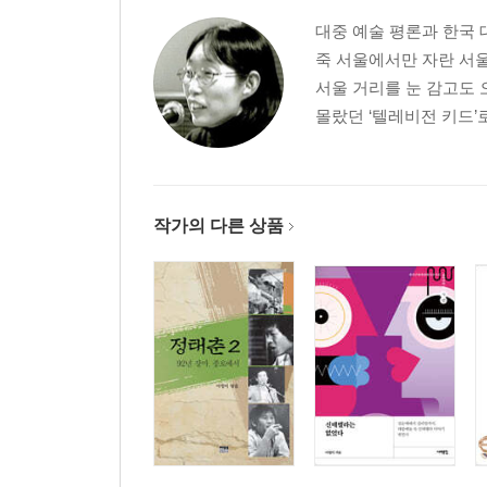
5 신데렐라의 시대와 그 쇠락: 1990년대 이후
대중 예술 평론과 한국 
죽 서울에서만 자란 서울
〈사랑을 그대 품 안에〉와 캔디렐라 시대의 개막/
서울 거리를 눈 감고도 
자리
몰랐던 ‘텔레비전 키드’
에필로그_ 신데렐라 이야기, 그 부침의 의미
주
참고문헌
작가의 다른 상품