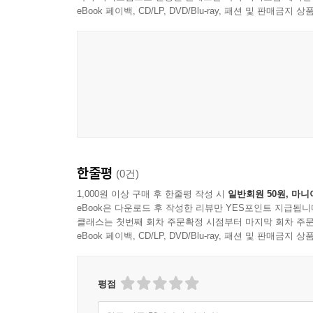
그에 비해 1990년대 중반부터 펼쳐진 신데렐라
eBook 페이백, CD/LP, DVD/Blu-ray, 패션 및 판매금
어쨌든 먹고살아야 한다며, 까마득하게 먼 거리에
재분배가 이루어지지 않았고 정치는 군부 출신이 
뒷받침됐기 때문이다. 1990년대는 군인 출신 
사회주의권의 몰락으로 자본주의 체제에 대한 신뢰가
이제 서구와 미국 같은 선진국이 보여준 근대 
자유주의적 사고방식과 태도가 역사상 어느 때보다
정도로 자본주의적 부의 축적에 대한 죄의식도 청산
한줄평
(0건)
있으며, 그것이 당당하고 당연한 일이라는 대중의
높아짐으로써, 이러한 자유롭고 풍요로운 삶에 대한
1,000원 이상 구매 후 한줄평 작성 시
일반회원 50원, 마니
eBook은 다운로드 후 작성한 리뷰만 YES포인트 지급됩니
클래스는 첫번째 회차 주문확정 시점부터 마지막 회차 주문
비록 곧이어 외환위기 등을 겪으며 신자유주의의 
eBook 페이백, CD/LP, DVD/Blu-ray, 패션 및 판매금
지속됐다. 바로 이 시기가 대중적인 TV드라마에서 
100년 동안 딱 두 번, 신데렐라 이야기의 흐름으로
평점