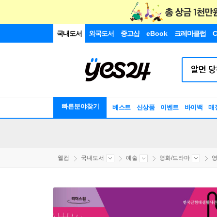
국내도서
외국도서
중고샵
eBook
크레마클럽
C
빠른분야찾기
베스트
신상품
이벤트
바이백
매
웰컴
국내도서
예술
영화/드라마
영