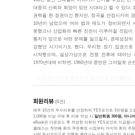
대중의 신뢰와 희망이 있던 시대라고 할 수 있다.
권력을 쥔 정권이긴 했지만, 정국을 안정시키며 
10년이 넘었으며 여러 법과 제도가 정비되면서
못했으나 산업화의 빠른 진전이 이루어질 것임이 
통치가 앞으로 어떤 문제를 일으킬지, 경제성장의 
강했던 시기이기도 했다. 무리한 장기 집권으로
시작했으며, 설상가상으로 전쟁 전후에 태어난
1970년대에 비하면, 1960년대 중반은 그야말로 
그리고 이 시대에 희망차게 상승하던 신데렐라는 
상승기류에 올라탄 형국이었다. 능력과 책임감과 의지
마음만 갖추었다면 충분히 희망적이었다. 물론 진
회원리뷰
아니라 처가의 도움으로 계층 상승에 성공한다는 점
(0건)
뛰어넘는 진정성 있는 사랑까지는 성공했지만 말끔한
매주 10건의 우수리뷰를 선정하여 YES포인트 3만원을 드
3,000원 이상 구매 후 리뷰 작성 시
일반회원 300원, 마니아
eBook은 다운로드 후 작성한 리뷰만 YES포인트 지급됩니
1990년대, 여자 신데렐라의 시대
클래스는 첫번째 회차 주문확정 시점부터 마지막 회차 주문
사락 독서모임으로 진행된 클래스는 사락 독서모임 게시판