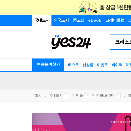
국내도서
외국도서
중고샵
eBook
크레마클럽
C
빠른분야찾기
베스트
신상품
이벤트
바이백
매
웰컴
국내도서
예술
영화/드라마
영