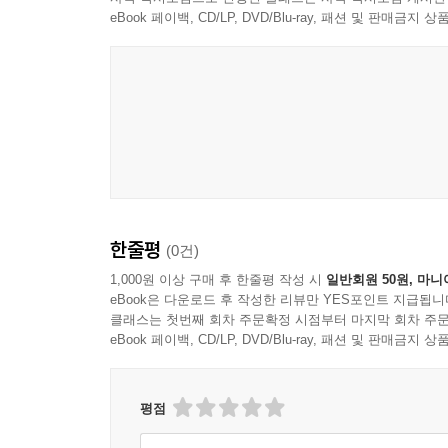
그에 비해 1990년대 중반부터 펼쳐진 신데렐라
eBook 페이백, CD/LP, DVD/Blu-ray, 패션 및 판매금
어쨌든 먹고살아야 한다며, 까마득하게 먼 거리에
재분배가 이루어지지 않았고 정치는 군부 출신이 
뒷받침됐기 때문이다. 1990년대는 군인 출신 
사회주의권의 몰락으로 자본주의 체제에 대한 신뢰가
이제 서구와 미국 같은 선진국이 보여준 근대 
자유주의적 사고방식과 태도가 역사상 어느 때보다
정도로 자본주의적 부의 축적에 대한 죄의식도 청산
한줄평
(0건)
있으며, 그것이 당당하고 당연한 일이라는 대중의
높아짐으로써, 이러한 자유롭고 풍요로운 삶에 대한
1,000원 이상 구매 후 한줄평 작성 시
일반회원 50원, 마니
eBook은 다운로드 후 작성한 리뷰만 YES포인트 지급됩니
클래스는 첫번째 회차 주문확정 시점부터 마지막 회차 주문
비록 곧이어 외환위기 등을 겪으며 신자유주의의 
eBook 페이백, CD/LP, DVD/Blu-ray, 패션 및 판매금
지속됐다. 바로 이 시기가 대중적인 TV드라마에서 
100년 동안 딱 두 번, 신데렐라 이야기의 흐름으로
평점