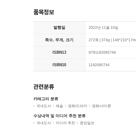
품목정보
발행일
2022년 11월 10일
쪽수, 무게, 크기
272쪽 | 374g | 148*210*17
ISBN13
9791192085746
ISBN10
1192085744
관련분류
카테고리 분류
국내도서
예술
영화/드라마
영화사/이론
수상내역 및 미디어 추천 분류
국내도서
미디어 추천
중앙일보