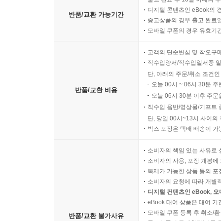
디지털 콘텐츠인 eBook의 
반품/교환 가능기간
중고상품의 경우 출고 완료일
모바일 쿠폰의 경우 유효기간(
고객의 단순변심 및 착오구
직수입양서/직수입일서중 일
단, 아래의 주문/취소 조건인
오늘 00시 ~ 06시 30분 
반품/교환 비용
오늘 06시 30분 이후 주문
직수입 음반/영상물/기프트 
단, 당일 00시~13시 사이
박스 포장은 택배 배송이 가
소비자의 책임 있는 사유로 
소비자의 사용, 포장 개봉에 
복제가 가능한 상품 등의 포장을 
소비자의 요청에 따라 개별
디지털 컨텐츠인 eBook, 
eBook 대여 상품은 대여 기
모바일 쿠폰 등록 후 취소/환
반품/교환 불가사유