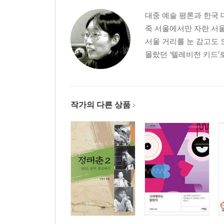
5 신데렐라의 시대와 그 쇠락: 1990년대 이후
대중 예술 평론과 한국 
죽 서울에서만 자란 서울
〈사랑을 그대 품 안에〉와 캔디렐라 시대의 개막/
서울 거리를 눈 감고도 
자리
몰랐던 ‘텔레비전 키드’
에필로그_ 신데렐라 이야기, 그 부침의 의미
주
참고문헌
작가의 다른 상품