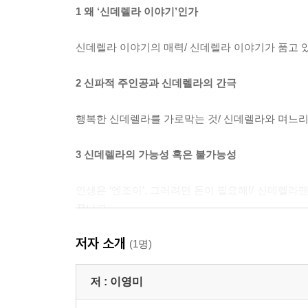
1 왜 ‘신데렐라 이야기’인가
신데렐라 이야기의 매력/ 신데렐라 이야기가 품고 
2 신파적 주인공과 신데렐라의 간극
행복한 신데렐라를 가로막는 것/ 신데렐라와 며느리의
3 신데렐라의 가능성 혹은 불가능성
인생은 ‘엔조이’, 그러려면 돈이 필요해!/ 신데렐라
끝나고
저자 소개
4 익어가는 자본주의, 그 속의 사랑과 결혼
(1명)
시장판에 나앉은 결혼/ 소녀 같은 성매매 여성의 시
저 :
이영미