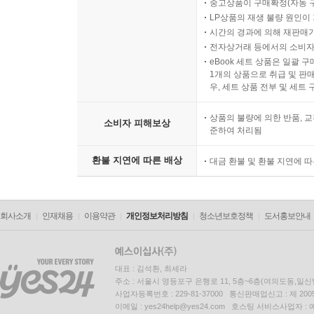
중고상품이 구매확정(자동 
LP상품의 재생 불량 원인이 기
시간의 경과에 의해 재판매가
전자상거래 등에서의 소비자
eBook 세트 상품은 일괄 
1개의 상품으로 취급 및 판매
우, 세트 상품 전부 및 세트
상품의 불량에 의한 반품, 교
소비자 피해보상
준하여 처리됨
환불 지연에 따른 배상
대금 환불 및 환불 지연에 
회사소개
인재채용
이용약관
개인정보처리방침
청소년보호정책
도서홍보안내
대표 : 김석환, 최세라
주소 : 서울시 영등포구 은행로 11, 5층~6층(여의도동,일신
사업자등록번호 : 229-81-37000 통신판매업신고 : 제 200
이메일 : yes24help@yes24.com 호스팅 서비스사업자 :