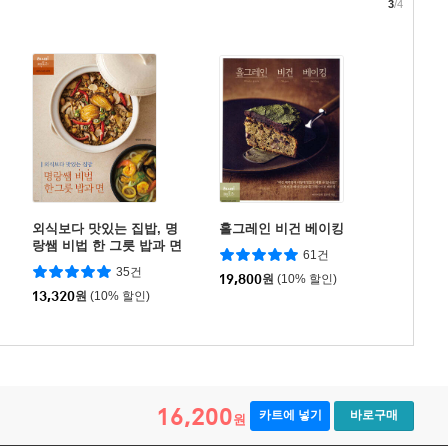
3
/4
외식보다 맛있는 집밥, 명
홀그레인 비건 베이킹
랑쌤 비법 한 그릇 밥과 면
61건
35건
19,800
원
(10% 할인)
13,320
원
(10% 할인)
16,200
카트에 넣기
바로구매
원