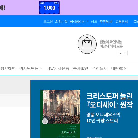
로그인
회원가입
마이페이지
카트
주문/배송
고객센터
Gl
름방학혜택
예사단독판매
이달의사은품
특가할인
추천도서
대량/법인