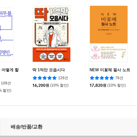
 어떻게 할
딱 1억만 모읍시다
NEW 미꽃체 필사 노트
129건
76건
109건
16,200
원
(10% 할인)
17,820
원
(10% 할인)
% 할인)
배송/반품/교환