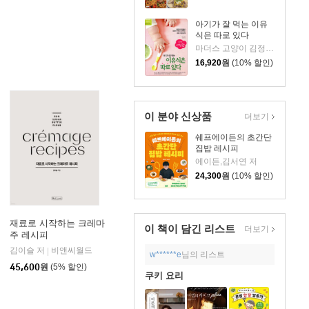
아기가 잘 먹는 이유
식은 따로 있다
마더스 고양이 김정미 저
16,920
원
(10% 할인)
이 분야 신상품
더보기
쉐프에이든의 초간단
집밥 레시피
에이든,김서연 저
24,300
원
(10% 할인)
재료로 시작하는 크레마
이 책이 담긴
리스트
더보기
주 레시피
김이슬 저
비앤씨월드
|
w******e
님의 리스트
45,600
원
(5% 할인)
쿠키 요리