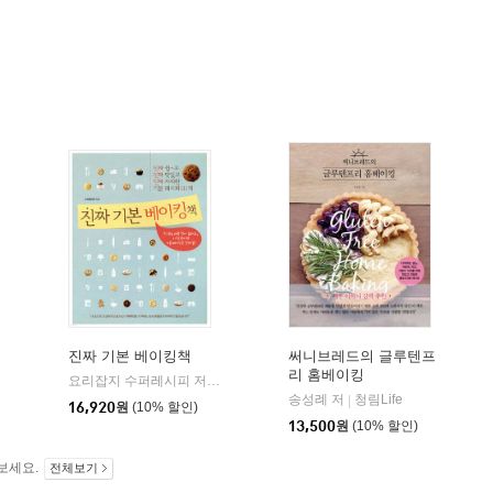
진짜 기본 베이킹책
써니브레드의 글루텐프
리 홈베이킹
닝포인트
요리잡지 수퍼레시피 저
레시피팩토리(단행)
|
송성례 저
청림Life
|
16,920
원
(10% 할인)
13,500
원
(10% 할인)
보세요.
전체보기