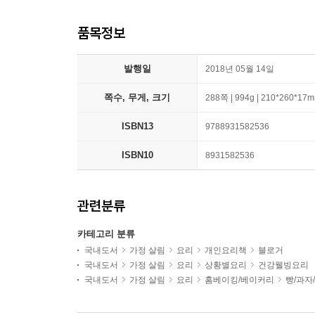
품목정보
발행일
2018년 05월 14일
쪽수, 무게, 크기
288쪽 | 994g | 210*260*17
ISBN13
9788931582536
ISBN10
8931582536
관련분류
카테고리 분류
국내도서
가정 살림
요리
개인요리책
블로거
국내도서
가정 살림
요리
상황별요리
건강웰빙요리
국내도서
가정 살림
요리
홈베이킹/베이커리
빵/과자