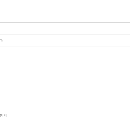
mm
/케익