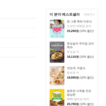
이 분야 베스트셀러
더보기
한 그릇 뚝딱 이유식
오상민,박현영 공저
25,200
원
(10% 할인)
문성실의 우리집 요리
백과
문성실 저
16,110
원
(10% 할인)
맛있게, 저염식
윤세경 저
18,000
원
(10% 할인)
알토란 사계절 건강
밥상편
MBN 알토란 제작팀 저
20,700
원
(10% 할인)