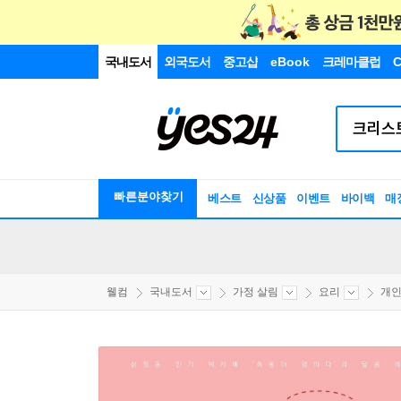
국내도서
외국도서
중고샵
eBook
크레마클럽
C
빠른분야찾기
베스트
신상품
이벤트
바이백
매
웰컴
국내도서
가정 살림
요리
개