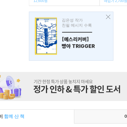
12,600원
매입가 2,700
김은성 작가
친필 메시지 수록
---------------
[예스리커버]
빵야 TRIGGER
들이
함께 산 책