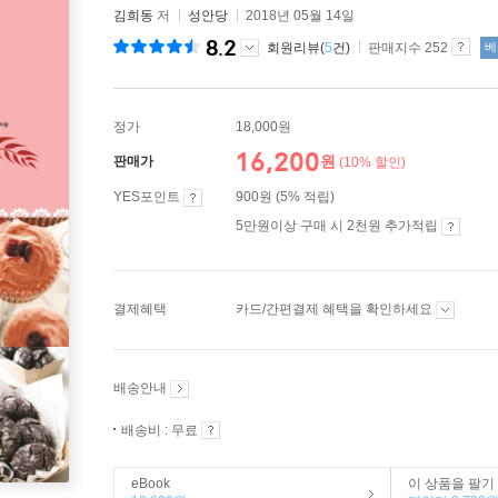
김희동
저
성안당
2018년 05월 14일
8.2
회원리뷰(
5
건)
판매지수 252
베
정가
18,000원
16,200
원
판매가
(10% 할인)
YES포인트
900원 (5% 적립)
5만원이상 구매 시 2천원 추가적립
결제혜택
카드/간편결제 혜택을 확인하세요
배송안내
배송비 : 무료
eBook
이 상품을 팔기