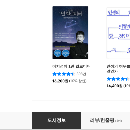
이지성의 1만 킬로미터
인생의 허무를
것인가
308건
16,200
원
(10% 할인)
14,400
원
(10
희동이네 쌀베이킹
도서정보
리뷰/한줄평
(1/4)