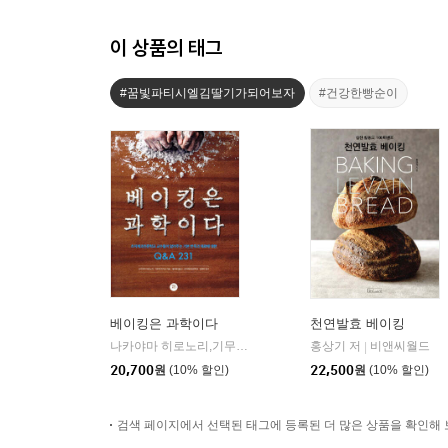
이 상품의 태그
#꿈빛파티시엘김딸기가되어보자
#건강한빵순이
베이킹은 과학이다
천연발효 베이킹
나카야마 히로노리,기무라 마키코 저/황세정 역/임태언 감수
홍상기 저
비앤씨월드
터
|
|
20,700
원
(10% 할인)
22,500
원
(10% 할인)
검색 페이지에서 선택된 태그에 등록된 더 많은 상품을 확인해 