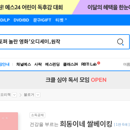
D/LP
DVD/BD
문구
/GIFT
티켓
독서유형검사
RBTI Lab
장안내
채널예스
사락
예스펀딩
클래스24
독서유형검사
여
크클 심야 독서 모임
OPEN
인요리책
블로거
소득공제
희동이네 쌀베이킹
건강을 부르는
[ 1판 6쇄 ]