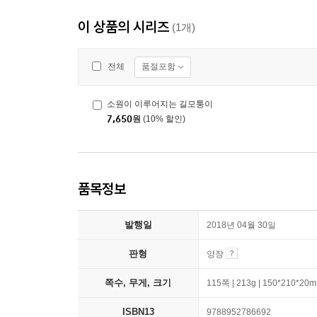
이 상품의 시리즈
(1개)
품절포함
전체
소원이 이루어지는 길모퉁이
7,650
원
(10% 할인)
품목정보
발행일
2018년 04월 30일
판형
양장
쪽수, 무게, 크기
115쪽 | 213g | 150*210*20
ISBN13
9788952786692