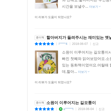
시간을 보낼수...
더보기
이 리뷰가 도움이 되었나요?
할아버지가 들려주시는 재미있는 옛
종이책
l*****4
2018-06-07
신고
|
|
|
​​소원이 이루어지는 길모퉁
빠진 첫째와 읽어보았어요.소
있는 동화책이였어요.어릴때 
데,할아...
더보기
이 리뷰가 도움이 되었나요?
소원이 이루어지는 길모퉁이
종이책
a******t
2018-06-04
신고
|
|
|