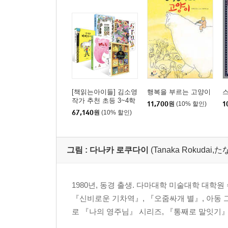
[책읽는아이들] 김소영
행복을 부르는 고양이
작가 추천 초등 3~4학
11,700
원
(10% 할인)
1
년 세트
67,140
원
(10% 할인)
그림 :
다나카 로쿠다이
(Tanaka Rokuda
1980년, 동경 출생. 다마대학 미술대학 대학
『신비로운 기차역』, 『오줌싸개 별』, 아동 
로 『나의 영주님』 시리즈, 『통째로 말잇기』,