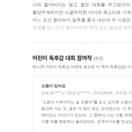
나와 할아버지는 쉽고 짧은 대화를 주고받으며 
황당무계하지만 시끌벅적한 아이의 목소리로 가득하
어느 순간 할아버지 말투를 흉내 내는데 두 사람은
경계를 넘나드는 할아버지의 재치 있는 발상은 독자
? 일상의 고민과 삶이 있는 이야기 _조손 관계와 
두 사람의 우정은 평범한 우리 가정의 모습을 새삼
어린이 독후감 대회 참여작
이야기가 나를 실컷 웃고 상상하게 하고, 따뜻한
(4개)
경험하기는 점점 힘들다. 조부모의 이야기를 고루
예스24 어린이 독후감 대회에 응모된 이 책의 독후감입니다
아이에게 우호적이며, 상상의 건널목을 만들어 주
들려주는 황당무계함 속에서 아이는 현실의 문제를
소원이 있어요.
소홀히 여기기 쉬운 조손 관계와 가족의 의미를 되새
경북 해*****교 1학년 g******7
2018-09-06
제15회 
|
|
"소원이 이루어지는 길 모퉁이"를 읽고 김지현 소원이
? 돌림 노래 같은 이야기와 부드럽고 동글동글한 
동산에 가는 것, 용돈 더 많이 받는 것이였는데, 이 
일본의 각종 문학상을 휩쓴 글 작가 오카다 준은
재미있는 이야기가 있는데, 그 중에서 나는 구름 위에
않는 돌림 노래처럼 긴 여운을 남긴다. 여기에 일
구름 위를 헤엄쳐서 올라갔대요. 번개아가씨를 만났는데
선을 이용하여 부드럽고 동글동글하게 그려 내 귀