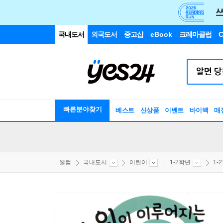
국내도서
외국도서
중고샵
eBook
크레마클럽
C
빠른분야찾기
베스트
신상품
이벤트
바이백
매
웰컴
국내도서
어린이
1-2학년
1-