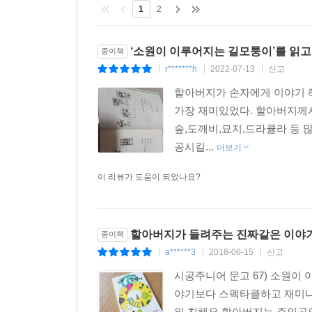
1
2
‘소원이 이루어지는 길모퉁이’를 읽고
종이책
r*******h
2022-07-13
신고
|
|
|
할아버지가 손자에게 이야기 해
가장 재미있었다. 할아버지께서
숲,도깨비,묘지,드라큘라 등 
공시킬...
더보기
이 리뷰가 도움이 되었나요?
할아버지가 들려주는 진짜같은 이야
종이책
a******3
2018-06-15
신고
|
|
|
시공주니어 문고 67) 소원이
야기보다 스펙타클하고 재미나
와 친해요.할아버지는 주인공의