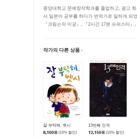
중앙대학교 문예창작학과를 졸업하고, 광고 회사
서 일본어 공부를 하다가 번역가로 일하게 되었다
『크림슨의 미궁』, 『2시간 17분 슈퍼스타』,
작가의 다른 상품
잘 부탁해, 벳시
13번째 인격
8,100
원
(10% 할인)
12,150
원
(10% 할인)