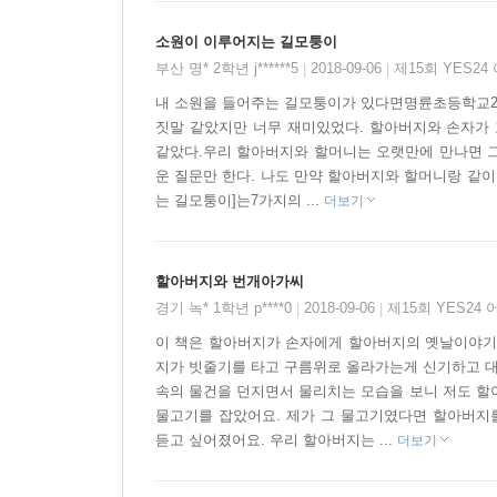
오랫동안 맴돈다.
소원이 이루어지는 길모퉁이
부산 명* 2학년 j******5
2018-09-06
제15회 YES2
|
|
내 소원을 들어주는 길모퉁이가 있다면명륜초등학교2
짓말 같았지만 너무 재미있었다. 할아버지와 손자가
같았다.우리 할아버지와 할머니는 오랫만에 만나면 그 
운 질문만 한다. 나도 만약 할아버지와 할머니랑 같
는 길모퉁이]는7가지의 ...
더보기
할아버지와 번개아가씨
경기 녹* 1학년 p****0
2018-09-06
제15회 YES24
|
|
이 책은 할아버지가 손자에게 할아버지의 옛날이야기
지가 빗줄기를 타고 구름위로 올라가는게 신기하고 
속의 물건을 던지면서 물리치는 모습을 보니 저도 할
물고기를 잡았어요. 제가 그 물고기였다면 할아버지
듣고 싶어졌어요. 우리 할아버지는 ...
더보기