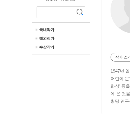
국내작가
해외작가
수상작가
작가 소
1947년
어린이 문
화상’ 등
에 온 것
황당 연구