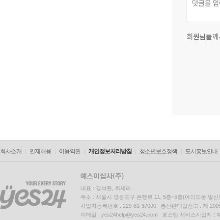
회원님들께
회사소개
인재채용
이용약관
개인정보처리방침
청소년보호정책
도서홍보안내
대표 : 김석환, 최세라
주소 : 서울시 영등포구 은행로 11, 5층~6층(여의도동,일신
사업자등록번호 : 229-81-37000 통신판매업신고 : 제 200
이메일 : yes24help@yes24.com 호스팅 서비스사업자 :