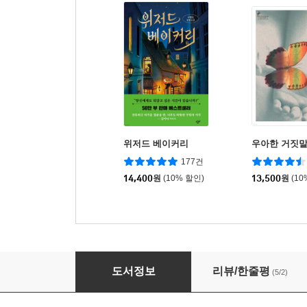
위저드 베이커리
우아한 거짓
177건
14,400
원
(10% 할인)
13,500
원
(10
사회독서, 세상을 읽는 힘 2
도서정보
리뷰/한줄평
(5/2)