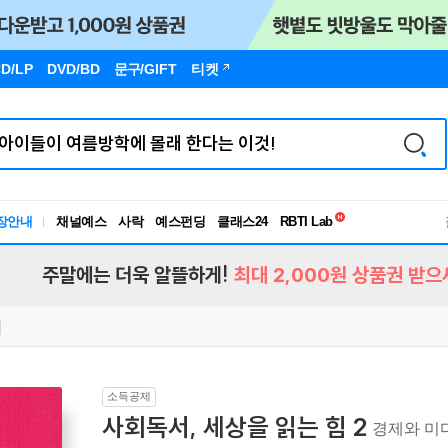
D/LP
DVD/BD
문구
/GIFT
티켓
독서유형검사
RBTI Lab
장안내
채널예스
사락
예스펀딩
클래스24
독서유형검사
주말에는 더욱 알뜰하게!
최대 2,000원 상품권 받으
소득공제
사회독서, 세상을 읽는 힘 2
경제와 미