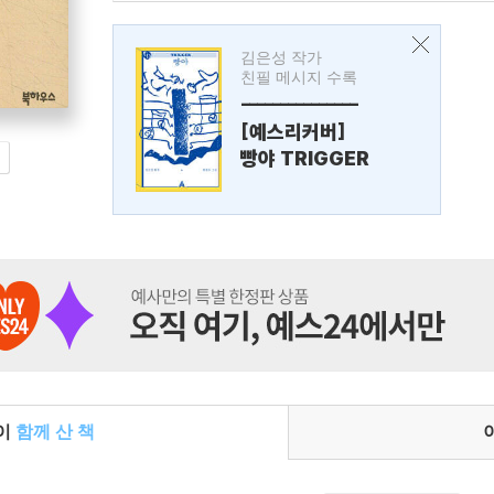
김은성 작가
친필 메시지 수록
---------------
[예스리커버]
빵야 TRIGGER
들이
함께 산 책