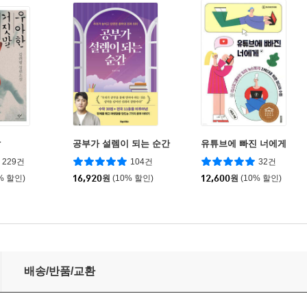
말
공부가 설렘이 되는 순간
유튜브에 빠진 너에게
229건
104건
32건
% 할인)
16,920
원
(10% 할인)
12,600
원
(10% 할인)
배송/반품/교환