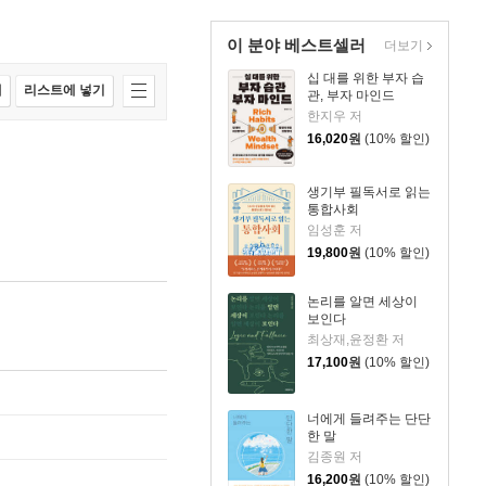
이 분야 베스트셀러
더보기
십 대를 위한 부자 습
매
리스트에 넣기
관, 부자 마인드
한지우 저
16,020
원
(10% 할인)
생기부 필독서로 읽는
통합사회
임성훈 저
19,800
원
(10% 할인)
논리를 알면 세상이
보인다
최상재,윤정환 저
17,100
원
(10% 할인)
너에게 들려주는 단단
한 말
김종원 저
16,200
원
(10% 할인)