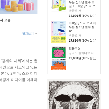
우는 청소년 필수 고
전 + 100문장으로 쓰
고 배우는 청소년 필
박균호 저
수 철학 세트
34,020
원
(10% 할인)
도서 모음
100문장으로 쓰고 배
우는 청소년 필수 철
학
펼쳐보기
박균호 저
17,820
원
(10% 할인)
인볼루션
공라오 컬렉티브 저/홍명교 역
19,800
원
(10% 할인)
‘경제와 사회’에서는 현
 대안으로 시도되고 있는
다. 2부 ‘뉴스와 미디
. 어떻게 미디어를 이해하