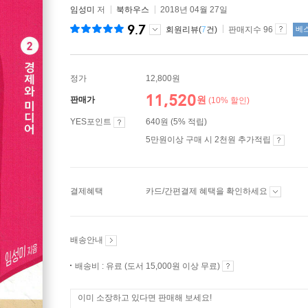
임성미
저
북하우스
2018년 04월 27일
9.7
회원리뷰(
7
건)
판매지수 96
베
정가
12,800원
11,520
원
판매가
(10% 할인)
YES포인트
640원 (5% 적립)
5만원이상 구매 시 2천원 추가적립
결제혜택
카드/간편결제 혜택을 확인하세요
배송안내
배송비 : 유료 (도서 15,000원 이상 무료)
이미 소장하고 있다면 판매해 보세요!