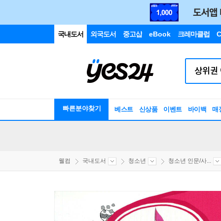
국내도서
외국도서
중고샵
eBook
크레마클럽
C
빠른분야찾기
베스트
신상품
이벤트
바이백
매
웰컴
국내도서
청소년
청소년 인문/사...