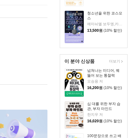
청소년을 위한 코스모
스
에마뉘엘 보두엥,카트린 에벙 보두엥 공저/홍은주 역/임태훈 감수
13,500
원
(10% 할인)
이 분야 신상품
더보기
넘쳐나는 미디어, 꿰
뚫어 보는 통찰력
오승용 저
16,200
원
(10% 할인)
십 대를 위한 부자 습
관, 부자 마인드
한지우 저
16,020
원
(10% 할인)
100문장으로 쓰고 배