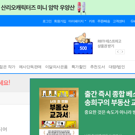
로그인
회원가입
마이페이지
카트
주문/배송
고객센터
Gl
젊은 작가
예사단독판매
이달의사은품
특가할인
추천도서
대량/법인
세요!
디어