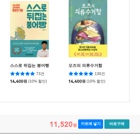
스스로 뒤집는 붕어빵
오즈의 의류수거함
73건
130건
14,400
원
(10% 할인)
14,400
원
(10% 할인)
11,520
카트에 넣기
바로구매
원