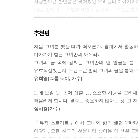
사랑한다면 한번쯤은 겪어봤을 우리들의 이야기이기
조그만 부딪힘에도 금방 까지고 마는.
‘사랑 앞에서 너무 행복하면서 동시에 너무 불안한 여
그래서 사람들은 더 이상 마음을 다치지
않은 커플’, ‘다가가면 멀어질까봐 주저하며 다가가지
않기 위해서 사람을 만날 때 일정한 거리를
짧은 이야기 속에는 때론 아프게, 그리고 때론 뜨
유지하기로 마음먹습니다.
추천평
어떤 것인지’, ‘사랑할 때 반드시 버려야 하는 것
마음에는 굳은살이 생기지 않거든요.
몰라 망설이고 방황하는 젊은 층들에게 메시지를 주고
면역력 없는 마음이 사랑에 모두 던지지
처음 그녀를 봤을 때가 떠오른다. 홍대에서 활동하
못했던 자신을 다시 쓸쓸하게 만듭니다. --- 「우리
다가가기 힘든 그녀만의 아우라.
사랑이 아직 오지 않은 사람에게는 사랑을 부르는 
그녀의 글 속에 감춰둔 그녀만의 맨 얼굴을 볼 
사랑을 잃고 절망한 사람에게는 다시 한 번 사랑을 
사랑이 충분히 만족스럽다면 그 사랑에 대한 이야기
유효적절했는지. 두근두근 빨리 그녀의 글을 통째로
사랑이 제대로 된 것이었다면 이별은 힘들 수밖에
사람들이 언제 가장 사랑을 많이 이야기할까요? 그건
유희열(그룹 토이, 가수)
있을까?”, “내가 했던 건 사랑이었을까?”, “그는 
그 사람이 나를 좋아하는지 아닌지 알쏭달쏭할 때, 
‘전 남자친구와 항상 떡볶이를 먹었던 기억을 여전히 
없기 때문에
눈에 보일 듯, 손에 잡힐 듯, 소소한 사랑을 그
자주 갔던 햄버거 가게에 매일같이 들르는 남자와 그
사랑에 대해 말할 것이 없습니다.
떠올리게 합니다. 결과는 중요하지 않다는 것, 그 
게릴라 같은 몇 번의 가슴 아픈 사랑이 지나갔다면,
사랑에 대해 생각하기 시작한 순간 사랑의 순수한 
성시경(가수)
단상들을 따라가다 보면, 자연스럽게 깨닫게 되는 사
생각은 의심이라는 하인을 데리고 다니거든요. ---
그리고 사랑 없이는 실망으로 가득 찬 이 세상을 살
「뮤직 스트리트」에서 그녀와 함께 했던 2006
시간의 시간보다 긴 여운을 남겨 당신의 마음에 아로새
이렇게, 오랜 친구의 선물처럼 찾아온 이 책은 
사랑은 판타지에서 시작합니다. 하지만 사랑이 지
헤어진다 해도’ 그럼에도 불구하고 ‘사랑’은 또다시