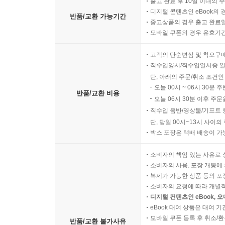
출고 완료 후 10일 이내의 
디지털 콘텐츠인 eBook의 
반품/교환 가능기간
중고상품의 경우 출고 완료일
모바일 쿠폰의 경우 유효기간(
고객의 단순변심 및 착오구
직수입양서/직수입일서중 일
단, 아래의 주문/취소 조건인
오늘 00시 ~ 06시 30분 
반품/교환 비용
오늘 06시 30분 이후 주문
직수입 음반/영상물/기프트 
단, 당일 00시~13시 사이
박스 포장은 택배 배송이 가
소비자의 책임 있는 사유로 
소비자의 사용, 포장 개봉에 
복제가 가능한 상품 등의 포장을 
소비자의 요청에 따라 개별
디지털 컨텐츠인 eBook, 
eBook 대여 상품은 대여 기
모바일 쿠폰 등록 후 취소/환
반품/교환 불가사유