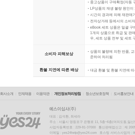
중고상품이 구매확정(자동 
LP상품의 재생 불량 원인이 기
시간의 경과에 의해 재판매가
전자상거래 등에서의 소비자
eBook 세트 상품은 일괄 
1개의 상품으로 취급 및 판매
우, 세트 상품 전부 및 세트
상품의 불량에 의한 반품, 교
소비자 피해보상
준하여 처리됨
환불 지연에 따른 배상
대금 환불 및 환불 지연에 
회사소개
인재채용
이용약관
개인정보처리방침
청소년보호정책
도서홍보안내
대표 : 김석환, 최세라
주소 : 서울시 영등포구 은행로 11, 5층~6층(여의도동,일신
사업자등록번호 : 229-81-37000 통신판매업신고 : 제 200
이메일 : yes24help@yes24.com 호스팅 서비스사업자 :