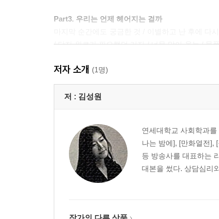
Part3. 우리는 언제 헤어지는 걸까
마지막 순간에도 궁금한 것 / 이별하고 난 후에 다시
/ 단지 위로가 필요했던 거지 / 너무 많이 웃는 /
읽다 / 사랑을 분해한다면 / 발신표시금지전화 / 분
저자 소개
길들
(1명)
Part4. 사랑, 또다시 널 만날 수 있을까
저 :
김성원
달빛은 해피엔딩을 원한다 / 로맨스는 있다 / 사
던지지 마 / 휴대폰은 사랑의 적 / 우연이 우연히 겹
연세대학교 사회학과를 
햄버거 먹는 방식 - 영진의 2초 / 그녀의 햄버거 먹
나는 밤에], [만화열전]
후에도 당신을 사랑할 수 있을까요? / Famous Blue
등 방송사를 대표하는 라
대본을 썼다. 상담심리와
작가의 다른 상품