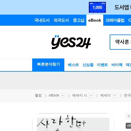
국내도서
외국도서
중고샵
eBook
크레마클럽
C
빠른분야찾기
베스트
신상품
이벤트
바이백
매
웰컴
eBook
에세이 시
에세이
한국
소
eB