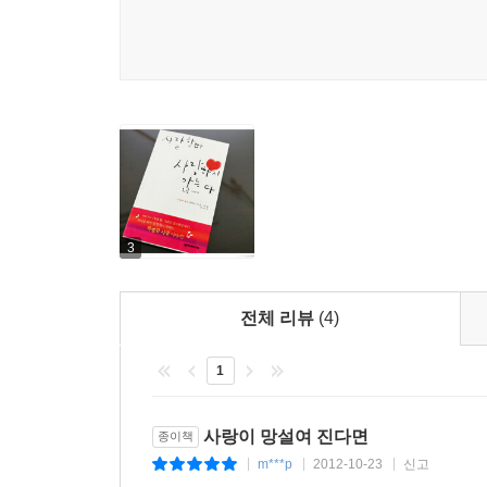
3
전체 리뷰
(4)
1
사랑이 망설여 진다면
종이책
m***p
2012-10-23
신고
|
|
|