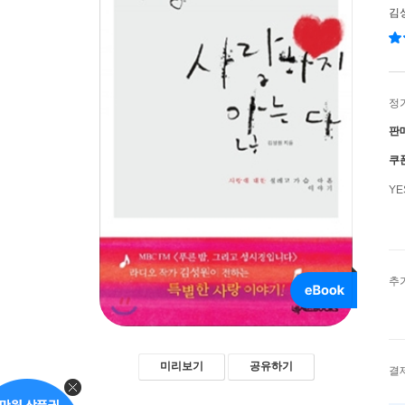
김
정
판
쿠
Y
추
미리보기
공유하기
결