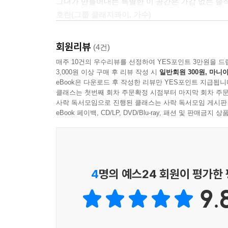
그녀가 만들어내는 특별한 이 공간은 가감 없는 솔
통로를 발견해야 합니다. 그 통로는 고대의 우주인
다시 한 번 사랑을 꿈꾸고 있다는 걸’ 깨닫게 해줄 
호란(그룹 클래지콰이, 가수)
많은 사람들이 그 안에서 길을 잃습니다.
미로에서 길을 잃은 사람들은 괴물을 만나게 됩니다
책을 읽다보면 늦은 밤 차안에서 혼자 라디오를 듣
그 괴물은 더 이상 사랑을 믿지 않는 마음입니다.
회원리뷰
(4건)
신비롭기도 하고 똑똑하기도 하고 그리고 다정하
매주 10건의 우수리뷰를 선정하여 YES포인트 3만원을 드
있었네요.
--- 「엘리베이터에서 만나다」 중에서
3,000원 이상 구매 후 리뷰 작성 시
일반회원 300원, 마니아
이미나(≪그 남자 그 여자 1,2≫ 저자)
eBook은 다운로드 후 작성한 리뷰만 YES포인트 지급됩니
클래스는 첫번째 회차 주문확정 시점부터 마지막 회차 주문
사락 독서모임으로 진행된 클래스는 사락 독서모임 게시판
eBook 페이백, CD/LP, DVD/Blu-ray, 패션 및 판매금
4
명의 예스24 회원이 평가한
9.