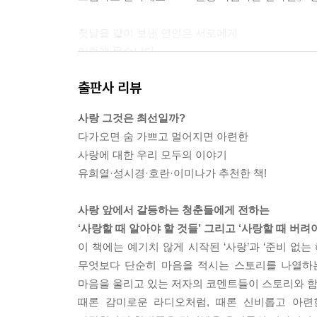
첫날을 같이 보낸 연인은 서로에게
이렇게 묻습니다.
“내일도 나를 사랑할 건가요?”
출판사 리뷰
사랑이 시작될 땐 이런 마음이죠.
“이번이 마지막 사랑이었으면….”
사랑 그것은 최선일까?
그리고 사랑이 식어갈 땐, 이렇게 변합니다.
다가오면 숨 가쁘고 멀어지면 아련한
“이 사람보다 더 좋은 사람이 있을 거야.”
사랑에 대한 우리 모두의 이야기
사랑이 끝나갈 때 슬픈 것은 상대의 마음이
유희열·성시경·호란·이미나가 추천한 책!
변하기 때문이 아니라, 내가 가졌던 영원한
사랑에 대한 믿음이 변하기 때문입니다.
사랑 앞에서 갈등하는 청춘들에게 전하는
마지막 순간에 사랑을 배신하는 것은
‘사랑할 때 알아야 할 것들’ 그리고 ‘사랑할 때 버려야
그의 마음이 아니라 내 마음입니다. --- 「내일도 
이 책에는 예기치 않게 시작된 ‘사랑’과 ‘준비 없
무엇보다 단순히 마음을 적시는 스토리를 나열하는
어느 정도 굳은살이 있어야 새 구두를
마음을 울리고 있는 저자의 코멘트들이 스토리와 함께
신어도 발이 다치지 않습니다.
때론 감미로운 라디오처럼, 때론 신비롭고 아련
마음은 원래 여린 것이었어요.