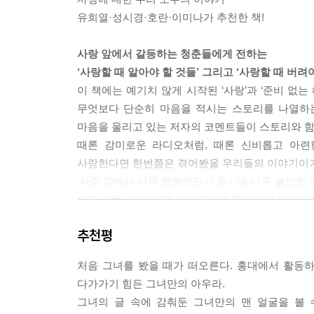
사랑이 끝나갈 때 슬픈 것은 상대의 마음이
유희열·성시경·호란·이미나가 추천한 책!
변하기 때문이 아니라, 내가 가졌던 영원한
사랑에 대한 믿음이 변하기 때문입니다.
사랑 앞에서 갈등하는 청춘들에게 전하는
마지막 순간에 사랑을 배신하는 것은
‘사랑할 때 알아야 할 것들’ 그리고 ‘사랑할 때 버려야
그의 마음이 아니라 내 마음입니다. --- 「내일도 
이 책에는 예기치 않게 시작된 ‘사랑’과 ‘준비 없
무엇보다 단순히 마음을 적시는 스토리를 나열하는
어느 정도 굳은살이 있어야 새 구두를
마음을 울리고 있는 저자의 코멘트들이 스토리와 함께
신어도 발이 다치지 않습니다.
때론 감미로운 라디오처럼, 때론 신비롭고 아련
마음은 원래 여린 것이었어요.
사랑한다면 한번쯤은 겪어봤을 우리들의 이야기이기
조그만 부딪힘에도 금방 까지고 마는.
‘사랑 앞에서 너무 행복하면서 동시에 너무 불안한 여
그래서 사람들은 더 이상 마음을 다치지
않은 커플’, ‘다가가면 멀어질까봐 주저하며 다가가지
않기 위해서 사람을 만날 때 일정한 거리를
짧은 이야기 속에는 때론 아프게, 그리고 때론 뜨
유지하기로 마음먹습니다.
추천평
어떤 것인지’, ‘사랑할 때 반드시 버려야 하는 것
마음에는 굳은살이 생기지 않거든요.
몰라 망설이고 방황하는 젊은 층들에게 메시지를 주고
면역력 없는 마음이 사랑에 모두 던지지
처음 그녀를 봤을 때가 떠오른다. 홍대에서 활동하
못했던 자신을 다시 쓸쓸하게 만듭니다. --- 「우리
다가가기 힘든 그녀만의 아우라.
사랑이 아직 오지 않은 사람에게는 사랑을 부르는 
그녀의 글 속에 감춰둔 그녀만의 맨 얼굴을 볼 
사랑을 잃고 절망한 사람에게는 다시 한 번 사랑을 