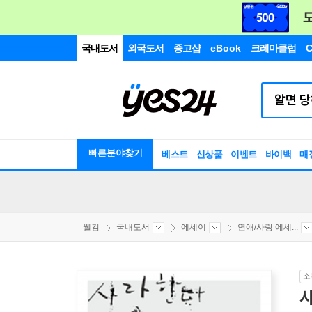
국내도서
외국도서
중고샵
eBook
크레마클럽
C
빠른분야찾기
베스트
신상품
이벤트
바이백
매
웰컴
국내도서
에세이
연애/사랑 에세...
소