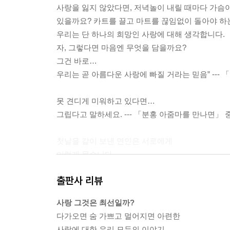
사랑을 잃지 않았다면, 저녁놀이 내릴 때마다 가슴
있을까요? 카트를 끌고 마트를 끊임없이 돌아야 하는
우리는 단 하나의 희망인 사랑에 대해 생각합니다.
자, 그렇다면 마음엔 무엇을 담을까요?
그건 바로…
우리는 곧 아름다운 사랑에 빠질 거라는 믿음” ---
못 견디게 미워하고 있다면…
그립다고 말하세요. --- 「분홍 아줌마를 만나면」
첫날을 같이 보낸 연인은 서로에게
이렇게 묻습니다.
“내일도 나를 사랑할 건가요?”
출판사 리뷰
사랑이 시작될 땐 이런 마음이죠.
“이번이 마지막 사랑이었으면….”
사랑 그것은 최선일까?
그리고 사랑이 식어갈 땐, 이렇게 변합니다.
다가오면 숨 가쁘고 멀어지면 아련한
“이 사람보다 더 좋은 사람이 있을 거야.”
사랑에 대한 우리 모두의 이야기