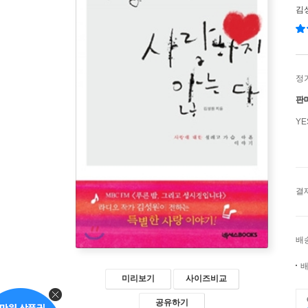
김
정
판
Y
결
배
배
미리보기
사이즈비교
공유하기