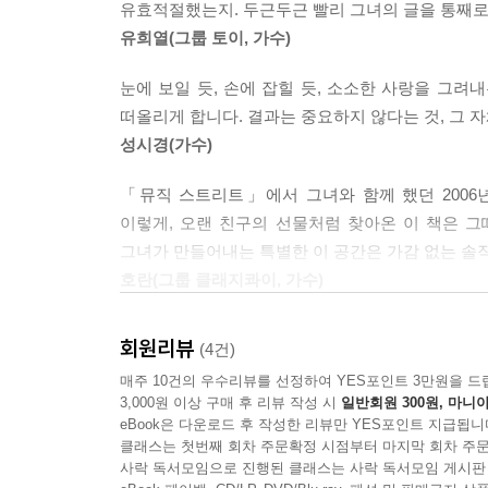
사랑이 충분히 만족스럽다면 그 사랑에 대한 이야기
유효적절했는지. 두근두근 빨리 그녀의 글을 통째로
사랑이 제대로 된 것이었다면 이별은 힘들 수밖에
사람들이 언제 가장 사랑을 많이 이야기할까요? 그건
유희열(그룹 토이, 가수)
있을까?”, “내가 했던 건 사랑이었을까?”, “그는 
그 사람이 나를 좋아하는지 아닌지 알쏭달쏭할 때, 
‘전 남자친구와 항상 떡볶이를 먹었던 기억을 여전히 
없기 때문에
눈에 보일 듯, 손에 잡힐 듯, 소소한 사랑을 그
자주 갔던 햄버거 가게에 매일같이 들르는 남자와 그
사랑에 대해 말할 것이 없습니다.
떠올리게 합니다. 결과는 중요하지 않다는 것, 그 
게릴라 같은 몇 번의 가슴 아픈 사랑이 지나갔다면,
사랑에 대해 생각하기 시작한 순간 사랑의 순수한 
성시경(가수)
단상들을 따라가다 보면, 자연스럽게 깨닫게 되는 사
생각은 의심이라는 하인을 데리고 다니거든요. ---
그리고 사랑 없이는 실망으로 가득 찬 이 세상을 살
「뮤직 스트리트」에서 그녀와 함께 했던 2006
시간의 시간보다 긴 여운을 남겨 당신의 마음에 아로새
이렇게, 오랜 친구의 선물처럼 찾아온 이 책은 
사랑은 판타지에서 시작합니다. 하지만 사랑이 지
헤어진다 해도’ 그럼에도 불구하고 ‘사랑’은 또다시
그녀가 만들어내는 특별한 이 공간은 가감 없는 솔
통로를 발견해야 합니다. 그 통로는 고대의 우주인
다시 한 번 사랑을 꿈꾸고 있다는 걸’ 깨닫게 해줄 
호란(그룹 클래지콰이, 가수)
많은 사람들이 그 안에서 길을 잃습니다.
미로에서 길을 잃은 사람들은 괴물을 만나게 됩니다
책을 읽다보면 늦은 밤 차안에서 혼자 라디오를 듣
그 괴물은 더 이상 사랑을 믿지 않는 마음입니다.
회원리뷰
(4건)
신비롭기도 하고 똑똑하기도 하고 그리고 다정하
매주 10건의 우수리뷰를 선정하여 YES포인트 3만원을 드
있었네요.
--- 「엘리베이터에서 만나다」 중에서
3,000원 이상 구매 후 리뷰 작성 시
일반회원 300원, 마니아
이미나(≪그 남자 그 여자 1,2≫ 저자)
eBook은 다운로드 후 작성한 리뷰만 YES포인트 지급됩니
클래스는 첫번째 회차 주문확정 시점부터 마지막 회차 주문
사락 독서모임으로 진행된 클래스는 사락 독서모임 게시판