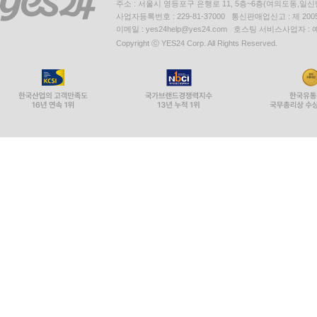
주소 : 서울시 영등포구 은행로 11, 5층~6층(여의도동,일신
사업자등록번호 : 229-81-37000 통신판매업신고 : 제 200
이메일 : yes24help@yes24.com 호스팅 서비스사업자 :
Copyright ⓒ YES24 Corp. All Rights Reserved.