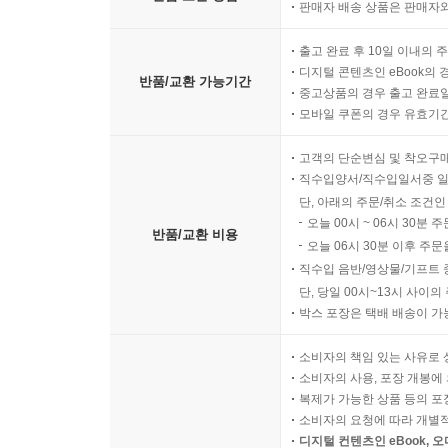
판매자 배송 상품은 판매자와
출고 완료 후 10일 이내의 
디지털 콘텐츠인 eBook의 
반품/교환 가능기간
중고상품의 경우 출고 완료일
모바일 쿠폰의 경우 유효기간(
고객의 단순변심 및 착오구
직수입양서/직수입일서중 일
단, 아래의 주문/취소 조건인
오늘 00시 ~ 06시 30분 
반품/교환 비용
오늘 06시 30분 이후 주문
직수입 음반/영상물/기프트 
단, 당일 00시~13시 사이
박스 포장은 택배 배송이 가
소비자의 책임 있는 사유로 
소비자의 사용, 포장 개봉에 
복제가 가능한 상품 등의 포장을 
소비자의 요청에 따라 개별
디지털 컨텐츠인 eBook, 