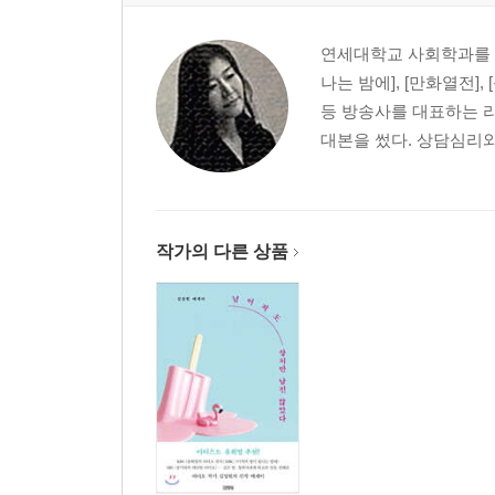
달빛은 해피엔딩을 원한다 / 로맨스는 있다 / 사
던지지 마 / 휴대폰은 사랑의 적 / 우연이 우연히 겹
연세대학교 사회학과를 
햄버거 먹는 방식 - 영진의 2초 / 그녀의 햄버거 먹
나는 밤에], [만화열전]
후에도 당신을 사랑할 수 있을까요? / Famous Blue
등 방송사를 대표하는 라
대본을 썼다. 상담심리와
작가의 다른 상품