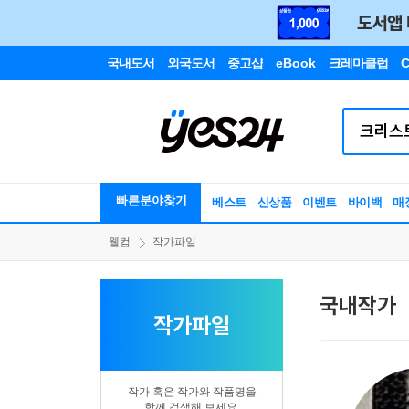
국내도서
외국도서
중고샵
eBook
크레마클럽
C
빠른분야찾기
베스트
신상품
이벤트
바이백
매
웰컴
작가파일
국내작가
작가파일
작가 혹은 작가와 작품명을
함께 검색해 보세요.