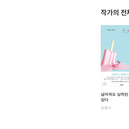
작가의 전
저서로 『
끌레르] 
넘어져도 상처만
았다
김영사