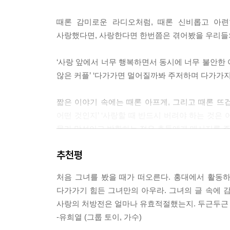
첫날을 같이 보낸 연인은 서로에게 이렇게 묻습니다
때론 감미로운 라디오처럼, 때론 신비롭고 아
“내일도 나를 사랑할 건가요?”
사랑했다면, 사랑한다면 한번쯤은 겪어봤을 우리들
사랑이 시작될 땐 이런 마음이죠.
“이번이 마지막 사랑이었으면….”
‘사랑 앞에서 너무 행복하면서 동시에 너무 불안한 여
그리고 사랑이 식어갈 땐, 이렇게 변합니다.
않은 커플’ ‘다가가면 멀어질까봐 주저하며 다가가지
“이 사람보다 더 좋은 사람이 있을 거야.”
짧은 이야기 속에는 때론 아프게, 그리고 때론 뜨
사랑이 끝나갈 때 슬픈 것은 상대의 마음이 변하기 
어떤 것인지’ ‘사랑할 때 반드시 버려야 하는 것은
내가 가졌던 영원한 사랑에 대한 믿음이 변하기 때
몰라 망설이고 방황하는 젊은 층들에게 메시지를 주고
마지막 순간에 사랑을 배신하는 것은 그의 마음이 
추천평
사랑이 아직 오지 않은 사람에게는 사랑을 부르는 
---‘내일도 날 사랑할 수 있나요? 중에서
사랑을 잃고 절망한 사람에게는 다시 한 번 사랑을 
처음 그녀를 봤을 때가 떠오른다. 홍대에서 활동하
사랑이 제대로 된 것이었다면 이별은 힘들 수밖에 없
어느 정도 굳은살이 있어야 새 구두를 신어도 발이 
다가가기 힘든 그녀만의 아우라. 그녀의 글 속에 감
“내가 했던 건 사랑이었을까?” 그는 나를 정말 사랑
마음은 원래 여린 것이었어요. 조그만 부딪힘에도 금
사랑의 처방전은 얼마나 유효적절했는지. 두근두근 
그래서 사람들은 더 이상 마음을 다치지 않기 위해
-유희열 (그룹 토이, 가수)
‘전 남자친구와 항상 떡볶이를 먹었던 기억을 여전히
마음에는 굳은살이 생기지 않거든요.