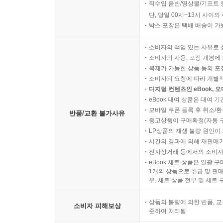
직수입 음반/영상물/기프트 
단, 당일 00시~13시 사이
박스 포장은 택배 배송이 가
소비자의 책임 있는 사유로 
소비자의 사용, 포장 개봉에 
복제가 가능한 상품 등의 포장을 
소비자의 요청에 따라 개별
디지털 컨텐츠인 eBook, 
eBook 대여 상품은 대여 기
모바일 쿠폰 등록 후 취소/환
반품/교환 불가사유
중고상품이 구매확정(자동 
LP상품의 재생 불량 원인이 기
시간의 경과에 의해 재판매가
전자상거래 등에서의 소비자
eBook 세트 상품은 일괄 
1개의 상품으로 취급 및 판매
우, 세트 상품 전부 및 세트
상품의 불량에 의한 반품, 교
소비자 피해보상
준하여 처리됨