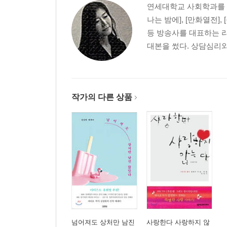
연세대학교 사회학과를 
햄버거 먹는 방식 - 영진의 2초 / 그녀의 햄버거 먹
나는 밤에], [만화열전]
후에도 당신을 사랑할 수 있을까요? / Famous Blue
등 방송사를 대표하는 라
대본을 썼다. 상담심리와
작가의 다른 상품
넘어져도 상처만 남진
사랑한다 사랑하지 않