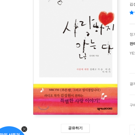
김
정
판
Y
결
구
공유하기