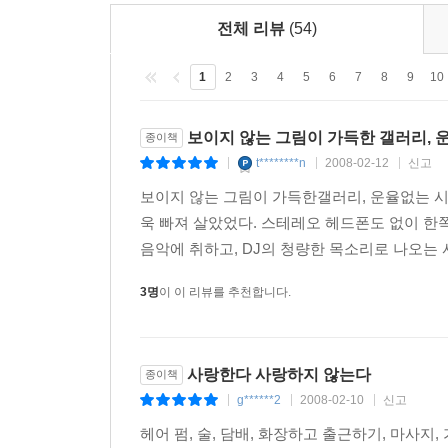
전체 리뷰
(54)
1
2
3
4
5
6
7
8
9
10
보이지 않는 그림이 가득한 갤러리, 
종이책
t********n
2008-02-12
신고
|
|
|
보이지 않는 그림이 가득한갤러리, 운율없는 시
욱 빠져 살았었다. 스테레오 헤드폰도 없이 
음악에 취하고, DJ의 청량한 목소리로 나오는 사
3명
이 이 리뷰를 추천합니다.
사랑한다 사랑하지 않는다
종이책
g******2
2008-02-10
신고
|
|
|
헤어 펌, 술, 담배, 화장하고 출근하기, 마사지,