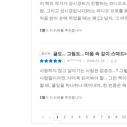
이 책의 작가가 성시경씨가 진행하는 라디오프로
밤, 그리고 성시경입니다]라는 라디오 프로를 듣
처음 받아 손에 쥐었을 때는 꽤 [그 남자, 그 여
1명
이 이 리뷰를 추천합니다.
글도... 그림도... 마음 속 깊이 스며드
종이책
h*******4
2008-01-24
신고
|
|
|
사랑하지 않고 살아가는 사람은 없겠죠...? 그
사람들이라면, 더더욱 읽어봐야 할... 그런 책이네
할 때, 풀잎을 하나하나 떼어내며, 한 번쯤은 해 봤
1명
이 이 리뷰를 추천합니다.
1
2
3
4
5
6
7
8
9
10