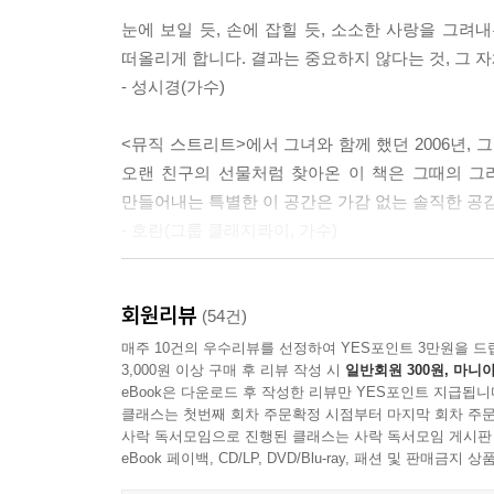
자주 갔던 햄버거 가게에 매일같이 들르는 남자와 그
면역력 없는 마음이 사랑에 모두 던지지 못했던 자
눈에 보일 듯, 손에 잡힐 듯, 소소한 사랑을 그
---‘우리가 가지 않은 길들’ 중에서
떠올리게 합니다. 결과는 중요하지 않다는 것, 그 
게릴라 같은 몇 번의 가슴 아픈 사랑이 지나갔다면,
- 성시경(가수)
단상들을 따라가다 보면, 자연스럽게 깨닫게 되는 사
사랑이 충분히 만족스럽다면 그 사랑에 대한 이야기
그리고 사랑 없이는 실망으로 가득 찬 이 세상을 살
사람들이 언제 가장 사랑을 많이 이야기할까요? 그건
<뮤직 스트리트>에서 그녀와 함께 했던 2006년,
시간의 시간보다 긴 여운을 남겨 당신의 마음에 아로새
혹은 사랑이 막 떠나가려고 할 때입니다. 사랑에 흠
오랜 친구의 선물처럼 찾아온 이 책은 그때의 그
헤어진다 해도’ 그럼에도 불구하고 ‘사랑’은 또다시
사랑에 대해 생각하기 시작한 순간 사랑의 순수한 
만들어내는 특별한 이 공간은 가감 없는 솔직한 공
다시 한 번 사랑을 꿈꾸고 있다는 걸’ 깨닫게 해줄 
생각은 의심이라는 하인을 데리고 다니거든요.
- 호란(그룹 클래지콰이, 가수)
---‘우리는 언제 헤어질까’ 중에서
책을 읽다보면 늦은 밤 차안에서 혼자 라디오를 듣고
사랑은 판타지에서 시작합니다. 하지만 사랑이 지
회원리뷰
신비롭기도 하고 똑똑하기도 하고 그리고 다정하
(54건)
만든 미로이기 때문에 많은 사람들이 그 안에서 길
있었네요.
매주 10건의 우수리뷰를 선정하여 YES포인트 3만원을 드
미로에서 길을 잃은 사람들은 괴물을 만나게 됩니다.
3,000원 이상 구매 후 리뷰 작성 시
일반회원 300원, 마니아
- 이미나(≪그 남자 그 여자 1·2≫ 저자)
eBook은 다운로드 후 작성한 리뷰만 YES포인트 지급됩니
클래스는 첫번째 회차 주문확정 시점부터 마지막 회차 주문
---‘엘리베이터에서 만나다’중에서
사락 독서모임으로 진행된 클래스는 사락 독서모임 게시판
eBook 페이백, CD/LP, DVD/Blu-ray, 패션 및 판매금