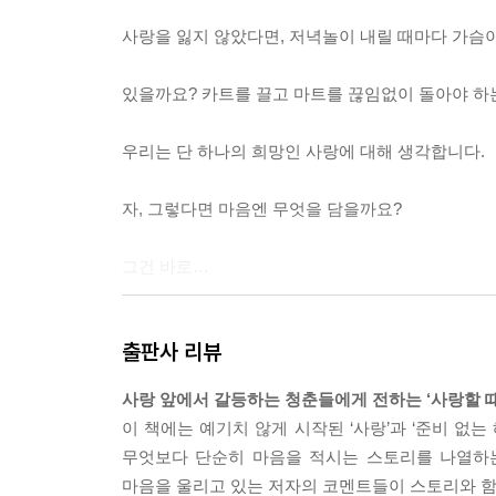
사랑을 잃지 않았다면, 저녁놀이 내릴 때마다 가슴
있을까요? 카트를 끌고 마트를 끊임없이 돌아야 하는
우리는 단 하나의 희망인 사랑에 대해 생각합니다.
자, 그렇다면 마음엔 무엇을 담을까요?
그건 바로…
우리는 곧 아름다운 사랑에 빠질 거라는 믿음”
출판사 리뷰
--- 저자 서문 중에서
사랑 앞에서 갈등하는 청춘들에게 전하는 ‘사랑할 때 
못 견디게 미워하고 있다면…
이 책에는 예기치 않게 시작된 ‘사랑’과 ‘준비 없
그립다고 말하세요.
무엇보다 단순히 마음을 적시는 스토리를 나열하는
---‘분홍 아줌마를 만나면' 중에
마음을 울리고 있는 저자의 코멘트들이 스토리와 함께