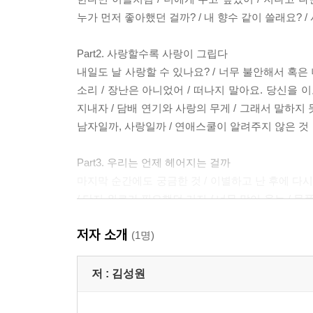
누가 먼저 좋아했던 걸까? / 내 향수 같이 쓸래요? /
Part2. 사랑할수록 사랑이 그립다
내일도 날 사랑할 수 있나요? / 너무 불안해서 혹은 
소리 / 장난은 아니었어 / 떠나지 말아요. 당신을 
지내자 / 담배 연기와 사랑의 무게 / 그래서 말하지 
남자일까, 사랑일까 / 연애스쿨이 알려주지 않은 것
Part3. 우리는 언제 헤어지는 걸까
마지막 순간에도 궁금한 것 / 이별하고 난 후에 다시
/ 단지 위로가 필요했던 거지 / 너무 많이 웃는 /
읽다 / 사랑을 분해한다면 / 발신표시금지전화 / 분
저자 소개
길들
(1명)
Part4. 사랑, 또다시 널 만날 수 있을까
저 :
김성원
달빛은 해피엔딩을 원한다 / 로맨스는 있다 / 사
던지지 마 / 휴대폰은 사랑의 적 / 우연이 우연히 겹