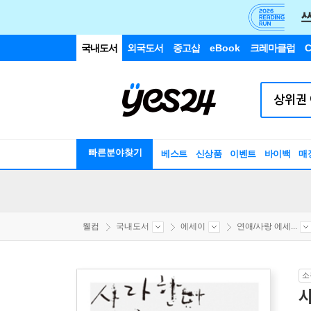
국내도서
외국도서
중고샵
eBook
크레마클럽
C
빠른분야찾기
베스트
신상품
이벤트
바이백
매
웰컴
국내도서
에세이
연애/사랑 에세...
소