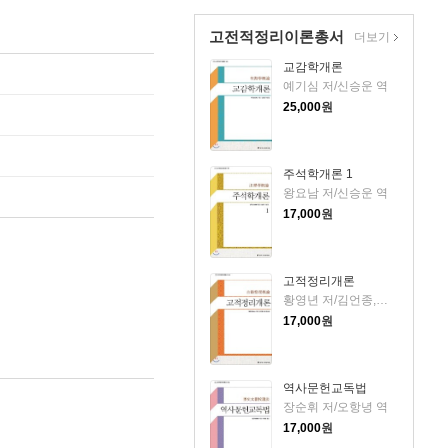
고전적정리이론총서
더보기
교감학개론
예기심 저/신승운 역
25,000
원
주석학개론 1
왕요남 저/신승운 역
17,000
원
고적정리개론
황영년 저/김언종,김수경 공역
17,000
원
역사문헌교독법
장순휘 저/오항녕 역
17,000
원