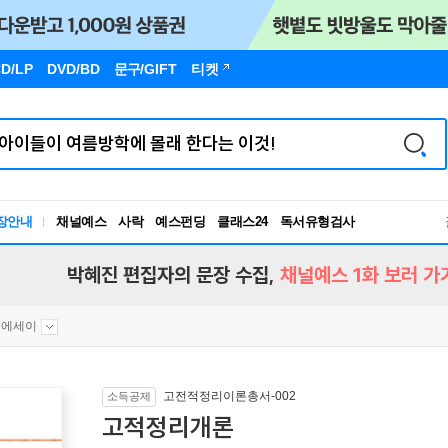
D/LP
DVD/BD
문구
/GIFT
티켓
장안내
채널예스
사락
예스펀딩
클래스24
독서유형검사
RBTI Lab
독서유형검사
박혜진 편집자의 문장 수집,
채널예스 1화 보러 가
문에세이
고전적정리이론총서-002
소득공제
고적정리개론