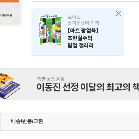
프랑스
퐁피두센터 기획
[아트 팝업북]
초현실주의
팝업 갤러리
배송/반품/교환