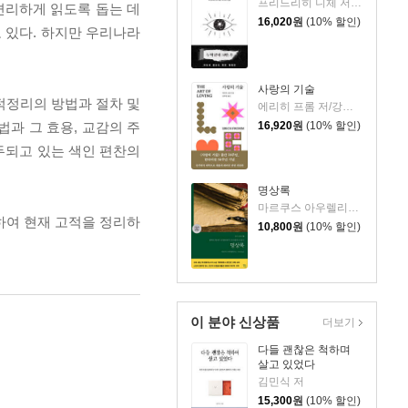
프리드리히 니체 저/어나니머스 역
편리하게 읽도록 돕는 데
16,020
원
(10% 할인)
고 있다. 하지만 우리나라
사랑의 기술
고적정리의 방법과 절차 및
에리히 프롬 저/강주헌 역
과 그 효용, 교감의 주
16,920
원
(10% 할인)
대두되고 있는 색인 편찬의
명상록
마르쿠스 아우렐리우스 저/박문재 역
하여 현재 고적을 정리하
10,800
원
(10% 할인)
이 분야 신상품
더보기
다들 괜찮은 척하며
살고 있었다
김민식 저
15,300
원
(10% 할인)