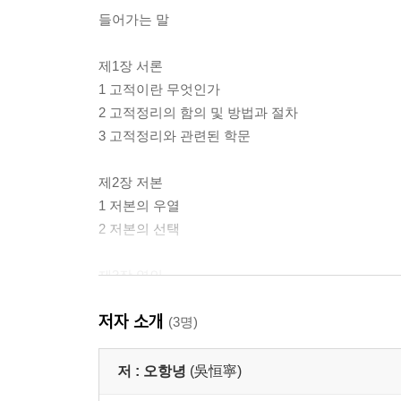
들어가는 말
제1장 서론
1 고적이란 무엇인가
2 고적정리의 함의 및 방법과 절차
3 고적정리와 관련된 학문
제2장 저본
1 저본의 우열
2 저본의 선택
제3장 영인
1 영인의 기원과 발전
저자 소개
2 영인의 방법
(3명)
제4장 교감
저 :
오항녕
(吳恒寧)
1 교감의 정의