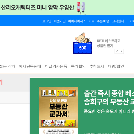
로그인
회원가입
마이페이지
카트
주문/배송
고객센터
Gl
젊은 작가
예사단독판매
이달의사은품
특가할인
추천도서
대량/법인
기