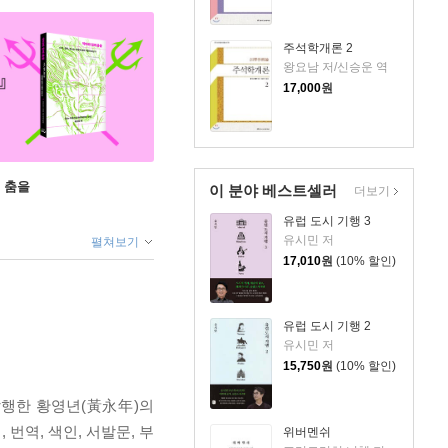
주석학개론 2
왕요남 저/신승운 역
17,000
원
 춤을
이 분야 베스트셀러
더보기
유럽 도시 기행 3
유시민 저
펼쳐보기
17,010
원
(10% 할인)
유럽 도시 기행 2
유시민 저
15,750
원
(10% 할인)
행한 황영년(黃永年)의
번역, 색인, 서발문, 부
위버멘쉬