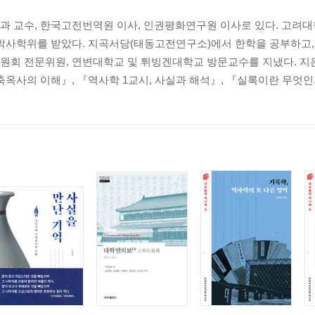
과 교수, 한국고전번역원 이사, 인권평화연구원 이사로 있다. 고려대
 박사학위를 받았다. 지곡서당(태동고전연구소)에서 한학을 공부하고
원회 전문위원, 연변대학교 및 튀빙겐대학교 방문교수를 지냈다. 지
축옥사의 이해』, 『역사학 1교시, 사실과 해석』, 『실록이란 무엇인가