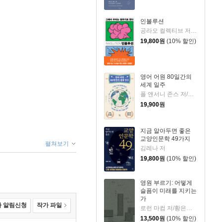
인볼루션
공라오 컬렉티브 저/홍명교 역
19,800
원
(10% 할인)
영어 어원 80일간의
세계 일주
폴 앤서니 존스 저/고정아 역
19,900
원
지금 알아두면 좋은
교양인문학 49가지
펼쳐보기
김레나 저
19,800
원
(10% 할인)
영원 부르기: 어떻게
슬픔이 미래를 지키는
가
 알림신청
작가 파일
로런 마컴 저/황은주 역
13,500
원
(10% 할인)