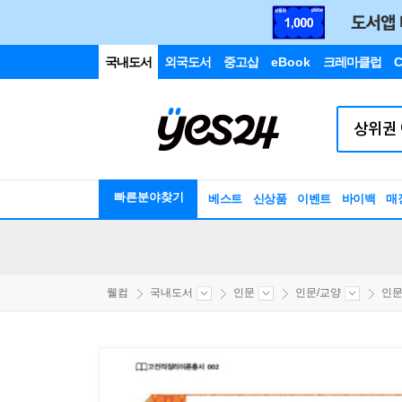
국내도서
외국도서
중고샵
eBook
크레마클럽
C
빠른분야찾기
베스트
신상품
이벤트
바이백
매
웰컴
국내도서
인문
인문/교양
인