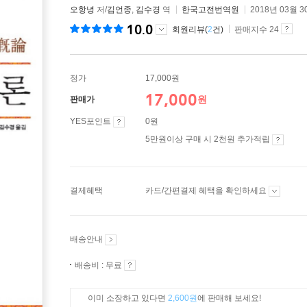
오항녕
저/
김언종
,
김수경
역
한국고전번역원
2018년 03월 3
10.0
회원리뷰(
2
건)
판매지수 24
정가
17,000원
17,000
원
판매가
YES포인트
0원
5만원이상 구매 시 2천원 추가적립
결제혜택
카드/간편결제 혜택을 확인하세요
배송안내
배송비 : 무료
이미 소장하고 있다면
2,600원
에 판매해 보세요!