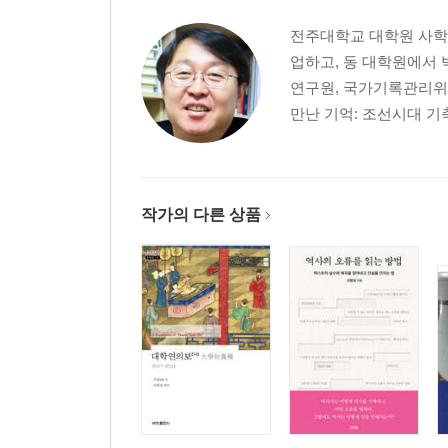
2 교감의 성과
전주대학교 대학원 사학
3 교감의 방식-대교
업하고, 동 대학원에서
4 교감의 방식-본교
연구원, 국가기록관리위
5 교감의 방식-타교
만난 기억: 조선시대 기
6 교감의 방식-이교
7 교감기
제5장 집일
작가의 다른 상품
1 집일의 역사
2 전망
제6장 표점
1 장구
2 표점
3 표점의 오류
4 논의사항