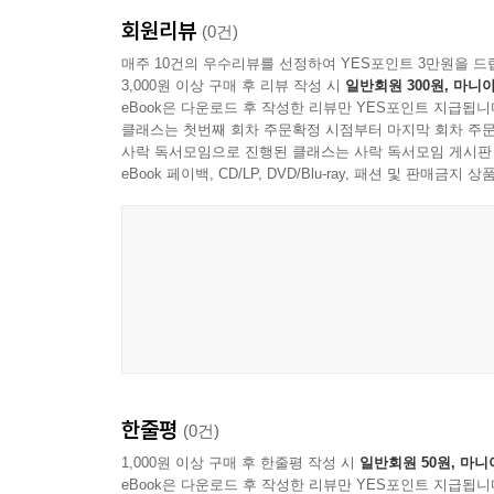
3. 번역입문총서
회원리뷰
어록체, 고문서, 간찰, 외교문서, 과학기술서 등 전
(0건)
매주 10건의 우수리뷰를 선정하여 YES포인트 3만원을 드
3,000원 이상 구매 후 리뷰 작성 시
일반회원 300원, 마니아
4. 고전적정리이론총서
eBook은 다운로드 후 작성한 리뷰만 YES포인트 지급됩니
원문의 정본화, 서지학, 표점과 교감학, 고전적의 
클래스는 첫번째 회차 주문확정 시점부터 마지막 회차 주문
사락 독서모임으로 진행된 클래스는 사락 독서모임 게시판
한문고전은 문ㆍ사ㆍ철이 통합된 고도의 복합적 학
eBook 페이백, CD/LP, DVD/Blu-ray, 패션 및 판매금
못한 채 고전번역이 이루어졌다고 할 수 있다. 게
있다. 우수한 번역서를 내기 위해서는 고전번역을
한문고전번역 분야의 보편성과 전문성을 갖춘 고전
‘고전적정리이론총서’는 그런 의미에서 번역의 
번역이론의 성과를 제공함으로써 이론과 실제를 겸
될 것이다.
2013년에 간행된 『교감학개론』과 『고적정리
『한문표점기법』을 소개한다.
한줄평
(0건)
1,000원 이상 구매 후 한줄평 작성 시
일반회원 50원, 마니
eBook은 다운로드 후 작성한 리뷰만 YES포인트 지급됩니