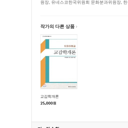
원장, 유네스코한국위원회 문화분과위원장, 
인명 해설
서명 해설
역자 후기
작가의 다른 상품
교감학개론
25,000
원