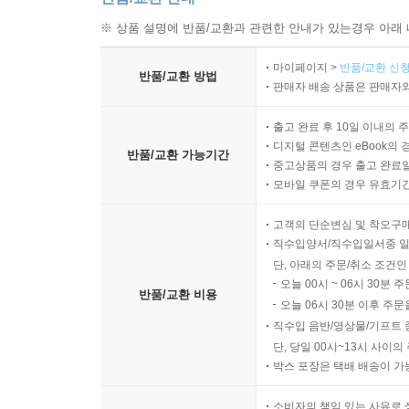
※ 상품 설명에 반품/교환과 관련한 안내가 있는경우 아래 
마이페이지 >
반품/교환 신청
반품/교환 방법
판매자 배송 상품은 판매자와
출고 완료 후 10일 이내의 
디지털 콘텐츠인 eBook의 
반품/교환 가능기간
중고상품의 경우 출고 완료일
모바일 쿠폰의 경우 유효기간(
고객의 단순변심 및 착오구
직수입양서/직수입일서중 일
단, 아래의 주문/취소 조건인
오늘 00시 ~ 06시 30분 
반품/교환 비용
오늘 06시 30분 이후 주문
직수입 음반/영상물/기프트 
단, 당일 00시~13시 사이
박스 포장은 택배 배송이 가
소비자의 책임 있는 사유로 