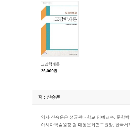
제10장 장구：단락 구분과 구조 분석
제1절 장구：단락 구분과 구조 분석의 목적
제2절 단락 구분과 구조 분석의 방법
제11장 고대의 주석사
제1절 주석사와 경학사
제2절 경적의 전수와 초기 주석：주석의 기초 확립
제3절 동한：주석의 번역
제4절 위진남북조부터 수까지：주석의 심화와 전면
교감학개론
제5절 당：경전 주석의 통일과 ‘문선학’의 형성
25,000
원
제6절 송：주석학의 변화ㆍ혁신 및 『시경』의 해
제7절 원：송학의 여운
제8절 명：경전 주석의 쇠퇴
저 :
신승운
제9절 청：경학의 부흥과 주석학 이론의 발전
후기
역자 신승운은 성균관대학교 명예교수, 문학박
재판 후기
아시아학술원장 겸 대동문화연구원장, 한국서지