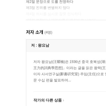
제2절 문장으로 도를 천명하다
제3절 진위를 변별하지 않다
제4절 허사를 실사로 잘못 인식하다
제5절 복합어나 연면자를 단음절어로 나누다
제6절 범위를 확대하여 풀이하다
저자 소개
제7절 고금을 변별하지 않다
(4명)
제8절 여러 글자를 하나의 의미로 해석하다
제9절 한 글자로 풀이하다
저 :
왕요남
제10절 성훈을 남용하다
저자 왕요남(汪耀楠)은 1936년 중국 호북성(
제9장 금역
王力的詞典學思想]」이라는 글을 읽은 왕력(王
제1절 번역과 금역
이자 사서연구실(辭書硏究室) 주임(主任)으로 있
제2절 번역문의 요구
문 수십 편을 발표하여...
제3절 번역문의 예시와 분석
제4절 번역의 방법
제5절 고시의 금역
작가의 다른 상품