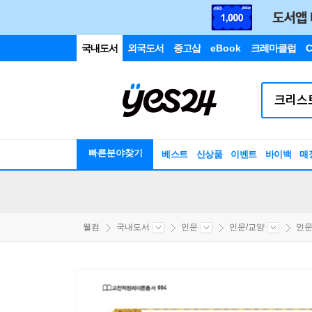
국내도서
외국도서
중고샵
eBook
크레마클럽
C
빠른분야찾기
베스트
신상품
이벤트
바이백
매
웰컴
국내도서
인문
인문/교양
인