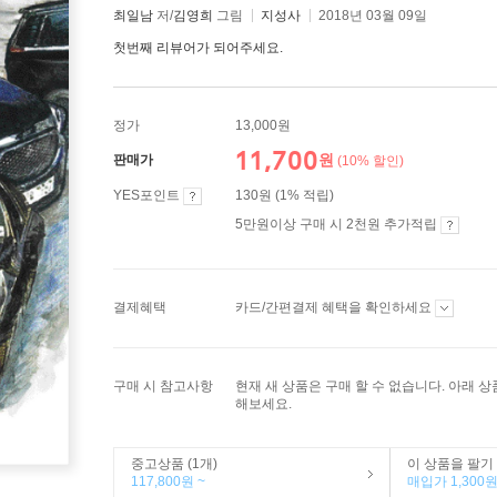
최일남
저/
김영희
그림
지성사
2018년 03월 09일
첫번째 리뷰어가 되어주세요.
정가
13,000원
11,700
원
판매가
(10% 할인)
YES포인트
130원 (1% 적립)
5만원이상 구매 시 2천원 추가적립
결제혜택
카드/간편결제 혜택을 확인하세요
구매 시 참고사항
현재 새 상품은 구매 할 수 없습니다. 아래 
해보세요.
중고상품 (1개)
이 상품을 팔기
117,800원 ~
매입가 1,300