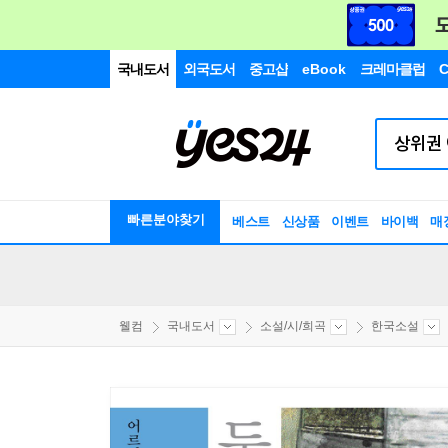
국내도서
외국도서
중고샵
eBook
크레마클럽
C
빠른분야찾기
베스트
신상품
이벤트
바이백
매
웰컴
국내도서
소설/시/희곡
한국소설