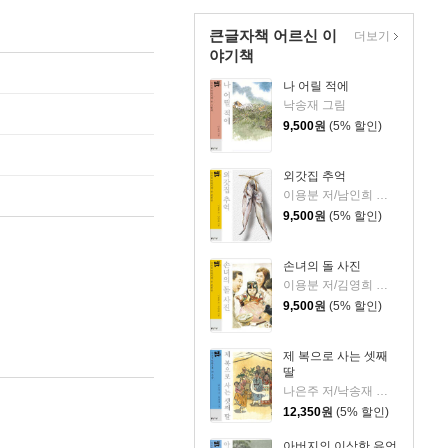
큰글자책 어르신 이
더보기
야기책
나 어릴 적에
낙송재 그림
9,500
원
(5% 할인)
외갓집 추억
이용분 저/남인희 그림
9,500
원
(5% 할인)
손녀의 돌 사진
이용분 저/김영희 그림
9,500
원
(5% 할인)
제 복으로 사는 셋째
딸
나은주 저/낙송재 그림
12,350
원
(5% 할인)
아버지의 이상한 유언