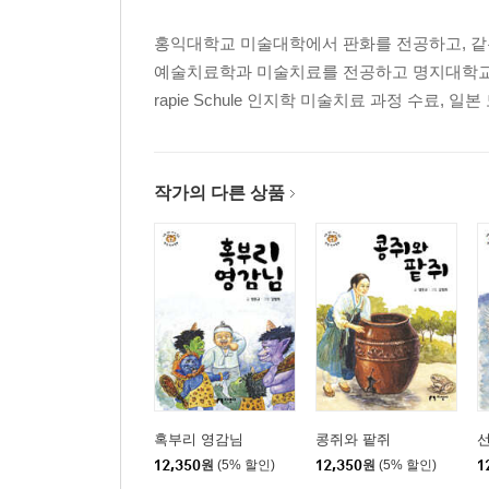
홍익대학교 미술대학에서 판화를 전공하고, 
예술치료학과 미술치료를 전공하고 명지대학교 일반
rapie Schule 인지학 미술치료 과정 수료, 일본 도쿄 노
작가의 다른 상품
혹부리 영감님
콩쥐와 팥쥐
12,350
원
(5% 할인)
12,350
원
(5% 할인)
1