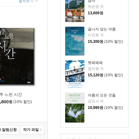
남자
펼쳐보기
박순영 저
13,000
원
끝나지 않는 여름
이건호 저
15,300
원
(10% 할인)
펫페페페
짐리원 저
15,120
원
(10% 할인)
주 느린 시간
여름의 모든 것들
김민서 저
,800
원
(10% 할인)
10,980
원
(10% 할인)
 알림신청
작가 파일