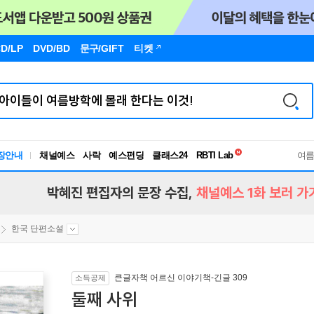
D/LP
DVD/BD
문구
/GIFT
티켓
독서유형검사
RBTI Lab
장안내
채널예스
사락
예스펀딩
클래스24
여
독서유형검사
박혜진 편집자의 문장 수집,
채널예스 1화 보러 가
한국 단편소설
큰글자책 어르신 이야기책-긴글 309
소득공제
둘째 사위