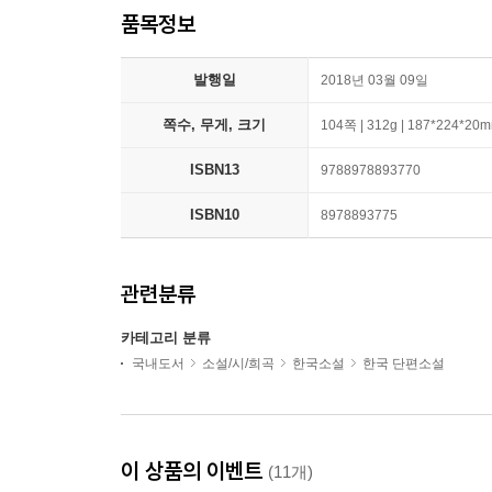
품목정보
발행일
2018년 03월 09일
쪽수, 무게, 크기
104쪽 | 312g | 187*224*20
ISBN13
9788978893770
ISBN10
8978893775
관련분류
카테고리 분류
국내도서
소설/시/희곡
한국소설
한국 단편소설
이 상품의 이벤트
(11개)