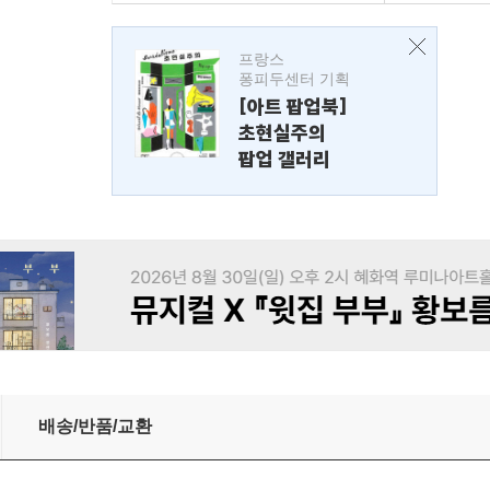
프랑스
퐁피두센터 기획
[아트 팝업북]
초현실주의
팝업 갤러리
배송/반품/교환