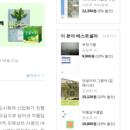
나은주 저/낙송재 그림
12,350
원
(5% 할인)
이 분야 베스트셀러
더보기
무진기행
김승옥 저
9,900
원
(10% 할인)
년 08월 31일
펼쳐보기
안녕이라 그랬어 (집
에디션)
김애란 저
15,120
원
(10% 할인)
한 도시화와 산업화가 진행
자몽살구클럽
의 모습으로 담아낸 작품입
한로로 저
서적 도매상의 사원인 내
10,800
원
(10% 할인)