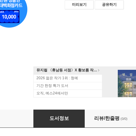
미리보기
공유하기
뮤지컬 〈휴남동 서점〉X 황보름 작가 북토크
2026 젊은 작가 1위 : 청예
기간 한정 특가 도서
오직, 예스24에서만
둘째 사위
도서정보
리뷰/한줄평
(0/0)