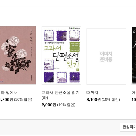
국화 밑에서
교과서 단편소설 읽기
때까치
아
(하)
1,700
원
(10% 할인)
8,100
원
(10% 할인)
10
9,000
원
(10% 할인)
관심작가