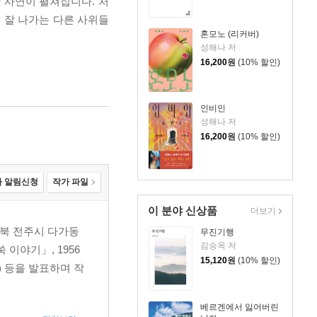
 사연이 펼쳐집니다. 처
 잘 나가는 다른 사위들
혼모노 (리커버)
성해나 저
16,200
원
(10% 할인)
인비인
성해나 저
16,200
원
(10% 할인)
 알림신청
작가 파일
이 분야 신상품
더보기
전북 전주시 다가동
무진기행
김승옥 저
 이야기」, 1956
15,120
원
(10% 할인)
) 등을 발표하며 작
베르겐에서 잃어버린