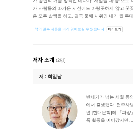
가 왕년의 거물 정객인 데다가, 재벌을 대·중·소로
가 사람들의 따가운 시선에도 아랑곳하지 않고 꿋꿋
은 모두 발뺌을 하고, 결국 둘째 사위인 내가 뛸 무
책의 일부 내용을 미리 읽어보실 수 있습니다.
미리보기
저자 소개
(2명)
저 :
최일남
반세기가 넘는 세월 동안
에서 출생했다. 전주사범학
년 [현대문학]에 「파양
품 활동을 이어갔지만, 그