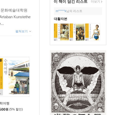
이 책이 담긴
리스트
더보기
교 문화예술대학원
m*****k
님의 리스트
n Kunstethe
대활자본
..
펼쳐보기
학여행
500
원
(5% 할인)