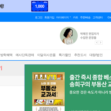
로그인
회원가입
마이페이지
카트
주문/배송
고객센터
Gl
름방학혜택
예사단독판매
이달의사은품
특가할인
추천도서
대량/법인
기