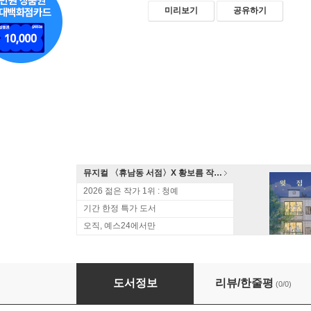
미리보기
공유하기
뮤지컬 〈휴남동 서점〉X 황보름 작가 북토크
2026 젊은 작가 1위 : 청예
기간 한정 특가 도서
오직, 예스24에서만
‘메아리’와의 만남
도서정보
리뷰/한줄평
(0/0)