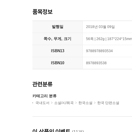
품목정보
발행일
2018년 03월 09일
쪽수, 무게, 크기
56쪽 | 262g | 187*224*15m
ISBN13
9788978893534
ISBN10
8978893538
관련분류
카테고리 분류
국내도서
소설/시/희곡
한국소설
한국 단편소설
이 상품의 이벤트
(11개)