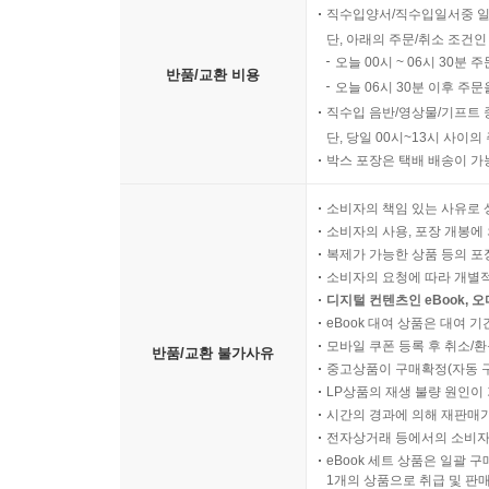
직수입양서/직수입일서중 일
단, 아래의 주문/취소 조건인
오늘 00시 ~ 06시 30분 
반품/교환 비용
오늘 06시 30분 이후 주문
직수입 음반/영상물/기프트 
단, 당일 00시~13시 사이
박스 포장은 택배 배송이 가
소비자의 책임 있는 사유로 
소비자의 사용, 포장 개봉에 
복제가 가능한 상품 등의 포장을 
소비자의 요청에 따라 개별
디지털 컨텐츠인 eBook, 
eBook 대여 상품은 대여 기
모바일 쿠폰 등록 후 취소/환
반품/교환 불가사유
중고상품이 구매확정(자동 
LP상품의 재생 불량 원인이 기
시간의 경과에 의해 재판매가
전자상거래 등에서의 소비자
eBook 세트 상품은 일괄 
1개의 상품으로 취급 및 판매