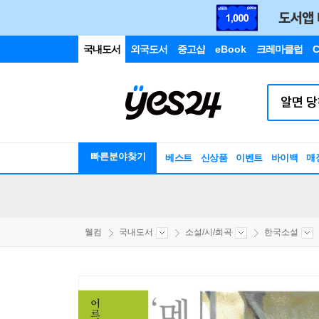
국내도서
외국도서
중고샵
eBook
크레마클럽
C
빠른분야찾기
베스트
신상품
이벤트
바이백
매
웰컴
국내도서
소설/시/희곡
한국소설