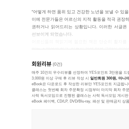
“어떻게 하면 품위 있고 건강한 노년을 보낼 수 있을
이에 전문가들은 어르신의 지적 활동을 적극 권장
권하거나 읽어드리는 상황입니다. 이러한 서글픈 
선보이게 되었습니다.
어르신들의 책읽기에 필요한 책은 단순히 활자를 
있는 소재여야 하고, 어르신 격에 맞게 글맛이 있어
[어르신 이야기책]은 분당서울대학교병원 신경
회원리뷰
이끌어내기에 적합한 소재의 글로 선정했으며,
(0건)
작업했습니다.
매주 10건의 우수리뷰를 선정하여 YES포인트 3만원을 드
3,000원 이상 구매 후 리뷰 작성 시
일반회원 300원, 마니아
또한 시간과 장소에 구애받지 않고 늘 곁에 두고 펼
eBook은 다운로드 후 작성한 리뷰만 YES포인트 지급됩니
감안하여 읽기 쉽게 단락을 나누었습니다.
클래스는 첫번째 회차 주문확정 시점부터 마지막 회차 주문
글은 우리나라를 대표하는 작가들의 작품에서 가려
사락 독서모임으로 진행된 클래스는 사락 독서모임 게시판
작업한 그 결과물로 40종을 출간하기에 이르렀습니
eBook 페이백, CD/LP, DVD/Blu-ray, 패션 및 판매금
[어르신 이야기책]은 네 종류로 이루어져 있습니다.
긴글(9종)은 글 읽기에 부담이 없는 분들을 위한 책