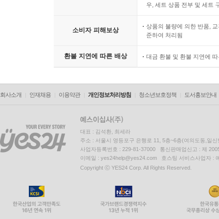
우, 세트 상품 전부 및 세트
상품의 불량에 의한 반품, 교
소비자 피해보상
준하여 처리됨
환불 지연에 따른 배상
대금 환불 및 환불 지연에 
회사소개
인재채용
이용약관
개인정보처리방침
청소년보호정책
도서홍보안내
대표 : 김석환, 최세라
주소 : 서울시 영등포구 은행로 11, 5층~6층(여의도동,일신
사업자등록번호 : 229-81-37000 통신판매업신고 : 제 200
이메일 : yes24help@yes24.com 호스팅 서비스사업자 :
Copyright ⓒ YES24 Corp. All Rights Reserved.