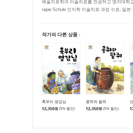
예술치료학과 미술치료를 전공하고 명지대학교 일반
rapie Schule 인지학 미술치료 과정 수료, 일본 도쿄 노
작가의 다른 상품
혹부리 영감님
콩쥐와 팥쥐
12,350
원
(5% 할인)
12,350
원
(5% 할인)
1