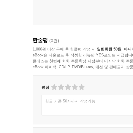
더 짧은 글을 읽고 싶어하시는 분들을 위한 책, 
실었습니다.
[어르신 이야기책]이 지닌 의미를 김상윤 교수의 ‘추
추천의 글
한줄평
(0건)
인간 삶의 목표는 즐거움입니다. 이는 나이에 관
1,000원 이상 구매 후 한줄평 작성 시
일반회원 50원, 마니
eBook은 다운로드 후 작성한 리뷰만 YES포인트 지급됩니
오래가고 깊은 울림을 줍니다.
클래스는 첫번째 회차 주문확정 시점부터 마지막 회차 주문
인지와 사유에서 오는 즐거움을 얻을 수 있는 가장 
eBook 페이백, CD/LP, DVD/Blu-ray, 패션 및 판매금
책을 읽고, 그 내용과 의미를 파악하고, 나만의 
깨우고 훈련시키는 좋은 방법이지요. 이는 모든 
하지만 어르신들도 책을 읽음으로써 얻을 수 있
평점
다가가기 위한 책들이 지성사에서 발간됩니다. 
한글 기준 50자까지 작성가능
독자들의 의견을 통해 더 좋은 책들을 제작하고 출
어르신들의 독서 시간을 늘리는 것은 인지 기능의
‘어르신 이야기책’의 발간에 대한 기대가 자못 큽니다