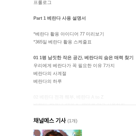
프롤로그
Part 1 베란다 사용 설명서
*베란다 활용 아이디어 77 미리보기
*365일 베란다 활용 스케줄표
01 1평 남짓한 작은 공간, 베란다의 숨은 매력 찾기
우리에게 베란다가 꼭 필요한 이유 7가지
베란다의 사계절
베란다의 하루
02 베란다 전격 해부, 베란다 A to Z
베란다, 발코니, 테라스, 제대로 알고 사용하자
비슷하지만 다른 베란다의 여러 가지 종류
채널예스 기사
베란다를 이루는 기본 요소, 바닥 . 벽 . 창문 . 천장
(1개)