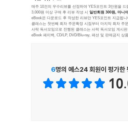
매주 10건의 우수리뷰를 선정하여 YES포인트 3만원을 드
3,000원 이상 구매 후 리뷰 작성 시
일반회원 300원, 마니아
베란다 창문으로 들어오는 따뜻한 햇살과 살랑거리는
eBook은 다운로드 후 작성한 리뷰만 YES포인트 지급됩니
할 수 있는 일이 생각보다 많다는 것을 발견한다.
클래스는 첫번째 회차 주문확정 시점부터 마지막 회차 주문
말리는 곳 정도로만 여겨졌다. 혹은 집안을 좀 더 
사락 독서모임으로 진행된 클래스는 사락 독서모임 게시판
하지만 거실과 주방, 각 방마다 딸려 있는 부속
eBook 페이백, CD/LP, DVD/Blu-ray, 패션 및 판매금
가족들을 위한 건강한 먹거리를 만드는 제2의 부엌도
오염 물질을 막아 주어 식물들을 가꾸기에 최적인 
무엇을 믿고 먹어야 할지 걱정이 되는 때일수록 
주방을 만들어 이곳으로 통하는 자연의 빛과 바람에 
6
명의 예스24 회원이 평가한
그뿐만이 아니다. 베란다는 다양한 핸드메이드 소품
10.
관리하는 클리닝룸으로도 변신이 가능하다. 실내 
가질 수 있는 작업실로 꾸미기에도 손색없는 공간이다
터는 등 청소를 위한 공간으로도 활용할 수 있다. 
같은 공간이다.
『그녀의 아지트, 베란다』에는 저자가 제안하는 
13명의 이웃들 이야기도 실려 있다. 아파트, 빌라,
미니 온실, 피트니스룸 등을 만들어 꾸며 놓은 실