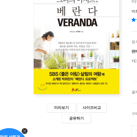
이
박
정
판
Y
결
미리보기
사이즈비교
구
공유하기