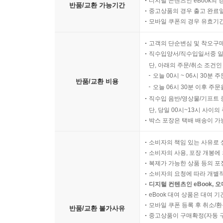
디지털 콘텐츠인 eBook의 
반품/교환 가능기간
중고상품의 경우 출고 완료일
모바일 쿠폰의 경우 유효기간(
고객의 단순변심 및 착오구
직수입양서/직수입일서중 일
단, 아래의 주문/취소 조건인
오늘 00시 ~ 06시 30분 
반품/교환 비용
오늘 06시 30분 이후 주문
직수입 음반/영상물/기프트 
단, 당일 00시~13시 사이
박스 포장은 택배 배송이 가
소비자의 책임 있는 사유로 
소비자의 사용, 포장 개봉에 
복제가 가능한 상품 등의 포장을 
소비자의 요청에 따라 개별
디지털 컨텐츠인 eBook, 
eBook 대여 상품은 대여 기
모바일 쿠폰 등록 후 취소/환
반품/교환 불가사유
중고상품이 구매확정(자동 