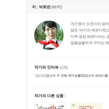
저 :
박희란
(바키)
개구쟁이 도연이의 엄마
담은 '바키의 베란다채소
이후 점점 베란다라는 
알뜰살뜰하게 꾸미는 재
작가와 인터뷰
(1개)
[읽다]
[당신의 두 번째 취미생활②]당신의 베란다를 채소밭으로 꾸미는 비
작가의 다른 상품