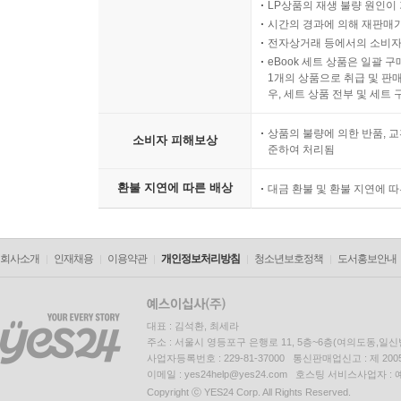
LP상품의 재생 불량 원인이 기
시간의 경과에 의해 재판매가
전자상거래 등에서의 소비자
eBook 세트 상품은 일괄 
1개의 상품으로 취급 및 판매
우, 세트 상품 전부 및 세트
상품의 불량에 의한 반품, 교
소비자 피해보상
준하여 처리됨
환불 지연에 따른 배상
대금 환불 및 환불 지연에 
회사소개
인재채용
이용약관
개인정보처리방침
청소년보호정책
도서홍보안내
대표 : 김석환, 최세라
주소 : 서울시 영등포구 은행로 11, 5층~6층(여의도동,일신
사업자등록번호 : 229-81-37000 통신판매업신고 : 제 200
이메일 : yes24help@yes24.com 호스팅 서비스사업자 :
Copyright ⓒ YES24 Corp. All Rights Reserved.