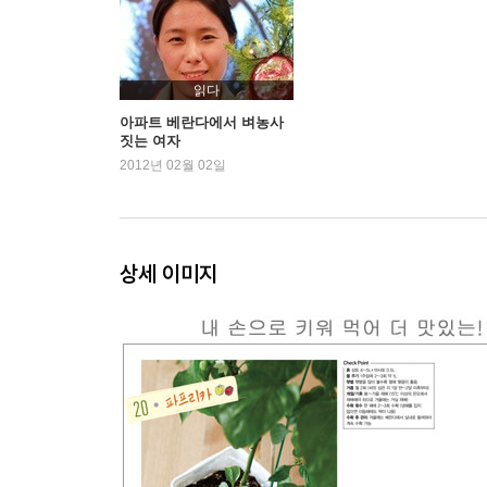
03 두근두근 나만의 베란다 아지트 만들기
혼자서도 뚝딱, 간단한 기초공사 Tip
마음대로 골라 쓰는 베란다 레시피
훔쳐보고 따라 하며 배우는 나만의 베란다 찾기
읽다
아파트 베란다에서 벼농사
짓는 여자
04 여섯 가지 개성 있는 바키네 집 베란다 이야기
2012년 02월 02일
VEGETABLE GARDEN_내 손으로 키우는 웰빙 채
WORK ROOM_느릿느릿 꿈꾸는 작업실
PLAY ROOM_우리 아이 놀이방
DRY ROOM_보송보송 빨래 건조실
상세 이미지
FLOWER GARDEN_꽃향기 가득한 나만의 정원
SECOND KITCHEN_나의 두 번째 주방&식재료 
나만의 스토리를 가득 담은 센스 만점 인테리어 소
05 아무도 알려주지 않았던 베란다 시크릿 Q&A
06 베란다 인테리어 소품 숍 정보
Part 2 베란다 채소밭