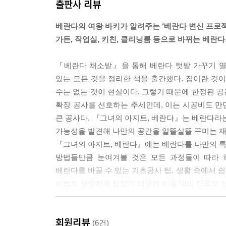
출판사 리뷰
베란다의 여왕 바키가 알려주는 ‘베란다 변신 프로젝
가든, 작업실, 키친, 클리닝룸 등으로 바뀌는 베란다
『베란다 채소밭』을 통해 베란다 텃밭 가꾸기 열
있는 모든 것을 정리한 책을 출간했다. 집이란 것
수는 없는 것이 현실이다. 그렇기 때문에 한정된 
확장 공사를 선호하는 추세인데, 이는 시공비도 만
큰 공사다. 『그녀의 아지트, 베란다』는 베란다라
가능성을 발견해 나만의 공간을 알뜰살뜰 꾸미는 재
『그녀의 아지트, 베란다』에는 베란다를 나만의 특
방법들만큼 눈여겨볼 것은 모든 과정들이 따라 
베란다를 바꿀 수 있는 기초공사 팁, 생활 속에서 
비법도 살뜰하게 담았기 때문에 비용 대비 만족도 높
혼자서도 큰돈 안 들이고 쉽게 할 수 있는 베란다 20
회원리뷰
작은 공간 넓게 쓰고, 숨은 공간 발견하는 생활의 마
(6건)