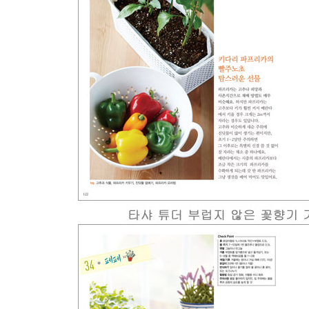
채소 가드닝을 위한 기본 도구 컬렉션
기본은 흙, 씨앗, 그리고 재배용기
물, 햇볕, 바람, 거름, 해충, 계절나기
베란다 채소 가드닝 Q&A
여기에서 사면 좋아요
직접 키워 봅시다
새싹 머그 | 양파 싹 | 대파 리필 | 미나리 꽂이 | 나물
미니 당근 | 알감자 | 햇고구마 | 풋고추 | 토종 생강 |
Part 3 베란다 플라워 가든
플라워 가드닝을 위한 기본 도구 컬렉션
베란다 플라워가든 가꾸기 3단계
베란다를 풍성하게 할 추천 화초
생활 속에서 찾아 쓰는 재활용 화분
화초 키울 때 꼭 기억해야 할 3가지 포인트
플라워 가드닝을 위한 기초 상식 10가지 Q&A