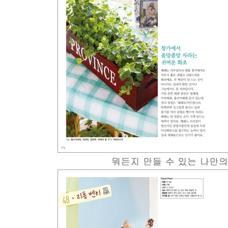
여기에서 사면 좋아요
직접 키워 봅시다
넝쿨장미 | 고사리 | 율마 | 개운죽 | 물칸나 | 고사리
산세베리아 | 호야 | 석류
Part 4 베란다 작업실
베란다 인테리어 DIY를 위한 기본 도구 컬렉션
베란다 기본 인테리어 아이디어
핸드메이드 재활용 소품 만들기
직접 만들어 봅시다
천연 염색 커튼 | 나무 만들기 | 창문 장식 | 머그 풍경
Part 5 베란다 키친
베란다 쿠킹을 위한 기본 도구 컬렉션
간이 조리대&수납공간 만들기