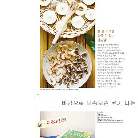
재봉실 | 바깥 놀이터 | 노천카페 | 미니 오피스 | 오피
에필로그