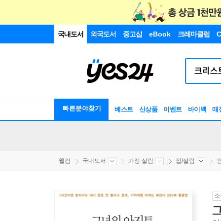
국내도서
외국도서
중고샵
eBook
크레마클럽
C
빠른분야찾기
베스트
신상품
이벤트
바이백
매
웰컴
국내도서
가정 살림
집/살림
소
그