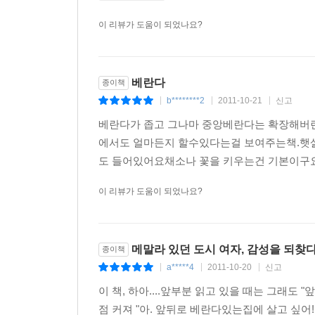
이 리뷰가 도움이 되었나요?
베란다
종이책
b********2
2011-10-21
신고
|
|
|
베란다가 좁고 그나마 중앙베란다는 확장해버
에서도 얼마든지 할수있다는걸 보여주는책.햇
도 들어있어요채소나 꽃을 키우는건 기본이구
이 리뷰가 도움이 되었나요?
메말라 있던 도시 여자, 감성을 되찾다
종이책
a*****4
2011-10-20
신고
|
|
|
이 책, 하아....앞부분 읽고 있을 때는 그래도
점 커져 "아. 앞뒤로 베란다있는집에 살고 싶어! 빨리