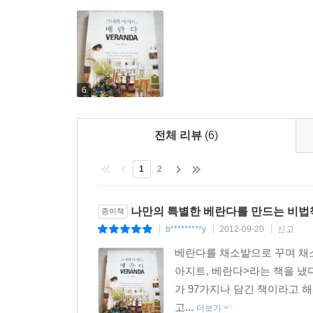
팁을 얻을 수 있을 것이다.
작지만 알차게 쓸 수 있는 매력 만점 숨은 공간
베란다 아지트에서 이루는 나만의 즐겁고 가슴 설레
6
본래 베란다는 아래층과 위층의 면적 차이로 발
마련인데 그 앞으로 나 있는 빈 공간이 본래의 의
전체 리뷰
(6)
맞다. 『그녀의 아지트, 베란다』에서는 꺡베란다
사무실, 카페나 상점의 창가, 원룸이나 오피스텔의 
1
2
있는 생활 속 실내 공간이라면 모두 베란다라고 의
『그녀의 아지트, 베란다』는 별것 아닌 공간이라
마시고 남은 음료수 병에 길가의 야생화를 넣어 
나만의 특별한 베란다를 만드는 비법
종이책
정성스러움, 바쁜 세상사는 잠시 잊고 나만의 시간
b*********y
2012-09-20
신고
|
|
|
아이디어들이 책 속에 가득하다.
베란다를 채소밭으로 꾸며 채소
이 책은 집을 꾸미고는 싶은데 큰돈을 들여 규모 있
아지트, 베란다>라는 책을 냈
공간 이외에 나만의 비밀스럽고 아기자기한 공간을 
가 97가지나 담긴 책이라고 해
고...
더보기