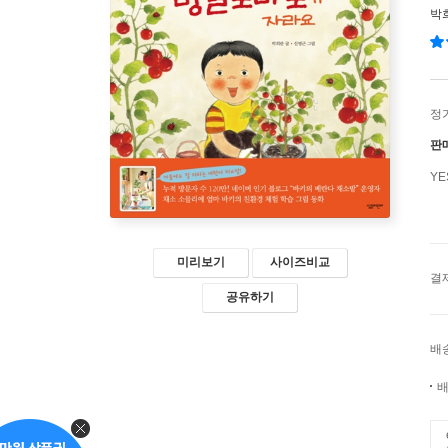
박
정
판
Y
미리보기
사이즈비교
결
공유하기
배
배