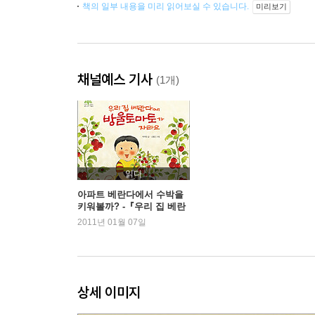
책의 일부 내용을 미리 읽어보실 수 있습니다.
미리보기
채널예스 기사
(1개)
읽다
아파트 베란다에서 수박을
키워볼까? -『우리 집 베란
다에 방울토마토가 자라
2011년 01월 07일
요』
상세 이미지