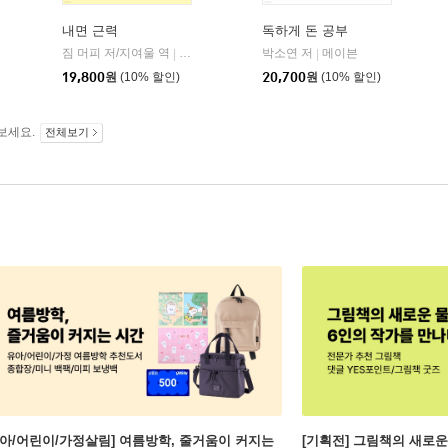
내면 근력
독하게 돈 공부
히읏
짐 머피 저/지여울 역
윌북(willbook)
박소연 저
메이븐
|
|
|
19,800
원
(10% 할인)
20,700
원
(10% 할인)
보세요.
전체보기
유아/어린이/가정살림] 여름방학, 줄거움이 커지는
[기획전] 그림책의 새로운