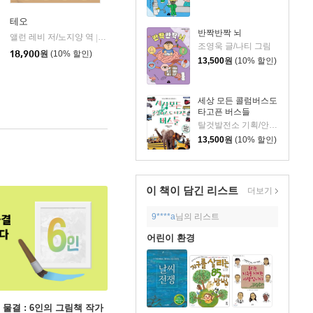
테오
반짝반짝 뇌
앨런 레비 저/노지양 역
오팬하우스
|
조영욱 글/나티 그림
18,900
원
(10% 할인)
13,500
원
(10% 할인)
세상 모든 콜럼버스도
타고픈 버스들
탈것발전소 기획/안명철 글
13,500
원
(10% 할인)
이 책이 담긴
리스트
더보기
9****a
님의 리스트
어린이 환경
 물결 : 6인의 그림책 작가