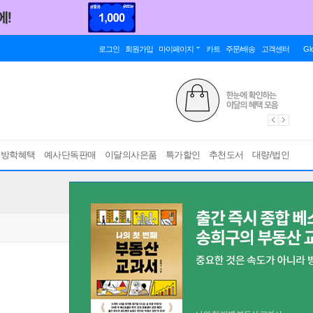
로그인
회원가입
마이페이지
카트
주문/배송
고객센터
Gl
름방학혜택
예사단독판매
이달의사은품
특가할인
추천도서
대량/법인