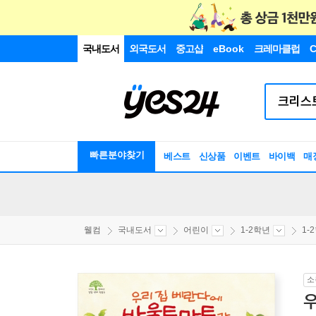
국내도서
외국도서
중고샵
eBook
크레마클럽
C
빠른분야찾기
베스트
신상품
이벤트
바이백
매
웰컴
국내도서
어린이
1-2학년
1-
소