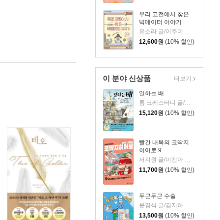
우리 고전에서 찾은
빅데이터 이야기
유소라 글/이주미 그림
12,600
원
(10% 할인)
이 분야 신상품
더보기
일하는 배
톰 크레스터디 글/장석봉 그림
15,120
원
(10% 할인)
빨간 내복의 코딱지
히어로 9
서지원 글/이진아 그림/와이즈만 영재교육연구소 감수
11,700
원
(10% 할인)
두근두근 수술
윤경식 글/김지하 그림
13,500
원
(10% 할인)