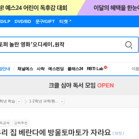
D/LP
DVD/BD
문구
/GIFT
티켓
독서유형검사
RBTI Lab
장안내
채널예스
사락
예스펀딩
클래스24
독서유형검사
여
크클 심야 독서 모임
OPEN
2학년 학습
1-2학년 과학/환...
득공제
강력추천
우리 집 베란다에 방울토마토가 자라요
[ 양장 ]