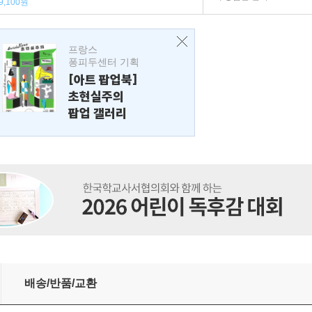
9,100원
프랑스
퐁피두센터 기획
[아트 팝업북]
초현실주의
팝업 갤러리
배송/반품/교환