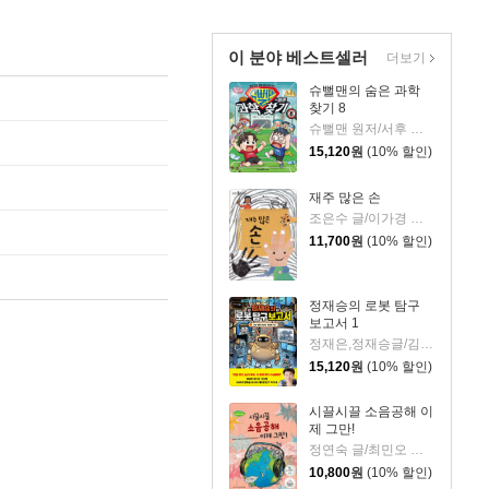
이 분야 베스트셀러
더보기
슈뻘맨의 숨은 과학
찾기 8
슈뻘맨 원저/서후 글/류수형 그림/샌드박스네트워크,정재형 감수
15,120
원
(10% 할인)
재주 많은 손
조은수 글/이가경 그림
11,700
원
(10% 할인)
정재승의 로봇 탐구
보고서 1
정재은,정재승글/김현민그림
15,120
원
(10% 할인)
시끌시끌 소음공해 이
제 그만!
정연숙 글/최민오 그림/(사)한국소음진동공학회 감수
10,800
원
(10% 할인)