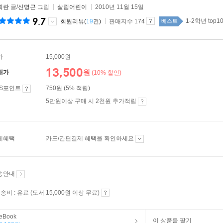
희란
글/
신명근
그림
살림어린이
2010년 11월 15일
9.7
1-2학년 top1
회원리뷰(
19
건)
판매지수 174
베스트
가
15,000원
13,500
원
매가
(10% 할인)
ES포인트
750원 (5% 적립)
5만원이상 구매 시 2천원 추가적립
제혜택
카드/간편결제 혜택을 확인하세요
송안내
송비 : 유료 (도서 15,000원 이상 무료)
eBook
이 상품을 팔기