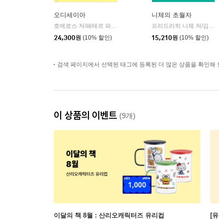
오디세이아
니체의 초월자
호메로스 저/페테르 파울 루벤스 그림/박문재 역
현대지성
프리드리히 니체 저/김철 편역
|
24,300
원
(10% 할인)
15,210
원
(10% 할인)
검색 페이지에서 선택된 태그에 등록된 더 많은 상품을 확인해 
이 상품의 이벤트
(9개)
이달의 책 8월 : 산리오캐릭터즈 유리컵
[