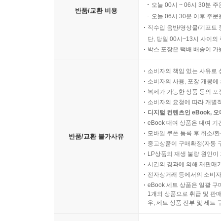
오늘 00시 ~ 06시 30분 
반품/교환 비용
오늘 06시 30분 이후 주문
직수입 음반/영상물/기프트 
단, 당일 00시~13시 사이
박스 포장은 택배 배송이 가
소비자의 책임 있는 사유로 
소비자의 사용, 포장 개봉에 
복제가 가능한 상품 등의 포장을 
소비자의 요청에 따라 개별
디지털 컨텐츠인 eBook, 
eBook 대여 상품은 대여 기
모바일 쿠폰 등록 후 취소/환
반품/교환 불가사유
중고상품이 구매확정(자동 
LP상품의 재생 불량 원인이 기
시간의 경과에 의해 재판매가
전자상거래 등에서의 소비자
eBook 세트 상품은 일괄 
1개의 상품으로 취급 및 판매
우, 세트 상품 전부 및 세트