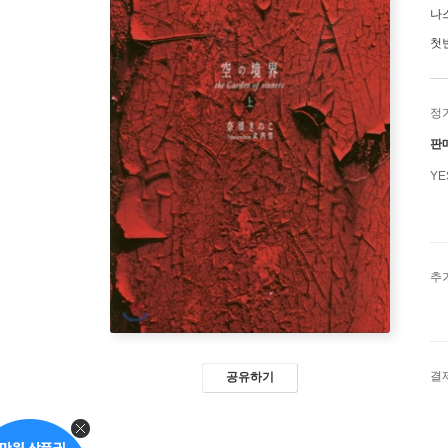
나
첫
정
판
Y
추
결
공유하기