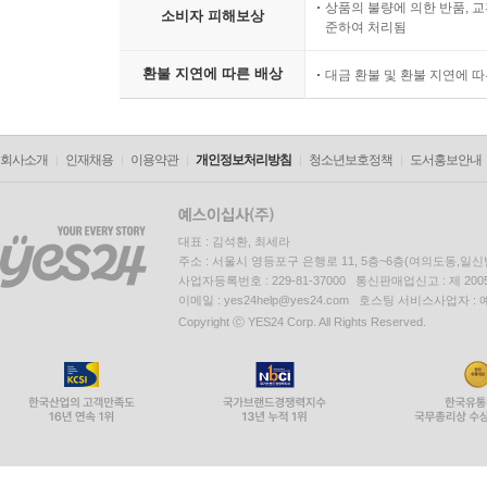
상품의 불량에 의한 반품, 교
소비자 피해보상
준하여 처리됨
환불 지연에 따른 배상
대금 환불 및 환불 지연에 
회사소개
인재채용
이용약관
개인정보처리방침
청소년보호정책
도서홍보안내
대표 : 김석환, 최세라
주소 : 서울시 영등포구 은행로 11, 5층~6층(여의도동,일신
사업자등록번호 : 229-81-37000 통신판매업신고 : 제 200
이메일 : yes24help@yes24.com 호스팅 서비스사업자 :
Copyright ⓒ YES24 Corp. All Rights Reserved.