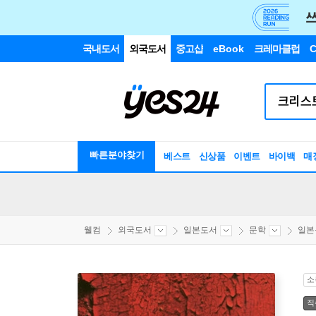
국내도서
외국도서
중고샵
eBook
크레마클럽
C
빠른분야찾기
베스트
신상품
이벤트
바이백
매
웰컴
외국도서
일본도서
문학
일본
소
직