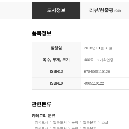
空の境界 The Garden of sinners 20周年記念(
도서정보
리뷰/한줄평
(0/0)
품목정보
발행일
2018년 01월 31일
쪽수, 무게, 크기
400쪽 | 크기확인중
ISBN13
9784065110126
ISBN10
4065110122
관련분류
카테고리 분류
외국도서
일본도서
문학
일본문학
소설
외국도서
일본도서
문학
일본문학