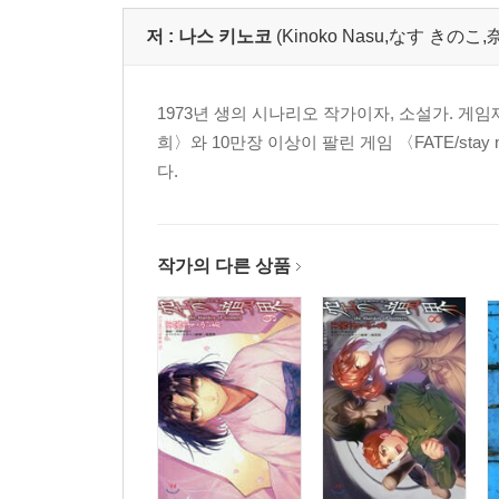
저 :
나스 키노코
(Kinoko Nasu,なす きのこ
1973년 생의 시나리오 작가이자, 소설가. 게임
희〉와 10만장 이상이 팔린 게임 〈FATE/stay ni
다.
작가의 다른 상품