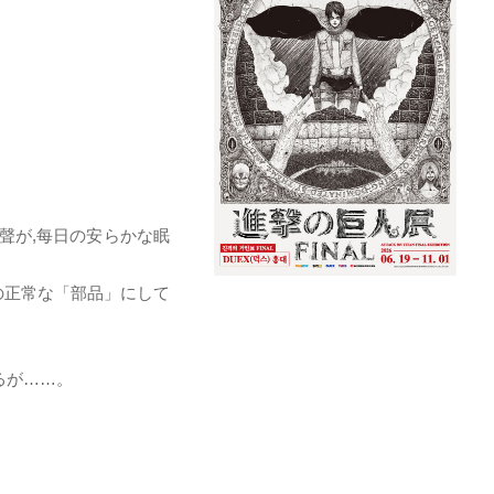
聲が,每日の安らかな眠
の正常な「部品」にして
るが……。