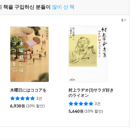
이 책을 구입하신 분들이
많이 산 책
1
/4
木曜日にはココアを
村上ラヂオ(3)サラダ好き
のライオン
3건
3건
6,930
원
(10% 할인)
5,640
원
(10% 할인)