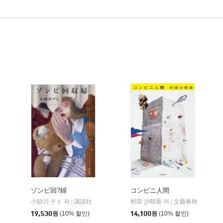
ゾンビ回?婦
コンビニ人間
小砂川 チト 저
講談社
村田 沙耶香 저
文藝春秋
|
|
19,530
원
(10% 할인)
14,100
원
(10% 할인)