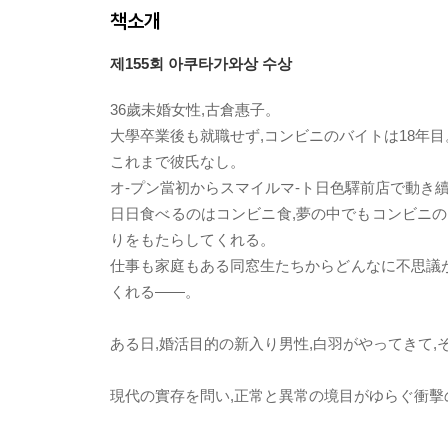
책소개
제155회 아쿠타가와상 수상
36歲未婚女性,古倉惠子。
大學卒業後も就職せず,コンビニのバイトは18年目
これまで彼氏なし。
オ-プン當初からスマイルマ-ト日色驛前店で動き續
日日食べるのはコンビニ食,夢の中でもコンビニの
りをもたらしてくれる。
仕事も家庭もある同窓生たちからどんなに不思議が
くれる――。
ある日,婚活目的の新入り男性,白羽がやってきて
現代の實存を問い,正常と異常の境目がゆらぐ衝擊