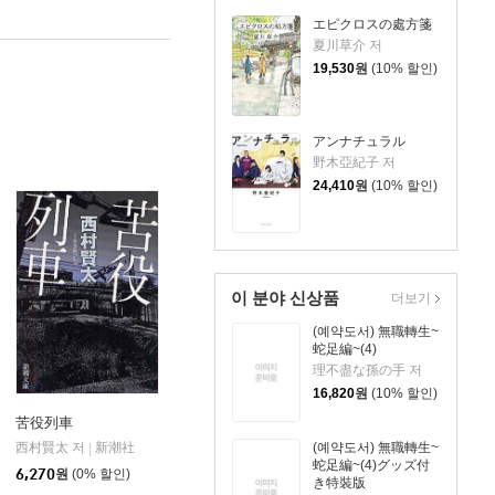
エピクロスの處方箋
夏川草介 저
19,530
원
(10% 할인)
アンナチュラル
野木亞紀子 저
24,410
원
(10% 할인)
이 분야 신상품
더보기
(예약도서) 無職轉生~
蛇足編~(4)
理不盡な孫の手 저
16,820
원
(10% 할인)
苦役列車
(예약도서) 無職轉生~
西村賢太 저
新潮社
|
蛇足編~(4)グッズ付
6,270
원
(0% 할인)
き特裝版