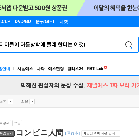
D/LP
DVD/BD
문구
/GIFT
티켓
독서유형검사
RBTI Lab
장안내
채널예스
사락
예스펀딩
클래스24
독서유형검사
박혜진 편집자의 문장 수집,
채널예스 1화 보러 가
문학
소설
득공제
수입
コンビニ人間
[ 單行本 ]
수입일서
바인딩 & 에디션 안내