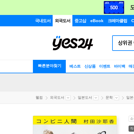
국내도서
외국도서
중고샵
eBook
크레마클럽
C
빠른분야찾기
베스트
신상품
이벤트
바이백
매
웰컴
외국도서
일본도서
문학
일본
소
직