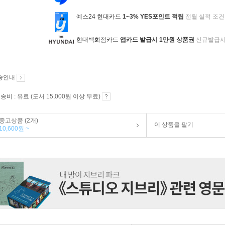
예스24 현대카드
1~3% YES포인트 적립
전월 실적 조건
현대백화점카드
앱카드 발급시 1만원 상품권
신규발급
송안내
송비 : 유료 (도서 15,000원 이상 무료)
중고상품 (2개)
이 상품을 팔기
10,600원 ~