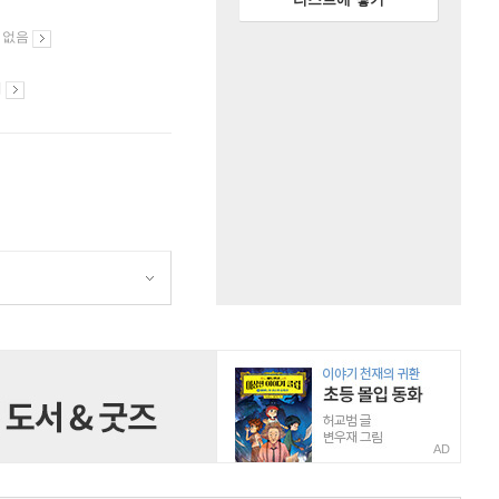
 없음
시
AD