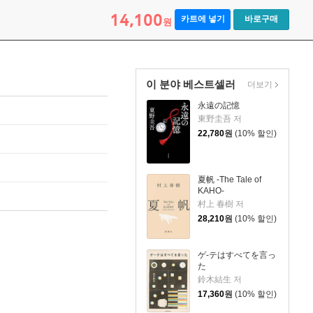
14,100
카트에 넣기
바로구매
원
이 분야 베스트셀러
더보기
永遠の記憶
東野圭吾 저
22,780
원
(10% 할인)
夏帆 -The Tale of
KAHO-
村上 春樹 저
28,210
원
(10% 할인)
ゲ-テはすべてを言っ
た
鈴木結生 저
17,360
원
(10% 할인)