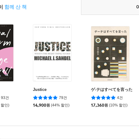
들이
함께 산 책
Justice
ゲ-テはすべてを言った
93건
79건
4건
 할인)
14,900
원
(44% 할인)
17,360
원
(10% 할인)