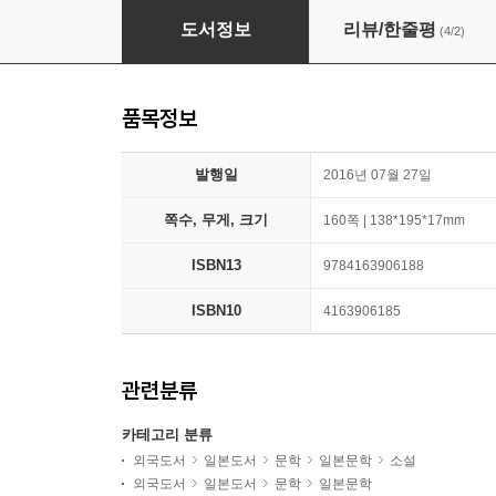
コンビニ人間
도서정보
리뷰/한줄평
(4/2)
품목정보
발행일
2016년 07월 27일
쪽수, 무게, 크기
160쪽 | 138*195*17mm
ISBN13
9784163906188
ISBN10
4163906185
관련분류
카테고리 분류
외국도서
일본도서
문학
일본문학
소설
외국도서
일본도서
문학
일본문학