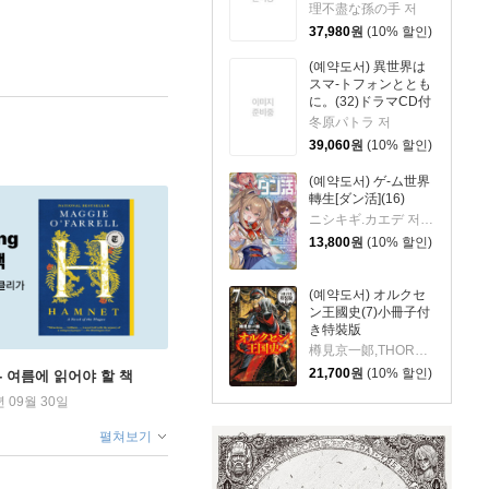
理不盡な孫の手 저
37,980
원
(10% 할인)
(예약도서) 異世界は
スマ-トフォンととも
に。(32)ドラマCD付
き特裝版
冬原パトラ 저
39,060
원
(10% 할인)
(예약도서) ゲ-ム世界
轉生[ダン活](16)
ニシキギ.カエデ 저/ 朱里 그림
13,800
원
(10% 할인)
(예약도서) オルクセ
ン王國史(7)小冊子付
き特裝版
樽見京一郞,THORES柴本 저
21,700
원
(10% 할인)
ng - 여름에 읽어야 할 책
년 09월 30일
펼쳐보기