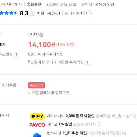
라타 사야카
저
文藝春秋
2016년 07월 27일
번역서 :
편의점 인간
8.3
회원리뷰(
6
건)
판매지수 198
가
15,670원
14,100
원
매가
(10% 할인)
ES포인트
0원 + 마니아추가적립
5만원이상 구매 시 2천원 추가적립
가혜택쿠폰
쿠폰받기
주문금액대별 할인쿠폰
제혜택
카카오페이
2,000원 즉시할인
일 400건, 4만원 이상
페이코
1% 할인
포인트 결제시
토스페이
1만P 추첨 적립
+ 생애첫결제 3천원