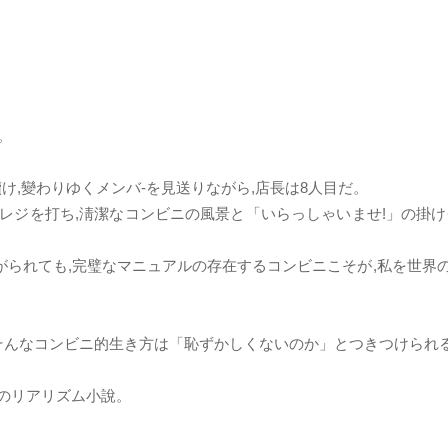
。
け,變わりゆくメンバ-を見送りながら,店長は8人目だ。
レジを打ち,淸潔なコンビニの風景と「いらっしゃいませ!」の掛け
られても,完璧なマニュアルの存在するコンビニこそが,私を世界
,そんなコンビニ的生き方は「恥ずかしくないのか」とつきつけられ
のリアリズム小說。