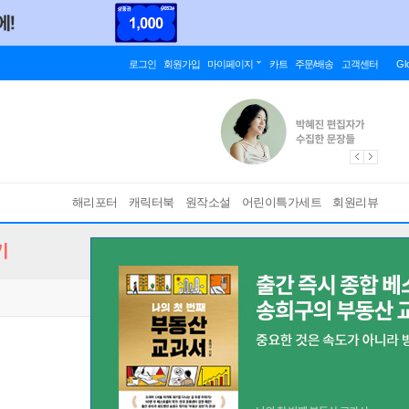
로그인
회원가입
마이페이지
카트
주문/배송
고객센터
Gl
해리포터
캐릭터북
원작소설
어린이특가세트
회원리뷰
기