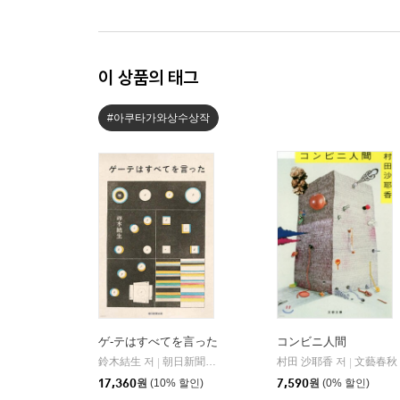
이 상품의 태그
#아쿠타가와상수상작
ゲ-テはすべてを言った
コンビニ人間
鈴木結生 저
朝日新聞出版
村田 沙耶香 저
文藝春秋
|
|
17,360
원
(10% 할인)
7,590
원
(0% 할인)