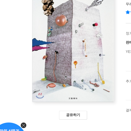
무
정
판
Y
추
결
공유하기