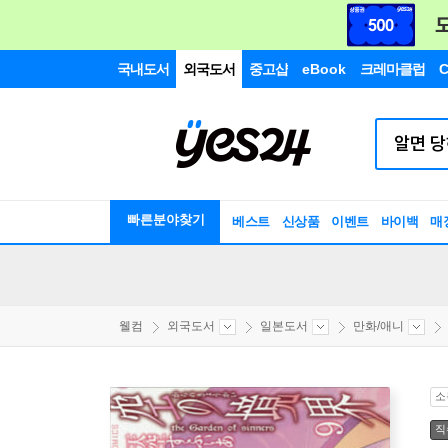
국내도서
외국도서
중고샵
eBook
크레마클럽
C
빠른분야찾기
베스트
신상품
이벤트
바이백
매
웰컴
외국도서
일본도서
만화/애니
소
직