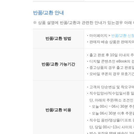
반품/교환 안내
※ 상품 설명에 반품/교환과 관련한 안내가 있는경우 아래 
마이페이지 >
반품/교환 신청
반품/교환 방법
판매자 배송 상품은 판매자와
출고 완료 후 10일 이내의 
디지털 콘텐츠인 eBook의 
반품/교환 가능기간
중고상품의 경우 출고 완료일
모바일 쿠폰의 경우 유효기간(
고객의 단순변심 및 착오구
직수입양서/직수입일서중 일
단, 아래의 주문/취소 조건인
오늘 00시 ~ 06시 30분 
반품/교환 비용
오늘 06시 30분 이후 주문
직수입 음반/영상물/기프트 
단, 당일 00시~13시 사이
박스 포장은 택배 배송이 가