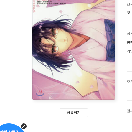
텐
첫
정
판
Y
추
결
공유하기