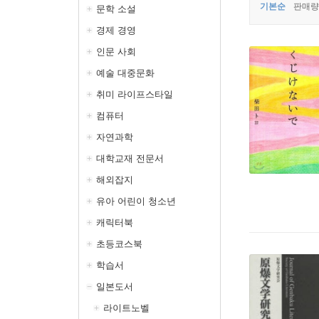
기본순
판매량
문학 소설
경제 경영
인문 사회
예술 대중문화
취미 라이프스타일
컴퓨터
자연과학
대학교재 전문서
해외잡지
유아 어린이 청소년
캐릭터북
초등코스북
학습서
일본도서
라이트노벨