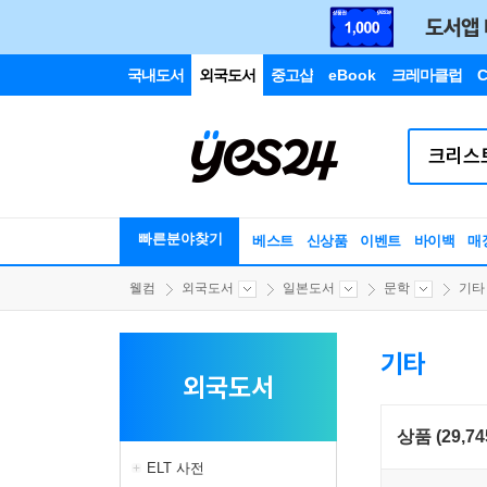
국내도서
외국도서
중고샵
eBook
크레마클럽
C
빠른분야찾기
베스트
신상품
이벤트
바이백
매
웰컴
외국도서
일본도서
문학
기타
기타
외국도서
상품 (29,74
ELT 사전