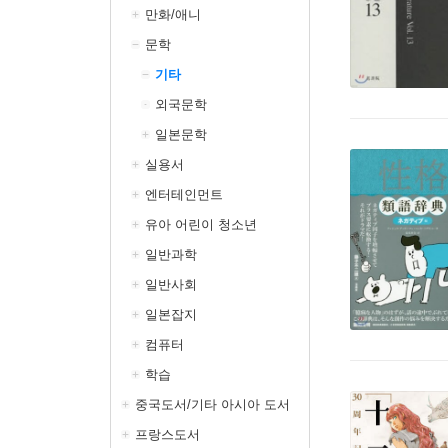
만화/애니
문학
기타
외국문학
일본문학
실용서
엔터테인먼트
유아 어린이 청소년
일반과학
일반사회
일본잡지
컴퓨터
학습
중국도서/기타 아시아 도서
프랑스도서