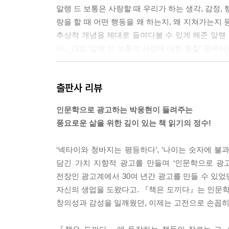
알랭 드 보통은 사랑할 때 우리가 하는 생각, 감정,
꽃 하나에서도 ‘감동’하고 ‘느낄 수’ 있었기 때문
랑을 할 때 어떤 행동을 왜 하는지, 왜 지쳐가는지 
행복하며, 풍요로워지는 것이라고 하자. 그렇다면 
추상적 개념을 제대로 들여다볼 수 있게 해준 알랭 
순간의 행복을 발견하지 못하면 삶은 피폐해진다. 
다. _(3강 ‘알랭 드 보통의 사랑에 대한 통찰’ 중에서)
그러기 위해서는 훈련이 필요하고, 그때 필요한 것이 
다르게 보기란 결코 쉬운 일이 아니다. 우리에게
지중해는 이렇게 견딜 수 없는 햇살과 함께하는 곳
시선으로 바라보고, 우리의 얼어붙은 감수성을 도끼
출판사 리뷰
데, 내리쬐는 햇살 덕에 기온은 높지만 습도가 낮아
먹고살기 위해 생을 바칠 필요가 없는 사람들이 바
그는 이 책에서 그에게 '울림'을 줬던 책들을 소개한
인문학으로 광고하는 박웅현이 들려주는
슬픈 사람들입니다. 그 찬란한 축복의 나날이 사라
또한, 시간이라는 시련을 견뎌낸 고전들의 훌륭함에
풍요로운 삶을 위한 깊이 있는 책 읽기의 정수!
요. _(4강 ‘햇살의 철학, 지중해의 문학’ 중에서)
이런 작품들에 어떤 식으로 감동받았는지를 듣고 나
느껴진다.
‘넥타이와 청바지는 평등하다’, ‘나이는 숫자에 불과하
우선 이 책과 저의 인연을 먼저 말씀드리자면 이 강의
담긴 가치 지향적 광고를 만들며 ‘인문학으로 광
9장이었는데, 얼마 전 한 번 더 읽고 추가했더니 3
내가 가장 좋아하는 작가 중 한 명인 알랭 드 보통은 
전장인 광고계에서 30여 년간 광고를 만들 수 있었
입니다. (…) 성과 사랑, 정치와 역사, 신학과 철학
건축은 예전의 그것과는 확실히 다른 것이었다. 연애
자신의 생업을 도왔다고. 『책은 도끼다』는 인문
볍지 않은 사랑, 참을 수 없는 존재의 가벼움’ 중에서
때마다 그의 문장은 다르게 다가온다. 우리의 정신
창의성과 감성을 일깨웠던, 이제는 고전으로 손꼽
나면 그 전에는 무심히 지나쳤던 것들이 이 레이더에
모든 인생은 전인미답이에요. 비슷할지언정 어떤 인
같다.