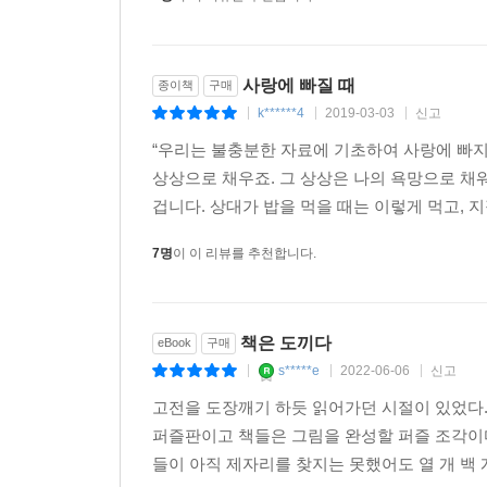
사랑에 빠질 때
종이책
구매
k******4
2019-03-03
신고
|
|
|
“우리는 불충분한 자료에 기초하여 사랑에 빠지
상상으로 채우죠. 그 상상은 나의 욕망으로 채
겁니다. 상대가 밥을 먹을 때는 이렇게 먹고, 지
7명
이 이 리뷰를 추천합니다.
책은 도끼다
eBook
구매
s*****e
2022-06-06
신고
|
|
|
고전을 도장깨기 하듯 읽어가던 시절이 있었다. 
퍼즐판이고 책들은 그림을 완성할 퍼즐 조각이다
들이 아직 제자리를 찾지는 못했어도 열 개 백 