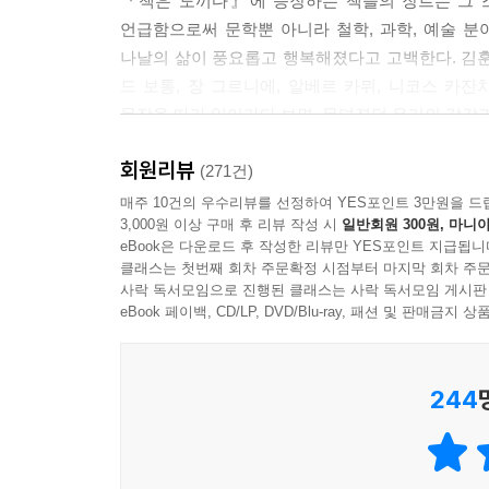
『책은 도끼다』에 등장하는 책들의 장르는 그 스
상태를 모르거든요. 이게 사랑인가? 질투인가? 미
언급함으로써 문학뿐 아니라 철학, 과학, 예술 
소한 길을 잃지는 않을 거예요. 남편이 아닌 다른 
이것도 저것도 그것도 다 느껴봤고, 해봤고, 가봤고
나날의 삶이 풍요롭고 행복해졌다고 고백한다. 김훈, 
된 지도처럼 보편적인 인간의 심리를 잔인할 정도로 
다르지 않을 거라는 생각이 풍요로워질 수 있는 
드 보통, 장 그르니에, 알베르 카뮈, 니코스 
서)
한다. 그거 세워서 뭐해? 라는 생각을 누르고 
문장을 따라 읽어가다 보면, 무뎌졌던 우리의 감각과
방법론에 의심이 들 때마다 삶의 지표가 될 수 있는
깨달음이 깨달음으로 끝나지 않기 위해서는 살면서
회원리뷰
“내가 읽은 책들은 나의 도끼였다. 나의 얼어붙
(271건)
이 아닐까 싶습니다. 물론 좋은 책이어야 합니다. 
지금 이 순간 내가 마시는 커피가, 듣는 음악이, 
남겼다. 어찌 있겠는가? 한 줄 한 줄 읽을 때마다 쩌
매주 10건의 우수리뷰를 선정하여 YES포인트 3만원을 드
아까운 글들도 주변에 많이 있습니다. 점수의 삶을
관찰하고, 사색하고, 책을 읽으며, 나만의 시선을 길
3,000원 이상 구매 후 리뷰 작성 시
일반회원 300원, 마니아
합니다. _(7강 ‘삶의 속도를 늦추고 바라보다’ 중에서
많은 훈련을 통해야만 가능하다는 것도.
eBook은 다운로드 후 작성한 리뷰만 YES포인트 지급됩니
“책은 얼어붙은 감수성을 깨는 도끼가 돼야 한다.”
클래스는 첫번째 회차 주문확정 시점부터 마지막 회차 주문
--- 본문 중에서
사락 독서모임으로 진행된 클래스는 사락 독서모임 게시판
박웅현만의 들여다보기 독법으로 발견해낸
eBook 페이백, CD/LP, DVD/Blu-ray, 패션 및 판매금
얼어붙은 감수성을 깨뜨리는 우리 시대의 ‘도끼’들
244
이 책은 2011년 2월부터 그해 6월까지 약 4개월 
토대로 만들어졌다. 강독회를 진행해나가는 동안 저
읽기를 통해 얻은 감동과 새로운 시선이 자신이 하