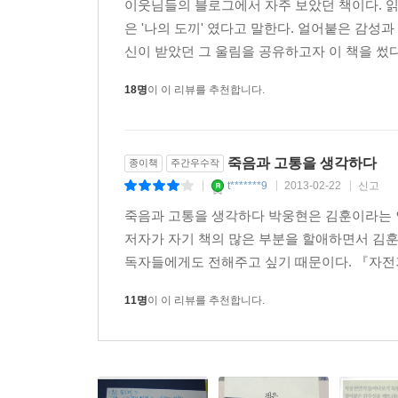
이웃님들의 블로그에서 자주 보았던 책이다. 읽
- 국립중앙도서관 추천 도서
은 '나의 도끼' 였다고 말한다. 얼어붙은 감성
- 서울도서관 대출 순위 3년 연속 TOP 10 (2015~20
신이 받았던 그 울림을 공유하고자 이 책을 썼다고
- 네이버 선정 오늘의 책
- 대한출판문화협회 선정 올해의 청소년 도서
18명
이 이 리뷰를 추천합니다.
- LG, 기업은행 등 대기업 임직원 추천 도서
『책은 도끼다』에 쏟아진 언론의 찬사!
죽음과 고통을 생각하다
종이책
주간우수작
t*******9
2013-02-22
신고
|
|
|
일반인이 인문학에 쉽게 접근하도록 도왔던 이 책은 출
죽음과 고통을 생각하다 박웅현은 김훈이라는 
분석 기사 중)
저자가 자기 책의 많은 부분을 할애하면서 김훈
독자들에게도 전해주고 싶기 때문이다. 『자전
책을 읽을 때 ‘한 문장 한 문장 꼭꼭 눌러 읽는다
사봐야겠다고 마음먹게 한다. 이 모두가 카피라이터
11명
이 이 리뷰를 추천합니다.
대부분의 책에 대한 책들이 많이 읽기, 다양하게 
중요하다고 강조한다. 저자는 독서의 궁극적인 목표
깊게 보고 느끼라고 제안한다. 뛰어난 광고인의 능력