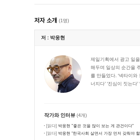
7강 삶의 속도를 늦추고 바라보다
저자 소개
(1명)
- 오주석, 『오주석의 옛 그림 읽기의 즐거움 1, 2』
- 손철주, 『인생이 그림 같다』
저 :
박웅현
- 법정, 『살아 있는 것들은 다 행복하라』
- 프리초프 카프라, 『현대 물리학과 동양사상』
- 한형조, 『붓다의 치명적 농담』
제일기획에서 광고 일을 
해두며 일상의 순간을 
강의실을 나서며
를 만들었다. ‘넥타이와 
너지다’ ‘진심이 짓는다’
작가와 인터뷰
(4개)
[읽다]
박웅현 "좋은 것을 많이 보는 게 관건이다"
[읽다]
박웅현 “한국사회 살면서 가장 먼저 갖춰야 할 