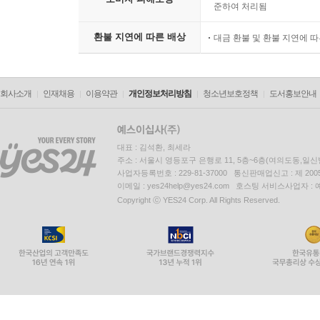
준하여 처리됨
환불 지연에 따른 배상
대금 환불 및 환불 지연에 
회사소개
인재채용
이용약관
개인정보처리방침
청소년보호정책
도서홍보안내
대표 : 김석환, 최세라
주소 : 서울시 영등포구 은행로 11, 5층~6층(여의도동,일신
사업자등록번호 : 229-81-37000 통신판매업신고 : 제 200
이메일 : yes24help@yes24.com 호스팅 서비스사업자 :
Copyright ⓒ YES24 Corp. All Rights Reserved.