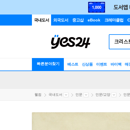
국내도서
외국도서
중고샵
eBook
크레마클럽
C
빠른분야찾기
베스트
신상품
이벤트
바이백
매
웰컴
국내도서
인문
인문/교양
인