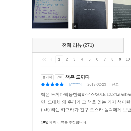
『책은 도끼다』는 대한민국 광고계를 대표하며 
책이다. 아이디어를 전파, 창의력을 안테나에 비유
안테나를 가지는 방법임을 설득력 있게 전달한다. _
4
4
전체 리뷰
(271)
1
2
3
4
5
6
7
8
9
10
책은 도끼다
종이책
구매
k******4
2019-02-23
신고
|
|
|
책은 도끼다박웅현북하우스/2018.12.24.san
면, 도대체 왜 우리가 그 책을 읽는 거지 책이
(p.6)”라는 카프카가 친구 오스카 폴락에게 보
10명
이 이 리뷰를 추천합니다.