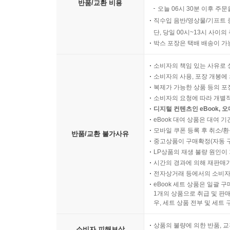
반품/교환 비용
오늘 06시 30분 이후 주문
직수입 음반/영상물/기프트 
단, 당일 00시~13시 사이
박스 포장은 택배 배송이 가
소비자의 책임 있는 사유로 
소비자의 사용, 포장 개봉에 
복제가 가능한 상품 등의 포장을 
소비자의 요청에 따라 개별
디지털 컨텐츠인 eBook, 
eBook 대여 상품은 대여 기
모바일 쿠폰 등록 후 취소/환
반품/교환 불가사유
중고상품이 구매확정(자동 
LP상품의 재생 불량 원인이 기
시간의 경과에 의해 재판매가
전자상거래 등에서의 소비자
eBook 세트 상품은 일괄 
1개의 상품으로 취급 및 판매
우, 세트 상품 전부 및 세트
상품의 불량에 의한 반품, 교
소비자 피해보상