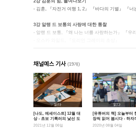
2강 김훈의 힘, 들여다보기
- 김훈, 『자전거 여행 1, 2』 『바다의 기별』 
3강 알랭 드 보통의 사랑에 대한 통찰
- 알랭 드 보통, 『왜 나는 너를 사랑하는가』 
- 오스카 와일드, 『도리언 그레이의 초상』
4강 햇살의 철학, 지중해의 문학
채널예스 기사
- 김화영, 『시간의 파도로 지은 성』
(19개)
- 니코스 카잔차키스, 『그리스인 조르바』
- 알베르 카뮈, 『이방인』
- 장 그르니에, 『섬』
5강 결코 가볍지 않은 사랑, 참을 수 없는 존재의 
읽다
읽다
- 밀란 쿤데라, 『참을 수 없는 존재의 가벼움』
[나도, 에세이스트] 12월 대
[유튜버의 책] 오늘부터 
상 - 초보 기록러의 낯선 도
장씩 읽어 봅시다 - 하자
시 산책기
편
2021년 12월 06일
2020년 08월 04일
6장 불안과 외로움에서 당신을 지켜주리니, 안나 
- 레프 톨스토이, 『안나 카레니나 1, 2, 3』