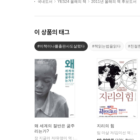
국내도서
YES24 올해의 책
2011년 올해의 책 후보도서
이 상품의 태그
#이책이나를출판사도살렸다
#책읽는법을읽다
#친절
왜 세계의 절반은 굶주
지리의 힘
리는가?
팀 마샬 저/김미선 역
사
|
장 지글러 저/유영미 역
갈라파고스
|