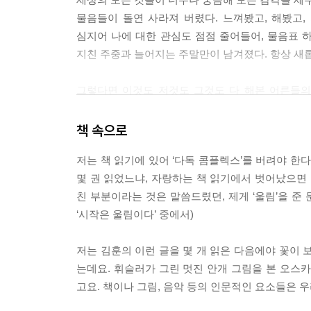
물음들이 돌연 사라져 버렸다. 느껴봤고, 해봤고, 
심지어 나에 대한 관심도 점점 줄어들어, 물음표 하
지친 주중과 늘어지는 주말만이 남겨졌다. 항상 새롭고
그렇다면 이것도 저것도 그것도 다 해본 어른들의 
지쳐버린 이 불쌍한 영혼들을 구제할 수 있는 방법은
책 속으로
그 때, 이 책이 내 멍청한 무기력함을 깨부쉈다.
저는 책 읽기에 있어 ‘다독 콤플렉스’를 버려야 한
것’이라는 카프카의 말을 인용한 이 책은 제목 그대
몇 권 읽었느냐, 자랑하는 책 읽기에서 벗어났으면 
친 부분이라는 것은 말씀드렸던, 제게 ‘울림’을 준
7년 전 나는, 그의 강의를 손꼽아 기다리던 광고
‘시작은 울림이다’ 중에서)
누구나 생각할 수 있지만 아무나 표현할 수 없는 ‘
주위의 사소한 것들을 다른 시선으로 보는 습관을 
저는 김훈의 이런 글을 몇 개 읽은 다음에야 꽃이 
주 수업이 끝나고 나면 알 수 없는 기대감으로 마
는데요. 휘슬러가 그린 멋진 안개 그림을 본 오스
화사하고 향기로웠다.
고요. 책이나 그림, 음악 등의 인문적인 요소들은 우
지금에 와서 돌이켜보니 그 ‘알 수 없던’ 기대감은 