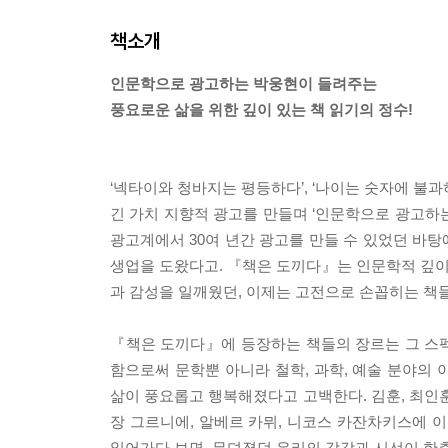
책소개
인문학으로 광고하는 박웅현이 들려주는
풍요로운 삶을 위한 깊이 있는 책 읽기의 정수!
‘넥타이와 청바지는 평등하다’, ‘나이는 숫자에 불과하
긴 가치 지향적 광고를 만들며 ‘인문학으로 광고하
광고계에서 30여 년간 광고를 만들 수 있었던 바탕
생업을 도왔다고. 『책은 도끼다』는 인문학적 깊
과 감성을 일깨웠던, 이제는 고전으로 손꼽히는 책
『책은 도끼다』에 등장하는 책들의 장르는 그 스펙트
함으로써 문학뿐 아니라 철학, 과학, 예술 분야의
삶이 풍요롭고 행복해졌다고 고백한다. 김훈, 최인훈,
장 그르니에, 알베르 카뮈, 니코스 카잔차키스에
읽어가다 보면, 무뎌졌던 우리의 감각과 시선이 한층