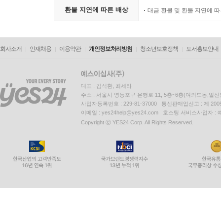
환불 지연에 따른 배상
대금 환불 및 환불 지연에 
회사소개
인재채용
이용약관
개인정보처리방침
청소년보호정책
도서홍보안내
대표 : 김석환, 최세라
주소 : 서울시 영등포구 은행로 11, 5층~6층(여의도동,일신
사업자등록번호 : 229-81-37000 통신판매업신고 : 제 200
이메일 : yes24help@yes24.com 호스팅 서비스사업자 :
Copyright ⓒ YES24 Corp. All Rights Reserved.