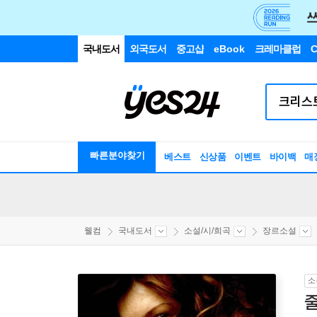
국내도서
외국도서
중고샵
eBook
크레마클럽
C
빠른분야찾기
베스트
신상품
이벤트
바이백
매
웰컴
국내도서
소설/시/희곡
장르소설
소
줄