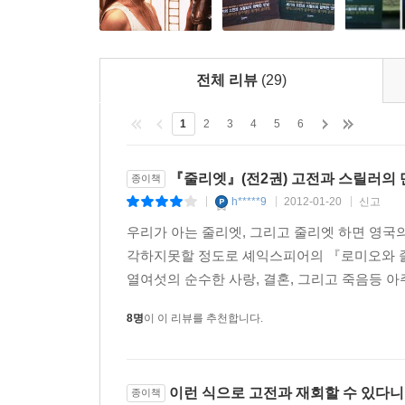
화가 마에스트로 등 실존인물 등장, 팔리오 전통 말
600년 전의 이탈리아 시에나, 생생하게 부활하다
《줄리엣》의 또 다른 묘미는 바로 600년 전 이
전체 리뷰
(29)
미로처럼 구불구불한 골목?, 역동적인 이야기 흐
만자 타워 등 실제 시에나의 생생한 풍경을 배경으
1
2
3
4
5
6
카타리나는 로렌조 수사의 영혼을 위로하고, 화가
『줄리엣』(전2권) 고전과 스릴러의 
종이책
역사적 사실에 모험과 스릴을 더하며, 고전의 아우
h*****9
2012-01-20
신고
|
|
|
수 있는 모든 가능성을 보여주었다는 찬사를 받은 
우리가 아는 줄리엣, 그리고 줄리엣 하면 영
각하지못할 정도로 셰익스피어의 『로미오와 줄
《줄리엣》은 셰익스피어의 고전에 대한 당신의 견
열여섯의 순수한 사랑, 결혼, 그리고 죽음등 아
이 소설은 비극과 서사 로맨스 사이에서 당신의 심장
8명
이 이 리뷰를 추천합니다.
어두운 골목, 희미한 구릉 도시, 비밀 문서와 숨겨
보여줄 수 있는 모든 것을 담았다, -캐서린 네빌
이런 식으로 고전과 재회할 수 있다니
종이책
세기적 연인의 비극적 러브스토리에 놀랄 만한 역