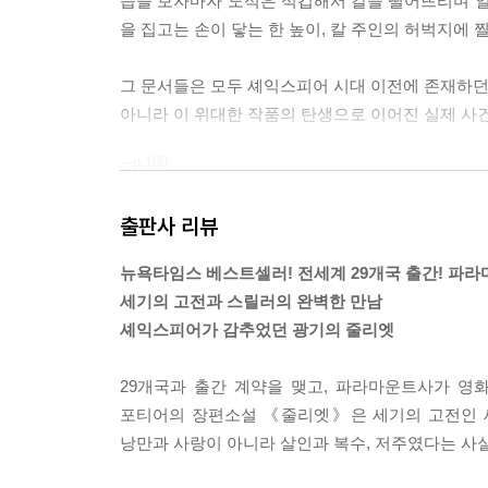
습을 보자마자 도적은 식겁해서 칼을 떨어뜨리며 얼
을 집고는 손이 닿는 한 높이, 칼 주인의 허벅지에 찔러 
그 문서들은 모두 셰익스피어 시대 이전에 존재하던
아니라 이 위대한 작품의 탄생으로 이어진 실제 사
---p.100
출판사 리뷰
뉴욕타임스 베스트셀러! 전세계 29개국 출간! 파
세기의 고전과 스릴러의 완벽한 만남
셰익스피어가 감추었던 광기의 줄리엣
29개국과 출간 계약을 맺고, 파라마운트사가 
포티어의 장편소설 《줄리엣》은 세기의 고전인 
낭만과 사랑이 아니라 살인과 복수, 저주였다는 사