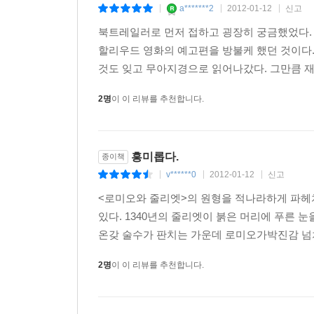
a*******2
2012-01-12
신고
|
|
|
현대의 시에나가 유려하게 그려진다. 이보다 더 훌륭
북트레일러로 먼저 접하고 굉장히 궁금했었다.
대범한 상상력, 훌륭한 구성, 아름다운 묘사, 이
할리우드 영화의 예고편을 방불케 했던 것이다.
것이다. - 수잔 브릴랜드
것도 잊고 무아지경으로 읽어나갔다. 그만큼 재
2명
이 이 리뷰를 추천합니다.
독창적이고 흥미로운 스릴 넘치는 이야기가 책장을 넘
근래 보기 드문 수작! 나는 완전히 반해 버렸다. -사
흥미롭다.
종이책
v******0
2012-01-12
신고
|
|
|
<로미오와 줄리엣>의 원형을 적나라하게 파헤
있다. 1340년의 줄리엣이 붉은 머리에 푸른 
온갖 술수가 판치는 가운데 로미오가박진감 넘치는
2명
이 이 리뷰를 추천합니다.