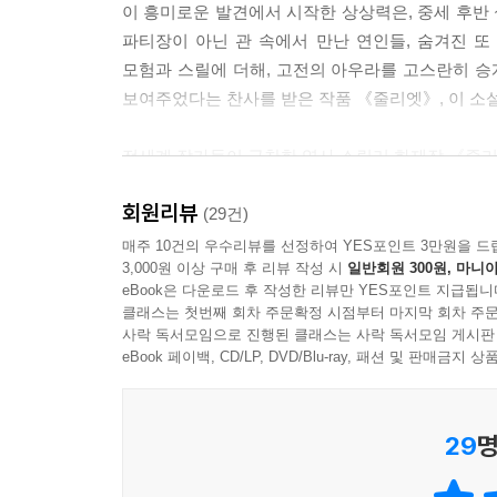
이 흥미로운 발견에서 시작한 상상력은, 중세 후반
파티장이 아닌 관 속에서 만난 연인들, 숨겨진 또 
모험과 스릴에 더해, 고전의 아우라를 고스란히 승
보여주었다는 찬사를 받은 작품 《줄리엣》, 이 소
전세계 작가들이 극찬한 역사 스릴러 화제작 《줄리
29개국과 출간 계약을 맺고, 파라마운트사가 
회원리뷰
포티어의 이 소설은 제이미 포드, 캐서린 네빌,
(29건)
불어넣었다’, ‘소설이 보여줄 수 있는 모든 것을 
매주 10건의 우수리뷰를 선정하여 YES포인트 3만원을 드
3,000원 이상 구매 후 리뷰 작성 시
일반회원 300원, 마니아
만나보자.
eBook은 다운로드 후 작성한 리뷰만 YES포인트 지급됩니
클래스는 첫번째 회차 주문확정 시점부터 마지막 회차 주문
앤 포티어, 단 한 권의 소설로 셰익스피어의 라이벌
사락 독서모임으로 진행된 클래스는 사락 독서모임 게시판
덴마크 출신 앤 포티어의 장편소설 《줄리엣》은 
eBook 페이백, CD/LP, DVD/Blu-ray, 패션 및 판매금
그 실체가 낭만과 사랑이 아니라 살인과 복수, 
포티어는 바로 이 이야기를 소설로 써, 「로미오
29
명
하고자 했다. 이후 5년 간 시에나에 실재했던 두 
기록보관소에서의 자료조사와 집필 끝에 「줄리엣」을