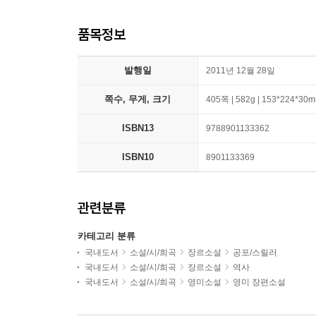
품목정보
발행일
2011년 12월 28일
쪽수, 무게, 크기
405쪽 | 582g | 153*224*30
ISBN13
9788901133362
ISBN10
8901133369
관련분류
카테고리 분류
국내도서
소설/시/희곡
장르소설
공포/스릴러
국내도서
소설/시/희곡
장르소설
역사
국내도서
소설/시/희곡
영미소설
영미 장편소설