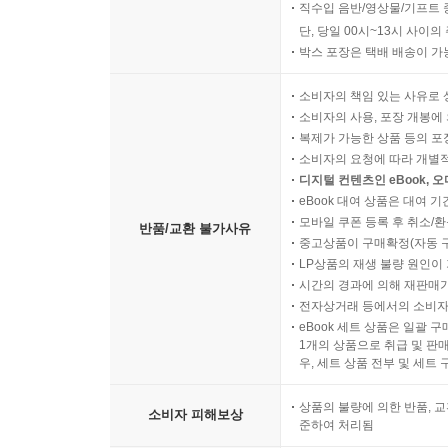
직수입 음반/영상물/기프트 
단, 당일 00시~13시 사이
박스 포장은 택배 배송이 가
소비자의 책임 있는 사유로 
소비자의 사용, 포장 개봉에 
복제가 가능한 상품 등의 포장을 
소비자의 요청에 따라 개별
디지털 컨텐츠인 eBook, 
eBook 대여 상품은 대여 기
모바일 쿠폰 등록 후 취소/환
반품/교환 불가사유
중고상품이 구매확정(자동 
LP상품의 재생 불량 원인이 기
시간의 경과에 의해 재판매가
전자상거래 등에서의 소비자
eBook 세트 상품은 일괄 
1개의 상품으로 취급 및 판매
우, 세트 상품 전부 및 세트
상품의 불량에 의한 반품, 교
소비자 피해보상
준하여 처리됨