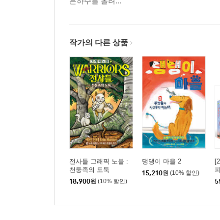
은하수를 올려...
작가의 다른 상품
전사들 그래픽 노블 :
댕댕이 마을 2
[
천둥족의 도둑
피
15,210
원
(10% 할인)
18,900
원
(10% 할인)
5