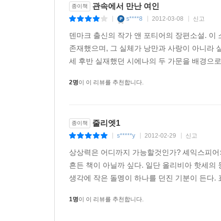
관속에서 만난 여인
종이책
s****8
2012-03-08
신고
|
|
|
덴마크 출신의 작가 앤 포티어의 장편소설. 이
존재했으며, 그 실체가 낭만과 사랑이 아니라 
세 후반 실재했던 시에나의 두 가문을 배경으로 
2명
이 이 리뷰를 추천합니다.
줄리엣1
종이책
s*****y
2012-02-29
신고
|
|
|
상상력은 어디까지 가능할것인가? 셰익스피어의
흔든 책이 아닐까 싶다. 일단 올리비아 핫세
생각에 작은 돌멩이 하나를 던진 기분이 든다. 
1명
이 이 리뷰를 추천합니다.