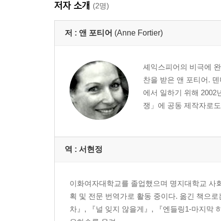
저자 소개
(2명)
저 :
앤 포티어
(Anne Fortier)
셰익스피어의 비극에 완
찬을 받은 앤 포티어. 
에서 일하기 위해 200
쟁」에 공동 제작자로도 참
역 :
서현정
이화여자대학교를 졸업했으며 명지대학교 사회
획 및 전문 번역가로 활동 중이다. 옮긴 책으로는
차』, 『널 잊지 않을게』, 『엔들링1-마지막 하