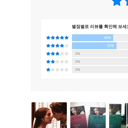
셰익스피어가 감추었던 광기의 줄리엣
「로미오와 줄리엣」의 원형이 생생하게 되살아나
「로미오와 줄리엣」의 원형은 낭만과 사랑이 아
별점별로 리뷰를 확인해 보세
시에나의 두 가문을 배경으로 치명적이고 매력적인 
48%
관 속이었다. 가족을 학살한 자에게 복수를 다짐
로미오. 줄리엣은 자신을 해치려는 자에게는 거침
52%
셰익스피어보다 한 세기 전에 쓰여졌던 「로미오와
0%
0%
1340년의 줄리엣과 현대의 줄리엣
0%
600년의 시간을 두고 동시에 펼쳐지는 숨막히는 여
2000년 어느 날, 스물다섯 살 줄리는 유언장을
오래된 물건들이 있었다. 오래된 편지와 십자가 
톨로메이’라는 이름을 발견하고는 밤낮을 잊은 
자신이었다는 것을 깨닫고는 혼란에 빠진다. 오래
시에나 지하 어디엔가 감춰진 줄리에타의 무덤을 
느낌을 받는다. 600년의 시간 사이에서 공존하는 두