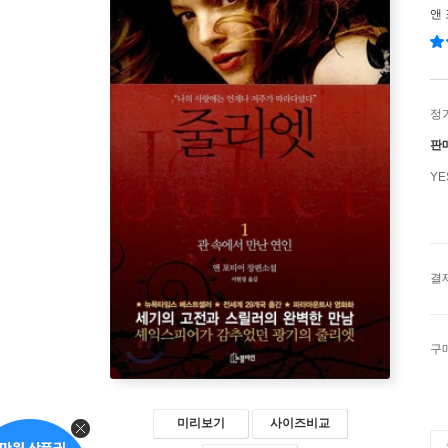
앤
정
판
Y
결
구
미리보기
사이즈비교