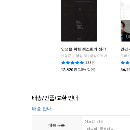
인생을 위한 최소한의 생각
인간 
신영준,고영성 저
상상스퀘어
로버트
|
183건
17,820
원
(10% 할인)
34,2
배송/반품/교환 안내
배송 안내
예스24 배송
배송 구분
배송비 : 무료배송