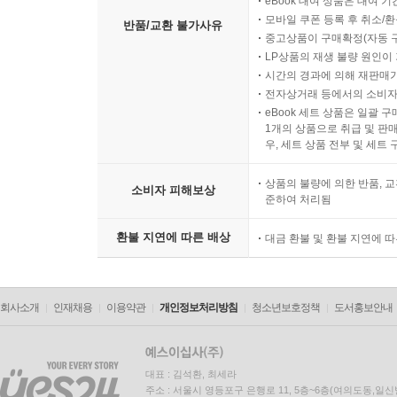
eBook 대여 상품은 대여 기
모바일 쿠폰 등록 후 취소/환
반품/교환 불가사유
중고상품이 구매확정(자동 
LP상품의 재생 불량 원인이 기
시간의 경과에 의해 재판매가
전자상거래 등에서의 소비자
eBook 세트 상품은 일괄 
1개의 상품으로 취급 및 판매
우, 세트 상품 전부 및 세트
상품의 불량에 의한 반품, 교
소비자 피해보상
준하여 처리됨
환불 지연에 따른 배상
대금 환불 및 환불 지연에 
회사소개
인재채용
이용약관
개인정보처리방침
청소년보호정책
도서홍보안내
대표 : 김석환, 최세라
주소 : 서울시 영등포구 은행로 11, 5층~6층(여의도동,일신