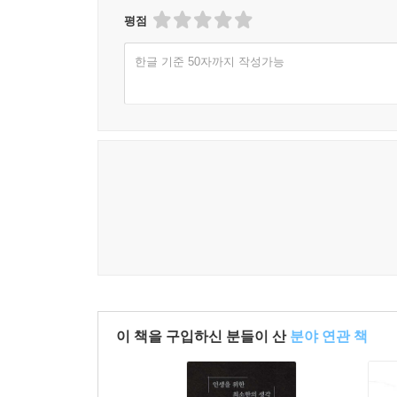
평점
저자는 여전히 자신의 이야기를 단순히 하나의 의견으
한글 기준 50자까지 작성가능
시시한 것이 아니”기 때문에 “내 안에 무엇이 있
시간이 얼마나 흐르든 풍요롭고 행복한 인생을 위해서
“인생은 내가 생각한 방향으로 흘러가지 않는다. 하
순간순간에 집중할 일이다.” - 254쪽
이 책을 구입하신 분들이 산
분야 연관 책