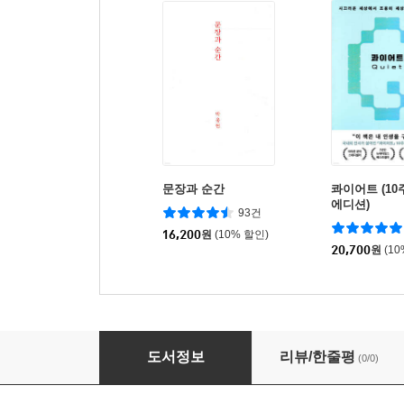
문장과 순간
콰이어트 (1
에디션)
93건
16,200
원
(10% 할인)
20,700
원
(1
여덟 단어 (큰글자도서)
도서정보
리뷰/한줄평
(0/0)