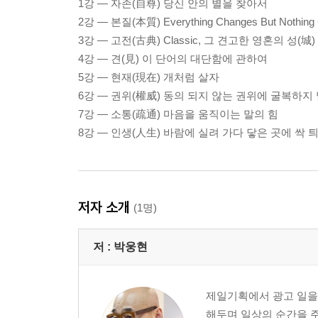
1강 ― 자존(自尊) 당신 안의 별을 찾아서
2강 ― 본질(本質) Everything Changes But Nothing
3강 ― 고전(古典) Classic, 그 견고한 영혼의 성(城)
4강 ― 견(見) 이 단어의 대단함에 관하여
5강 ― 현재(現在) 개처럼 살자
6강 ― 권위(權威) 동의 되지 않는 권위에 굴복하
7강 ― 소통(疏通) 마음을 움직이는 말의 힘
8강 ― 인생(人生) 바람에 실려 가다 닿은 곳에 싹
저자 소개
(1명)
저 :
박웅현
제일기획에서 광고 일을 
해두며 일상의 순간을 