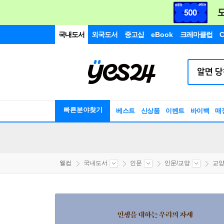
국내도서
외국도서
중고샵
eBook
크레마클럽
C
빠른분야찾기
베스트
신상품
이벤트
바이백
매
웰컴
국내도서
인문
인문/교양
교양