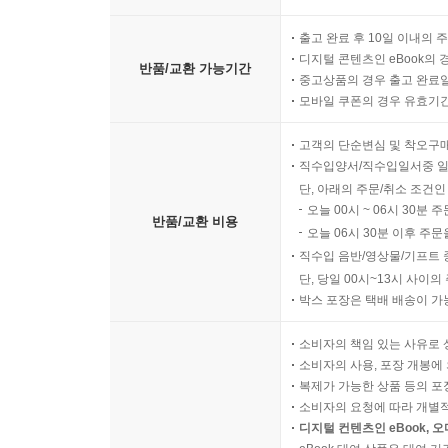
출고 완료 후 10일 이내의 
디지털 콘텐츠인 eBook의 
반품/교환 가능기간
중고상품의 경우 출고 완료일
모바일 쿠폰의 경우 유효기간(
고객의 단순변심 및 착오구
직수입양서/직수입일서중 일
단, 아래의 주문/취소 조건인
오늘 00시 ~ 06시 30분 
반품/교환 비용
오늘 06시 30분 이후 주문
직수입 음반/영상물/기프트 
단, 당일 00시~13시 사이
박스 포장은 택배 배송이 가
소비자의 책임 있는 사유로 
소비자의 사용, 포장 개봉에 
복제가 가능한 상품 등의 포장을 
소비자의 요청에 따라 개별
디지털 컨텐츠인 eBook, 