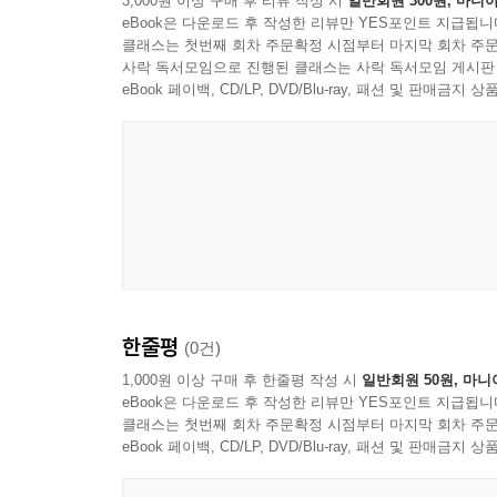
3,000원 이상 구매 후 리뷰 작성 시
일반회원 300원, 마니아
생이나 같습니다.
eBook은 다운로드 후 작성한 리뷰만 YES포인트 지급됩니
“답은 바로 지금, 여기 내 인생에 있습니다.” (43쪽)
--- p.241
클래스는 첫번째 회차 주문확정 시점부터 마지막 회차 주문
“어떤 미디어 소비자이든 간에 결국 사람을 움직인다는
사락 독서모임으로 진행된 클래스는 사락 독서모임 게시판
“다른 이의 답은 내 답이 될 수 없다는 사실을 인정하
eBook 페이백, CD/LP, DVD/Blu-ray, 패션 및 판매금
모든 인생이 최선만을 선택할 수 없습니다. 저는 대
“순간순간 의미를 부여하면 내 삶은 의미 있는 삶이 되는
니다. 그런데 여러분, 제일 나은 선택을 했다고 해
“최선을 다한 인생이 아름다운 것이지 아름다운 인생이 
삶이 더 행복할 수 있습니다. 저는 차선에서 최선을
--- p.255
시간이 흘러도 여전히 유효한 여덟 단어의 힘
“모든 것은 변하지만 아무것도 변하지 않는다.
여러분, 우리 되는 대로 삽시다. 되는대로 살되, 
우리가 본질적으로 가져가야 하는 것은 무엇인가?”
수 있다고 생각하면서, 모든 답이 정답이니 아무거나
『여덟 단어』는 2013년 출간 후 모든 온라인 서
--- p.268
한줄평
(0건)
기업의 임직원 추천 도서로 손꼽혔고 다수의 지역
차고 넘치는 사랑을 받았다. 놀랄 만한 일이고 벅
1,000원 이상 구매 후 한줄평 작성 시
일반회원 50원, 마니
eBook은 다운로드 후 작성한 리뷰만 YES포인트 지급됩니
책으로 꼽는 독자가 많다. “이 책을 통해 자신을 돌아
클래스는 첫번째 회차 주문확정 시점부터 마지막 회차 주문
“자녀에게 읽히고 싶다.” “이십 대였을 때 읽었으면
eBook 페이백, CD/LP, DVD/Blu-ray, 패션 및 판매금
있으며 지금도 크고 작은 독서 모임을 통해 『여
흘러도 변치 않는 『여덟 단어』의 힘과 무게를 증