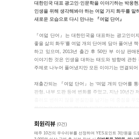
대한민국 대표 광고인·인문학을 이야기하는 박웅현
겁니다. (…) 어느 하나를 선택하고, 그 선택을 
인생을 위해 생각해봐야 하는 여덟 가지 화두를 말
--- p.162
새로운 모습으로 다시 만나는 『여덟 단어』
순간에 의미를 부여해야 합니다. 그렇지 않으면 우리
『여덟 단어』는 대한민국을 대표하는 광고인이자 
면, 찬란한 순간을 잡으세요. 자신의 선택을 옳게 
좋을 삶의 화두’를 여덟 개의 단어에 담아 풀어낸 책
겁니다. 순간에 이름을 붙여주고, 의미를 불어넣으면
하고 있으며, 2013년 출간 후 50만 부 이상
--- p.172
이야기한 것은 인생을 대하는 태도와 방향에 관한 것이었
주제로 나누어 풀어냈지만 모든 이야기는 연결되어 
옳은 게 이긴다는 걸 믿으세요. 옳은 말은 힘이 셉
든 관철해나가야 합니다. 저는 이것이 젊음을 대하는
재출간되는 『여덟 단어』는 ‘여덟 개의 단어를 통
음을 놓고 남의 기준점에 맞춰서 사는 겁니까? 노래
판형, 내부 도판 등에 변화를 주었고, 지난 10년
다.
흘러도 변하지 않을 본질만을 남기는 데 중점을 두었
--- p.195
풀어놓은 이야기의 핵심은 지금도 여전히 유효하다. 
‘세월이 흘러도 변함없이 그 가치를 인정받는 고전의
가본 적 없는 전인미답의 길을 즐기기 위해 가장 
회원리뷰
중요한 이유와 소통을 잘하는 방법’ ‘인생을 잘 살
(0건)
답이잖아요. 실수할 수밖에 없습니다. 가본 적 없는
화두다.
매주 10건의 우수리뷰를 선정하여 YES포인트 3만원을 드
세요. 나만 그런 게 아닙니다. 우리는 때로 훌륭한