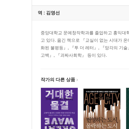
역 :
김영선
중앙대학교 문예창작학과를 졸업하고 홍익대학교
고 있다. 옮긴 책으로 『교실이 없는 시대가 온
화된 불평등』, 『투 더 레터』, 『망각의 기
고백』, 『괴짜사회학』 등이 있다.
작가의 다른 상품