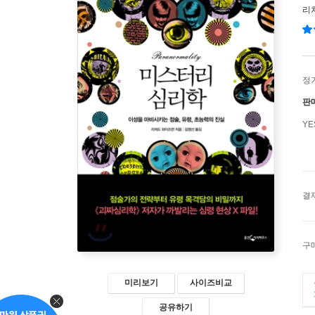
리
정
판
Y
결
구
미리보기
사이즈비교
공유하기