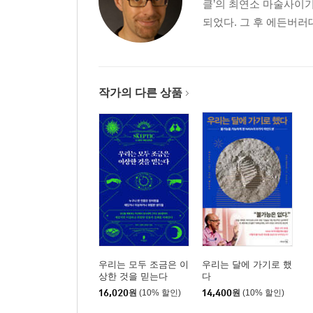
클’의 최연소 마술사이기
되었다. 그 후 에든버러
6 난 네가 지난밤에 한 생각을 알고 있다 :독심술과
세계 최고의 독심술사 / 사람의 마음을 꿰뚫어보는 말
자기정당화의 함정 / 우리는 날마다 조종당한다
작가의 다른 상품
7 꿈은 이루어진다, 불길할수록 :예지몽
꿈에서 미래를 예견한 사람들 / 링컨의 암살 예언 비화
에필로그: 세상은 경이로움으로 가득 차 있다
부록: 초능력 도구 6종 세트
감사의 글
우리는 모두 조금은 이
우리는 달에 가기로 했
상한 것을 믿는다
다
16,020
원
(10% 할인)
14,400
원
(10% 할인)