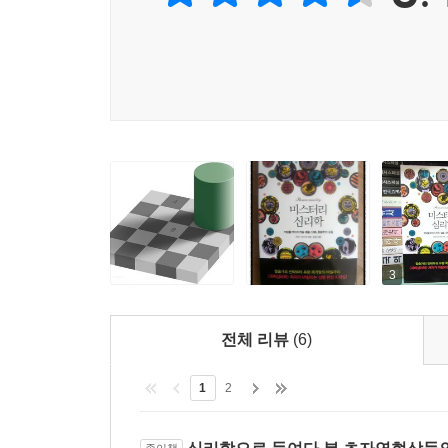
미스터리한 현상 중에 가장 빈번하게 일어나는 것
고전적인 사례다. 1년 가까이 침대와 의자가 흔들
시도해 몇 년 전 살해된 남자의 영혼이라는 사실
들불처럼 번지기 시작했다. 강신론 교도들은 사후
그러면 영혼이 응답이라도 하듯 탁자가 정신없이 흔
이른바 ‘폴터가이스트’라고 하는 유령의 장난은 사실
탁자를 움직이는 것은 영적인 힘이 아니라 사람들의
실험을 통해서 더욱 구체화되었다. 웨그너는 사람
‘반동효과’를 발견했다. 그리고 이것이 무의식적
주의하라고 할수록 추가 더욱 많이 흔들린 것이다.
그렇다면 ‘진짜’ 유령을 보았다는 사람들의 목격담은
3
분석했다. 그 결과 우리가 흔히 생각하는 유령의 구
때 나타났다. 나머지는 빠르게 번쩍이는 빛, 이상한 
전체 리뷰
(6)
현상’들이었다.
이 ‘1퍼센트’ 유령들의 실체를 확인하기 위해서는 
1
2
아들이 잠자는 동안 뇌파가 어떻게 움직이는지를 
깼다고 생각한 애저런스키는 실험실로 갔지만, 아