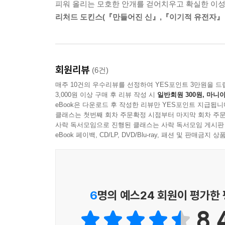
피워 올리는 모호한 안개를 걷어치우고 확실한 이성
리처드 도킨스(『만들어진 신』,『이기적 유전자』 
- 레이크워비곤 효과: 자신에 대해서는 후하게 점
사람에게 창의적이고 직관력이 뛰어나다는 둥의 치
- 디트머스 인디언스 대 프린스턴 타이거스 효과: 
매우 거친 경기를 치른 후 각 대학의 학생들이 
회원리뷰
(6건)
점쟁이의 말 가운데 자신에게 해당되는 것에만 관심
매주 10건의 우수리뷰를 선정하여 YES포인트 3만원을 드
- 폭스 박사 효과: 매우 모호하고 애매한 말을 
3,000원 이상 구매 후 리뷰 작성 시
일반회원 300원, 마니아
“직장에서 어떤 변화를 겪고 있다”라고 말하면 점보
eBook은 다운로드 후 작성한 리뷰만 YES포인트 지급됩니
- 낚아서 찍어올리기: 심령술사들은 건강, 인간관
클래스는 첫번째 회차 주문확정 시점부터 마지막 회차 주문
사락 독서모임으로 진행된 클래스는 사락 독서모임 게시판
반응을 살펴 그가 고개를 끄덕이거나 호응하는 말에
eBook 페이백, CD/LP, DVD/Blu-ray, 패션 및 판매금
- 착각을 활용하기: 내가 다른 사람과 다른 특별한
하나 가지고 있다는 식의 이야기를 하면, 전체 인구의
- 레몬을 레모네이드로 바꾸기: 명백하게 헛짚는 
말은 비유적인 것”이라고 은근슬쩍 넘어가는 기술이
6
명의 예스24 회원이 평가한
우리의 간담을 서늘하게 하는 유령의 실체는? :유
8.