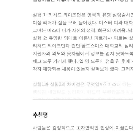
험이라는 점 말이다. ---「5장 '그날 밤 내 침대 머
실험 1: 리처드 와이즈먼은 영국의 유명 심령술사인
당신의 꿈들 가운데 처거스에 대한 꿈이 며칠 후에 
여성 리저가 점을 보러 들어왔다. 미스터 디와 대화
당신이 슈퍼마켓에서 산딸기 시럽이 들어간 바닐라
그녀는 미스터 디가 자신의 성격, 최근의 어려움, 
리고 산딸기 시럽이 들어간 바닐라아이스크림을 예
실험 2: 유명한 영매로 이름난 퍼트리샤 퍼트는 
일하는 공장에서 승진해서 화려한 유니폼을 입게 
리처드 와이즈먼과 런던 골드스미스 대학교와 심리
아이스크림에 대한 꿈은 무의식에 묻히고 말 것이다
지원자의 외모와 옷차림에서 정보를 얻지 못하도록
빼고 모두 가리게 했다. 열 명 모두의 점을 친 후
---「7장 '꿈은 이루어진다, 불길할수록: 예지몽'」중에서
각자 해당되는 내용이 있는지 살펴보게 했다. 그러
실험1과 실험2의 차이점은 무엇일까? 미스터 디는 
행해진 네덜란드 심리학자 헨드릭 부렌캄프와 시보
사람들이 점쟁이가 과거, 현재, 미래에 대한 신
넘어갔기 때문이라는 것이다.
추천평
콜드리딩은 상대에 대한 아무런 사전 정보가 없
‘레이크워비곤 효과’, ‘디트머스 인디언스 대 프린스
사람들은 감정적으로 초자연적인 현상에 이끌린다
레모네이드로 바꾸기’ 등 점쟁이들이 자주 써먹는 