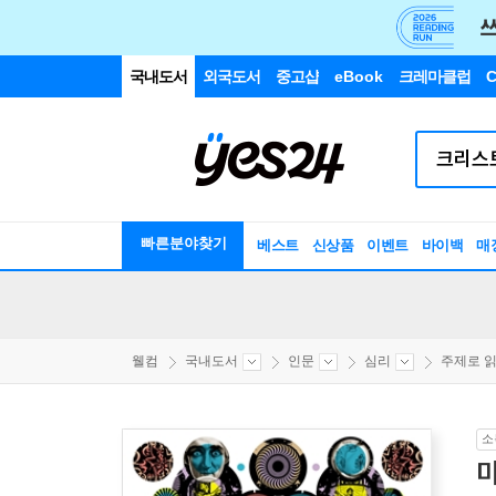
국내도서
외국도서
중고샵
eBook
크레마클럽
C
빠른분야찾기
베스트
신상품
이벤트
바이백
매
웰컴
국내도서
인문
심리
주제로 읽는
소