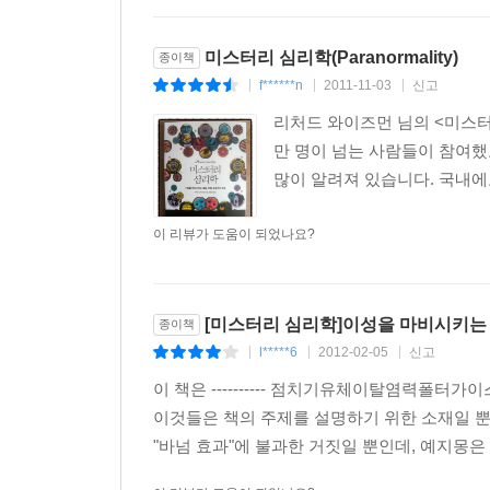
리처드 와이즈먼은 “초자연적으로 보이는 경험들은
대가”라고 말한다. 그리고 초자연적인 현상이 없다
미스터리 심리학(Paranormality)
종이책
지배하는 초자연적인 현상들에 비해 우리를 둘러싼 
f******n
2011-11-03
신고
|
|
|
리처드 와이즈먼 님의 <미스터
만 명이 넘는 사람들이 참여했고
많이 알려져 있습니다. 국내에도
이 리뷰가 도움이 되었나요?
[미스터리 심리학]이성을 마비시키는 
종이책
l*****6
2012-02-05
신고
|
|
|
이 책은 ---------- 점치기유체이탈염력폴터가
이것들은 책의 주제를 설명하기 위한 소재일 뿐
"바넘 효과"에 불과한 거짓일 뿐인데, 예지몽은 