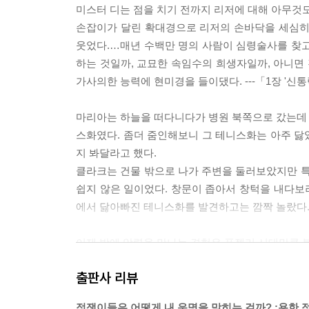
미스터 디는 점을 치기 전까지 리저에 대해 아무것도
손잡이가 달린 확대경으로 리저의 손바닥을 세심히 
웃었다.…매년 수백만 명의 사람이 심령술사를 찾고
하는 것일까, 교묘한 속임수의 희생자일까, 아니면
가사의한 능력에 현미경을 들이댔다. ---「1장 '신
마리아는 하늘을 떠다니다가 병원 북쪽으로 갔는데 
스화였다. 좀더 줌인해보니 그 테니스화는 아주 닳
지 봐달라고 했다.
클라크는 건물 밖으로 나가 주변을 둘러보았지만 특
쉽지 않은 일이었다. 창문이 좁아서 창턱을 내다보려
에서 닳아빠진 테니스화를 발견하고는 깜짝 놀랐다. -
이제 밤에 악령을 만나는 경험은 퓨젤리 시대만큼 
기에도 여전히 존재하지 않는가? 실제로 최근 조사 
출판사 리뷰
하거나 어둠 속에서 이상한 형상을 보는 등 당시 사
의 증거로 해석된다. 이런 일들이 어떻게 인식되느냐
점쟁이들은 어떻게 내 운명을 맞히는 걸까? :용한 