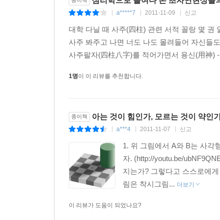
심리학으로 들여다 본 초자연현상들의
종이책
이른바 ‘렘수면’의 발견이었다.
a*****7
2011-11-09
신고
|
|
|
렘수면 상태에서 사람들은 대개 꿈을 꾼다. 그리
현상들의 결합으로 우리는 ‘가위눌림’을 당하고 악
대학 다닐 때 사주(四柱) 관련 서적 꼴랑 몇 권 
잠자리의 유령과 달리, 특정 장소에 나타나는 유령
사주 봐주고 나면 너도 나도 몰려들어 자신들도 
하지만 가장 중요한 원인은 ‘암시’다. 1970
사주팔자(四柱八字)를 적어가면서 용신(用神) - 
죽이고 돈을 빼앗은 유령 목사 이야기를 지어내 퍼
1명
이 이 리뷰를 추천합니다.
나섰다. 그러자 많은 사람들이 유령 목사를 봤다고 
우리는 왜 유령을 보는 걸까?
아는 것이 힘인가, 모르는 것이 약인
종이책
a***4
2011-11-07
신고
왜 우리의 뇌는 불가사의한 현상을 경험하도록 진화
|
|
|
푸들 또는 테디베어를 발견한다. 패턴을 찾아내는
1. 위 그림에서 A와 B는 사
때문인지를 알아내는 것도, 완벽한 동반자를 만
자. (http://youtu.be
바스락거린다면, 바람 탓이라 생각하고 남는 것
지는가? 그렇다고 스스로에게 
때문이다. 이처럼 패턴을 찾아내는 능력은 인류의 
림은 착시그림...
더보기
하지만 때로는 패턴을 찾는 일을 너무 열심히 한 
이 리뷰가 도움이 되었나요?
두드러진 관계를 찾아내고는 점이 진짜라고 믿고,
생각하기도 한다. 또는 특별할 것 없는 호수에 비친