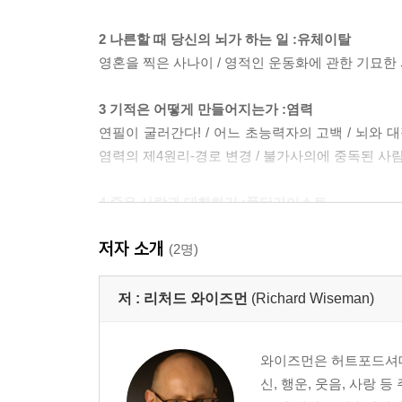
2 나른할 때 당신의 뇌가 하는 일 :유체이탈
영혼을 찍은 사나이 / 영적인 운동화에 관한 기묘한 
3 기적은 어떻게 만들어지는가 :염력
연필이 굴러간다! / 어느 초능력자의 고백 / 뇌와 대
염력의 제4원리-경로 변경 / 불가사의에 중독된 사람
4 죽은 사람과 대화하기 :폴터가이스트
하이즈빌의 유령 / 폭스 자매의 잘못된 선택 / 위자
저자 소개
파장 / 마크 트웨인의 영혼이 쓴 소설
(2명)
중간휴식: 말하는 몽구스의 미스터리
저 :
리처드 와이즈먼
(Richard Wiseman)
5 그날 밤 내 침대 머리맡에… :유령
와이즈먼은 허트포드셔대
가위 눌린 화가 / 당신이 잠든 사이 벌어지는 일 /
신, 행운, 웃음, 사랑
맹물에서 향기가 난다고? / 유령 목사 / 왜 우리의