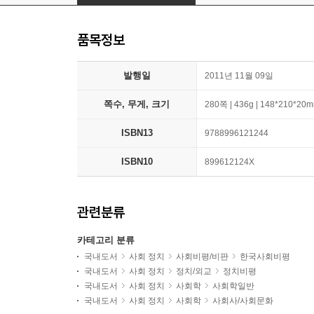
품목정보
발행일
2011년 11월 09일
쪽수, 무게, 크기
280쪽 | 436g | 148*210*20
ISBN13
9788996121244
ISBN10
899612124X
관련분류
카테고리 분류
국내도서
사회 정치
사회비평/비판
한국사회비평
국내도서
사회 정치
정치/외교
정치비평
국내도서
사회 정치
사회학
사회학일반
국내도서
사회 정치
사회학
사회사/사회문화