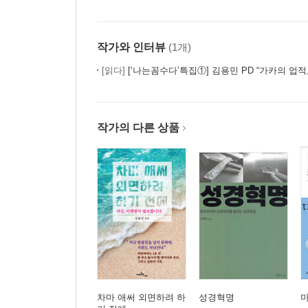
작가와 인터뷰
(1개)
[읽다]
[‘나는꼼수다’특집①] 김용민 PD “가카의 업적, ‘정
작가의 다른 상품
차마 애써 외면하려 하
성경혁명