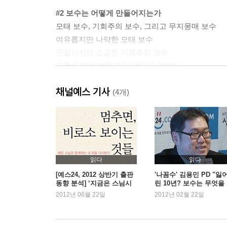
#2 보수는 어떻게 만들어지는가
모태 보수, 기회주의 보수, 그리고 무지몽매 보수
여유롭지만 나약한 모태 보수
끈질기지만 조급한 기회주의 보수
그들은 왜 변절했을까? 정답은 ‘삐쳐서’
이명박의 측근, 박근혜의 측근
채널예스 기사
보수 위의 보수, 자본가 보수
(4개)
같은 듯 다른 듯, 모태 보수와 자본가 보수
성골이 되고 싶은 진골들
보수를 이어주는 커넥션, 조중동
무지몽매 보수, 우리 편으로 만들자
읽다
읽다
#3 보수는 어떻게 세일즈하고 있는가
[예스24, 2012 상반기 출판
'나꼼수' 김용민 PD "잃
동향 분석] ‘지금은 스님시
린 10년? 보수는 무엇을
미래형 꼼수로 현재를 얻는다
대’ 100위내 스님 저서가 7
어버렸나?"
2012년 06월 22일
2012년 02월 22일
진보는 당위성을, 보수는 이익을 얘기한다
권, 왜 인기일까?
보수의 충성 고객, 그리고 보수의 고객 만족
서민들이 보수를 찍는 이유