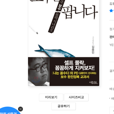
김
정
판
Y
결
배
미리보기
사이즈비교
배
공유하기