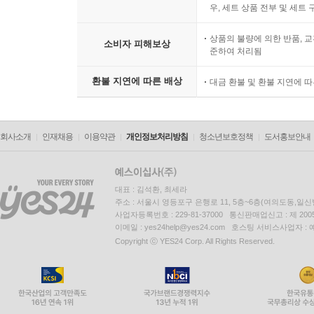
우, 세트 상품 전부 및 세트
상품의 불량에 의한 반품, 교
소비자 피해보상
준하여 처리됨
환불 지연에 따른 배상
대금 환불 및 환불 지연에 
회사소개
인재채용
이용약관
개인정보처리방침
청소년보호정책
도서홍보안내
대표 : 김석환, 최세라
주소 : 서울시 영등포구 은행로 11, 5층~6층(여의도동,일신
사업자등록번호 : 229-81-37000 통신판매업신고 : 제 200
이메일 : yes24help@yes24.com 호스팅 서비스사업자 :
Copyright ⓒ YES24 Corp. All Rights Reserved.