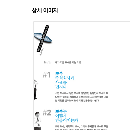
무식하면 뭉치고 똑똑하면 흩어진다
상세 이미지
정권 초기, 기선을 제압하라
보수의 위기탈출 비법
보수가 '뼛속까지 친일 친미'일 수 없는 이유
김종훈은 어떻게 노무현을 속였는가
보수를 위해서라면 하나님도 팝니다
하나님을 팔아 학교를 얻은 교회
#4 보수는 어떻게 몰락하게 되는가
2012년, 기회주의 보수에게 심판의 날이 온다
국민주권 앞에 보수는 벌벌 떤다
보수의 자만심, 오버액션을 부른다
기회주의 보수의 대박 선물, 곽노현 수사
양치기 조중동, 더 이상은 못 속인다
박근혜의 침묵, 보수 전체의 위기로 번진다
한나라당, 빅뱅은 없다
뉴(New)하지 않은 뉴라이트의 슬픔