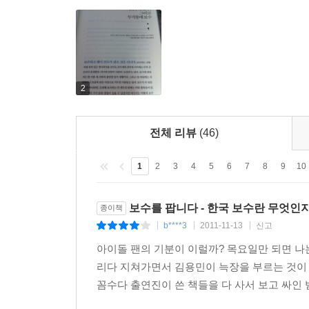
이어지는 2012년은 자기 덫에 자기가 걸려 버린 보
아울러 저자는 감나무 밑에서 입만 벌리고 있으
떨어져서 얼굴만 더러워지거나, 딱딱한 땡감이 떨어져
진보 진영의 대박으로 이어지지는 않는다는 얘기다
2
변화의 거센 물줄기를 감당하지 못하고 자칫 휩쓸려
벌어주는 꼴이 될지도 모른다.
전체 리뷰
(46)
PD이자 시사평론가인 저자는, 청년 보수로서 
1
2
3
4
5
6
7
8
9
10
해직의 아픔을 겪으며 진보성향의 평론가로 거듭났다
몰락할 수밖에 없는지를 논리적이면서도 재미있게 
보수를 팝니다 - 한국 보수란 무엇인지
종이책
‘정(치)감(상)록’이자, 보수의 속살까지 입체적으로 
b****3
2011-11-13
신고
|
|
|
아이돌 팬의 기분이 이럴까? 목요일만 되면 나
리다 지쳐가면서 김용민이 늑장을 부르는 것이
꼼수다 출연진이 쓴 책들을 다 사서 보고 싸인 받