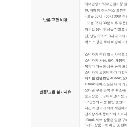
직수입양서/직수입일서중 일
단, 아래의 주문/취소 조건인
오늘 00시 ~ 06시 30분 
반품/교환 비용
오늘 06시 30분 이후 주문
직수입 음반/영상물/기프트 
단, 당일 00시~13시 사이
박스 포장은 택배 배송이 가
소비자의 책임 있는 사유로 
소비자의 사용, 포장 개봉에 
복제가 가능한 상품 등의 포장을 
소비자의 요청에 따라 개별
디지털 컨텐츠인 eBook, 
eBook 대여 상품은 대여 기
모바일 쿠폰 등록 후 취소/환
반품/교환 불가사유
중고상품이 구매확정(자동 
LP상품의 재생 불량 원인이 기
시간의 경과에 의해 재판매가
전자상거래 등에서의 소비자
eBook 세트 상품은 일괄 
1개의 상품으로 취급 및 판매