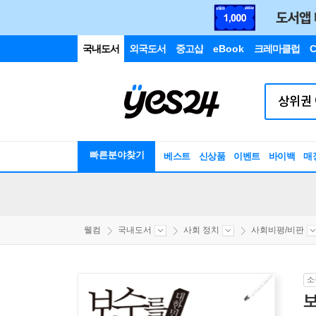
국내도서
외국도서
중고샵
eBook
크레마클럽
C
빠른분야찾기
베스트
신상품
이벤트
바이백
매
웰컴
국내도서
사회 정치
사회비평/비판
소