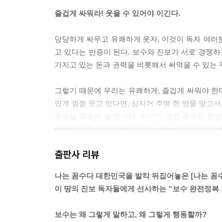
즐겁게 싸워라! 웃을 수 있어야 이긴다.
당당하게 싸우고 유쾌하게 웃자, 이것이 독자 여러
고 있다는 반증이 된다. 보수와 진보가 서로 경쟁하
가지고 있는 돈과 권력을 비롯해서 써먹을 수 있는 
그렇기 때문에 우리는 유쾌하게, 즐겁게 싸워야 한
있게 껄껄 웃고 있다면, 심지어 주먹 한 방을 맞고서
주먹을 휘둘러 댈 것이다. 하지만 그런 주먹은 헛방
유쾌하고 즐겁기 때문에, 그래서 에너지가 오히려 
출판사 리뷰
[나는 꼼수다]를 많은 사람들이 사랑해 주는 이유도
생각한다. 만약 같은 내용을 심각하고 진지하게, 
나는 꼼수다 대한민국을 발칵 뒤집어놓은 [나는 꼼수
탄압과 장악으로 방송도 신문도 할 말 하기 힘든 시
이 땅의 진보 독자들에게 선사하는 “보수 완전정복
유쾌함이야말로 이 방송이 가진 가장 큰 힘이라고 
보수는 왜 그렇게 말하고, 왜 그렇게 행동할까?
이 책은 여러분들이 다른 사람들을 유쾌하게 만들어