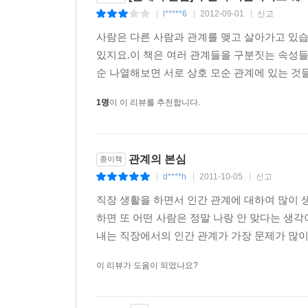
‘전문가’ 같은 호칭을 신뢰한다고 한다. 상대방
l*****6
2012-09-01
신고
|
|
|
때문이다. 확률적으로 생각해봐도, 스스로 판단해도 진
사람은 다른 사람과 관계를 맺고 살아가고 있
이런 전문가라는 호칭이나 권위를 적절하게 이용하는
있지요.이 책은 여러 관계들을 구분짓는 속성들에
그런데 전문성이라는 요소보다 더 설득력과 밀접한
순 나열해보면 서로 상호 모순 관계에 있는 것들
있기 때문에 가까운 사람의 말을 더 믿는 경향이
높이는 방법을 실험으로 검증해보았다. 우리의 뇌
1명
이 이 리뷰를 추천합니다.
때문에 자기 자신을 먼저 드러내면서 이야기를 끌
없어지기 때문에 쉽게 그의 마음의 벽이 허물어지게
관계의 본심
종이책
d****h
2011-10-05
신고
|
|
|
직장 생활을 하면서 인간 관계에 대하여 많이 
하면 또 어떤 사람은 정말 나랑 안 맞다는 생각
내는 직장에서의 인간 관계가 가장 문제가 많이 
이 리뷰가 도움이 되었나요?