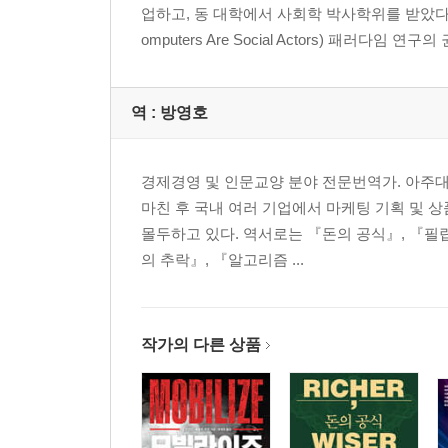
업하고, 동 대학에서 사회학 박사학위를 받았다. 
omputers Are Social Actors) 패러
수십억의 사람들, 네 가지 성격으로 나눠보자
실험 09 자존감의 본심 당신이 그냥 끌린 이유
실험 10 첫인상의 본심 지갑을 열게 하는 목소리
역 :
방영호
실험 11 자존감의 본심2 있는 그대로의 당신이 좋아
3장 한 팀이 된다는 것
경제경영 및 인문교양 분야 전문번역가. 아주
마친 후 국내 여러 기업에서 마케팅 기획 및 
팀워크 강화 훈련은 왜 효과가 없을까?
몰두하고 있다. 역서로는 『돈의 공식』, 『필립
실험 12 결속력의 본심 누구로 한 팀을 꾸려야 할까
의 추락』, 『알고리즘 ...
실험 13 결속력의 본심2 손목 밴드와 결속력
함께 실패한 경험은 오히려 유대감을 떨어뜨린다
작가의 다른 상품
KKK단의 비밀 악수
팀을 팀으로 굴러가게 하는 세 가지 비밀
콜럼비아호 폭발을 막지 못한 나사의 집단 사고
팀과 나 사이에는 거리가 필요하다