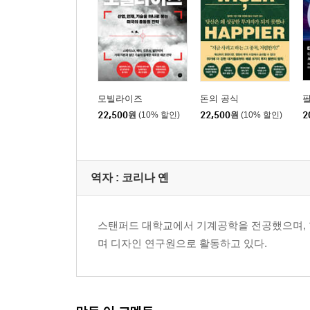
4장 타인의 감정에 대처하는 일곱 가지 방법
모든 감정은 두 가지 개념으로 설명할 수 있다
실험 14 이해의 본심 지금 내 감정이 들리나요?
실험 15 공감의 본심 유쾌한 승객이 침울한 운전자
모빌라이즈
돈의 공식
필
22,500
원
(10% 할인)
22,500
원
(10% 할인)
2
실험 16 공감의 본심2 최근에 외로웠던 때를 얘기
실험 17 유머의 본심 유머가 '사막 생존'에 미치는 
감정을 다루는 법
역자 : 코리나 옌
실험 18 치유의 본심 좌절에서 벗어나게 해주는 대
실험 19 치유의 본심2 분노한 사람이 우울한 사람과
실험 20 합리화의 본심 극도의 스트레스 상황에서 이
스탠퍼드 대학교에서 기계공학을 전공했으며, 학내
며 디자인 연구원으로 활동하고 있다.
5장 설득력의 네 가지 기둥
누가 지혜로운지 어떻게 판단할까?