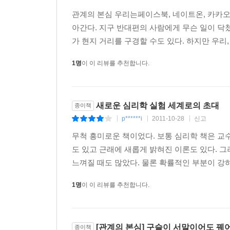
상호의존감은 공동의 목표를 두고 모두가 노력하면 
목표가 같을 필요는 없다. 누구는 보너스를 타는 것
관계의 본심 우리는페이스북, 네이트온, 카카오
수 있는 상황이 조성되면 상호의존감이 생겨난다는 
아간다. 지구 반대편의 사람에게 무슨 일이 닥쳤
가 현지 거리를 구경할 수도 있다. 하지만 우리,
우울한 사람 옆에는 우울한 사람이 필요하다
1명
이 이 리뷰를 추천합니다.
_타인의 감정에 대처하는 일곱 가지 방법
저자는 우선 감정을 간단하게 분류할 수 있다고 한
같은 감정이라고 볼 수 있다. 타인의 감정 상태를 
새로운 심리학 실험 세계로의 초대
종이책
저자의 실험 결과에 따르면 우울한 사람 곁에는 우울
p******i
2011-10-28
신고
하는 것은 별 도움이 안 되며, ‘긍정의 힘’이 만
|
|
|
(컴퓨터)와 함께 있을 때 훨씬 더 안정적으로 주
무척 흥미로운 책이었다. 보통 심리학 책은 교
상당한 인지적 노력이 필요하기 때문이다. 더욱이
도 있고 근래에 새롭게 밝혀진 이론도 있다. 그
태도를 보인다고 생각하기 때문에 인간은 자신과 비
느껴질 때도 많았다. 물론 확률적인 부분이 강
1명
이 이 리뷰를 추천합니다.
뇌는 믿고 싶다
_설득력의 네 가지 기둥
같은 프로그램을 보여주되 ‘전문가 TV’라는 표식을
‘전문가 TV’의 프로그램이 더 재미있고 정보의
[관계의 본심] 구슬이 서말이어도 꿰어야
종이책