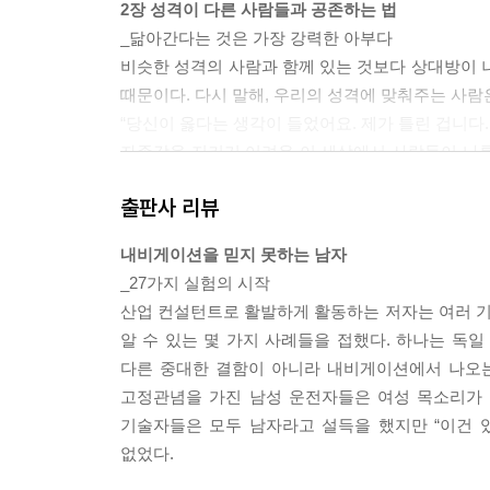
2장 성격이 다른 사람들과 공존하는 법
_닮아간다는 것은 가장 강력한 아부다
비슷한 성격의 사람과 함께 있는 것보다 상대방이 
때문이다. 다시 말해, 우리의 성격에 맞춰주는 사람
“당신이 옳다는 생각이 들었어요. 제가 틀린 겁니다
자존감을 지키기 어려운 이 세상에서 사람들이 나를
아부다. --- p.123
출판사 리뷰
3장 한 팀이 된다는 것
내비게이션을 믿지 못하는 남자
_비슷할수록 뭉친다
_27가지 실험의 시작
동질감과 상호의존감은 팀워크에 필요한 개별적인 
산업 컨설턴트로 활발하게 활동하는 저자는 여러 
으로 이어질 수 있는 이유는 옥스퍼드 대학교의 진
알 수 있는 몇 가지 사례들을 접했다. 하나는 독일
단이 보이는 이타적인 행동을 연구하여 인간을 비롯
다른 중대한 결함이 아니라 내비게이션에서 나오는
도록 유전자를 공유한 대상들을 도우려고 한다는 사실
고정관념을 가진 남성 운전자들은 여성 목소리가 
유사한지 바로 판단할 수 없기 때문에 우리는 다른 
기술자들은 모두 남자라고 설득을 했지만 “이건 
리의 뇌는 “나와 육체적 특성을 공유하는 사람들이 
없었다.
한 특성을 공유한 사람은 내 도움을 받아야 마땅하고 