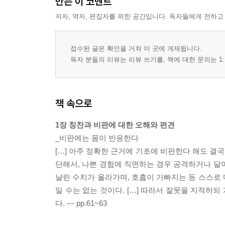
만든 이 코멘트
실험 21 신뢰의 본심 '전문가 TV' 실험
저자, 역자, 편집자를 위한 공간입니다. 독자들에게 전하고
뇌는 믿고 싶다
실험 22 고정관념의 본심 상품에도 성별이 있을까?
접수된 글은 확인을 거쳐 이 곳에 게재됩니다.
실험 23 고정관념의 본심2 고정관념의 압박에 대한
독자 분들의 리뷰는 리뷰 쓰기를, 책에 대한 문의는 1:
실험 24 호의의 본심 '술 한잔'에 넘어가는 이유
미국과 일본의 인간관계 규칙은 어떻게 다른가
책 속으로
실험 25 친밀감의 본심 벽을 허무는 대화법
실험 26 신뢰의 본심2 전문성 효과와 유사성 효과
1장 칭찬과 비판에 대한 오해와 편견
_비판에는 몸이 반응한다
그는 이성적인가, 정서적인가?
[…] 아주 정확한 근거에 기초에 비판한다 해도 결국
실험 27 고정관념의 본심3 생김새와 억양의 상관성
단해서, 나쁜 경험에 직면하는 경우 공격하거나 달
날린 수치가 올라가며, 호흡이 가빠지는 등 스스로
나가는 글 컴퓨터가 할 수 있는데 나라고 못 할 리 없
일 수는 없는 것이다. […] 따라서 잘못을 지적하
참고문헌
다. --- pp.61~63