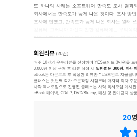
자신과 성격이 비슷한 사람을 선호하고 신뢰하는 이유를 찾
또 하나의 사례는 소프트웨어 만족도 조사 결과
회사에서는 만족도가 낮게 나온 것이다. 조사 방
4장 타인의 감정에 대처하는 일곱 가지 법칙
조사에 답했고, 만족도가 낮게 나온 회사는 원래 
_승진 소식을 슬픈 목소리로 들으면 불쾌하다
컴퓨터, 그러니까 자신과 친한 컴퓨터에는 무의식적
정서적 신호와 전달하는 메시지의 불일치는 왜 이야
이처럼 현대 기술을 대하는 우리의 태도는 다른 사
된 유의성 정보를 가지고 정서적으로 일관된 심상
골칫거리라고 생각되는 문제를 컴퓨터를 이용해 그
되기 때문이다. […] 요컨대 사람들은 서로 상반된
회원리뷰
검증해보았다.
(20건)
하고 반감을 느낀다. 이 개념을 이해하지 못해서 괜
매주 10건의 우수리뷰를 선정하여 YES포인트 3만원을 드
않으려고 웃음을 짓는 경우가 많다. 이렇게 하면
3,000원 이상 구매 후 리뷰 작성 시
일반회원 300원, 마니아
우리가 흔히 하는 ‘칭찬 먼저, 비판은 나중에’ 전략
지적하는지 혼란스러워한다. --- p.194
eBook은 다운로드 후 작성한 리뷰만 YES포인트 지급됩니
_칭찬과 비판에 대한 오해와 편견
클래스는 첫번째 회차 주문확정 시점부터 마지막 회차 주문
직장에서든 학교에서든 어떤 일에 대한 성과와 기여
사락 독서모임으로 진행된 클래스는 사락 독서모임 게시판
5장 설득력의 네 가지 기둥
필요성도 점점 높아진다. 칭찬과 비판을 왜 하는가를
eBook 페이백, CD/LP, DVD/Blu-ray, 패션 및 판매금
_뇌는 믿고 싶다
싶기 때문이다. 즉 칭찬이나 비판을 받는 상대방
사람들은 왜 전문가라는 말에 그리 쉽게 넘어갈까
하려면 어떻게 해야 할까? 사람들은 흔히 비판
에서 사람들이 상대방의 말을 무의식적으로 사실로
20
명
마무리하는 방법을 쓴다. 그러나 저자에 따르면 이
맞는지 따져보고 고민해야 한다. 이런 개념에는 진
쏟아 붓느라 비판을 듣기 전에 칭찬을 들었던 내
했다면, 사람들의 뇌는 그 부담을 견디지 못했을 
비판을 받고 난 후 불쾌함만 남게 된다. 그런데 
경향을 보인다. 뇌가 너무 바빠서 의견이나 제안이 