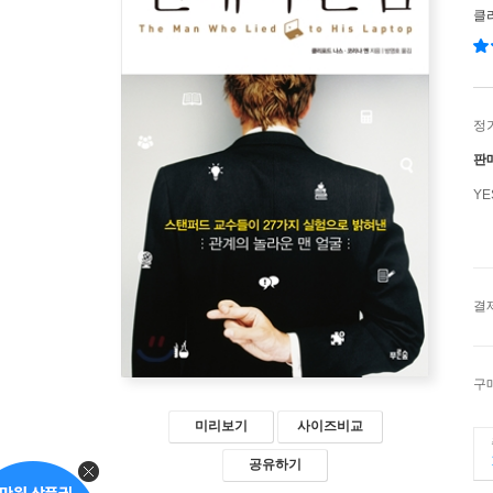
클
정
판
Y
결
구
미리보기
사이즈비교
공유하기