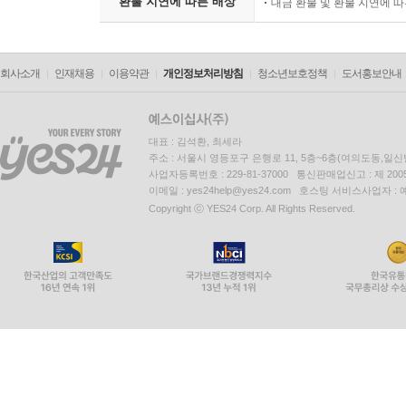
환불 지연에 따른 배상
대금 환불 및 환불 지연에 
회사소개
인재채용
이용약관
개인정보처리방침
청소년보호정책
도서홍보안내
대표 : 김석환, 최세라
주소 : 서울시 영등포구 은행로 11, 5층~6층(여의도동,일신
사업자등록번호 : 229-81-37000 통신판매업신고 : 제 200
이메일 : yes24help@yes24.com 호스팅 서비스사업자 :
Copyright ⓒ YES24 Corp. All Rights Reserved.