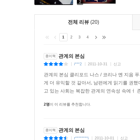
상대방의 성격을 파악하고 나서 유유상종의 법칙을
2
것은 그의 호감을 사는 아주 좋은 방법이다. 사
생각한다’라는 ‘무언의 칭찬’으로 받아들이기 때문
전체 리뷰
(20)
것은 가장 강력하고 진심 어린 아부라고 할 수 있다
것이다.
1
2
3
4
비싼 돈 들인 팀워크 강화 훈련은 왜 효과가 없을까
관계의 본심
종이책
_‘한 팀’이 된다는 것
i***2
2011-10-31
신고
|
|
|
복잡해진 현대 사회에서는 각 분야의 전문가들이 한
관계의 본심 클리포드 나스 / 코리나 옌 지음 
팀워크 강화 훈련 같은 수단을 동원한다. 그러나 
게 더 유익할 것 같아서, 남편에게 읽기를 권했더
저자는 팀워크 강화 훈련에서 하는 활동들을 분
고 있는 사회는 복잡한 관계의 연속성 속에ㅓ 
무엇일까? 저자는 팀을 지탱하는 가장 큰 힘은
지속시키는 방법을 찾아야 한다고 말한다.
2명
이 이 리뷰를 추천합니다.
저자는 간단한 방법으로 동질감과 팀워크를 강화할
조치만으로 팀으로서의 동질감이 생기는 것을 발견
찬다거나, 한 달에 한 번 유니폼을 입게 한다거나,
관계의 본심
종이책
것을 팀명으로 삼는 것이 좋다고 한다.
r********i
2011-10-01
신고
|
|
|