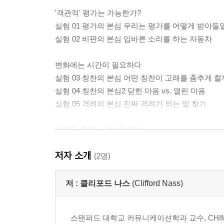
'객관적' 평가는 가능한가?
실험 01 평가의 본심 우리는 평가를 어떻게 받아들
실험 02 비판의 본심 입바른 소리를 하는 자동차
변화에는 시간이 필요하다
실험 03 칭찬의 본심 어떤 칭찬이 고래를 춤추게 할
실험 04 칭찬의 본심2 닫힌 마음 vs. 열린 마음
실험 05 격려의 본심 진짜 격려가 되는 말 찾기
열정을 죽이는 격려도 있다
실험 06 비판의 본심2 타인에 대한 '객관적인' 평가
저자 소개
(2명)
자기 평가의 딜레마
실험 07 평판의 본심 겸손해 보이고 싶은가, 유능해
저 :
클리포드 나스
(Clifford Nass)
실험 08 겸손의 본심 스스로 비판하는 사람 vs. 
스탠퍼드 대학교 커뮤니케이션학과 교수, CHIMe(Hu
2장 성격이 다른 사람들과 공존하는 법