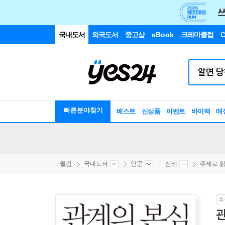
국내도서
외국도서
중고샵
eBook
크레마클럽
C
빠른분야찾기
베스트
신상품
이벤트
바이백
매
웰컴
국내도서
인문
심리
주제로 읽는
소