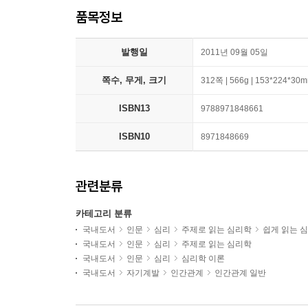
품목정보
발행일
2011년 09월 05일
쪽수, 무게, 크기
312쪽 | 566g | 153*224*30
ISBN13
9788971848661
ISBN10
8971848669
관련분류
카테고리 분류
국내도서
인문
심리
주제로 읽는 심리학
쉽게 읽는 
국내도서
인문
심리
주제로 읽는 심리학
국내도서
인문
심리
심리학 이론
국내도서
자기계발
인간관계
인간관계 일반