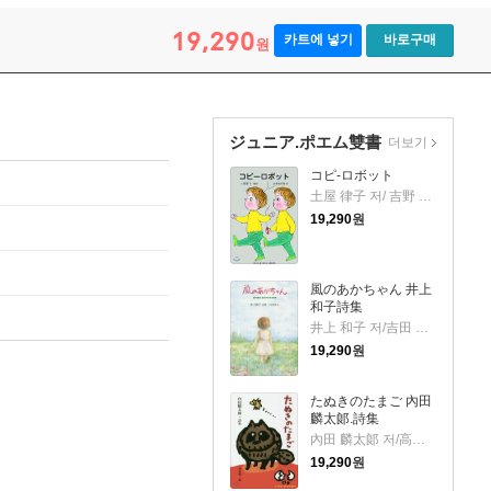
19,290
카트에 넣기
바로구매
원
ジュニア.ポエム雙書
더보기
コピ-ロボット
土屋 律子 저/ 吉野 晃希男 그림
19,290
원
風のあかちゃん 井上
和子詩集
井上 和子 저/吉田 瑠美 그림
19,290
원
たぬきのたまご 內田
麟太郞.詩集
內田 麟太郞 저/高畑 純 그림
19,290
원