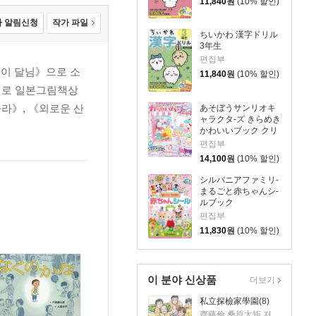
11,840
원
(10% 할인)
 알림신청
작가 파일
ちいかわ 漢字ドリル
3年生
편집부
쟁이 달님》으로 소
11,840
원
(10% 할인)
》로 일본그림책상
아라》, 《외로운 산
あそぼうサンリオキ
ャラクタ-ズ きらめき
かわいいブック クリ
アシ-ル手帳
편집부
14,100
원
(10% 할인)
シルバニアファミリ-
まるごと赤ちゃんシ-
ルブック
편집부
11,830
원
(10% 할인)
이 분야 신상품
더보기
私立探檢家學園(8)
齊藤倫,桑原太矩 저