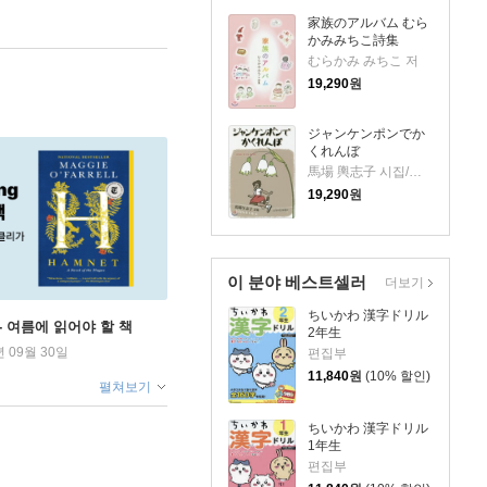
家族のアルバム むら
かみみちこ詩集
むらかみ みちこ 저
19,290
원
ジャンケンポンでか
くれんぼ
馬場 輿志子 시집/日向山 壽十郞 그림
19,290
원
이 분야 베스트셀러
더보기
ちいかわ 漢字ドリル
ng - 여름에 읽어야 할 책
2年生
년 09월 30일
편집부
11,840
원
(10% 할인)
펼쳐보기
ちいかわ 漢字ドリル
1年生
편집부