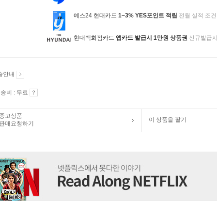
예스24 현대카드
1~3% YES포인트 적립
전월 실적 조건
현대백화점카드
앱카드 발급시 1만원 상품권
신규발급
송안내
송비 : 무료
중고상품
이 상품을 팔기
판매요청하기