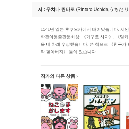
저 :
우치다 린타로
(Rintaro Uchida,う
1941년 일본 후쿠오카에서 태어났습니다. 시
학관아동출판문화상, 《거꾸로 사자》, 《덜커
을 네 차례 수상했습니다. 쓴 책으로 《친구가 
타 할아버지》 들이 있습니다.
작가의 다른 상품