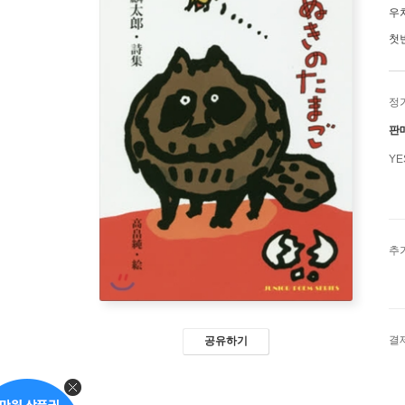
우
첫
정
판
Y
추
결
공유하기