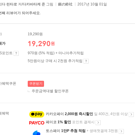
치다 린타로
저/
다카바타케 준
그림
銀の鈴社
2017년 10월 01일
번째 리뷰어가 되어주세요.
가
19,290원
19,290
원
매가
ES포인트
970원 (5% 적립) + 마니아추가적립
5만원이상 구매 시 2천원 추가적립
가혜택쿠폰
쿠폰받기
주문금액대별 할인쿠폰
제혜택
카카오페이
2,000원 즉시할인
일 400건, 4만원 이상
페이코
1% 할인
포인트 결제시
토스페이
1만P 추첨 적립
+ 생애첫결제 3천원