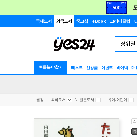
국내도서
외국도서
중고샵
eBook
크레마클럽
C
빠른분야찾기
베스트
신상품
이벤트
바이백
매
웰컴
외국도서
일본도서
유아/어린이
소
직