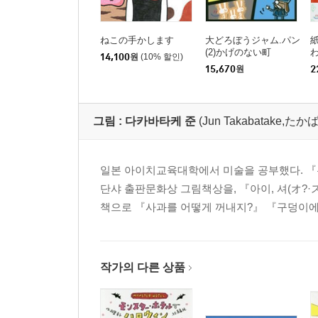
ねこの手かします
大どろぼうジャム.パン
(2)かげのない町
14,100
원
(10% 할인)
15,670
원
2
그림 :
다카바타케 준
(Jun Takabatake,
일본 아이치교육대학에서 미술을 공부했다. 『
단샤 출판문화상 그림책상을, 『아이, 셔(オ?
책으로 『사과를 어떻게 꺼내지?』 『구덩이에서
작가의 다른 상품