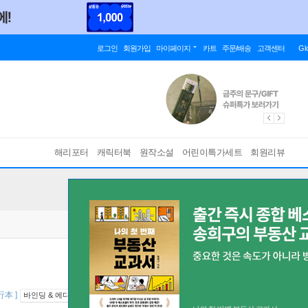
로그인
회원가입
마이페이지
카트
주문/배송
고객센터
Gl
해리포터
캐릭터북
원작소설
어린이특가세트
회원리뷰
行本 ]
바인딩 & 에디션 안내