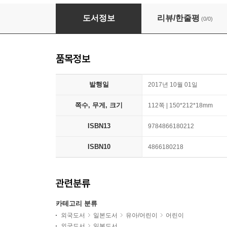
たぬきのたまご 內田麟太郞.詩集
도서정보
리뷰/한줄평
(0/0)
품목정보
발행일
2017년 10월 01일
쪽수, 무게, 크기
112쪽 | 150*212*18mm
ISBN13
9784866180212
ISBN10
4866180218
관련분류
카테고리 분류
외국도서
일본도서
유아/어린이
어린이
외국도서
일본도서