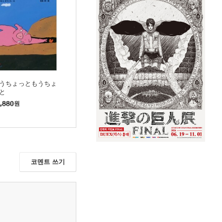
うちょっともうちょ
と
,880
원
코멘트 쓰기