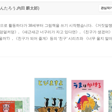
ちだ りんたろう,內田 麟太郞)
관심작가
인으로 활동하다가 38세부터 그림책을 쓰기 시작했습니다. 《거짓말
덩덜커덩》, 《새근새근 너구리가 자고 있다면》, 《친구가 생겼어
올까?》, 《친구가 되어 줄게》등의 ‘친구’ 시리즈와 《너무 울지 말