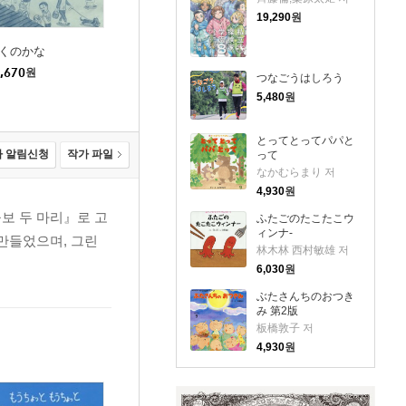
19,290
원
くのかな
,670
원
つなごうはしろう
5,480
원
とってとってパパと
 알림신청
작가 파일
って
なかむらまり 저
4,930
원
보 두 마리』로 고
ふたごのたこたこウ
ィンナ-
만들었으며, 그린
林木林 西村敏雄 저
6,030
원
ぶたさんちのおつき
み 第2版
板橋敦子 저
4,930
원