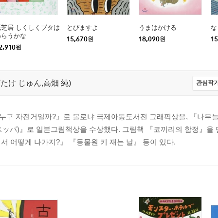
紙芝居 しくしくブタは
とびますよ
うまはかける
な
わらうかな
15,670
원
18,090
원
15
2,910
원
たかばたけ じゅん,高畑 純)
관심작가
누구 자전거일까?』로 볼로냐 국제아동도서전 그래픽상을, 『나무늘
·スッパ)』로 일본그림책상을 수상했다. 그림책 『코끼리의 함정』을 
 어떻게 나가지?』 『동물원 키 재는 날』 등이 있다.