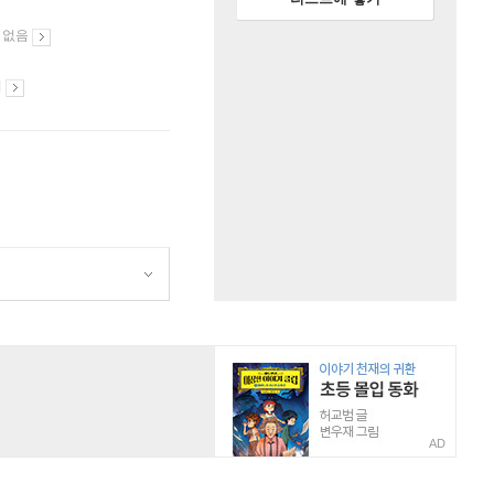
 없음
시
AD