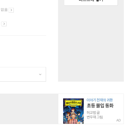
 없음
시
AD