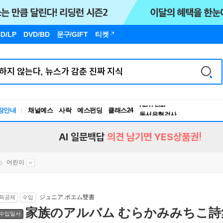
D/LP
DVD/BD
문구
/GIFT
티켓
독서유형검사
RBTI Lab
장안내
채널예스
사락
예스펀딩
클래스24
독서유형검사
AI 일문백답
의견 남기면 YES상품권!
어린이
ジュニア.ポエム雙書
득공제
수입
家族のアルバム むらかみみちこ詩
수입일서