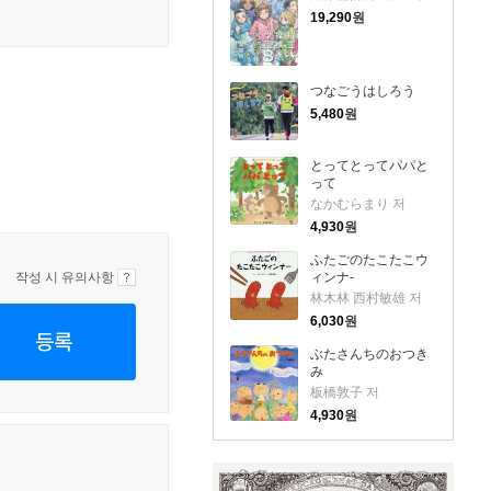
19,290
원
つなごうはしろう
5,480
원
とってとってパパと
って
なかむらまり 저
4,930
원
ふたごのたこたこウ
ィンナ-
작성 시 유의사항
林木林 西村敏雄 저
6,030
원
등록
ぶたさんちのおつき
み
板橋敦子 저
4,930
원