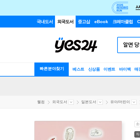
국내도서
외국도서
중고샵
eBook
크레마클럽
C
빠른분야찾기
베스트
신상품
이벤트
바이백
매
웰컴
외국도서
일본도서
유아/어린이
소
직