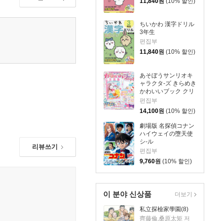
11,840
원
(10% 할인)
ちいかわ 漢字ドリル
3年生
편집부
11,840
원
(10% 할인)
あそぼうサンリオキ
ャラクタ-ズ きらめき
かわいいブック クリ
アシ-ル手帳
편집부
14,100
원
(10% 할인)
劇場版 名探偵コナン
ハイウェイの墮天使
シ-ル
리뷰쓰기
편집부
9,760
원
(10% 할인)
이 분야 신상품
더보기
私立探檢家學園(8)
齊藤倫,桑原太矩 저