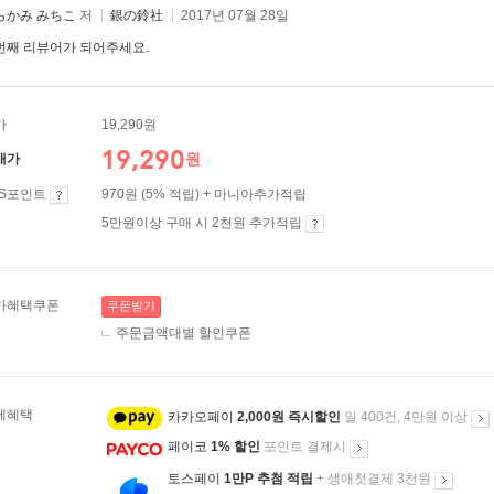
らかみ みちこ
저
銀の鈴社
2017년 07월 28일
번째 리뷰어가 되어주세요.
가
19,290원
19,290
원
매가
ES포인트
970원 (5% 적립) + 마니아추가적립
5만원이상 구매 시 2천원 추가적립
가혜택쿠폰
쿠폰받기
주문금액대별 할인쿠폰
제혜택
카카오페이
2,000원 즉시할인
일 400건, 4만원 이상
페이코
1% 할인
포인트 결제시
토스페이
1만P 추첨 적립
+ 생애첫결제 3천원