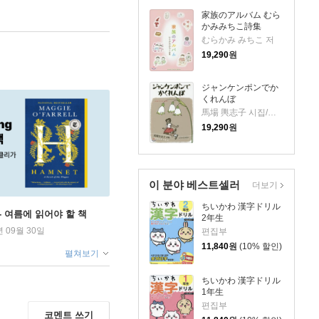
家族のアルバム むら
かみみちこ詩集
むらかみ みちこ 저
19,290
원
ジャンケンポンでか
くれんぼ
馬場 輿志子 시집/日向山 壽十郞 그림
19,290
원
이 분야 베스트셀러
더보기
ちいかわ 漢字ドリル
ng - 여름에 읽어야 할 책
2年生
년 09월 30일
편집부
11,840
원
(10% 할인)
펼쳐보기
ちいかわ 漢字ドリル
1年生
편집부
코멘트 쓰기