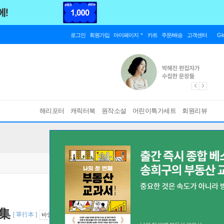
로그인
회원가입
마이페이지
카트
주문/배송
고객센터
Gl
해리포터
캐릭터북
원작소설
어린이특가세트
회원리뷰
集
[ 單行本 ]
바인딩 & 에디션 안내