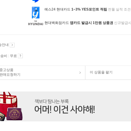
예스24 현대카드
1~3% YES포인트 적립
전월 실적 조건
현대백화점카드
앱카드 발급시 1만원 상품권
신규발급
송안내
송비 : 무료
중고상품
이 상품을 팔기
판매요청하기