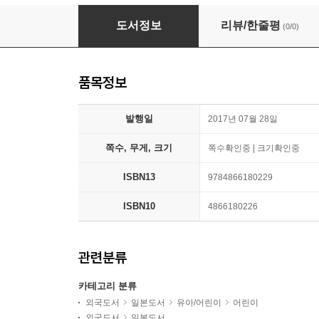
家族のアルバム むらかみみちこ詩集
도서정보
리뷰/한줄평
(0/0)
품목정보
발행일
2017년 07월 28일
쪽수, 무게, 크기
쪽수확인중 | 크기확인중
ISBN13
9784866180229
ISBN10
4866180226
관련분류
카테고리 분류
외국도서
일본도서
유아/어린이
어린이
외국도서
일본도서