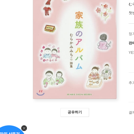
む
첫
정
판
Y
추
공유하기
결