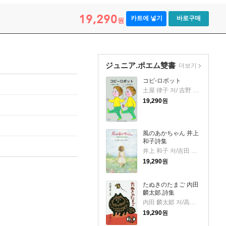
19,290
카트에 넣기
바로구매
원
ジュニア.ポエム雙書
더보기
コピ-ロボット
土屋 律子 저/ 吉野 晃希男 그림
19,290
원
風のあかちゃん 井上
和子詩集
井上 和子 저/吉田 瑠美 그림
19,290
원
たぬきのたまご 內田
麟太郞.詩集
內田 麟太郞 저/高畑 純 그림
19,290
원