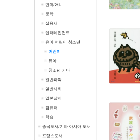
만화/애니
문학
실용서
엔터테인먼트
유아 어린이 청소년
어린이
유아
청소년 기타
일반과학
일반사회
일본잡지
컴퓨터
학습
중국도서/기타 아시아 도서
프랑스도서