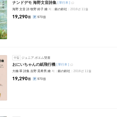
ナンドデモ 海野文音詩集
[
單行本
]
海野 文音 詩 牧野 鈴子 繪
저
銀の鈴社
2016년 11월
19,290
원
970원
수입
ジュニア.ポエム雙書
おにいちゃんの紙飛行機
[
單行本
]
大楠 翠 詩集 吉野 晃希男 繪
저
銀の鈴社
2016년 11월
19,290
원
970원