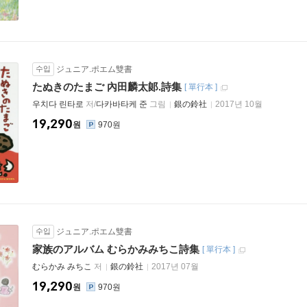
수입
ジュニア.ポエム雙書
たぬきのたまご 內田麟太郞.詩集
[
單行本
]
우치다 린타로
저/
다카바타케 준
그림
銀の鈴社
2017년 10월
19,290
원
970원
수입
ジュニア.ポエム雙書
家族のアルバム むらかみみちこ詩集
[
單行本
]
むらかみ みちこ
저
銀の鈴社
2017년 07월
19,290
원
970원