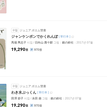
수입
ジュニア.ポエム雙書
ジャンケンポンでかくれんぼ
[
單行本
]
馬場 輿志子
시집 /
日向山 壽十郞
그림
銀の鈴社
2017년 07월
19,290
원
970원
수입
ジュニア.ポエム雙書
わき水ぷっくん
[
單行本
]
田澤 節子
시집 /
永田 崩
그림
銀の鈴社
2017년 07월
19,290
원
970원