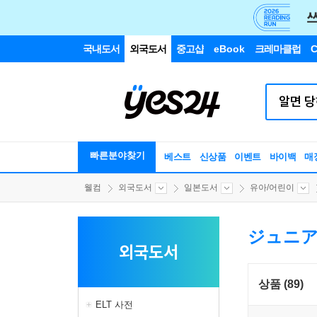
국내도서
외국도서
중고샵
eBook
크레마클럽
C
빠른분야찾기
베스트
신상품
이벤트
바이백
매
웰컴
외국도서
일본도서
유아/어린이
ジュニア
외국도서
상품 (89)
ELT 사전