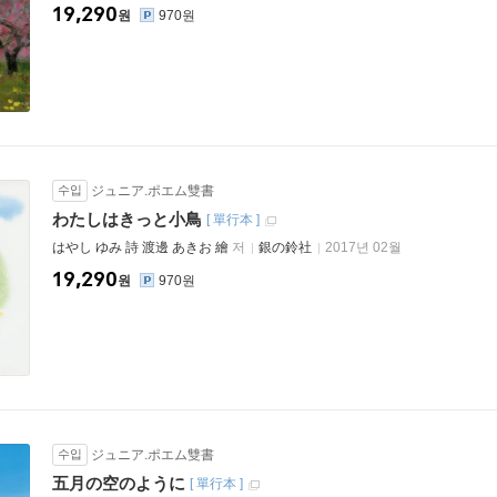
19,290
원
970원
수입
ジュニア.ポエム雙書
わたしはきっと小鳥
[
單行本
]
はやし ゆみ 詩 渡邊 あきお 繪
저
銀の鈴社
2017년 02월
19,290
원
970원
수입
ジュニア.ポエム雙書
五月の空のように
[
單行本
]