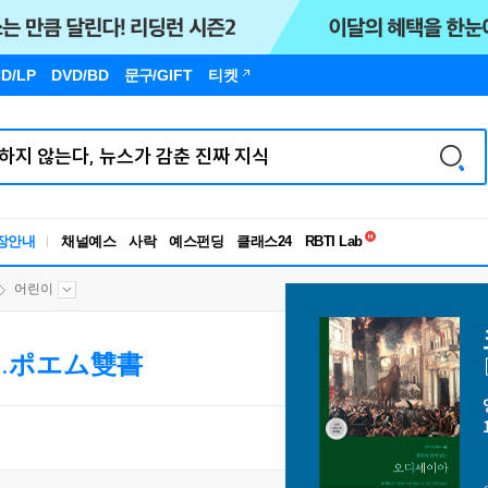
D/LP
DVD/BD
문구
/GIFT
티켓
독서유형검사
RBTI Lab
장안내
채널예스
사락
예스펀딩
클래스24
독서유형검사
어린이
.ポエム雙書