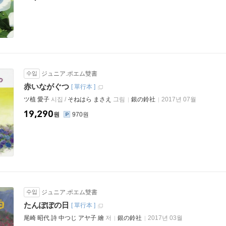
수입
ジュニア.ポエム雙書
赤いながぐつ
[
單行本
]
ツ植 愛子
시집 /
そねはら まさえ
그림
銀の鈴社
2017년 07월
19,290
원
970원
수입
ジュニア.ポエム雙書
たんぽぽの日
[
單行本
]
尾崎 昭代 詩 中つじ アヤ子 繪
저
銀の鈴社
2017년 03월