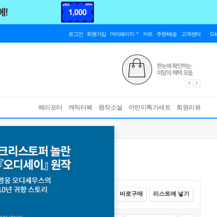
로그인
회원가입
마이페이지
카트
주문/배송
고객센터
Gl
해리포터
캐릭터북
원작소설
어린이특가세트
회원리뷰
전체선택
카트에 넣기
바로구매
리스트에 넣기