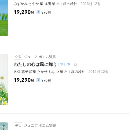
みずかみ さやか 葉 祥明 繪
저
銀の鈴社
2016년 12월
19,290
원
970원
수입
ジュニア.ポエム雙書
わたしの心は風に舞う
[
單行本
]
久保 惠子 詩集 たかせ ちなつ 繪
저
銀の鈴社
2016년 12월
19,290
원
970원
수입
ジュニア.ポエム雙書