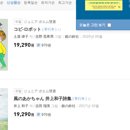
순
신상품순
등록일순
최저가순
최고가순
상품명순
수입
ジュニア.ポエム雙書
오늘은 그만 보기
コピ-ロボット
[
單行本
]
土屋 律子
저 /
吉野 晃希男
그림
銀の鈴社
2020년 05월
19,290
원
970원
수입
ジュニア.ポエム雙書
風のあかちゃん 井上和子詩集
[
單行本
]
井上 和子
저 /
吉田 瑠美
그림
銀の鈴社
2017년 10월
19,290
원
970원