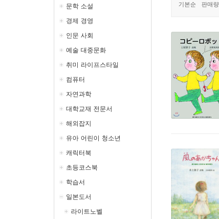
기본순
판매량
문학 소설
경제 경영
인문 사회
예술 대중문화
취미 라이프스타일
컴퓨터
자연과학
대학교재 전문서
해외잡지
유아 어린이 청소년
캐릭터북
초등코스북
학습서
일본도서
라이트노벨