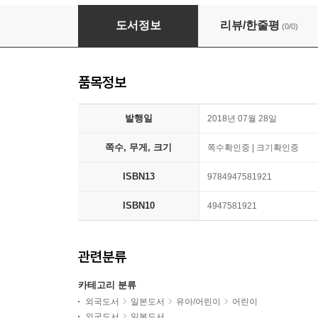
きりんきりん 詩のえほん
도서정보
리뷰/한줄평
(0/0)
품목정보
발행일
2018년 07월 28일
쪽수, 무게, 크기
쪽수확인중 | 크기확인중
ISBN13
9784947581921
ISBN10
4947581921
관련분류
카테고리 분류
외국도서
일본도서
유아/어린이
어린이
외국도서
일본도서