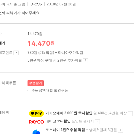
카바타케 준
그림
リ-ブル
2018년 07월 28일
번째 리뷰어가 되어주세요.
가
14,470원
14,470
원
매가
ES포인트
730원 (5% 적립) + 마니아추가적립
5만원이상 구매 시 2천원 추가적립
가혜택쿠폰
쿠폰받기
주문금액대별 할인쿠폰
제혜택
카카오페이
2,000원 즉시할인
일 400건, 4만원 이상
페이코
1% 할인
포인트 결제시
토스페이
1만P 추첨 적립
+ 생애첫결제 3천원