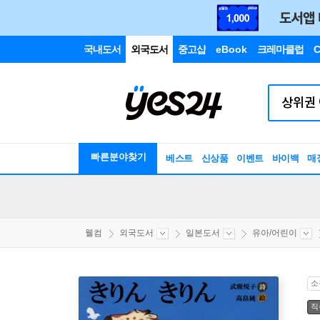
국내도서
외국도서
중고샵
eBook
크레마클럽
C
빠른분야찾기
베스트
신상품
이벤트
바이백
매
웰컴
외국도서
일본도서
유아/어린이
소
직