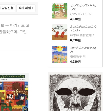
とってとってパパと
 알림신청
작가 파일
って
なかむらまり 저
4,930
원
보 두 마리』로 고
ふたごのたこたこウ
ィンナ-
만들었으며, 그린
林木林 西村敏雄 저
6,030
원
ぶたさんちのおつき
み
板橋敦子 저
4,930
원