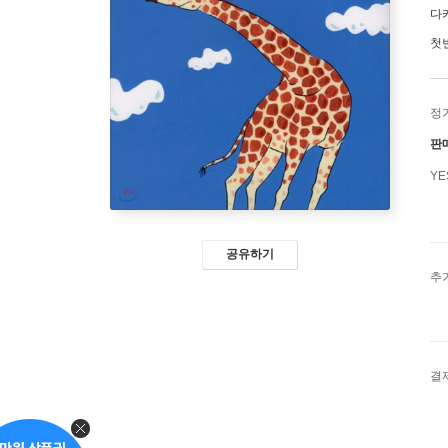
다
첫
정
판
Y
공유하기
추
결