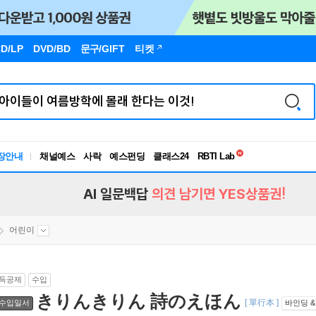
D/LP
DVD/BD
문구
/GIFT
티켓
독서유형검사
RBTI Lab
장안내
채널예스
사락
예스펀딩
클래스24
독서유형검사
AI 일문백답
의견 남기면 YES상품권!
어린이
득공제
수입
きりんきりん 詩のえほん
[ 單行本 ]
수입일서
바인딩 