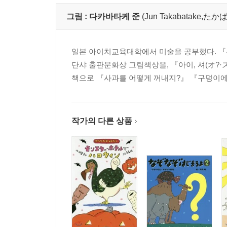
그림 :
다카바타케 준
(Jun Takabatake,
일본 아이치교육대학에서 미술을 공부했다. 『
단샤 출판문화상 그림책상을, 『아이, 셔(オ?
책으로 『사과를 어떻게 꺼내지?』 『구덩이에서
작가의 다른 상품