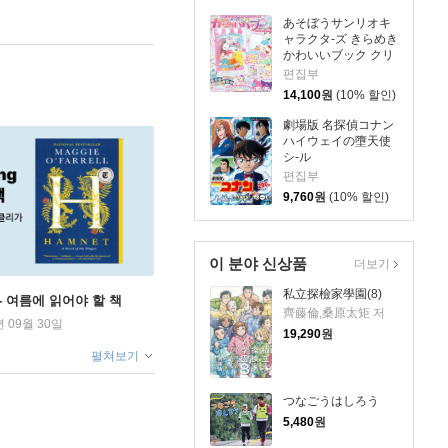
あそぼうサンリオキ
ャラクタ-ズ きらめき
かわいいブック クリ
アシ-ル手帳
편집부
14,100
원
(10% 할인)
劇場版 名探偵コナン
ハイウェイの墮天使
シ-ル
편집부
9,760
원
(10% 할인)
이 분야 신상품
더보기
私立探檢家學園(8)
ng - 여름에 읽어야 할 책
齊藤倫,桑原太矩 저
년 09월 30일
19,290
원
펼쳐보기
つなごうはしろう
5,480
원