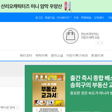
로그인
회원가입
마이페이지
카트
주문/배송
고객센터
Gl
해리포터
캐릭터북
원작소설
어린이특가세트
회원리뷰
& 에디션 안내