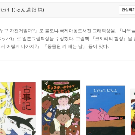
たかばたけ じゅん,高畑 純)
관심작가
누구 자전거일까?』로 볼로냐 국제아동도서전 그래픽상을, 『나무늘
·スッパ)』로 일본그림책상을 수상했다. 그림책 『코끼리의 함정』을 
 어떻게 나가지?』 『동물원 키 재는 날』 등이 있다.