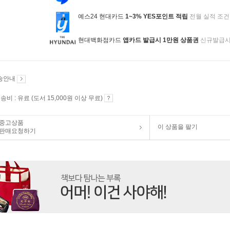
예스24 현대카드
1~3% YES포인트 적립
전월 실적 조건
현대백화점카드
앱카드 발급시 1만원 상품권
신규발급
송안내
송비 : 유료 (도서 15,000원 이상 무료)
중고상품
이 상품을 팔기
판매요청하기