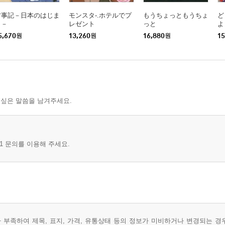
古事記－日本のはじま
モンスタ-.ホテルでプ
もうちょっともうちょ
ど
り－
レゼント
っと
よ
5,670
원
13,260
원
16,880
원
15
 싶은 말씀을 남겨주세요.
1 문의를 이용해 주세요.
부족하여 제목, 표지, 가격, 유통상태 등의 정보가 미비하거나 변경되는 경