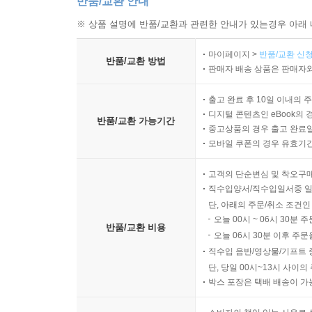
반품/교환 안내
※ 상품 설명에 반품/교환과 관련한 안내가 있는경우 아래 
마이페이지 >
반품/교환 신청
반품/교환 방법
판매자 배송 상품은 판매자와
출고 완료 후 10일 이내의 
디지털 콘텐츠인 eBook의 
반품/교환 가능기간
중고상품의 경우 출고 완료일
모바일 쿠폰의 경우 유효기간(
고객의 단순변심 및 착오구
직수입양서/직수입일서중 일
단, 아래의 주문/취소 조건인
오늘 00시 ~ 06시 30분 
반품/교환 비용
오늘 06시 30분 이후 주문
직수입 음반/영상물/기프트 
단, 당일 00시~13시 사이
박스 포장은 택배 배송이 가