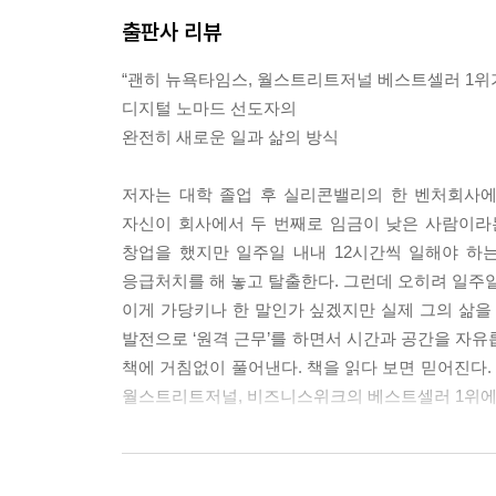
짬을 내지 못한다. “존, 나도 인생에서 느끼는 깊
출판사 리뷰
할 일이 너무나 많다구요! 어제 거절당한 잠재 고객
그만 나가 볼게요!”
“괜히 뉴욕타임스, 월스트리트저널 베스트셀러 1위가
당신은 쳇바퀴처럼 돈벌이를 하는 일상 속에서 바삐
디지털 노마드 선도자의
못하도록 계속 교묘하게 정신을 흐트러뜨린다. 마음속
완전히 새로운 일과 삶의 방식
는 고스톱 판이기 때문에 이런 사실은 쉽게 잊힌다. 
저자는 대학 졸업 후 실리콘밸리의 한 벤처회사에 
정상은 외로운 법이다. 세상 사람들 중 99퍼센트는
자신이 회사에서 두 번째로 임금이 낮은 사람이라는
리하여 ‘현실적인’ 목표에 대한 경쟁이 가장 피 터지
창업을 했지만 일주일 내내 12시간씩 일해야 하
는 것보다 1천만 달러를 모으는 것이 더 쉽다. 술
응급처치를 해 놓고 탈출한다. 그런데 오히려 일주일에
더 쉬운 법이다.
이게 가당키나 한 말인가 싶겠지만 실제 그의 삶을
당신이 자신감이 없다면 알아 두라. 세상의 다른 
발전으로 ‘원격 근무’를 하면서 시간과 공간을 자유
마라. 당신은 생각보다 훨씬 더 나은 사람이니까. ―6
책에 거침없이 풀어낸다. 책을 읽다 보면 믿어진다. 
월스트리트저널, 비즈니스위크의 베스트셀러 1위에 오
기업가에게 시간 낭비는 나쁜 습관과 생각 없는 모방
장인이었고 나인 투 파이브 근무 문화를 겪은 사람들이
시간이 걸리든 걸리지 않든 간에, 그들도 똑같은 시
“주 4시간 근무, 말도 안 돼!”
‘양에 의한 결과 측정 방식’이라는 시대에 뒤떨어진