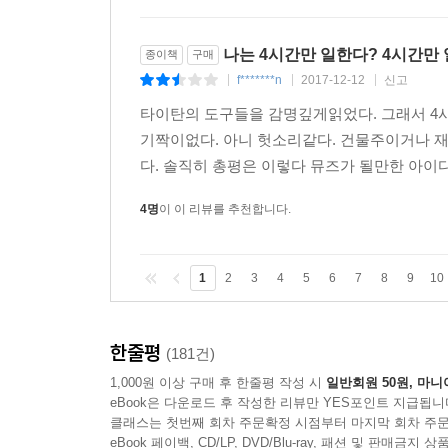
나는 4시간만 일한다? 4시간만
종이책
구매
f*******n
2017-12-12
신고
|
|
|
타이탄의 도구들을 감명깊게읽었다. 그래서 4
기짝이없다. 아니 헛소리같다. 건물주이거나 
다. 솔직히 총평은 이렇다 뮤즈가 될만한 아이디
4명
이 이 리뷰를 추천합니다.
1
2
3
4
5
6
7
8
9
10
한줄평
(181건)
1,000원 이상 구매 후 한줄평 작성 시
일반회원 50원, 마니
eBook은 다운로드 후 작성한 리뷰만 YES포인트 지급됩니
클래스는 첫번째 회차 주문확정 시점부터 마지막 회차 주문
eBook 페이백, CD/LP, DVD/Blu-ray, 패션 및 판매금