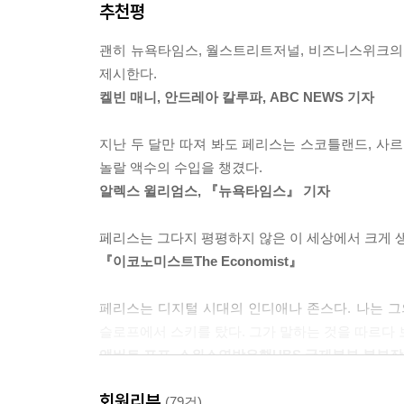
추천평
일주일에 4시간 일하고 한 달에 4만 불을 버는 사나
있단 말인가? 그럴 수는 없다. 나인 투 파이브라는 
팀 페리스의 4단계 전략
괜히 뉴욕타임스, 월스트리트저널, 비즈니스위크의 
속박에서 벗어나는 비결은 간단하다. 허락을 구하는 
제시한다.
일주일에 4시간만 일할 수 있으려면 먼저 분명히 깨
‘내 인생의 30년 동안을 여행 한 번 못하고 보냈다. 
켈빈 매니, 안드레아 칼루파, ABC NEWS 기자
미래가 아니라 지금 즐거운 인생을 위해 꼭 필요한
이것이야말로 모든 사람들이 자문해야 하는 것이다. 
선택할 수 있는 능력이야말로 진정한 힘이라고 강조
지난 두 달만 따져 봐도 페리스는 스코틀랜드, 사르
그렇지만 인도에서라면? 왕 같은 생활은 몰라도 귀
놀랄 액수의 수입을 챙겼다.
수입의 변화 없이도 생활의 변화를 이룰 수 있는 셈
알렉스 윌리엄스, 『뉴욕타임스』 기자
과연 시간을 자유롭게 활용하면서도 수입은 저절로 
활용한 4가지 전략은 ‘정의(Definition)’, ‘제거(Eliminat
페리스는 그다지 평평하지 않은 이 세상에서 크게 
‘정의’는 기존의 잘못된 상식들을 완전히 뒤집어엎
『이코노미스트The Economist』
기존 관념들을 완전히 뿌리 뽑는다. 하루 12시간 
아웃소싱, 무결정(nondecision) 규칙을 이용
페리스는 디지털 시대의 인디애나 존스다. 나는 그
상사에게서 벗어나 멀리 떨어져 있으면서도 완벽
슬로프에서 스키를 탔다. 그가 말하는 것을 따르다 
소개한다.
앨버트 포프, 스위스연방은행UBS 국제본부 본부장
“백만장자처럼 살기 위해 노예처럼 일할 필요가 있을
원격근무, 정보 다이어트, 수입 자동화, 미니 은퇴…
회원리뷰
이 책은 충만한 삶을 살고자 하는 용감한 영혼들을 
(79건)