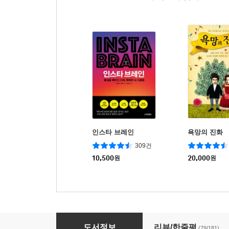
인스타 브레인
욕망의 진화
309건
10,500
원
20,000
원
나는 4시간만 일한다
도서정보
리뷰/한줄평
(79/181)