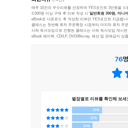
최소한만 일하며 원하는 대로 사는 법
존 러스크, 마이크로소프트 세계본부 이사
매주 10건의 우수리뷰를 선정하여 YES포인트 3만원을 드
3,000원 이상 구매 후 리뷰 작성 시
일반회원 300원, 마니아
삶은 원래 가혹한 것이고, 느긋한 주말과 짧은 휴
eBook은 다운로드 후 작성한 리뷰만 YES포인트 지급됩니
강추! 이 책은 완전히 새롭고 흥미로운 현상이다!
없다고 저자는 자신의 삶을 통해 증명해 보인다.
클래스는 첫번째 회차 주문확정 시점부터 마지막 회차 주문
스튜어트 프리드먼, 펜실베이니아대학 와튼 스쿨의 
사락 독서모임으로 진행된 클래스는 사락 독서모임 게시판
그가 강조하는 방식은 기존의 규칙을 벗어나라는 것
eBook 페이백, CD/LP, DVD/Blu-ray, 패션 및 판매금
자동화, 정보 다이어트, 원격 비서, 원격 근무, 
이 책을 읽는 것만으로도 당신의 수입에 0이 몇 개
역발상 관리 기법이 총동원된다.
무슨 말을 하는지 귀 기울이도록 하라!
무엇보다 힘주어 이야기하는 부분은 중요한 일에 집
76
명
마이클 컬린, 매킨지&컴퍼티의 컨설턴트
80 대 20 법칙 : 투입물(시간, 종업원, 고객)의 2
파킨슨의 법칙 : 프로젝트를 완수하는 데 24시간이
임무에 일주일이 주어진다면, 6일 동안 별것도 아닌
“40년 동안 일만 하다 은퇴 후 보상받는 인생 계획이
별점별로 리뷰를 확인해 보세
이 책은 당신의 삶을 바꿀 것이다!
35%
32%
시애틀에 사는 바론은 이 책을 읽고 원격 근무 계약
24%