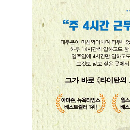
?경영은 필요 없다
| Step4 | 원할 때 일하고, 살고 싶은 곳에서 산다
-해방Liberation을 위한 L
사무실에서 탈출하는 법
?원하는 곳에서 일한다
개선의 여지가 없다면 직장을 버려라
?퇴사는 승자가 되는 길
삶의 중간에 떠나는 미니 은퇴
?여행하는 라이프스타일 터득하기
일을 없앤 후 공허함 채우기
?인생에 생기 불어넣기
뉴리치가 많이 하는 실수 13가지
마지막으로 중요한 이야기들
주 4시간 일하며 살기
꼭 읽어야 하는 이메일