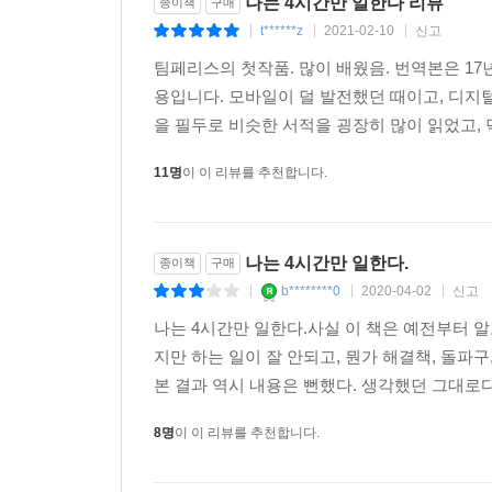
나는 4시간만 일한다 리뷰
종이책
구매
놀랄 액수의 수입을 챙겼다.
t******z
2021-02-10
신고
|
|
|
- 알렉스 윌리엄스, 『뉴욕타임스』 기자
팀페리스의 첫작품. 많이 배웠음. 번역본은 17
용입니다. 모바일이 덜 발전했던 때이고, 디지
페리스는 그다지 평평하지 않은 이 세상에서 크게 
을 필두로 비슷한 서적을 굉장히 많이 읽었고, 덕
- 『이코노미스트The Economist』
11명
이 이 리뷰를 추천합니다.
페리스는 디지털 시대의 인디애나 존스다. 나는 그
슬로프에서 스키를 탔다. 그가 말하는 것을 따르다 
- 앨버트 포프, 스위스연방은행UBS 국제본부 본부
나는 4시간만 일한다.
종이책
구매
b********0
2020-04-02
신고
|
|
|
이 책은 충만한 삶을 살고자 하는 용감한 영혼들을 
나는 4시간만 일한다.사실 이 책은 예전부터 
- 존 러스크, 마이크로소프트 세계본부 이사
지만 하는 일이 잘 안되고, 뭔가 해결책, 돌
본 결과 역시 내용은 뻔했다. 생각했던 그대로다
강추! 이 책은 완전히 새롭고 흥미로운 현상이다!
- 스튜어트 프리드먼, 펜실베이니아대학 와튼 스쿨
8명
이 이 리뷰를 추천합니다.
이 책을 읽는 것만으로도 당신의 수입에 0이 몇 개