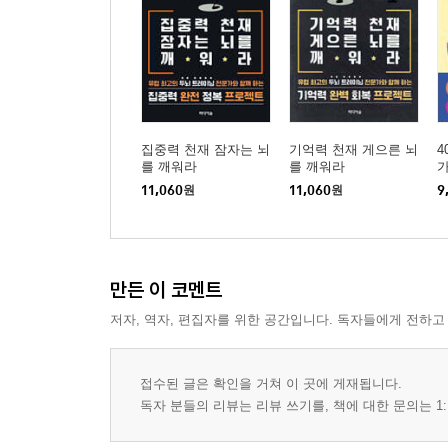
집중력 천재 잠자는 뇌
기억력 천재 게으른 뇌
4
를 깨워라
를 깨워라
가
11,060
원
11,060
원
9
만든 이 코멘트
저자, 역자, 편집자를 위한 공간입니다. 독자들에게 전하고
접수된 글은 확인을 거쳐 이 곳에 게재됩니다.
독자 분들의 리뷰는 리뷰 쓰기를, 책에 대한 문의는 1: