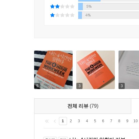
출장 여행을 다니다가, 일주일에 4시간 일을 하고 
5%
달러의 급여 인상까지 받았다. 사진작가 마크 카피
4%
많이 벌고 시간적으로 자유는 더 많이 얻었다. 저자
이 책을 읽은 후 수많은 독자 사례가 날아들었다.
공간의 자유를 선택해 더 많은 자유 시간을 얻었다
사람들은 백만장자가 되기를 바라는 게 아니다. 스
해먹에 누워 배 위에 코코아버터를 바르는… 백
백만장자가 되어야만 가능할까?
저자는 이 질문에 대한 해답을 찾았고, 이제 여러분
스스로 디자인하는 라이프스타일을 창조해 냈는지를
있겠는가? 이삼십 년 뒤가 아니라 지금 당장 꿈꾸는
5
3
3
▶추천사
괜히 뉴욕타임스, 월스트리트저널, 비즈니스위크의 
전체 리뷰
(79)
제시한다.
- 켈빈 매니, 안드레아 칼루파, ABC NEWS 기자
1
2
3
4
5
6
7
8
9
10
지난 두 달만 따져 봐도 페리스는 스코틀랜드, 사르