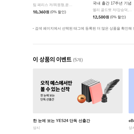
국내 출간 17주년 기념
팀 페리스 저/최원형,윤동준 공역
다른상상
|
전면 개정판
엘리 골드렛 저/강승덕,김일운 공역
10,360
원
(0% 할인)
12,500
원
(0% 할인)
검색 페이지에서 선택된 태그에 등록된 더 많은 상품을 확인해 
이 상품의 이벤트
(5개)
한 눈에 보는 YES24 단독 선출간
e
상시
상