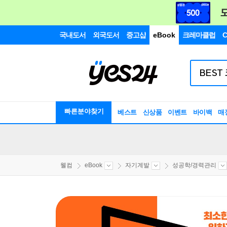
국내도서
외국도서
중고샵
eBook
크레마클럽
C
빠른분야찾기
베스트
신상품
이벤트
바이백
매
웰컴
eBook
자기계발
성공학/경력관리