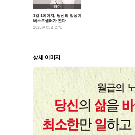
시간 관리는 이제 그만!
읽다
?효과적으로 일하기
1일 1페이지, 당신의 일상이
베스트셀러가 된다
과도한 정보를 끊는 법
2020년 05월 27일
?현명할수록 무시하고 넘어간다
거절하는 기술
?나를 방해하지 못하게 하는 법
상세 이미지
| Step3 | 자동화된 돈벌이 수단, 뮤즈 만들기
-자동화Automation를 위한 A
인생을 아웃소싱하라
?지겨운 일은 맡기고 행복해지기
수입 자동화 과정 1
?뮤즈를 찾아서
수입 자동화 과정 2
?뮤즈 테스트하기
수입 자동화 과정 3