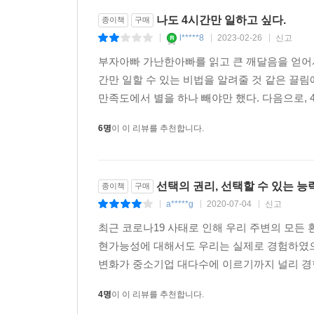
무슨 말을 하는지 귀 기울이도록 하라!
나도 4시간만 일하고 싶다.
종이책
구매
- 마이클 컬린, 매킨지&컴퍼티의 컨설턴트
l*****8
2023-02-26
신고
|
|
|
부자아빠 가난한아빠를 읽고 큰 깨달음을 얻어서
간만 일할 수 있는 비법을 알려줄 것 같은 끌림
만족도에서 별을 하나 빼야만 했다. 다음으로, 4
6명
이 이 리뷰를 추천합니다.
선택의 권리, 선택할 수 있는 
종이책
구매
a*****g
2020-07-04
신고
|
|
|
최근 코로나19 사태로 인해 우리 주변의 모든
현가능성에 대해서도 우리는 실제로 경험하였으
변화가 중소기업 대다수에 이르기까지 널리 경험
4명
이 이 리뷰를 추천합니다.