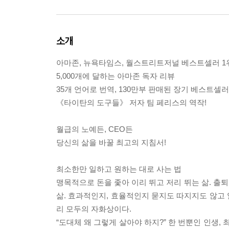
소개
아마존, 뉴욕타임스, 월스트리트저널 베스트셀러 1
5,000개에 달하는 아마존 독자 리뷰
35개 언어로 번역, 130만부 판매된 장기 베스트셀러
《타이탄의 도구들》 저자 팀 페리스의 역작!
월급의 노예든, CEO든
당신의 삶을 바꿀 최고의 지침서!
최소한만 일하고 원하는 대로 사는 법
맹목적으로 돈을 좇아 이리 뛰고 저리 뛰는 삶. 출퇴
삶. 효과적인지, 효율적인지 묻지도 따지지도 않고 일
리 모두의 자화상이다.
“도대체 왜 그렇게 살아야 하지?” 한 번뿐인 인생,