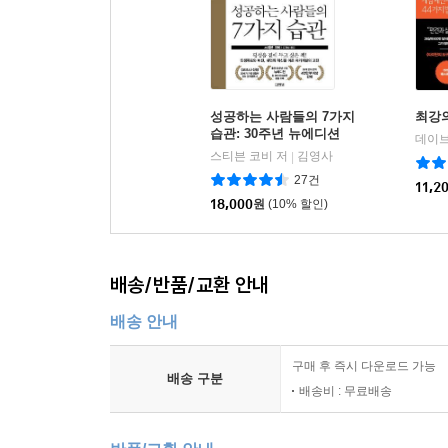
성공하는 사람들의 7가지
최강
습관: 30주년 뉴에디션
스티븐 코비 저
김영사
|
27건
11,2
18,000
원
(10% 할인)
배송/반품/교환 안내
배송 안내
구매 후 즉시 다운로드 가능
배송 구분
배송비 : 무료배송