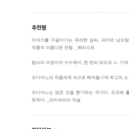
그로부터 이십 년 전 방갈로 앞 어둑한 곳에서 잉그
들려오는 것과 비슷한 떠들썩한 목소리들과 웃음소리
추천평
하게만 보였던 그들의 태도가 바로 오늘 저녁 나의 
거죠 뭐.” --- p.59
이야기를 이끌어가는 유려한 솜씨, 파리와 남프랑
작품의 아름다운 전형. _북리스트
9월 파리에서였다. 처음으로 나는 나의 삶과 나의 
공유하게 될 참이었다. 대중은 우리가 지구 정반대
탐사의 여정이자 수수께끼, 한 편의 애도의 시. 기
바들과 원시림의 나라들이 내게서 그 매력을 잃어버렸다
모디아노의 작품세계 속으로 빠져들기에 최고의 소설
그들은 1942년 봄에 코트다쥐르에 도착했다. 여
내렸다. 파리에서 출발한 그들은 자유 프랑스와 독일
모디아노는 많은 것을 환기하는 작가다. 곳곳에 
가 말했다. --- p.68
듯하다. _라이브러리 저널
그녀는 몸을 돌렸고 그녀의 회색 눈동자가 내 위에 
로 내 관자놀이와 뺨을 스치듯 어루만졌다. 이윽고
문의 금속성은 나로 하여금 더이상 진심이 담기지 않은 