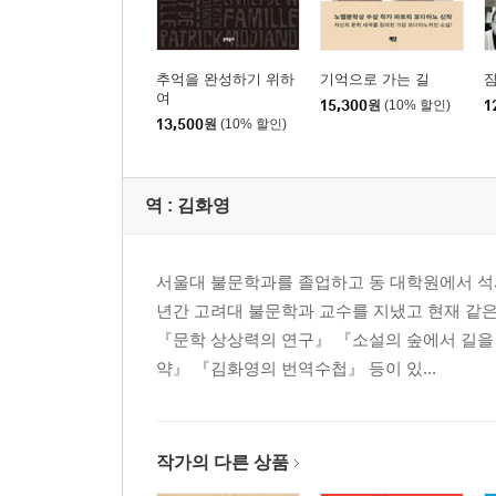
추억을 완성하기 위하
기억으로 가는 길
여
15,300
원
(10% 할인)
1
13,500
원
(10% 할인)
역 :
김화영
서울대 불문학과를 졸업하고 동 대학원에서 석
년간 고려대 불문학과 교수를 지냈고 현재 같은
『문학 상상력의 연구』 『소설의 숲에서 길을
약』 『김화영의 번역수첩』 등이 있...
작가의 다른 상품