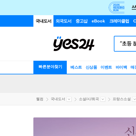
국내도서
외국도서
중고샵
eBook
크레마클럽
C
빠른분야찾기
베스트
신상품
이벤트
바이백
매
웰컴
국내도서
소설/시/희곡
프랑스소설