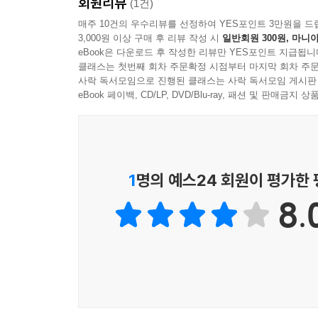
회원리뷰
(1건)
매주 10건의 우수리뷰를 선정하여 YES포인트 3만원을 드
그렇다, 문득, 겨울 동안 이 동네에 그대로 남는
3,000원 이상 구매 후 리뷰 작성 시
일반회원 300원, 마니아
가지로 당신 역시 관광객이다. 구애될 것이 전혀 
eBook은 다운로드 후 작성한 리뷰만 YES포인트 지급됩니
아무런 힘이 되지 않았다. 맙소사, 나는 이번 겨울을 어
클래스는 첫번째 회차 주문확정 시점부터 마지막 회차 주문
사락 독서모임으로 진행된 클래스는 사락 독서모임 게시판
eBook 페이백, CD/LP, DVD/Blu-ray, 패션 및 판매금
“그녀는 당신이 빠져나갈 길 없는 모험 속으로 자
나고 싶지 않대요…… 이제 자기는 스무 살짜리가 아니라
상황과 배경이야 아무러면 어떠랴. 어느 날 그 공허
러나 그것은 결국 힘이 더 세져서 되돌아오고야 마는
1
명의 예스24 회원이 평가한
8.
--- p.201