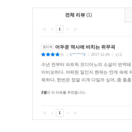
전체 리뷰
(1)
1
어두운 역사에 바치는 위무곡
종이책
s********d
2017-11-04
신고
|
|
|
수년 전부터 파트릭 모디아노의 소설이 번역돼 
이비슷하다. 어찌된 일인지 현재는 안개 속에 
욱하다. 한번은 정말 이게 다일까 싶어, 좀 촘촘
2명
이 이 리뷰를 추천합니다.
1