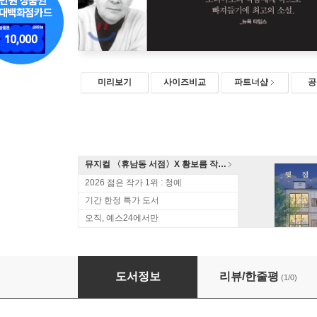
미리보기
사이즈비교
파트너샵
공
뮤지컬 〈휴남동 서점〉X 황보름 작가 북토크
2026 젊은 작가 1위 : 청예
기간 한정 특가 도서
오직, 예스24에서만
신혼여행
도서정보
리뷰/한줄평
(1/0)