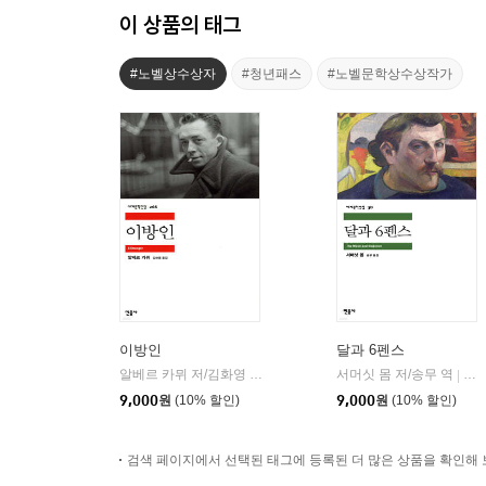
이 상품의 태그
#노벨상수상자
#청년패스
#노벨문학상수상작가
이방인
달과 6펜스
알베르 카뮈 저/김화영 역
민음사
서머싯 몸 저/송무 역
민
|
|
9,000
원
(10% 할인)
9,000
원
(10% 할인)
검색 페이지에서 선택된 태그에 등록된 더 많은 상품을 확인해 