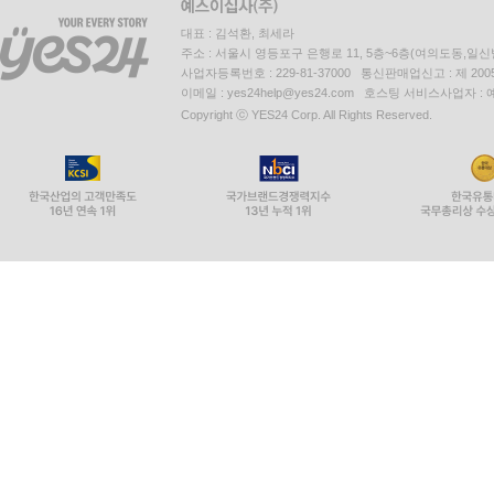
대표 : 김석환, 최세라
주소 : 서울시 영등포구 은행로 11, 5층~6층(여의도동,일신
사업자등록번호 : 229-81-37000 통신판매업신고 : 제 200
이메일 : yes24help@yes24.com 호스팅 서비스사업자 :
Copyright ⓒ YES24 Corp. All Rights Reserved.