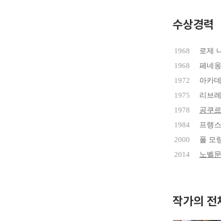
모디아노는
의 일요일
수상경력
『작은 보석
1968
로제 
시적인 아
1968
페네
었던 아버
1972
아카데
1975
리브
1978
공쿠
1984
프랭스
2000
폴 모
2014
노벨
작가의 전