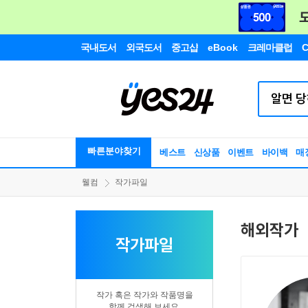
국내도서
외국도서
중고샵
eBook
크레마클럽
C
빠른분야찾기
베스트
신상품
이벤트
바이백
매
웰컴
작가파일
해외작가
작가파일
작가 혹은 작가와 작품명을
함께 검색해 보세요.