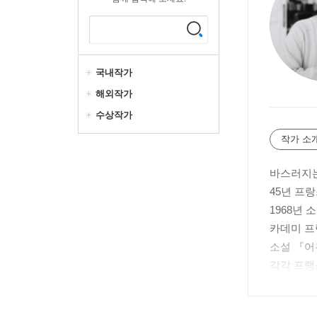
국내작가
해외작가
수상작가
작가 소
바스러지는
45년 프
1968년
카데미 프
소설 『어
각각 프랭
었다.