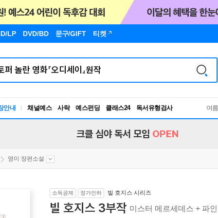
D/LP
DVD/BD
문구
/GIFT
티켓
장안내
채널예스
사락
예스펀딩
클래스24
독서유형검사
여
RBTI Lab
독서유형검사
크클 심야 독서 모임
OPEN
영미 장편소설
빌 호지스 시리즈
소득공제
정가인하
빌 호지스 3부작
미스터 메르세데스 + 파인