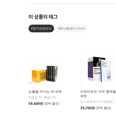
이 상품의 태그
#정가인하도서
#형사/탐정미스터리
눈물을 마시는 새 세트
카라마조프 가의 형제들
세트
이영도 저
황금가지
|
도스토예프스키 저/김연경 역
59,400
원
(10% 할인)
29,700
원
(10% 할인)