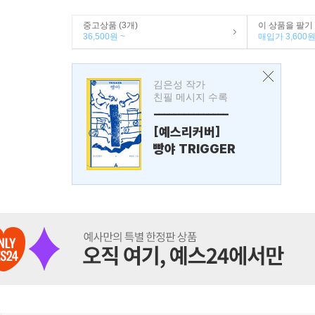
중고상품 (3개)
이 상품을 팔기
36,500원 ~
매입가 3,600
김은성 작가
친필 메시지 수록
---------------
[예스리커버]
빵야 TRIGGER