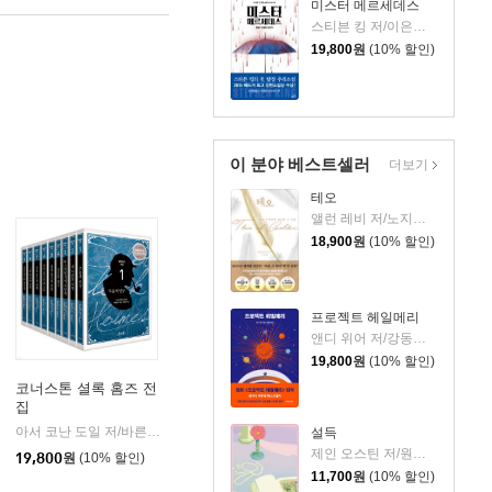
미스터 메르세데스
스티븐 킹 저/이은선 역
19,800
원
(10% 할인)
이 분야 베스트셀러
더보기
테오
앨런 레비 저/노지양 역
18,900
원
(10% 할인)
프로젝트 헤일메리
앤디 위어 저/강동혁 역
19,800
원
(10% 할인)
코너스톤 셜록 홈즈 전
집
민음사
|
아서 코난 도일 저/바른번역 역
코너스톤(도서)
|
설득
제인 오스틴 저/원영선,전신화 공역
19,800
원
(10% 할인)
11,700
원
(10% 할인)