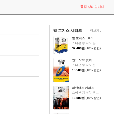
품절
상태입니다.
빌 호지스 시리즈
더보기
빌 호지스 3부작
스티븐 킹 저/이은선 저
32,400
원
(10% 할인)
엔드 오브 왓치
스티븐 킹 저/이은선 역
13,500
원
(10% 할인)
파인더스 키퍼스
스티븐 킹 저/이은선 저
13,500
원
(10% 할인)