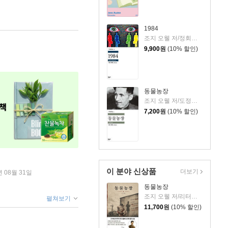
1984
조지 오웰 저/정회성 역
9,900
원
(10% 할인)
동물농장
조지 오웰 저/도정일 역
7,200
원
(10% 할인)
이 분야 신상품
더보기
년 08월 31일
동물농장
조지 오웰 저/리터링크 역
펼쳐보기
11,700
원
(10% 할인)