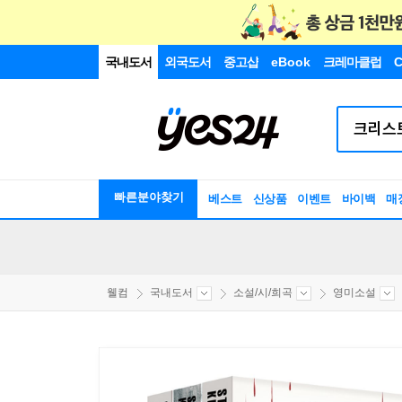
국내도서
외국도서
중고샵
eBook
크레마클럽
C
빠른분야찾기
베스트
신상품
이벤트
바이백
매
웰컴
국내도서
소설/시/희곡
영미소설