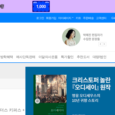
로그인
회원가입
마이페이지
카트
주문/배송
고객센터
Gl
름방학혜택
예사단독판매
이달의사은품
특가할인
추천도서
대량/법인
더스 키퍼스 + 엔드 오브 왓치
[ 전3권 ]