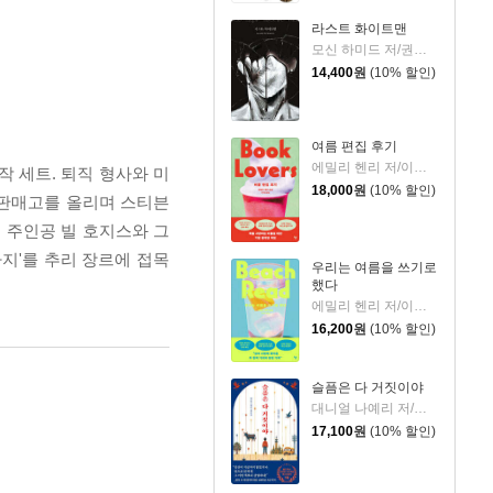
라스트 화이트맨
모신 하미드 저/권상미 역
14,400
원
(10% 할인)
여름 편집 후기
에밀리 헨리 저/이미정 역
작 세트. 퇴직 형사와 미
18,000
원
(10% 할인)
 판매고를 올리며 스티븐
 주인공 빌 호지스와 그
지'를 추리 장르에 접목
우리는 여름을 쓰기로
했다
에밀리 헨리 저/이미정 역
16,200
원
(10% 할인)
슬픔은 다 거짓이야
대니얼 나예리 저/김래경 역
17,100
원
(10% 할인)