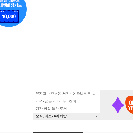
뮤지컬 〈휴남동 서점〉X 황보름 작가 북토크
2026 젊은 작가 1위 : 청예
기간 한정 특가 도서
오직, 예스24에서만