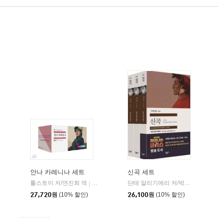
안나 카레니나 세트
신곡 세트
톨스토이 저/연진희 역
민음사
단테 알리기에리 저/박상진 역/윌리엄 블레이크 그림
|
민음사
|
27,720
원
(10% 할인)
26,100
원
(10% 할인)