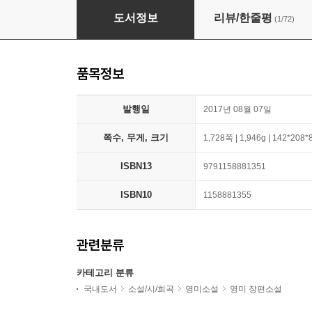
빌 호지스 3부작
도서정보
리뷰/한줄평
(1/72)
품목정보
발행일
2017년 08월 07일
쪽수, 무게, 크기
1,728쪽 | 1,946g | 142*208
ISBN13
9791158881351
ISBN10
1158881355
관련분류
카테고리 분류
국내도서
소설/시/희곡
영미소설
영미 장편소설