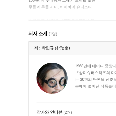
1984년의 부메랑과 그해의 노히트 노런
무릎과 무릎 사이, 바이바이 슈퍼스타
2. 그랬거나 말거나 1988년의 베이스볼
나도야 간다
저자 소개
별빛이 흐르는 다리를 건너
(1명)
가을 잎 찬 바람에 흩어져 날리면
하늘과 땅 사이에 꽃비가 내리더니
저 :
박민규
(朴玟奎)
비 맞은 태양도 목마른 저 달도
젊음의 고난은 희망을 안겨주리니
1968년에 태어나 중
빠빠빠 빠빠빠 빠빠빠빠빠빠
『삼미슈퍼스타즈의 마지
는 30편의 단편을 신
3. 그랬거나 말거나 1998년의 베이스볼
문예에 떨어진 작품들이 
데드볼
투 스트라이크 스리 볼
일어나. 야구. 캐치볼. 하늘
투 스트라이트 포볼
작가와 인터뷰
(2개)
스텝 바이 스텝. 한 걸음씩 인생은 달라진다