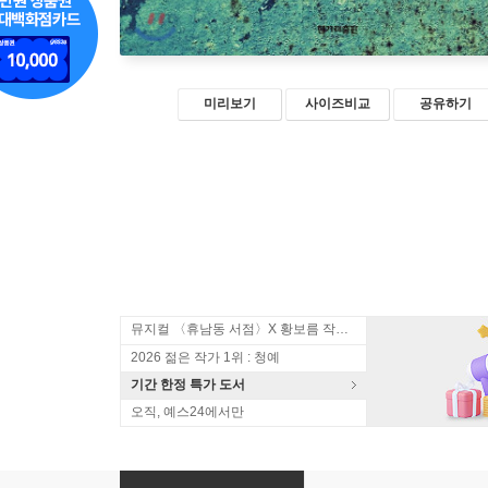
미리보기
사이즈비교
공유하기
뮤지컬 〈휴남동 서점〉X 황보름 작가 북토크
2026 젊은 작가 1위 : 청예
기간 한정 특가 도서
오직, 예스24에서만