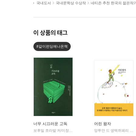
국내도서
국내문학상 수상작
네티즌 추천 한국의 젊은작
이 상품의 태그
#같이펀딩에나온책
너무 시끄러운 고독
어린 왕자
보후밀 흐라발 저/이창실 역
문학동네
앙투안 드 생텍쥐페리 저/황현산 역
|