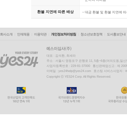
환불 지연에 따른 배상
대금 환불 및 환불 지연에 
회사소개
인재채용
이용약관
개인정보처리방침
청소년보호정책
도서홍보안내
대표 : 김석환, 최세라
주소 : 서울시 영등포구 은행로 11, 5층~6층(여의도동,일신
사업자등록번호 : 229-81-37000 통신판매업신고 : 제 200
이메일 : yes24help@yes24.com 호스팅 서비스사업자 :
Copyright ⓒ YES24 Corp. All Rights Reserved.