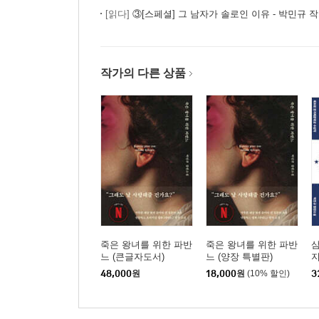
뷰티풀 선데이, 시간은 흘러넘치는 것이다
[읽다]
③[스페셜] 그 남자가 솔로인 이유 - 박민규 
경축. 삼미 슈퍼스타즈 팬클럽 창단
진짜 인생은 삼천포에 있다
삼미 슈퍼스타즈 VS 프로 올스타즈
작가의 다른 상품
에필로그, 플레이 볼
작가의 말
죽은 왕녀를 위한 파반
죽은 왕녀를 위한 파반
느 (큰글자도서)
느 (양장 특별판)
지
서
48,000
원
18,000
원
(10% 할인)
3