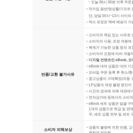
오늘 06시 30분 이후 주문
직수입 음반/영상물/기프트 
단, 당일 00시~13시 사이
박스 포장은 택배 배송이 가
소비자의 책임 있는 사유로 
소비자의 사용, 포장 개봉에 
복제가 가능한 상품 등의 포장을 
소비자의 요청에 따라 개별
디지털 컨텐츠인 eBook, 
eBook 대여 상품은 대여 기
모바일 쿠폰 등록 후 취소/환
반품/교환 불가사유
중고상품이 구매확정(자동 
LP상품의 재생 불량 원인이 기
시간의 경과에 의해 재판매가
전자상거래 등에서의 소비자
eBook 세트 상품은 일괄 
1개의 상품으로 취급 및 판매
우, 세트 상품 전부 및 세트
상품의 불량에 의한 반품, 교
소비자 피해보상
준하여 처리됨