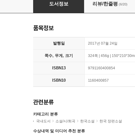
삼미 슈퍼스타즈의 마지막 팬클럽
도서정보
리뷰/한줄평
(6/20)
품목정보
발행일
2017년 07월 24일
쪽수, 무게, 크기
324쪽 | 456g | 150*210*30
ISBN13
9791160400854
ISBN10
1160400857
관련분류
카테고리 분류
국내도서
소설/시/희곡
한국소설
한국 장편소설
수상내역 및 미디어 추천 분류