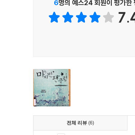
6
명의 예스24 회원이 평가한
긋고 있으면서도 그 진중함과 소설적 가치를 고스란
7.
그런 의미에서 『삼미 슈퍼스타즈의 마지막 팬클럽
있다는 사실이 결코 우연은 아닐 것이다.
바로, 제8회 한겨레문학상 수상작이자 18만 독
『삼미 슈퍼스타즈의 마지막 팬클럽』이다.
전체 리뷰
(6)