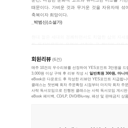
‘그녀’, 홍대 앞 카페 주인 조르바와 PC방에서 만난
때문이다. 가벼운 것과 무거운 것을 자유자재 섞
축복이자 희망이다.
이런 ‘주변인들’을 바라보는 따뜻한 시선은 경쟁과 
_박범신(소설가)
“전부가 속았던 거야. ‘어린이에게 꿈을! 젊은이에
현대 젊은 세대의 경쾌하면서도 치열한 삶의 자세
만들어졌다고 보면 돼. 우리도 마찬가지였지. 참
한 등장인물들의 운명의 부침은 곧 현대인 모두가
삼미는 우리에게 예수 그리스도와도 같은 존재지.
탁월하다.
받았던 거야. 이제 세상을 박해하는 것은 총과 칼이
회원리뷰
_임헌영(문학평론가)
(6건)
재림한다면 그것은 분명 삼미 슈퍼스타즈와 같은 모습
매주 10건의 우수리뷰를 선정하여 YES포인트 3만원을 드
3,000원 이상 구매 후 리뷰 작성 시
일반회원 300원, 마니아
‘삼미 슈퍼스타즈’를 둘러싼 화자와 ‘주변인들’간의
eBook은 다운로드 후 작성한 리뷰만 YES포인트 지급됩니
풍자와 이런 현실 속에서도 자신들만의 가치를 지켜
클래스는 첫번째 회차 주문확정 시점부터 마지막 회차 주문
사락 독서모임으로 진행된 클래스는 사락 독서모임 게시판
eBook 페이백, CD/LP, DVD/Blu-ray, 패션 및 판매금
다양한 문화적 코드와 유니크한 어조를 기반으로 한
이러한 서사들을 가능케 한 것은 박민규만의 독특한
문장, 만화적 상상력과 특유의 낭만적 모티브는 소