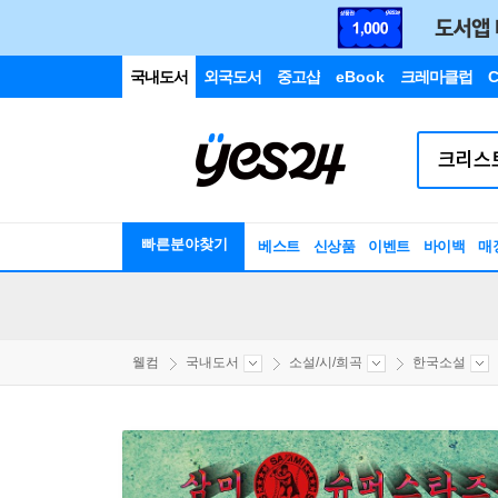
국내도서
외국도서
중고샵
eBook
크레마클럽
C
빠른분야찾기
베스트
신상품
이벤트
바이백
매
웰컴
국내도서
소설/시/희곡
한국소설