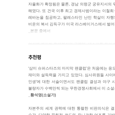
자율화가 확정됨은 물론, 경남 의령군 궁유지서의 우
해였다. 또 건국 이후 최고 경제사범이라는 이철희
레바논을 침공하고, 팔레스타인 난민 학살이 자행
비운의 복서 김득구가 미국 라스베이거스에서 벌어진 
_본문 중에서
여기에 엘리트 학생복지와 국풍81, 댄스그룹 둘리스,
디스코왕되다]를 보는 듯한 복고적 스타일을 연출
추천평
괴짜구단으로 시선을 옮긴다. 이 소설이 삼미 슈
자화상과 닮아 있기 때문이다.
‘삼미 슈퍼스타즈의 마지막 팬클럽’은 처음에는 응모
재미와 설득력을 가지고 있었다. 심사위원들 사이에
주변인들에 대한 따뜻한 시선, 그리고 경쟁사회에 
인생’에 대한 서술이면서도 팬클럽 결성과 야구 시
불량자가 수백만씩 되는 무한경쟁사회에서 이 소설은
팀 최다 실점, 시즌 최소 득점, 한 게임 최다 피안
_황석영(소설가)
슈퍼스타즈’는 1985년 청보 핀토스로 매각되기
전적만큼이나 화려한 이력을 가지고 있다. 일류대학
자본주의 세계 권력에 대한 통렬한 비판의식은 결
슈퍼스타즈의 마지막 팬클럽’을 결성하기까지 수많
순간, 다양한 문화적 코드와 유니크한 어조를 기