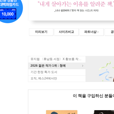
미리보기
사이즈비교
파트너샵
공
뮤지컬 〈휴남동 서점〉X 황보름 작가 북토크
2026 젊은 작가 1위 : 청예
기간 한정 특가 도서
오직, 예스24에서만
이 책을 구입하신 분