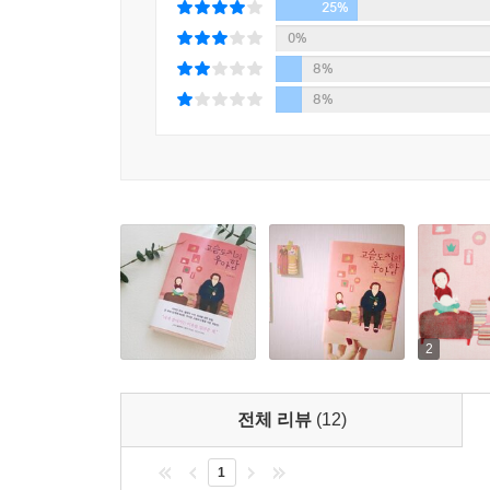
위선. 그런 모순 앞에 르네는 철옹성처럼 더욱 견고
25%
감정을 다 씻어버리며 우릴 텅 빈 상태로 만든다. --- p
거짓과 허세로 가득한 이 호화 아파트에 조만간 위기
0%
문학박사 학위를 가진 엄마, 엘리트 코스를 밟고 있
8%
아마도 이것이 살아 있는 것이리라. 죽어가는 순간을 추격
알고 있다. 그리고 자신의 운명도 다른 어른들처럼
8%
세상의 부조리와 삶의 허무를 너무 일찍 깨달아버린 
그래서 나는 두 가지 확실한 점을 파악했다. 계급에
수면제를 먹고 아무도 없는 아파트에 불을 질러 
했던 것처럼 나는 영리하고 초라했기 때문에, 내 계
이제는 불쌍하게 죽어간 아프리카 사람들을 한 번쯤
을. 결국 나는 살아왔던 대로 살아야 할 것이다. 내
얼마 후, 5층에 사는 요리 비평가 아르탕스 씨가 
른 세계에 나를 섞어서는 절대 안 되었다. 입 다문 
경제, 문화계의 인물들이 모여 사는 아파트의 새 입
보는” 능력이 있는 가쿠로 오즈. 그가 아파트의 새
--- p.405
않으려는 르네의 삶에 찾아온 잔잔한 파동, 아무에게
팔로마의 새로운 계획들이 독자들의 마음을 따뜻하
2
우리는 모두 고슴도치다
저마다의 상처를 안고, 나를 보호하기 위해 가시를
전체 리뷰
(12)
캐비어 좌파(프랑스), 샴페인 사회주의자(영국), 
1