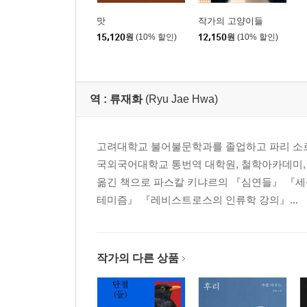
심오한 사고 N° 9 (192)
맛
작가의 고양이들
3. 껍질 밑에서 (203)
15,120
원
(10% 할인)
12,150
원
(10% 할인)
4. 균열과 연속 (211)
심오한 사고 N° 10 (214)
5. 괜찮은 느낌 (223)
역 :
류재화
(Ryu Jae Hwa)
6. 와비 (227)
심오한 사고 N° 11 (229)
고려대학교 불어불문학과를 졸업하고 파리 소르
국외국어대학교 통번역 대학원, 철학아카데미, 
여름비 (237)
옮긴 책으로 파스칼 키냐르의 『심연들』 『세
1. 숨어사는 자 (239)
테미즘』 『레비스트로스의 인류학 강의』...
2. 의미라는 위대한 작업 (243)
3. 시간의 초월 (246)
4. 거미줄 같은 (248)
작가의 다른 상품
5. 레이스와 싸구려 장식 (250)
세계 운동에 관한 고찰 N° 4 (255)
6. “변화를 좀 주려고요.” (258)