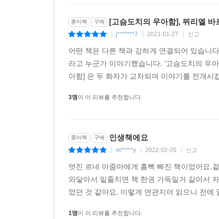
위선이나 허위의식을 꼬집는 말들. 이 소설은 
부르주아들의 이중성을 신랄하게 풍자한다. 마르크
[고슴도치의 우아함], 뮈리엘 
종이책
구매
르네는 참다못해 『독일 이데올로기』나 읽어보라고
j*******7
2021-01-27
신고
|
|
|
열두 살짜리 어린아이답지 않은 매섭고 날카로운
어떤 책은 다른 책과 강하게 연결되어 있습니다.
섬세하고 예리한 시선이 공감을 불러일으킨다.
라고 누군가 이야기했습니다. ‘고슴도치의 우아함
아함] 은 두 화자가 교차되며 이야기를 전개시킵
“이 책엔 분명 사회적이고 풍자적인 측면이 있다.
고독한 두 주인공이 삶의 의미를 찾는 과정을 보여
3명
이 이 리뷰를 추천합니다.
말이다.” 뮈리엘 바르베리
소설 중반 새 입주자 가쿠로 오즈가 등장하기 전까지
인생책에요
종이책
구매
단상들을 각자의 관점으로 외따로 기록해나갈 뿐이
m*****y
2022-02-20
신고
|
|
|
사람은 하나의 뿌리, 같은 심연을 가진 영혼의 자
서로를 향해, 세상을 향해 내딛는 한 걸음을 통
멋진 르네 아줌마에게 흠뻑 빠진 책이었어요.
포기하지 않고 삶의 의미와 생의 아름다움을 찾아
와닿아서 밑줄치면 책 한권 가득일거 같아서 
세운 두 인물들을 가슴 깊이 이해하게 될 때, 특별
었던 것 같아요. 이렇게 연관지어 읽으니 전에 
비로소 더욱 진한 여운과 깊은 감동을 느낄 수 있게 
1명
이 이 리뷰를 추천합니다.