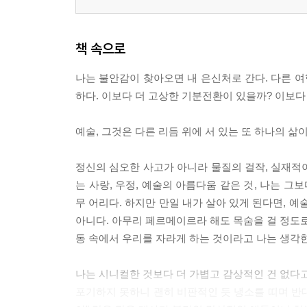
팔로마 (335)
1. 예리한 아이 (337)
책 속으로
2. 이 보이지 않는 (345)
3. 정의의 십자군 (352)
나는 불안감이 찾아오면 내 은신처로 간다. 다른 여
심오한 사고 N° 14 (355)
하다. 이보다 더 고상한 기분전환이 있을까? 이보다 더
4. 원리원칙 (363)
5. 대척점 (367)
예술, 그것은 다른 리듬 위에 서 있는 또 하나의 삶이다. 
6. 바스 포르투스 (372)
7. 푸른 밤 (379)
정신의 심오한 사고가 아니라 물질의 걸작, 실재적이
세계 운동에 관한 고찰 N° 7 (381)
는 사랑, 우정, 예술의 아름다움 같은 것, 나는 그
8. 행복한 몇 모금 (385)
무 어리다. 하지만 만일 내가 살아 있게 된다면, 
9. 사진 속 여자 (391)
아니다. 아무리 페르메이르라 해도 목숨을 걸 정도로
10. 먹구름 (393)
동 속에서 우리를 자라게 하는 것이라고 나는 생각한다. 
11. 비 (398)
12. 자매 (400)
나는 시니컬한 것보다 더 가볍고 감상적인 건 없다고
심오한 사고 N° 15 (407)
포기하지 못하니 괜히 비판적인 듯 냉소를 띠며 반대 