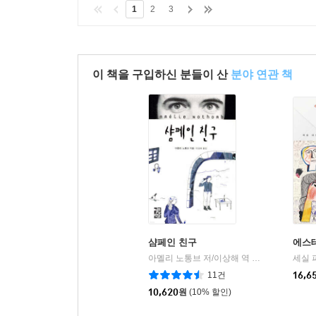
1
2
3
이 책을 구입하신 분들이 산
분야 연관 책
샴페인 친구
에스
아멜리 노통브 저/이상해 역
열린책들
세실 
|
11건
16,6
10,620
원
(10% 할인)