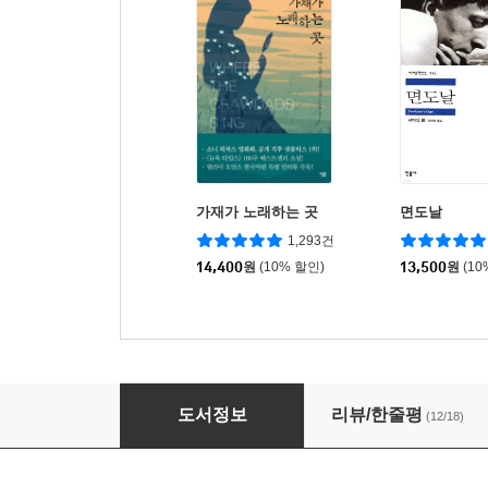
가재가 노래하는 곳
면도날
1,293건
14,400
원
(10% 할인)
13,500
원
(10
고슴도치의 우아함
도서정보
리뷰/한줄평
(12/18)