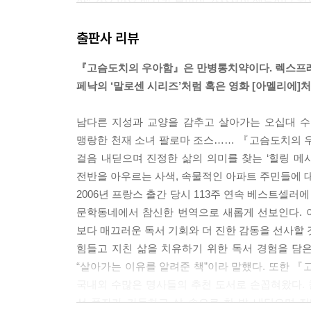
13. 지옥에서 나온 (410)
야” 같은 말은 매사가 불만인 감상적인 애들이나 하는 말이
14. 끝없는 이 복도 (416)
출판사 리뷰
15. 땀에 흠씬 젖은 어깨 위로 (418)
인간은 행동으로써 힘을 갖는 것이 아니라 언어로써 힘
16. 뭔가 끝나야 한다 (420)
사실 그 말 잘하는 이들은 자기 밭을 지킬 능력도 안
『고슴도치의 우아함』은 만병통치약이다. 렉스프
17. 고통스러운 준비 (422)
능력이 없는 자들이 지배하는 세계에서 우리는 살아
페낙의 ‘말로센 시리즈’처럼 혹은 영화 [아멜리에]처
18. 움직이는 물 (426)
다. --- p.75
19. 반짝이는 그림자 (428)
남다른 지성과 교양을 감추고 살아가는 오십대 수
20. 가가우즈 부족들 (432)
욕망 때문에 우리는 설령 내일 죽게 되더라도 한 줌
맹랑한 천재 소녀 팔로마 조스…… 『고슴도치의 
21. 이 모든 찻잔들 (434)
건설하고 싶은 갈증을 억누를 수 없는 것과 같다. 가질
걸음 내딛으며 진정한 삶의 의미를 찾는 ‘힐링 메시
22. 초원의 풀 (439)
되는 쾌락을 열망하며, 시작되지도 않고 끝나지도 
전반을 아우르는 사색, 속물적인 아파트 주민들에 
23. 나의 동백꽃들 (443)
자체가 될 상태. 그래, 이런 상태, 이것이 예술이다. ---
2006년 프랑스 출간 당시 113주 연속 베스트셀러
마지막 심오한 사고 (452)
문학동네에서 참신한 번역으로 새롭게 선보인다. 이
모든 영장류가 최우선으로 전념하는 것이 섹스, 영
보다 매끄러운 독서 기회와 더 진한 감동을 선사할 
상대적으로 무의미해 보인다. 물론 그들은 인간은 단
힘들고 지친 삶을 치유하기 위한 독서 경험을 담
것이 더없는 진실인 동시에 (그렇지 않으면 왜 문학을
“살아가는 이유를 알려준 책”이라 말했다. 또한 『
은 층위의 충동이다. --- p.347
국내외 수많은 명사들의 추천 도서로 손꼽혀왔다.
선 풍자가 가득하고 삶 속으로 한 발 내딛으며 
“꿈은 다 날아갔고, 인생은 참 엿 같아.” 나는 어