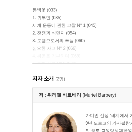
동백꽃 (033)
1. 귀부인 (035)
세계 운동에 관한 고찰 N° 1 (045)
2. 전쟁과 식민지 (054)
3. 토템으로서의 푸들 (060)
심오한 사고 N° 2 (066)
4. 싸움을 거부하며 (069)
심오한 사고 N° 3 (073)
5. 서글픈 조건 (076)
저자 소개
6. 수도복 (079)
(2명)
7. 바다의 조각배 넵튄 (084)
세계 운동에 관한 고찰 N° 2 (088)
저 :
뮈리엘 바르베리
(Muriel Barbery)
8. 현대 엘리트들의 선지자 (094)
9. 붉은 시월 (098)
가디언 선정 ‘세계에서 가
심오한 사고 N° 4 (105)
9년 모로코의 카사블랑
10. 그레비스라는 이름의 고양이 (108)
와 생로 교원양성대학원에