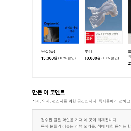
7. 장미 화관 (262)
심오한 사고 N° 12 (266)
8. 지옥으로 (274)
9. 아뿔사 (276)
10. 어떤 합일? (280)
11. 지속이 아니라 현존 (283)
세계 운동에 관한 고찰 N° 5 (286)
단절(들)
후리
롤
12. 희망의 파도 (295)
15,300
원
(10% 할인)
18,000
원
(10% 할인)
2
13. 작은 방광 (298)
세계 운동에 관한 고찰 N° 6 (301)
14. 화장실의 레퀴엠 (306)
15. 신비한 연합 (313)
만든 이 코멘트
16. 그때 (323)
저자, 역자, 편집자를 위한 공간입니다. 독자들에게 전하고
17. 새로운 심장 (324)
18. 달콤한 불면 (327)
심오한 사고 N° 13 (328)
접수된 글은 확인을 거쳐 이 곳에 게재됩니다.
독자 분들의 리뷰는 리뷰 쓰기를, 책에 대한 문의는 1: