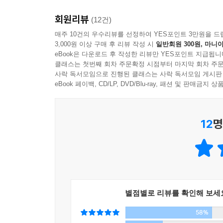
페낙의 ‘말로센 시리즈’ 혹은 영화 [아멜리에]처럼 
무슨 일이 닥쳤는지도 모르고, 울고 싶어도 괜히 센 척
회원리뷰
(12건)
“미셸 부인에겐 고슴도치의 우아함이 있다.
매주 10건의 우수리뷰를 선정하여 YES포인트 3만원을 드
지성이 하나의 목표가 되는 순간 이상한 기능을 한다
3,000원 이상 구매 후 리뷰 작성 시
일반회원 300원, 마니아
몹시도 고독하고 더없이 우아한 작은 짐승, 고슴도치
해함에서 찾을 수 있다. --- p.230
eBook은 다운로드 후 작성한 리뷰만 YES포인트 지급됩니
클래스는 첫번째 회차 주문확정 시점부터 마지막 회차 주문
톨스토이와 스탕달, 말러의 교향곡, 빔 벤더스와 오
사락 독서모임으로 진행된 클래스는 사락 독서모임 게시판
이런 허기진 열성과 맹목이 독학자들의 트레이드마
조금 ‘특별한’ 심미안! 하지만 건물 수위라는 “사
eBook 페이백, CD/LP, DVD/Blu-ray, 패션 및 판매금
인 사고는 할 수 있다. 공식적 담론에서는 장벽을 치고 
교양을, 자기 자신을 감추고 살아간다. 문학과 음
추구, 지식 등은 수익이나 지위를 올리기 위한 피상
“정치, 그런 건 어린 부자놈들의 장난감이죠. 아무한테도 
12
명
그동안 세대주 한 번 바뀐 적 없는 이 아파트 1층
그녀의 치밀한 노력과 설정 덕분이다. 교양서적을 읽
다들 아는 이야기지만, 외교는 힘의 균형이 무너질 때 
말을 골라 하고, 식생활마저 ‘수위답게’ 가장한다
만큼의 예의와 퉁명스러움으로 사람들과 일정한 거
나는 가난한 사람들이 가난하기 때문에, 삶이 부당
괴팍한 수위, 오히려 유령 같은 존재일 뿐이다.
도 가진 자들을 증오하는 데 있어서는 하나라고 생각
넘치는 지성과 교양 때문에 때때로 위기가 찾아오
것 또한 가르쳐주었다. 가난한 사람들이 싫어하는 것이 
별점별로 리뷰를 확인해 보세
자신들과 ‘계층’이 다른 노동자의 삶이나 취향 따
58%
겉으로 살가운 척하지만 모두 “‘편견 없는 좌파로 
가난은 낫이다. 가난은 다른 사람과의 관계에서 우리