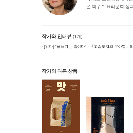
심오한 사고 N° 5 (113)
은 최우수 요리문학 상과
11. 차의 맛 (119)
심오한 사고 N° 6 (125)
12. 허한 코미디 (131)
13. 영원 (135)
작가와 인터뷰
(1개)
세계 운동에 관한 고찰 N° 3 (138)
14. 그렇다면, 옛 일본은? (142)
[읽다]
"글쓰기는 춤이다" - 『고슴도치의 우아함』
15. 부자들의 의무 (146)
심오한 사고 N° 7 (152)
16. 헌법이의 우울 (158)
작가의 다른 상품
17. 자고새의 엉덩이 (165)
18. 랴비닌 (169)
심오한 사고 N° 8 (173)
문법에 대하여 (181)
1. 찰나 (183)
2. 은혜의 순간 (188)