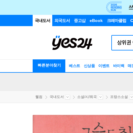
국내도서
외국도서
중고샵
eBook
크레마클럽
C
빠른분야찾기
베스트
신상품
이벤트
바이백
매
웰컴
국내도서
소설/시/희곡
프랑스소설