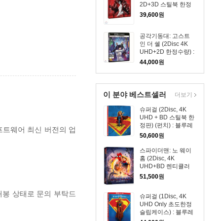
2D+3D 스틸북 한정
수량) : 블루레이
39,600
원
공각기동대: 고스트
인 더 쉘 (2Disc 4K
UHD+2D 한정수량) :
블루레이
44,000
원
이 분야 베스트셀러
더보기
슈퍼걸 (2Disc, 4K
UHD + BD 스틸북 한
정판) (펀치) : 블루레
프트웨어 최신 버전의 업
이
50,600
원
스파이더맨: 노 웨이
홈 (2Disc, 4K
UHD+BD 렌티큘러
풀슬립 B1 스틸북 넘
51,500
원
버링 한정판) : 블루레
이
개봉 상태로 문의 부탁드
슈퍼걸 (1Disc, 4K
UHD Only 초도한정
슬립케이스) : 블루레
이