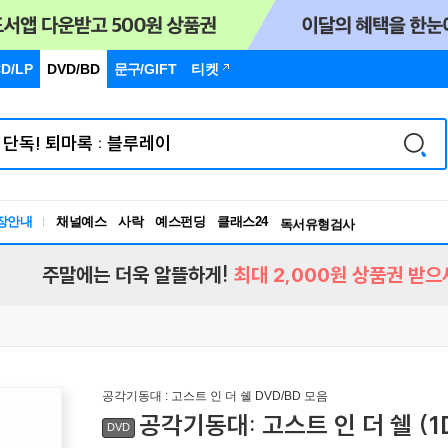
D/LP
DVD/BD
문구
/GIFT
티켓
장안내
채널예스
사락
예스펀딩
클래스24
독서유형검사
RBTI Lab
독서유형검사
주말에는 더욱 알뜰하게!
최대 2,000원 상품권 받으
공각기동대 : 고스트 인 더 쉘 DVD/BD 모음
공각기동대: 고스트 인 더 쉘 (1D
DVD