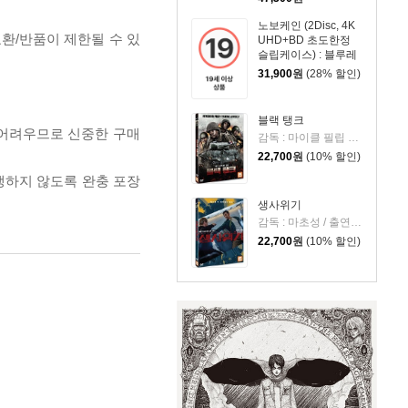
노보케인 (2Disc, 4K
교환/반품이 제한될 수 있
UHD+BD 초도한정
슬립케이스) : 블루레
이
31,900
원
(28% 할인)
블랙 탱크
 어려우므로 신중한 구매
감독 : 마이클 필립 에드워즈 / 출연 : 앤드류 C. 잉글리시 주니어, 저스틴 A 스미스, 데이비드 초카치, 프랜시스 페이
22,700
원
(10% 할인)
발생하지 않도록 완충 포장
생사위기
감독 : 마초성 / 출연 : 조문탁, 조자기
22,700
원
(10% 할인)