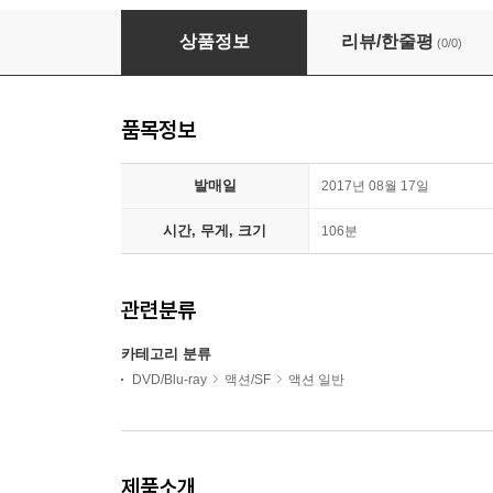
공각기동대: 고스트 인 더 쉘 (1Disc)
상품정보
리뷰/한줄평
(0/0)
품목정보
발매일
2017년 08월 17일
시간, 무게, 크기
106분
관련분류
카테고리 분류
DVD/Blu-ray
액션/SF
액션 일반
제품소개