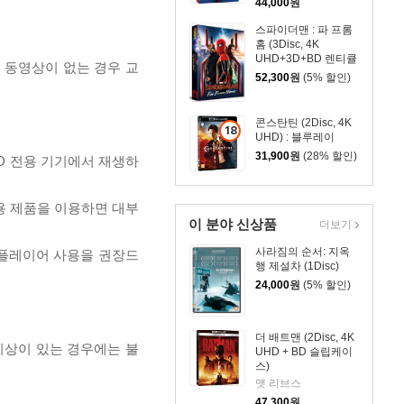
44,000
원
스파이더맨 : 파 프롬
홈 (3Disc, 4K
UHD+3D+BD 렌티큘
, 동영상이 없는 경우 교
러 풀슬립 B1 스틸북
52,300
원
(5% 할인)
넘버링 한정판) : 블루
레이
콘스탄틴 (2Disc, 4K
18
UHD) : 블루레이
세
31,900
원
(28% 할인)
D 전용 기기에서 재생하
이
상
상
전용 제품을 이용하면 대부
품
이 분야 신상품
더보기
사라짐의 순서: 지옥
 플레이어 사용을 권장드
행 제설차 (1Disc)
24,000
원
(5% 할인)
더 배트맨 (2Disc, 4K
이상이 있는 경우에는 불
UHD + BD 슬립케이
스)
맷 리브스
47,300
원