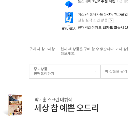
토스페이
1만P 추첨 적립
+ 생애
예스24 현대카드
1~3% YES포
전월 실적 조건 없음
현대백화점카드
앱카드 발급시 1
구매 시 참고사항
현재 새 상품은 구매 할 수 없습니다. 아래 
해보세요.
중고상품
이 상품을 팔기
판매요청하기