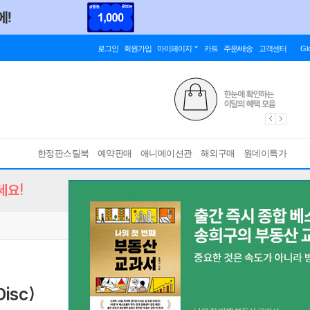
로그인
회원가입
마이페이지
카트
주문/배송
고객센터
Gl
한정판스틸북
예약판매
애니메이션관
해외구매
원데이특가
세요!
isc)