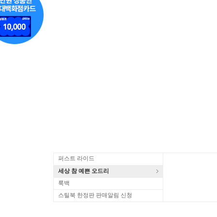
퍼스트 라이드
세상 참 예쁜 오드리
룩백
스틸북 한정판 판매알림 신청