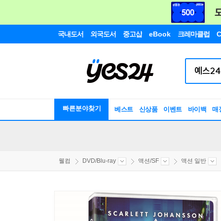
국내도서
외국도서
중고샵
eBook
크레마클럽
C
빠른분야찾기
베스트
신상품
이벤트
바이백
매
웰컴
DVD/Blu-ray
액션/SF
액션 일반