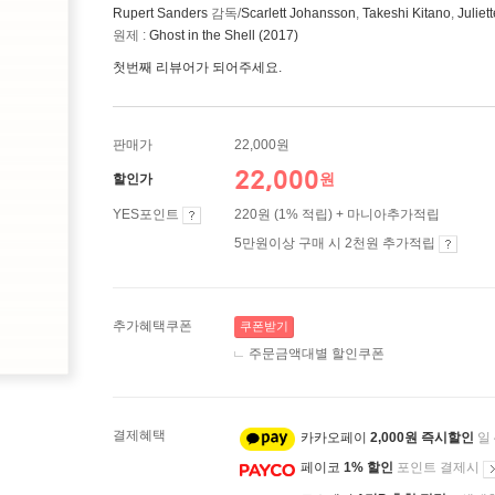
Rupert Sanders
감독/
Scarlett Johansson
,
Takeshi Kitano
,
Juliet
원제 :
Ghost in the Shell (2017)
첫번째 리뷰어가 되어주세요.
판매가
22,000원
22,000
원
할인가
YES포인트
220원 (1% 적립) + 마니아추가적립
5만원이상 구매 시 2천원 추가적립
추가혜택쿠폰
쿠폰받기
주문금액대별 할인쿠폰
결제혜택
카카오페이
2,000원 즉시할인
일
페이코
1% 할인
포인트 결제시