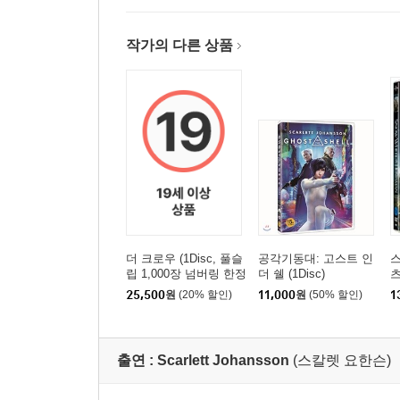
작가의 다른 상품
더 크로우 (1Disc, 풀슬
공각기동대: 고스트 인
스
립 1,000장 넘버링 한정
더 쉘 (1Disc)
판) : 블루레이
25,500
원
(20% 할인)
11,000
원
(50% 할인)
1
출연 :
Scarlett Johansson
(스칼렛 요한슨)