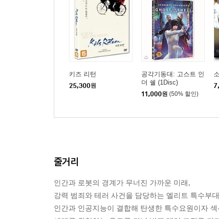
키즈 리턴
공각기동대: 고스트 인
더 쉘 (1Disc)
25,300
원
7
11,000
원
(50% 할인)
줄거리
인간과 로봇의 경계가 무너진 가까운 미래,
강력 범죄와 테러 사건을 담당하는 엘리트 특수부대 
인간과 인공지능이 결합해 탄생한 특수요원이자 섹