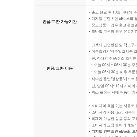
출고 완료 후 10일 이내의 
디지털 콘텐츠인 eBook의 
반품/교환 가능기간
중고상품의 경우 출고 완료일
모바일 쿠폰의 경우 유효기간(
고객의 단순변심 및 착오구
직수입양서/직수입일서중 일
단, 아래의 주문/취소 조건인
오늘 00시 ~ 06시 30분 
반품/교환 비용
오늘 06시 30분 이후 주문
직수입 음반/영상물/기프트 
단, 당일 00시~13시 사이
박스 포장은 택배 배송이 가
소비자의 책임 있는 사유로 
소비자의 사용, 포장 개봉에 
복제가 가능한 상품 등의 포장을 
소비자의 요청에 따라 개별
디지털 컨텐츠인 eBook, 