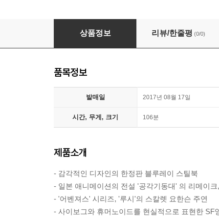
공각기동대: 고스트 인 더 쉘 (2Disc 2D+3D 
상품정보
리뷰/한줄평
(0/0)
품목정보
발매일
2017년 08월 17일
시간, 무게, 크기
106분
제품소개
- 감각적인 디자인의 한정판 블루레이 스틸북
- 일본 애니메이션의 전설 '공각기동대' 의 리메이
- '어벤져스' 시리즈, '루시'의 스칼렛 요한슨 주연
- 사이보그와 휴머노이드를 현실적으로 표현한 SF