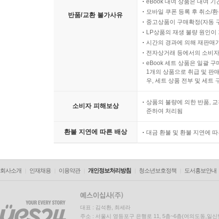
eBook 대여 상품은 대여 기
모바일 쿠폰 등록 후 취소/환
반품/교환 불가사유
중고상품이 구매확정(자동 
LP상품의 재생 불량 원인이 기
시간의 경과에 의해 재판매가
전자상거래 등에서의 소비자
eBook 세트 상품은 일괄 
1개의 상품으로 취급 및 판매
우, 세트 상품 전부 및 세트
상품의 불량에 의한 반품, 교
소비자 피해보상
준하여 처리됨
환불 지연에 따른 배상
대금 환불 및 환불 지연에 
회사소개
인재채용
이용약관
개인정보처리방침
청소년보호정책
도서홍보안내
대표 : 김석환, 최세라
주소 : 서울시 영등포구 은행로 11, 5층~6층(여의도동,일신