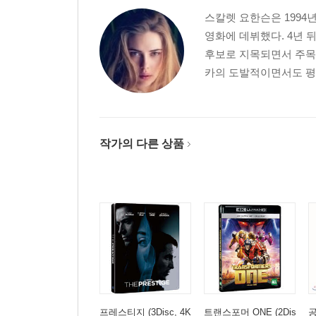
스칼렛 요한슨은 1994
영화에 데뷔했다. 4년
후보로 지목되면서 주목
카의 도발적이면서도 평범
작가의 다른 상품
프레스티지 (3Disc, 4K
트랜스포머 ONE (2Dis
공