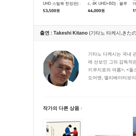
UHD 스틸북 한정판) :
c, 4K UHD+BD) : 블루
더
블루레이
레이
53,500
원
44,000
원
1
출연 :
Takeshi Kitano
(기타노 타케시,きたの
기타노 다케시는 국내 관
에 선보인 그의 감독작은
키쿠지로의 여름>, <돌
도어맨, 엘리베이터보이 
작가의 다른 상품