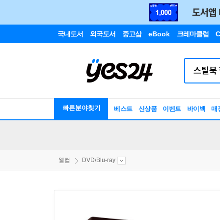
국내도서
외국도서
중고샵
eBook
크레마클럽
C
빠른분야찾기
베스트
신상품
이벤트
바이백
매
웰컴
DVD/Blu-ray